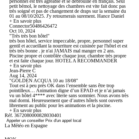
personnel est très agréable et se débrouille en français. Seul
petit bémol, le nettoyage des chambres est vite fait donc pas
très soigné et pas de changement de draps sur la semaine du
01 au 08/10/2025. J'y retournerais surement. Hance Daniel
+ En savoir plus
Connector50486426472
Oct 10, 2024
"Très très bon hôtel"
très bon hôtel, service impeccable, propre, personnel super
gentil et accueillant la nourriture est cuisinée par l'hôtel et est
très très bonne . je n'ai JAMAIS mal manger en 2 ans.
Piscine propre et contrôlée chaque jour, chambre très propre
et est faite chaque jour. HOTEL A RECOMMANDER
+ En savoir plus
Jean-Pierre C
Aug 14, 2024
"GOLDEN ACQUA 10 au 18/08"
Tout est à peu près OK dans l’ensemble sans être trop
pointilleux… Animation digne d’un EPAD et je n’ai jamais
vu un hôtel 4**** avec literie sans sommier. Nous avons très
mal dormi. Heureusement que d’autres hôtels sont ouverts
librement au public pour les animations et la piscine.
+ En savoir plus
Réf. 3672080000828030401
Appeler un conseiller
Prix d'un appel local
La Météo en Espagne