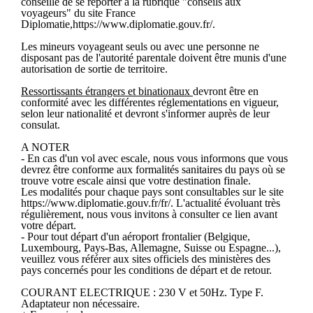
conseillé de se reporter à la rubrique "conseils aux
voyageurs" du site France
Diplomatie,https://www.diplomatie.gouv.fr/.
Les mineurs voyageant seuls ou avec une personne ne
disposant pas de l'autorité parentale doivent être munis d'une
autorisation de sortie de territoire.
Ressortissants étrangers et binationaux
devront être en
conformité avec les différentes réglementations en vigueur,
selon leur nationalité et devront s'informer auprès de leur
consulat.
A NOTER
- En cas d'un vol avec escale, nous vous informons que vous
devrez être conforme aux formalités sanitaires du pays où se
trouve votre escale ainsi que votre destination finale.
Les modalités pour chaque pays sont consultables sur le site
https://www.diplomatie.gouv.fr/fr/. L'actualité évoluant très
régulièrement, nous vous invitons à consulter ce lien avant
votre départ.
- Pour tout départ d'un aéroport frontalier (Belgique,
Luxembourg, Pays-Bas, Allemagne, Suisse ou Espagne...),
veuillez vous référer aux sites officiels des ministères des
pays concernés pour les conditions de départ et de retour.
COURANT ELECTRIQUE : 230 V et 50Hz. Type F.
Adaptateur non nécessaire.