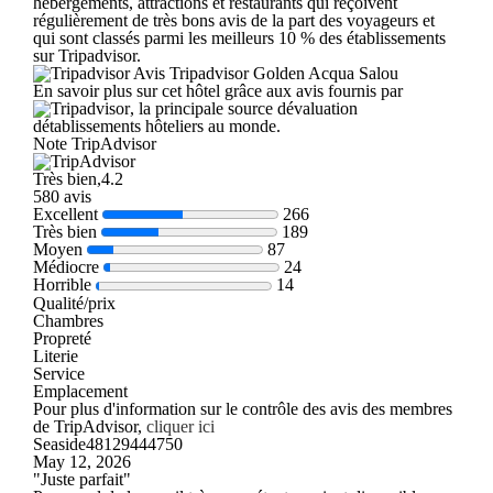
hébergements, attractions et restaurants qui reçoivent
régulièrement de très bons avis de la part des voyageurs et
qui sont classés parmi les meilleurs 10 % des établissements
sur Tripadvisor.
Avis Tripadvisor Golden Acqua Salou
En savoir plus sur cet hôtel grâce aux avis fournis par
, la principale source dévaluation
détablissements hôteliers au monde.
Note TripAdvisor
Très bien,4.2
580 avis
Excellent
266
Très bien
189
Moyen
87
Médiocre
24
Horrible
14
Qualité/prix
Chambres
Propreté
Literie
Service
Emplacement
Pour plus d'information sur le contrôle des avis des membres
de TripAdvisor,
cliquer ici
Seaside48129444750
May 12, 2026
"Juste parfait"