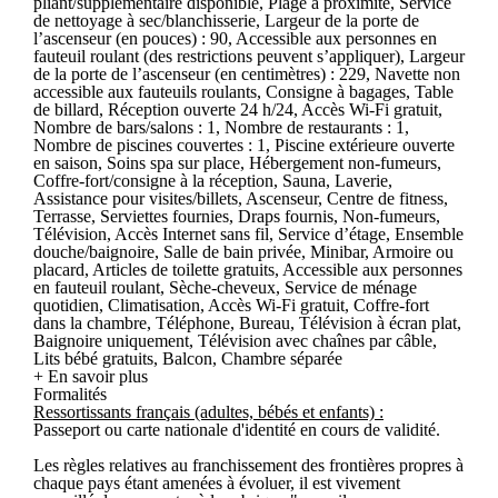
pliant/supplémentaire disponible, Plage à proximité, Service
de nettoyage à sec/blanchisserie, Largeur de la porte de
l’ascenseur (en pouces) : 90, Accessible aux personnes en
fauteuil roulant (des restrictions peuvent s’appliquer), Largeur
de la porte de l’ascenseur (en centimètres) : 229, Navette non
accessible aux fauteuils roulants, Consigne à bagages, Table
de billard, Réception ouverte 24 h/24, Accès Wi-Fi gratuit,
Nombre de bars/salons : 1, Nombre de restaurants : 1,
Nombre de piscines couvertes : 1, Piscine extérieure ouverte
en saison, Soins spa sur place, Hébergement non-fumeurs,
Coffre-fort/consigne à la réception, Sauna, Laverie,
Assistance pour visites/billets, Ascenseur, Centre de fitness,
Terrasse, Serviettes fournies, Draps fournis, Non-fumeurs,
Télévision, Accès Internet sans fil, Service d’étage, Ensemble
douche/baignoire, Salle de bain privée, Minibar, Armoire ou
placard, Articles de toilette gratuits, Accessible aux personnes
en fauteuil roulant, Sèche-cheveux, Service de ménage
quotidien, Climatisation, Accès Wi-Fi gratuit, Coffre-fort
dans la chambre, Téléphone, Bureau, Télévision à écran plat,
Baignoire uniquement, Télévision avec chaînes par câble,
Lits bébé gratuits, Balcon, Chambre séparée
+ En savoir plus
Formalités
Ressortissants français (adultes, bébés et enfants) :
Passeport ou carte nationale d'identité en cours de validité.
Les règles relatives au franchissement des frontières propres à
chaque pays étant amenées à évoluer, il est vivement