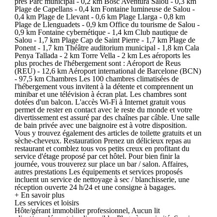
près Parc municipal - 0,2 km Bosc Aventura Salou - 0,3 km
Plage de Capellans - 0,4 km Fontaine lumineuse de Salou -
0,4 km Plage de Llevant - 0,6 km Plage Llarga - 0,8 km
Plage de Llenguadets - 0,9 km Office du tourisme de Salou -
0,9 km Fontaine cybernétique - 1,4 km Club nautique de
Salou - 1,7 km Plage Cap de Saint Pierre - 1,7 km Plage de
Ponent - 1,7 km Théâtre auditorium municipal - 1,8 km Cala
Penya Tallada - 2 km Torre Vella - 2 km Les aéroports les
plus proches de l'hébergement sont : Aéroport de Reus
(REU) - 12,6 km Aéroport international de Barcelone (BCN)
- 97,5 km Chambres Les 100 chambres climatisées de
l'hébergement vous invitent à la détente et comprennent un
minibar et une télévision à écran plat. Les chambres sont
dotées d'un balcon. L'accès Wi-Fi à Internet gratuit vous
permet de rester en contact avec le reste du monde et votre
divertissement est assuré par des chaînes par câble. Une salle
de bain privée avec une baignoire est à votre disposition.
Vous y trouvez également des articles de toilette gratuits et un
sèche-cheveux. Restauration Prenez un délicieux repas au
restaurant et comblez tous vos petits creux en profitant du
service d'étage proposé par cet hôtel. Pour bien finir la
journée, vous trouverez sur place un bar / salon. Affaires,
autres prestations Les équipements et services proposés
incluent un service de nettoyage à sec / blanchisserie, une
réception ouverte 24 h/24 et une consigne à bagages.
+ En savoir plus
Les services et loisirs
Hôte/gérant immobilier professionnel, Aucun lit