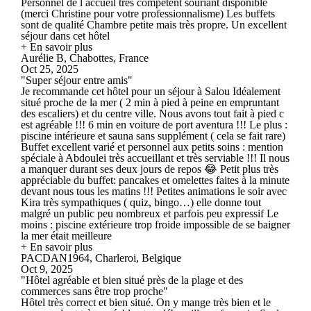
Personnel de l accueil très compétent souriant disponible
(merci Christine pour votre professionnalisme) Les buffets
sont de qualité Chambre petite mais très propre. Un excellent
séjour dans cet hôtel
+ En savoir plus
Aurélie B, Chabottes, France
Oct 25, 2025
"Super séjour entre amis"
Je recommande cet hôtel pour un séjour à Salou Idéalement
situé proche de la mer ( 2 min à pied à peine en empruntant
des escaliers) et du centre ville. Nous avons tout fait à pied c
est agréable !!! 6 min en voiture de port aventura !!! Le plus :
piscine intérieure et sauna sans supplément ( cela se fait rare)
Buffet excellent varié et personnel aux petits soins : mention
spéciale à Abdoulei très accueillant et très serviable !!! Il nous
a manquer durant ses deux jours de repos 😂 Petit plus très
appréciable du buffet: pancakes et omelettes faites à la minute
devant nous tous les matins !!! Petites animations le soir avec
Kira très sympathiques ( quiz, bingo…) elle donne tout
malgré un public peu nombreux et parfois peu expressif Le
moins : piscine extérieure trop froide impossible de se baigner
la mer était meilleure
+ En savoir plus
PACDAN1964, Charleroi, Belgique
Oct 9, 2025
"Hôtel agréable et bien situé près de la plage et des
commerces sans être trop proche"
Hôtel très correct et bien situé. On y mange très bien et le