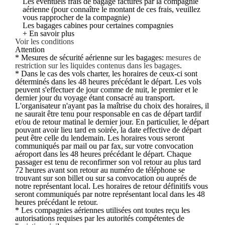
Les éventuels frais de bagage facturés par la compagnie
aérienne (pour connaître le montant de ces frais, veuillez
vous rapprocher de la compagnie)
Les bagages cabines pour certaines compagnies
+ En savoir plus
Voir les conditions
Attention
* Mesures de sécurité aérienne sur les bagages:
mesures de
restriction sur les liquides contenus dans les bagages
.
* Dans le cas des vols charter, les horaires de ceux-ci sont
déterminés dans les 48 heures précédant le départ. Les vols
peuvent s'effectuer de jour comme de nuit, le premier et le
dernier jour du voyage étant consacré au transport.
L'organisateur n'ayant pas la maîtrise du choix des horaires, il
ne saurait être tenu pour responsable en cas de départ tardif
et/ou de retour matinal le dernier jour. En particulier, le départ
pouvant avoir lieu tard en soirée, la date effective de départ
peut être celle du lendemain. Les horaires vous seront
communiqués par mail ou par fax, sur votre convocation
aéroport dans les 48 heures précédant le départ. Chaque
passager est tenu de reconfirmer son vol retour au plus tard
72 heures avant son retour au numéro de téléphone se
trouvant sur son billet ou sur sa convocation ou auprés de
notre représentant local. Les horaires de retour définitifs vous
seront communiqués par notre représentant local dans les 48
heures précédant le retour.
* Les compagnies aériennes utilisées ont toutes reçu les
autorisations requises par les autorités compétentes de