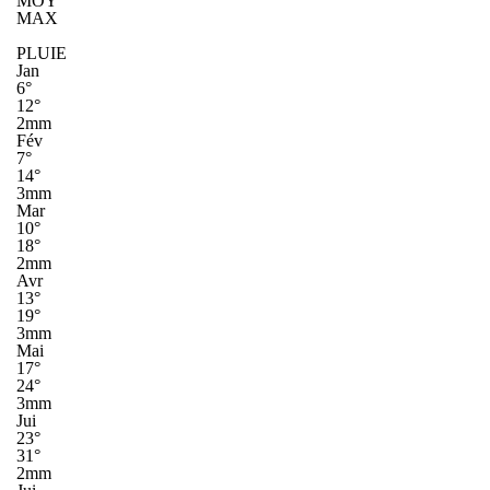
MOY
MAX
PLUIE
Jan
6°
12°
2mm
Fév
7°
14°
3mm
Mar
10°
18°
2mm
Avr
13°
19°
3mm
Mai
17°
24°
3mm
Jui
23°
31°
2mm