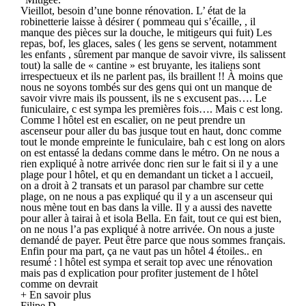
Vieillot, besoin d’une bonne rénovation. L’ état de la
robinetterie laisse à désirer ( pommeau qui s’écaille, , il
manque des pièces sur la douche, le mitigeurs qui fuit) Les
repas, bof, les glaces, sales ( les gens se servent, notamment
les enfants , sûrement par manque de savoir vivre, ils salissent
tout) la salle de « cantine » est bruyante, les italiens sont
irrespectueux et ils ne parlent pas, ils braillent !! À moins que
nous ne soyons tombés sur des gens qui ont un manque de
savoir vivre mais ils poussent, ils ne s excusent pas…. Le
funiculaire, c est sympa les premières fois…. Mais c est long.
Comme l hôtel est en escalier, on ne peut prendre un
ascenseur pour aller du bas jusque tout en haut, donc comme
tout le monde empreinte le funiculaire, bah c est long on alors
on est entassé la dedans comme dans le métro. On ne nous a
rien expliqué à notre arrivée donc rien sur le fait si il y a une
plage pour l hôtel, et qu en demandant un ticket a l accueil,
on a droit à 2 transats et un parasol par chambre sur cette
plage, on ne nous a pas expliqué qu il y a un ascenseur qui
nous mène tout en bas dans la ville. Il y a aussi des navette
pour aller à tairai à et isola Bella. En fait, tout ce qui est bien,
on ne nous l’a pas expliqué à notre arrivée. On nous a juste
demandé de payer. Peut être parce que nous sommes français.
Enfin pour ma part, ça ne vaut pas un hôtel 4 étoiles.. en
resumé : l hôtel est sympa et serait top avec une rénovation
mais pas d explication pour profiter justement de l hôtel
comme on devrait
+ En savoir plus
Filipe D