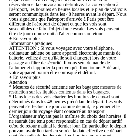
réservation et la convocation définitive. La convocation à
l'aéroport, les horaires en heures locales et le plan de vol vous
seront communiqués dans les 48 heures avant le départ. Nous
vous signalons que l'aéroport d'arrivée à Paris peut être
différent de l'aéroport de départ et que les vols sont
susceptibles de faire l'objet d'une escale. Les vols peuvent
être de jour comme nuit à l'aller comme au retour.
+ En savoir plus
Informations pratiques
ATTENTION : Si vous voyagez avec votre téléphone,
ordinateur, tablette ou autre appareil électronique munis de
batterie, veillez à ce qu'il/elle soit chargé(e) lors de votre
passage au filtre de sécurité. Il vous sera demandé de
l'allumer et d'apporter la preuve qu'il fonctionne. A défaut,
votre appareil pourra être confisqué et détruit.
+ En savoir plus
Attention
* Mesures de sécurité aérienne sur les bagages:
mesures de
restriction sur les liquides contenus dans les bagages
.
* Dans le cas des vols charter, les horaires de ceux-ci sont
déterminés dans les 48 heures précédant le départ. Les vols
peuvent s'effectuer de jour comme de nuit, le premier et le
dernier jour du voyage étant consacré au transport.
L'organisateur n'ayant pas la maîtrise du choix des horaires, il
ne saurait être tenu pour responsable en cas de départ tardif
et/ou de retour matinal le dernier jour. En particulier, le départ
pouvant avoir lieu tard en soirée, la date effective de départ
peut être celle du lendemain. Les horaires vous seront