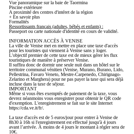
Vue panoramique sur la baie de Taormina
Piscine extérieure
A proximité des centres d'intéret de la région
+ En savoir plus
Formalités
Ressortissants français (adultes, bébés et enfants) :
Passeport ou carte nationale d'identité en cours de validité.
INFORMATION ACCÈS À VENISE
La ville de Venise met en mettre en place une taxe d'accès
pour les touristes qui viennent à Venise sans y loger.
L'objectif premier de cette taxe est de mieux gérer les flux
touristiques de manière à préserver Venise.
Il suffira donc de dormir une seule nuit dans un hôtel sur le
territoire communal vénitien (Venise, Murano, Burano, Lido,
Pellestrina, Favaro Veneto, Mestre-Carpenedo, Chirignago-
Zelarino et Marghera) pour ne pas payer la taxe qui sera déjà
incluse dans la taxe de séjour.
IMPORTANT
Même si vous êtes exemptés de paiement de la taxe, vous
devrez néanmoins vous enregistrer pour obtenir le QR code
d'exemption. L'enregistrement se fait sur le site Internet
https://cda.ve.it/fr/.
La taxe d'accès est de 5 euros/jour pour entrer à Venise de
8h30 à 16h si l'enregistrement est effectué jusqu'à 4 jours
avant l’arrivée. À moins de 4 jours le montant à régler sera de
10€.