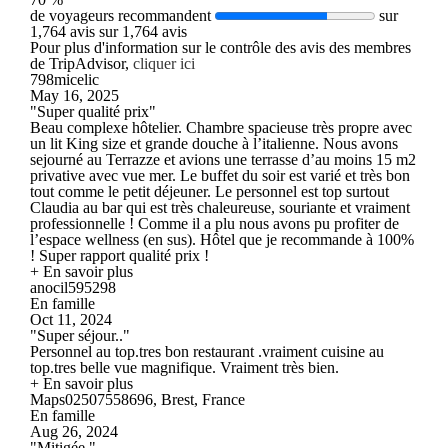
de voyageurs recommandent
sur
1,764 avis sur 1,764 avis
Pour plus d'information sur le contrôle des avis des membres
de TripAdvisor,
cliquer ici
798micelic
May 16, 2025
"Super qualité prix"
Beau complexe hôtelier. Chambre spacieuse très propre avec
un lit King size et grande douche à l’italienne. Nous avons
sejourné au Terrazze et avions une terrasse d’au moins 15 m2
privative avec vue mer. Le buffet du soir est varié et très bon
tout comme le petit déjeuner. Le personnel est top surtout
Claudia au bar qui est très chaleureuse, souriante et vraiment
professionnelle ! Comme il a plu nous avons pu profiter de
l’espace wellness (en sus). Hôtel que je recommande à 100%
! Super rapport qualité prix !
+ En savoir plus
anocil595298
En famille
Oct 11, 2024
"Super séjour.."
Personnel au top.tres bon restaurant .vraiment cuisine au
top.tres belle vue magnifique. Vraiment très bien.
+ En savoir plus
Maps02507558696, Brest, France
En famille
Aug 26, 2024
"Mitigée."