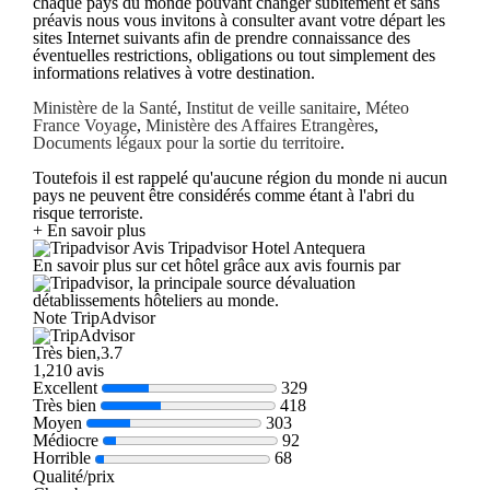
chaque pays du monde pouvant changer subitement et sans
préavis nous vous invitons à consulter avant votre départ les
sites Internet suivants afin de prendre connaissance des
éventuelles restrictions, obligations ou tout simplement des
informations relatives à votre destination.
Ministère de la Santé
,
Institut de veille sanitaire
,
Méteo
France Voyage
,
Ministère des Affaires Etrangères
,
Documents légaux pour la sortie du territoire
.
Toutefois il est rappelé qu'aucune région du monde ni aucun
pays ne peuvent être considérés comme étant à l'abri du
risque terroriste.
+ En savoir plus
Avis Tripadvisor Hotel Antequera
En savoir plus sur cet hôtel grâce aux avis fournis par
, la principale source dévaluation
détablissements hôteliers au monde.
Note TripAdvisor
Très bien,3.7
1,210 avis
Excellent
329
Très bien
418
Moyen
303
Médiocre
92
Horrible
68
Qualité/prix