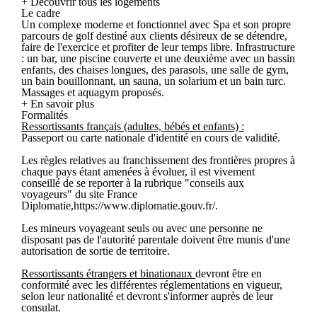
+ Découvrir tous les logements
Le cadre
Un complexe moderne et fonctionnel avec Spa et son propre
parcours de golf destiné aux clients désireux de se détendre,
faire de l'exercice et profiter de leur temps libre. Infrastructure
: un bar, une piscine couverte et une deuxième avec un bassin
enfants, des chaises longues, des parasols, une salle de gym,
un bain bouillonnant, un sauna, un solarium et un bain turc.
Massages et aquagym proposés.
+ En savoir plus
Formalités
Ressortissants français (adultes, bébés et enfants) :
Passeport ou carte nationale d'identité en cours de validité.
Les règles relatives au franchissement des frontières propres à
chaque pays étant amenées à évoluer, il est vivement
conseillé de se reporter à la rubrique "conseils aux
voyageurs" du site France
Diplomatie,https://www.diplomatie.gouv.fr/.
Les mineurs voyageant seuls ou avec une personne ne
disposant pas de l'autorité parentale doivent être munis d'une
autorisation de sortie de territoire.
Ressortissants étrangers et binationaux
devront être en
conformité avec les différentes réglementations en vigueur,
selon leur nationalité et devront s'informer auprès de leur
consulat.