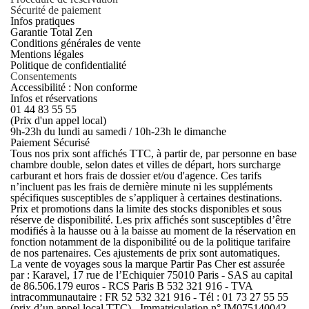
Sécurité de paiement
Infos pratiques
Garantie Total Zen
Conditions générales de vente
Mentions légales
Politique de confidentialité
Consentements
Accessibilité : Non conforme
Infos et réservations
01 44 83 55 55
(Prix d'un appel local)
9h-23h du lundi au samedi / 10h-23h le dimanche
Paiement Sécurisé
Tous nos prix sont affichés TTC, à partir de, par personne en base
chambre double, selon dates et villes de départ, hors surcharge
carburant et hors frais de dossier et/ou d'agence. Ces tarifs
n’incluent pas les frais de dernière minute ni les suppléments
spécifiques susceptibles de s’appliquer à certaines destinations.
Prix et promotions dans la limite des stocks disponibles et sous
réserve de disponibilité. Les prix affichés sont susceptibles d’être
modifiés à la hausse ou à la baisse au moment de la réservation en
fonction notamment de la disponibilité ou de la politique tarifaire
de nos partenaires. Ces ajustements de prix sont automatiques.
La vente de voyages sous la marque Partir Pas Cher est assurée
par : Karavel, 17 rue de l’Echiquier 75010 Paris - SAS au capital
de 86.506.179 euros - RCS Paris B 532 321 916 - TVA
intracommunautaire : FR 52 532 321 916 - Tél : 01 73 27 55 55
(prix d’un appel local TTC) - Immatriculation n° IM075140042