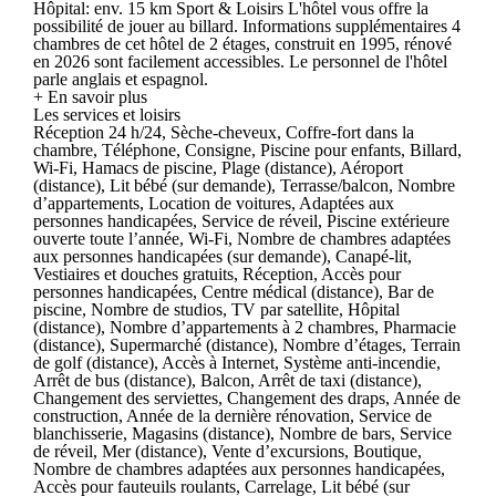
Hôpital: env. 15 km Sport & Loisirs L'hôtel vous offre la
possibilité de jouer au billard. Informations supplémentaires 4
chambres de cet hôtel de 2 étages, construit en 1995, rénové
en 2026 sont facilement accessibles. Le personnel de l'hôtel
parle anglais et espagnol.
+ En savoir plus
Les services et loisirs
Réception 24 h/24, Sèche-cheveux, Coffre-fort dans la
chambre, Téléphone, Consigne, Piscine pour enfants, Billard,
Wi-Fi, Hamacs de piscine, Plage (distance), Aéroport
(distance), Lit bébé (sur demande), Terrasse/balcon, Nombre
d’appartements, Location de voitures, Adaptées aux
personnes handicapées, Service de réveil, Piscine extérieure
ouverte toute l’année, Wi-Fi, Nombre de chambres adaptées
aux personnes handicapées (sur demande), Canapé-lit,
Vestiaires et douches gratuits, Réception, Accès pour
personnes handicapées, Centre médical (distance), Bar de
piscine, Nombre de studios, TV par satellite, Hôpital
(distance), Nombre d’appartements à 2 chambres, Pharmacie
(distance), Supermarché (distance), Nombre d’étages, Terrain
de golf (distance), Accès à Internet, Système anti-incendie,
Arrêt de bus (distance), Balcon, Arrêt de taxi (distance),
Changement des serviettes, Changement des draps, Année de
construction, Année de la dernière rénovation, Service de
blanchisserie, Magasins (distance), Nombre de bars, Service
de réveil, Mer (distance), Vente d’excursions, Boutique,
Nombre de chambres adaptées aux personnes handicapées,
Accès pour fauteuils roulants, Carrelage, Lit bébé (sur