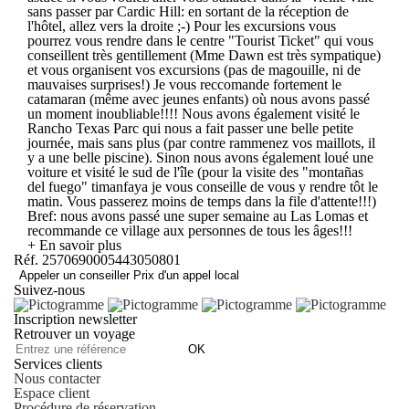
sans passer par Cardic Hill: en sortant de la réception de
l'hôtel, allez vers la droite ;-) Pour les excursions vous
pourrez vous rendre dans le centre "Tourist Ticket" qui vous
conseillent très gentillement (Mme Dawn est très sympatique)
et vous organisent vos excursions (pas de magouille, ni de
mauvaises surprises!) Je vous reccomande fortement le
catamaran (même avec jeunes enfants) où nous avons passé
un moment inoubliable!!!! Nous avons également visité le
Rancho Texas Parc qui nous a fait passer une belle petite
journée, mais sans plus (par contre rammenez vos maillots, il
y a une belle piscine). Sinon nous avons également loué une
voiture et visité le sud de l'île (pour la visite des "montañas
del fuego" timanfaya je vous conseille de vous y rendre tôt le
matin. Vous passerez moins de temps dans la file d'attente!!!)
Bref: nous avons passé une super semaine au Las Lomas et
recommande ce village aux personnes de tous les âges!!!
+ En savoir plus
Réf. 2570690005443050801
Appeler un conseiller
Prix d'un appel local
Suivez-nous
Inscription newsletter
Retrouver un voyage
OK
Services clients
Nous contacter
Espace client
Procédure de réservation