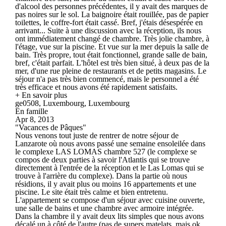
d'alcool des personnes précédentes, il y avait des marques de
pas noires sur le sol. La baignoire était rouillée, pas de papier
toilettes, le coffre-fort était cassé. Bref, j'étais désespérée en
arrivant... Suite à une discussion avec la réception, ils nous
ont immédiatement changé de chambre. Très jolie chambre, à
l'étage, vue sur la piscine. Et vue sur la mer depuis la salle de
bain. Très propre, tout était fonctionnel, grande salle de bain,
bref, c'était parfait. L'hôtel est très bien situé, à deux pas de la
mer, d'une rue pleine de restaurants et de petits magasins. Le
séjour n'a pas très bien commencé, mais le personnel a été
très efficace et nous avons été rapidement satisfaits.
+ En savoir plus
ge0508, Luxembourg, Luxembourg
En famille
Apr 8, 2013
"Vacances de Pâques"
Nous venons tout juste de rentrer de notre séjour de
Lanzarote où nous avons passé une semaine ensoleilée dans
le complexe LAS LOMAS chambre 527 (le complexe se
compos de deux parties à savoir l'Atlantis qui se trouve
directement à l'entrée de la réception et le Las Lomas qui se
trouve à l'arrière du complexe). Dans la partie où nous
résidions, il y avait plus ou moins 16 appartements et une
piscine. Le site était très calme et bien entretenu.
L'appartement se compose d'un séjour avec cuisine ouverte,
une salle de bains et une chambre avec armoire intégrée.
Dans la chambre il y avait deux lits simples que nous avons
décalé un à côté de l'autre (pas de supers matelats, mais ok