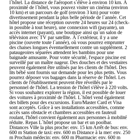
l`hôtel. La distance de l'aéroport s`élève à environ 10 km. À
proximité de l`hôtel, vous pouvez visiter un cinéma (environ
10 km) et un parcours de golf (environ 3 km) pour votre
divertissement pendant la plus belle période de l`année. Cet
hôtel propose une réception ouverte 24 heures sur 24 (check-
in possible à tout heure), une connexion wifi (payante), un
accès internet (payant), une boutique ainsi qu`un salon de
télévision avec TV par satellite. À l`extérieur, il y a une
piscine (ouverte toute l`année), où vous pourrez emprunter
des chaises longues éventuellement contre un supplément. 2
pataugeoires séparées attendent les bambins pour une
baignade amusante. Pour votre sécurité, l'espace piscine est
surveillé par un maître nageur. Des douches et des vestiaires
peuvent également être utilisés par les clients de l'hôtel. Des
lits bébé sont fournis sur demande pour les plus petits. Vous
pourrez déposer vos bagages dans la réserve de l'hôtel. Les
clients de l'établissement peuvent être réveillés par le
personnel de l'hôtel. La tension de l'hôtel s'élève à 220 volts.
Si vous souhaitez explorer la région, il est possible de louer
des voitures à proximité de l'hôtel. L`hôtel vend également
des billets pour des excursions. Euro/Master Card et Visa
sont acceptés. Grâce à ses installations accessibles, comme
accès sans obstacle et chambres accessibles en fauteuil
roulant, l'hôtel convient également aux personnes à mobilité
réduite. Repas L`hôtel propose un bar et un poolbar.
Distances Ville la plus proche: env. 15 km Arrêt de bus: env.
600 m Station de taxi: env. 600 m Distance à la mer: env. 250
m Prochain médecin: env. 600 m Pharmacie: env. 600 m