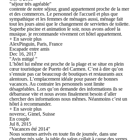
"séjour très agréable"
contente de notre séjour, grand appartement proche de la mer
et des commerces. Le personnel de l'accueil et plus que
sympathique et les femmes de ménages aussi, ménage fait
tout les jours ainsi que le changement de serviettes de toilette.
Superbe piscine et animation le soir, nous avons adoré la
musique. je recommande vivement cet hôtel appartement.
+ En savoir plus
AlexPinguin, Paris, France
Escapade entre amis
Dec 16, 2017
"Avis mitigé "
L’hôtel lui même est proche de la plage et se situe en plein
cœur touristique de Puerto del Carmen. C’est à dire qu’on
s’ennuie pas car beaucoup de boutiques et restaurants aux
alentours. L’emplacement idéale pour passer de bonnes
vacances. Au contraire les personnels sont limite
désagréables. Lors qu’on demande des informations ils se
débarrasse vite et nous avons finalement besoin d’aller
chercher des informations nous mêmes. Néanmoins c’est un
hôtel à recommander.
+ En savoir plus
noveroc, Gimel, Suisse
En couple
Jul 8, 2015
"Vacances été 2014"
Nous sommes arrivés en toute fin de journée, dans une
chambre très sale, la table du salon collait à cause des verres