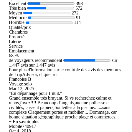
Excellent
398
Très bien
572
Moyen
272
Médiocre
91
Horrible
114
Qualité/prix
Chambres
Propreté
Literie
Service
Emplacement
68 %
de voyageurs recommandent
sur
1,447 avis sur 1,447 avis
Pour plus d'information sur le contrôle des avis des membres
de TripAdvisor,
cliquer ici
Francoise B
Voyage solo
Mar 12, 2025
"En dépannage,pour 1 nuit."
Grand ensemble très bruyant. Si vs recherchez calme et
repos,fuyez!!!! Beaucoup d'anglais,aucune politesse et
civilités, laissent papiers,bouteilles à la piscine.......sans
complexe Claquement portes et mobilier.... Dommage, car
bonne situation géographique proche plage et commerces...
+ En savoir plus
Mobile740917
Oct 4, 2018