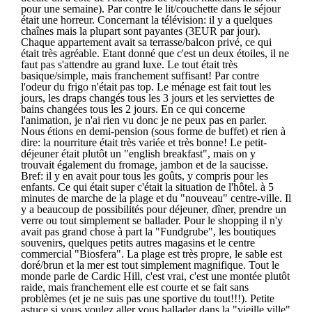
pour une semaine). Par contre le lit/couchette dans le séjour
était une horreur. Concernant la télévision: il y a quelques
chaînes mais la plupart sont payantes (3EUR par jour).
Chaque appartement avait sa terrasse/balcon privé, ce qui
était très agréable. Etant donné que c'est un deux étoiles, il ne
faut pas s'attendre au grand luxe. Le tout était très
basique/simple, mais franchement suffisant! Par contre
l'odeur du frigo n'était pas top. Le ménage est fait tout les
jours, les draps changés tous les 3 jours et les serviettes de
bains changées tous les 2 jours. En ce qui concerne
l'animation, je n'ai rien vu donc je ne peux pas en parler.
Nous étions en demi-pension (sous forme de buffet) et rien à
dire: la nourriture était très variée et très bonne! Le petit-
déjeuner était plutôt un "english breakfast", mais on y
trouvait également du fromage, jambon et de la saucisse.
Bref: il y en avait pour tous les goûts, y compris pour les
enfants. Ce qui était super c'était la situation de l'hôtel. à 5
minutes de marche de la plage et du "nouveau" centre-ville. Il
y a beaucoup de possibilités pour déjeuner, dîner, prendre un
verre ou tout simplement se ballader. Pour le shopping il n'y
avait pas grand chose à part la "Fundgrube", les boutiques
souvenirs, quelques petits autres magasins et le centre
commercial "Biosfera". La plage est très propre, le sable est
doré/brun et la mer est tout simplement magnifique. Tout le
monde parle de Cardic Hill, c'est vrai, c'est une montée plutôt
raide, mais franchement elle est courte et se fait sans
problèmes (et je ne suis pas une sportive du tout!!!). Petite
astuce si vous voulez aller vous ballader dans la "vieille ville"