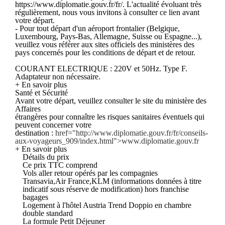
https://www.diplomatie.gouv.fr/fr/. L'actualité évoluant très
régulièrement, nous vous invitons à consulter ce lien avant
votre départ.
- Pour tout départ d'un aéroport frontalier (Belgique,
Luxembourg, Pays-Bas, Allemagne, Suisse ou Espagne...),
veuillez vous référer aux sites officiels des ministères des
pays concernés pour les conditions de départ et de retour.
COURANT ELECTRIQUE : 220V et 50Hz. Type F.
Adaptateur non nécessaire.
+ En savoir plus
Santé et Sécurité
Avant votre départ, veuillez consulter le site du ministère des
Affaires
étrangères pour connaître les risques sanitaires éventuels qui
peuvent concerner votre
destination :
href="http://www.diplomatie.gouv.fr/fr/conseils-
aux-voyageurs_909/index.html">www.diplomatie.gouv.fr
+ En savoir plus
Détails du prix
Ce prix TTC comprend
Vols aller retour opérés par les compagnies
Transavia,Air France,KLM (informations données à titre
indicatif sous réserve de modification) hors franchise
bagages
Logement à l'hôtel Austria Trend Doppio en chambre
double standard
La formule Petit Déjeuner