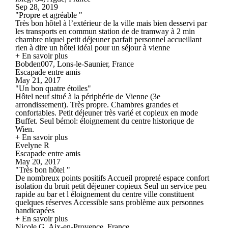
Sep 28, 2019
"Propre et agréable "
Très bon hôtel à l’extérieur de la ville mais bien desservi par
les transports en commun station de de tramway à 2 min
chambre niquel petit déjeuner parfait personnel accueillant
rien à dire un hôtel idéal pour un séjour à vienne
+ En savoir plus
Bobden007, Lons-le-Saunier, France
Escapade entre amis
May 21, 2017
"Un bon quatre étoiles"
Hôtel neuf situé à la périphérie de Vienne (3e
arrondissement). Très propre. Chambres grandes et
confortables. Petit déjeuner très varié et copieux en mode
Buffet. Seul bémol: éloignement du centre historique de
Wien.
+ En savoir plus
Evelyne R
Escapade entre amis
May 20, 2017
"Très bon hôtel "
De nombreux points positifs Accueil propreté espace confort
isolation du bruit petit déjeuner copieux Seul un service peu
rapide au bar et l éloignement du centre ville constituent
quelques réserves Accessible sans problème aux personnes
handicapées
+ En savoir plus
Nicole G, Aix-en-Provence, France