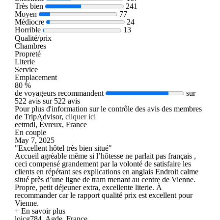
Très bien
241
Moyen
77
Médiocre
24
Horrible
13
Qualité/prix
Chambres
Propreté
Literie
Service
Emplacement
80 %
de voyageurs recommandent
sur
522 avis sur 522 avis
Pour plus d'information sur le contrôle des avis des membres
de TripAdvisor,
cliquer ici
eetmdl, Évreux, France
En couple
May 7, 2025
"Excellent hôtel très bien situé"
Accueil agréable même si l’hôtesse ne parlait pas français ,
ceci compensé grandement par la volonté de satisfaire les
clients en répétant ses explications en anglais Endroit calme
situé près d’une ligne de tram menant au centre de Vienne.
Propre, petit déjeuner extra, excellente literie. À
recommander car le rapport qualité prix est excellent pour
Vienne.
+ En savoir plus
loicg784, Agde, France