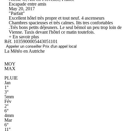
Escapade entre amis
May 20, 2017
"Parfait"
Excellent hôtel très propre et tout neuf. 4 ascenseurs
Chambres spacieuses et très calmes. Iits tres confortables
.Très bons petits déjeuners. Le seul bémol un peu trop loin de
Vienne. Taxis devant l'hôtel ce matin toutefois.
+ En savoir plus
Réf. 1035900005443051101
Appeler un conseiller
Prix d'un appel local
La Météo en Autriche
MOY
MAX
PLUIE
Jan
1°
3°
5mm
Fév
2°
6°
4mm
Mar
6°
11°