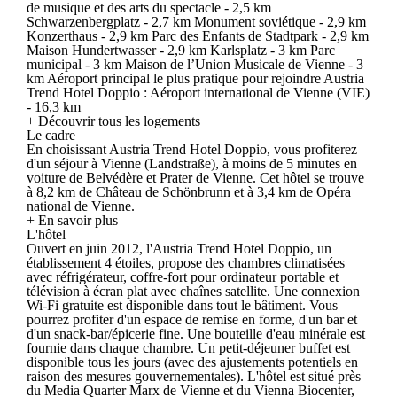
de musique et des arts du spectacle - 2,5 km
Schwarzenbergplatz - 2,7 km Monument soviétique - 2,9 km
Konzerthaus - 2,9 km Parc des Enfants de Stadtpark - 2,9 km
Maison Hundertwasser - 2,9 km Karlsplatz - 3 km Parc
municipal - 3 km Maison de l’Union Musicale de Vienne - 3
km Aéroport principal le plus pratique pour rejoindre Austria
Trend Hotel Doppio : Aéroport international de Vienne (VIE)
- 16,3 km
+ Découvrir tous les logements
Le cadre
En choisissant Austria Trend Hotel Doppio, vous profiterez
d'un séjour à Vienne (Landstraße), à moins de 5 minutes en
voiture de Belvédère et Prater de Vienne. Cet hôtel se trouve
à 8,2 km de Château de Schönbrunn et à 3,4 km de Opéra
national de Vienne.
+ En savoir plus
L'hôtel
Ouvert en juin 2012, l'Austria Trend Hotel Doppio, un
établissement 4 étoiles, propose des chambres climatisées
avec réfrigérateur, coffre-fort pour ordinateur portable et
télévision à écran plat avec chaînes satellite. Une connexion
Wi-Fi gratuite est disponible dans tout le bâtiment. Vous
pourrez profiter d'un espace de remise en forme, d'un bar et
d'un snack-bar/épicerie fine. Une bouteille d'eau minérale est
fournie dans chaque chambre. Un petit-déjeuner buffet est
disponible tous les jours (avec des ajustements potentiels en
raison des mesures gouvernementales). L'hôtel est situé près
du Media Quarter Marx de Vienne et du Vienna Biocenter,