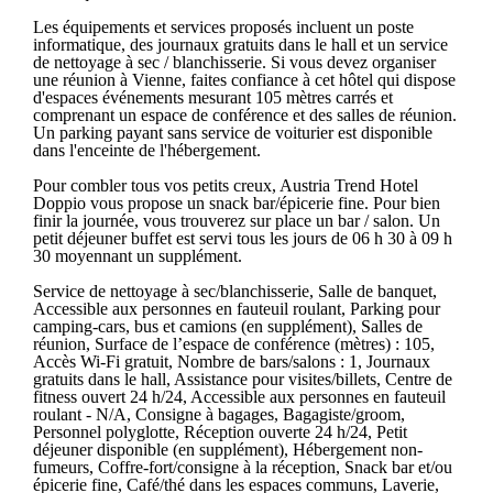
Les équipements et services proposés incluent un poste
informatique, des journaux gratuits dans le hall et un service
de nettoyage à sec / blanchisserie. Si vous devez organiser
une réunion à Vienne, faites confiance à cet hôtel qui dispose
d'espaces événements mesurant 105 mètres carrés et
comprenant un espace de conférence et des salles de réunion.
Un parking payant sans service de voiturier est disponible
dans l'enceinte de l'hébergement.
Pour combler tous vos petits creux, Austria Trend Hotel
Doppio vous propose un snack bar/épicerie fine. Pour bien
finir la journée, vous trouverez sur place un bar / salon. Un
petit déjeuner buffet est servi tous les jours de 06 h 30 à 09 h
30 moyennant un supplément.
Service de nettoyage à sec/blanchisserie, Salle de banquet,
Accessible aux personnes en fauteuil roulant, Parking pour
camping-cars, bus et camions (en supplément), Salles de
réunion, Surface de l’espace de conférence (mètres) : 105,
Accès Wi-Fi gratuit, Nombre de bars/salons : 1, Journaux
gratuits dans le hall, Assistance pour visites/billets, Centre de
fitness ouvert 24 h/24, Accessible aux personnes en fauteuil
roulant - N/A, Consigne à bagages, Bagagiste/groom,
Personnel polyglotte, Réception ouverte 24 h/24, Petit
déjeuner disponible (en supplément), Hébergement non-
fumeurs, Coffre-fort/consigne à la réception, Snack bar et/ou
épicerie fine, Café/thé dans les espaces communs, Laverie,