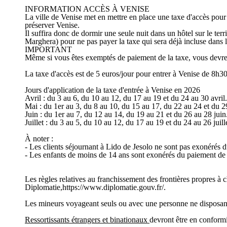
INFORMATION ACCÈS À VENISE
La ville de Venise met en mettre en place une taxe d'accès pour l
préserver Venise.
Il suffira donc de dormir une seule nuit dans un hôtel sur le t
Marghera) pour ne pas payer la taxe qui sera déjà incluse dans l
IMPORTANT
Même si vous êtes exemptés de paiement de la taxe, vous devrez n
La taxe d'accès est de 5 euros/jour pour entrer à Venise de 8h30 
Jours d'application de la taxe d'entrée à Venise en 2026
Avril : du 3 au 6, du 10 au 12, du 17 au 19 et du 24 au 30 avril.
Mai : du 1er au 3, du 8 au 10, du 15 au 17, du 22 au 24 et du 2
Juin : du 1er au 7, du 12 au 14, du 19 au 21 et du 26 au 28 juin
Juillet : du 3 au 5, du 10 au 12, du 17 au 19 et du 24 au 26 juill
À noter :
- Les clients séjournant à Lido de Jesolo ne sont pas exonérés d
- Les enfants de moins de 14 ans sont exonérés du paiement de 
Les règles relatives au franchissement des frontières propres à 
Diplomatie,https://www.diplomatie.gouv.fr/.
Les mineurs voyageant seuls ou avec une personne ne disposant pa
Ressortissants étrangers et binationaux
devront être en conformit