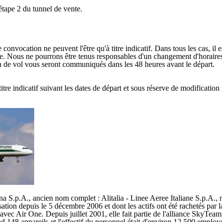
étape 2 du tunnel de vente.
onvocation ne peuvent l'être qu'à titre indicatif. Dans tous les cas, il 
ge. Nous ne pourrons être tenus responsables d'un changement d'horaires 
lan de vol vous seront communiqués dans les 48 heures avant le départ.
tre indicatif suivant les dates de départ et sous réserve de modification 
na S.p.A., ancien nom complet : Alitalia - Linee Aeree Italiane S.p.A., 
sation depuis le 5 décembre 2006 et dont les actifs ont été rachetés pa
 avec Air One. Depuis juillet 2001, elle fait partie de l'alliance Sky
end 148 appareils et l'effectif du personnel était d'environ 12 500 employ