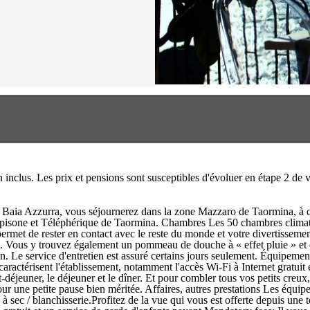
on inclus. Les prix et pensions sont susceptibles d'évoluer en étape 2 d
tel Baia Azzurra, vous séjournerez dans la zone Mazzaro de Taormina, à
 Spisone et Téléphérique de Taormina. Chambres Les 50 chambres climatis
rmet de rester en contact avec le reste du monde et votre divertissement 
. Vous y trouvez également un pommeau de douche à « effet pluie » et des
n. Le service d'entretien est assuré certains jours seulement. Équipement
 caractérisent l'établissement, notamment l'accès Wi-Fi à Internet gratui
tit-déjeuner, le déjeuner et le dîner. Et pour combler tous vos petits cre
our une petite pause bien méritée. Affaires, autres prestations Les équip
à sec / blanchisserie.Profitez de la vue qui vous est offerte depuis une 