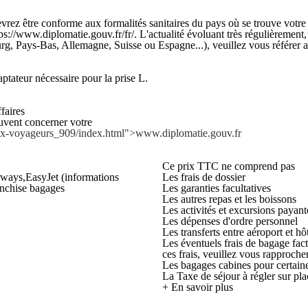
ez être conforme aux formalités sanitaires du pays où se trouve votre e
ps://www.diplomatie.gouv.fr/fr/. L'actualité évoluant très régulièrement,
rg, Pays-Bas, Allemagne, Suisse ou Espagne...), veuillez vous référer au
eur nécessaire pour la prise L.
faires
euvent concerner votre
-aux-voyageurs_909/index.html">www.diplomatie.gouv.fr
Ce prix TTC ne comprend pas
rways,EasyJet (informations
Les frais de dossier
ranchise bagages
Les garanties facultatives
Les autres repas et les boissons
Les activités et excursions payant
Les dépenses d'ordre personnel
Les transferts entre aéroport et hô
Les éventuels frais de bagage fac
ces frais, veuillez vous rapproch
Les bagages cabines pour certai
La Taxe de séjour à régler sur pl
+ En savoir plus