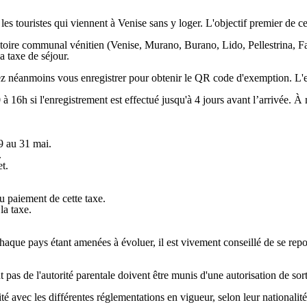
es touristes qui viennent à Venise sans y loger. L'objectif premier de ce
erritoire communal vénitien (Venise, Murano, Burano, Lido, Pellestrina
a taxe de séjour.
éanmoins vous enregistrer pour obtenir le QR code d'exemption. L'enregis
à 16h si l'enregistrement est effectué jusqu'à 4 jours avant l’arrivée. À
9 au 31 mai.
.
et.
u paiement de cette taxe.
la taxe.
chaque pays étant amenées à évoluer, il est vivement conseillé de se rep
s de l'autorité parentale doivent être munis d'une autorisation de sortie
é avec les différentes réglementations en vigueur, selon leur nationalité