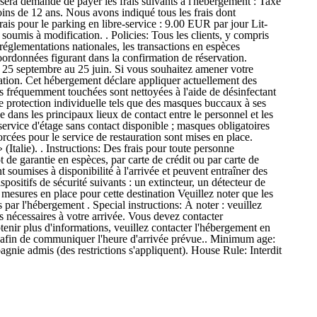
s sera demandé de payer les frais suivants à l'hébergement : Taxe
ins de 12 ans. Nous avons indiqué tous les frais dont
ais pour le parking en libre-service : 9.00 EUR par jour Lit-
soumis à modification. . Policies: Tous les clients, y compris
 réglementations nationales, les transactions en espèces
ordonnées figurant dans la confirmation de réservation.
du 25 septembre au 25 juin. Si vous souhaitez amener votre
ation. Cet hébergement déclare appliquer actuellement des
ces fréquemment touchées sont nettoyées à l'aide de désinfectant
e protection individuelle tels que des masques buccaux à ses
 dans les principaux lieux de contact entre le personnel et les
 service d'étage sans contact disponible ; masques obligatoires
rcées pour le service de restauration sont mises en place.
Italie). . Instructions: Des frais pour toute personne
 de garantie en espèces, par carte de crédit ou par carte de
 soumises à disponibilité à l'arrivée et peuvent entraîner des
ositifs de sécurité suivants : un extincteur, un détecteur de
mesures en place pour cette destination Veuillez noter que les
 par l'hébergement . Special instructions: À noter : veuillez
s nécessaires à votre arrivée. Vous devez contacter
tenir plus d'informations, veuillez contacter l'hébergement en
nce afin de communiquer l'heure d'arrivée prévue.. Minimum age:
nie admis (des restrictions s'appliquent). House Rule: Interdit