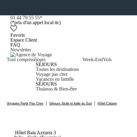
01 44 79 55 55
*
(*prix d'un appel local ttc)
Favoris
Espace Client
FAQ
Newsletter
Tout compris
séjours
Week-End
Vols
SÉJOURS
Toutes les destinations
Voyage pas cher
Vacances en famille
SÉJOURS
Thalasso & Bien-être
|
|
Voyages Partir Pas Cher
Séjours Sicile et Italie du Sud
Hôtel Catane
Hôtel Baia
Azzurra
3