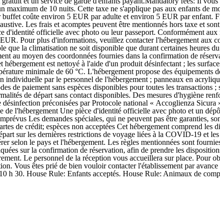
t gratuit et un service de garde d'enfants payant.Mandatory fees: Il vou
 un maximum de 10 nuits. Cette taxe ne s'applique pas aux enfants de mo
er buffet coûte environ 5 EUR par adulte et environ 5 EUR par enfant. Fr
austive. Les frais et acomptes peuvent être mentionnés hors taxe et sont 
ièce d'identité officielle avec photo ou leur passeport. Conformément aux
UR. Pour plus d'informations, veuillez contacter l'hébergement aux co
ble que la climatisation ne soit disponible que durant certaines heures 
ment au moyen des coordonnées fournies dans la confirmation de réserv
et hébergement est nettoyé à l'aide d'un produit désinfectant ; les surfa
e température minimale de 60 °C. L'hébergement propose des équipements d
on individuelle par le personnel de l'hébergement ; panneaux en acrylique
modes de paiement sans espèces disponibles pour toutes les transactions ;
ormalités de départ sans contact disponibles. Des mesures d'hygiène renfo
 désinfection préconisées par Protocole national « Accoglienza Sicura » (
e de l'hébergement Une pièce d'identité officielle avec photo et un dépôt
 imprévus Les demandes spéciales, qui ne peuvent pas être garanties, sont
artes de crédit; espèces non acceptées Cet hébergement comprend les disp
art sur les dernières restrictions de voyage liées à la COVID-19 et les 
érer selon le pays et l'hébergement. Les règles mentionnées sont fournies
quées sur la confirmation de réservation, afin de prendre les disposition
trement. Le personnel de la réception vous accueillera sur place. Pour ob
vation. Vous êtes prié de bien vouloir contacter l'établissement par ava
 10 h 30. House Rule: Enfants acceptés. House Rule: Animaux de compag