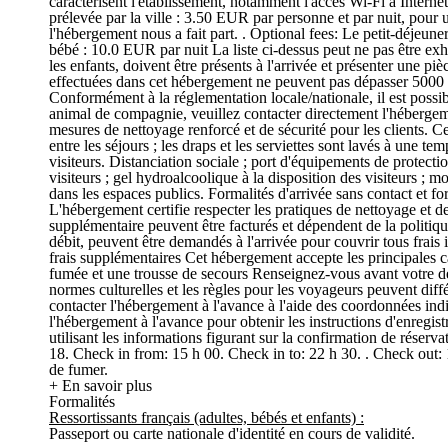
caractérisent l'établissement, notamment l'accès Wi-Fi à Interne
prélevée par la ville : 3.50 EUR par personne et par nuit, pour
l'hébergement nous a fait part. . Optional fees: Le petit-déjeun
bébé : 10.0 EUR par nuit La liste ci-dessus peut ne pas être exh
les enfants, doivent être présents à l'arrivée et présenter une p
effectuées dans cet hébergement ne peuvent pas dépasser 5000 E
Conformément à la réglementation locale/nationale, il est possi
animal de compagnie, veuillez contacter directement l'héberge
mesures de nettoyage renforcé et de sécurité pour les clients. C
entre les séjours ; les draps et les serviettes sont lavés à un
visiteurs. Distanciation sociale ; port d'équipements de protecti
visiteurs ; gel hydroalcoolique à la disposition des visiteurs ; 
dans les espaces publics. Formalités d'arrivée sans contact et f
L'hébergement certifie respecter les pratiques de nettoyage et de
supplémentaire peuvent être facturés et dépendent de la politiqu
débit, peuvent être demandés à l'arrivée pour couvrir tous frais
frais supplémentaires Cet hébergement accepte les principales c
fumée et une trousse de secours Renseignez-vous avant votre dép
normes culturelles et les règles pour les voyageurs peuvent diff
contacter l'hébergement à l'avance à l'aide des coordonnées indi
l'hébergement à l'avance pour obtenir les instructions d'enregis
utilisant les informations figurant sur la confirmation de réser
18. Check in from: 15 h 00. Check in to: 22 h 30. . Check out:
de fumer.
+ En savoir plus
Formalités
Ressortissants français (adultes, bébés et enfants) :
Passeport ou carte nationale d'identité en cours de validité.