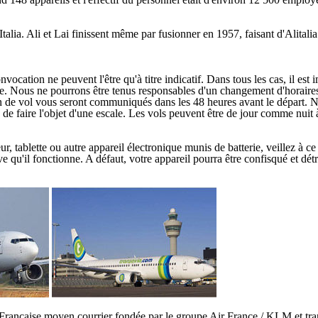
lia. Ali et Lai finissent même par fusionner en 1957, faisant d'Alitalia
cation ne peuvent l'être qu'à titre indicatif. Dans tous les cas, il est 
ge. Nous ne pourrons être tenus responsables d'un changement d'horaires 
lan de vol vous seront communiqués dans les 48 heures avant le départ. N
s de faire l'objet d'une escale. Les vols peuvent être de jour comme nuit 
blette ou autre appareil électronique munis de batterie, veillez à ce qu'
e qu'il fonctionne. A défaut, votre appareil pourra être confisqué et détr
Française moyen courrier fondée par le groupe Air France / KLM et tr