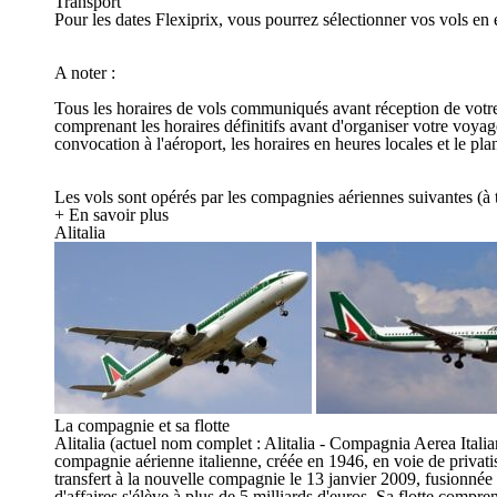
Transport
Pour les dates Flexiprix, vous pourrez sélectionner vos vols en 
A noter :
Tous les horaires de vols communiqués avant réception de votre c
comprenant les horaires définitifs avant d'organiser votre voya
convocation à l'aéroport, les horaires en heures locales et le p
Les vols sont opérés par les compagnies aériennes suivantes (à ti
+ En savoir plus
Alitalia
La compagnie et sa flotte
Alitalia (actuel nom complet : Alitalia - Compagnia Aerea Italia
compagnie aérienne italienne, créée en 1946, en voie de privati
transfert à la nouvelle compagnie le 13 janvier 2009, fusionnée
d'affaires s'élève à plus de 5 milliards d'euros. Sa flotte compr