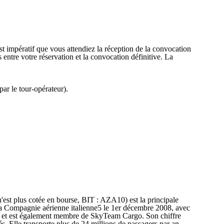
est impératif que vous attendiez la réception de la convocation
entre votre réservation et la convocation définitive. La
par le tour-opérateur).
n'est plus cotée en bourse, BIT : AZA10) est la principale
r la Compagnie aérienne italienne5 le 1er décembre 2008, avec
Team et est également membre de SkyTeam Cargo. Son chiffre
és. Elle transporte plus de 24 millions de passagers par an.