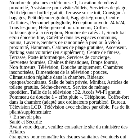
Nombre de piscines extérieures : 1, Location de vélos à
proximité, Assistance pour visites/billets, Serviettes de plage,
Petit déjeuner buffet gratuit, Terrasse sur le toit, Consigne à
bagages, Petit déjeuner gratuit, Bagagiste/groom, Centre
d’affaires, Personnel polyglotte, Réception ouverte 24 h/24,
Tous les jours, Hébergement non-fumeurs, Coffre-
fort/consigne à la réception, Nombre de cafés : 1, Snack bar
et/ou épicerie fine, Café/thé dans les espaces communs,
Sauna, Laverie, Sentiers de randonnée à pied ou à vélo à
proximité, Hammam, Cabines de plage gratuites, Ascenseur,
Parking sans voiturier (en supplément), Centre de fitness,
Terrasse, Poste informatique, Services de concierge,
Serviettes fournies, Chaînes thématiques, Draps fournis,
Non-fumeurs, Télévision, Douche uniquement, Chambres
insonorisées, Dimensions de la télévision : pouces,
Climatisation réglable dans la chambre, Rideaux
opaques/occultants, Salle de bain privée, Minibar, Articles de
toilette gratuits, Sèche-cheveux, Service de ménage
quotidien, Taille de la télévision : 32, Accès Wi-Fi gratuit,
Pommeau de douche à « effet pluie », Téléphone, Coffre-fort
dans la chambre (adapté aux ordinateurs portables), Bureau,
Télévision LCD, Télévision avec chaînes par câble, Pas de lit
pliant/supplémentaire
+ En savoir plus
Santé et Sécurité
Avant votre départ, veuillez consulter le site du ministère des
Affaires
étrangères pour connaître les risques sanitaires éventuels qui