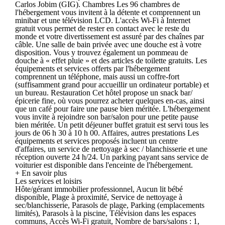
Carlos Jobim (GIG). Chambres Les 96 chambres de
l'hébergement vous invitent à la détente et comprennent un
minibar et une télévision LCD. L'accès Wi-Fi à Internet
gratuit vous permet de rester en contact avec le reste du
monde et votre divertissement est assuré par des chaînes par
câble. Une salle de bain privée avec une douche est à votre
disposition. Vous y trouvez également un pommeau de
douche à « effet pluie » et des articles de toilette gratuits. Les
équipements et services offerts par l'hébergement
comprennent un téléphone, mais aussi un coffre-fort
(suffisamment grand pour accueillir un ordinateur portable) et
un bureau. Restauration Cet hôtel propose un snack bar/
épicerie fine, où vous pourrez acheter quelques en-cas, ainsi
que un café pour faire une pause bien méritée. L'hébergement
vous invite à rejoindre son bar/salon pour une petite pause
bien méritée. Un petit déjeuner buffet gratuit est servi tous les
jours de 06 h 30 à 10 h 00. Affaires, autres prestations Les
équipements et services proposés incluent un centre
d'affaires, un service de nettoyage à sec / blanchisserie et une
réception ouverte 24 h/24. Un parking payant sans service de
voiturier est disponible dans l'enceinte de l'hébergement.
+ En savoir plus
Les services et loisirs
Hôte/gérant immobilier professionnel, Aucun lit bébé
disponible, Plage à proximité, Service de nettoyage à
sec/blanchisserie, Parasols de plage, Parking (emplacements
limités), Parasols à la piscine, Télévision dans les espaces
communs, Accès Wi-Fi gratuit, Nombre de bars/salons : 1,