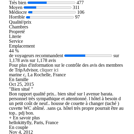
Très bien
477
Moyen
311
Médiocre
106
Horrible
97
Qualité/prix
Chambres
Propreté
Literie
Service
Emplacement
44 %
de voyageurs recommandent
sur
1,178 avis sur 1,178 avis
Pour plus d'information sur le contrôle des avis des membres
de TripAdvisor,
cliquer ici
marine c, La Rochelle, France
En famille
Oct 25, 2015
"Bien situé "
Bon rapport qualité prix.. bien situé sur l avenue barata.
personnel très sympathique et attentionné. l hôtel à besoin d
un petit coût de neuf.. housse de couette à changer (taché )
cuvette WC abîmé. .sans ça. hôtel très propre pourrait être au
top.. pdj bon.
+ En savoir plus
hellokittyfly, Paris, France
En couple
Nov 4, 2012