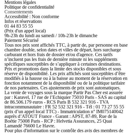
Mentions légales
Politique de confidentialité
Consentements
Accessibilité : Non conforme
Infos et réservations
01 44 83 55 55
(Prix d'un appel local)
9h-23h du lundi au samedi / 10h-23h le dimanche
Paiement Sécurisé
Tous nos prix sont affichés TTC, à partir de, par personne en base
chambre double, selon dates et villes de départ, hors surcharge
carburant et hors frais de dossier et/ou d'agence. Ces tarifs
n’incluent pas les frais de dernière minute ni les suppléments
spécifiques susceptibles de s’appliquer à certaines destinations.
Prix et promotions dans la limite des stocks disponibles et sous
réserve de disponibilité. Les prix affichés sont susceptibles d’être
modifiés à la hausse ou à la baisse au moment de la réservation en
fonction notamment de la disponibilité ou de la politique tarifaire
de nos partenaires. Ces ajustements de prix sont automatiques.
La vente de voyages sous la marque Partir Pas Cher est assurée
par : Karavel, 17 rue de l’Echiquier 75010 Paris - SAS au capital
de 86.506.179 euros - RCS Paris B 532 321 916 - TVA
intracommunautaire : FR 52 532 321 916 - Tél : 01 73 27 55 55
(prix d’un appel local TTC) - Immatriculation n° IM075140042
auprès d’ATOUT France - Garant : APST, 87-89, Rue de la
Boétie 75008 Paris - RCP : Helvetia Assurances, 25 Quai
Lamandé 76600 Le Havre.
Pour plus d'information sur le contrôle des avis des membres de