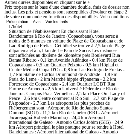
Autres durées disponibles en cliquant sur le
+
Prix ttc/pers sur la base d'une chambre double, frais de dossier non
inclus. Les prix et pensions sont susceptibles d'évoluer en étape 2
de votre commande en fonction des disponibilités.
Voir conditions
Présentation
Avis
Voir les tarifs
L'hôtel
Situation de l'établissement En choisissant Hotel
Bandeirantes à Rio de Janeiro (Copacabana), vous serez à
moins de 5 minutes en voiture de Plage de Copacabana et de
Lac Rodrigo de Freitas. Cet hôtel se trouve à 2,5 km de Plage
d'Ipanema et à 5,1 km de Le Pain de Sucre. Les distances
sont affichées au dixième de kilomètre près Boulevard Rua
Barata Ribeiro - 0,1 km Avenida Atlântica - 0,4 km Plage de
Copacabana - 0,5 km Quartier Peixoto - 0,5 km Hôpital et
Centre Médical Copa D'Or - 0,8 km Lac Rodrigo de Freitas -
1,7 km Statue de Carlos Drummond de Andrade - 1,8 km
Praia do Leme - 2 km Marché hippie d'Ipanema - 2,2 km
Forteresse de Copacabana - 2,4 km Quartier LGBT Rua
Farme de Amoedo - 2,5 km Université Fédérale de Rio de
Janeiro - Campus Praia Vermelha - 2,5 km Place Our Lady of
Peace - 2,6 km Centre commercial Rio Sul - 2,7 km Plage de
l'Arpoador - 2,7 km Les aéroports les plus proches de
l'hébergement sont : Aéroport de Rio de Janeiro Santos
Dumont (SDU) - 11,2 km Rio de Janeiro (RRJ - Aéroport
Jacarepaguá-Roberto Marinho) - 24,4 km Aéroport
international de Galeao - Antonio Carlos Jobim (GIG) - 24,9
km Aéroport principal le plus pratique pour se rendre à Hotel
Bandeirantes : Aéroport international de Galeao - Antonio