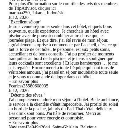
Pour plus d'information sur le contrôle des avis des membres
de TripAdvisor,
cliquer ici
marinaa250, Jakarta, Indonésie
Jul 2, 2026
"Excellent séjour"
Je suis venue séjourner seule dans cet hôtel, et quels bons
souvenirs, quelle expérience. Je cherchais un hôtel avec
piscine avec de pouvoir combiner autre chose que les
journées plage. Et que dire, j’ai été ravie de mon séjour,
agréablement surprise à commencer par l’accueil, c’est ce qui
fait la force de cet hôtel, le personnel est aux petits soins,
accueillant et de bons conseils. J’ai pu profiter de moments
tranquilles au bord de la piscine, et je tiens à souligner que
leurs cocktails sont excellents ! Et leurs hamburgers … je me
suis régalée. Encore merci à toute l’équipe qui sont tous de
véritables amours, j’ai passé un séjour inoubliable toute seule
et je vous recommande de loger dans cet hôtel.
+ En savoir plus
Fearless35580608935
Jul 2, 2026
"Détente des rêves."
J'ai complètement adoré mon séjour à l'hôtel. Belle ambiance,
le service a la clientèle c'était impeccable. Jai profité du soleil
au bord de la piscine, jai pris du Pad Thai c'était délicieux.
Les drink sont bons. J'ai hâte de retourner. Merci au
personnel pour votre énergie et courtoisie.
+ En savoir plus
Navigate43494942644, Saint-Ghislain, Belgique