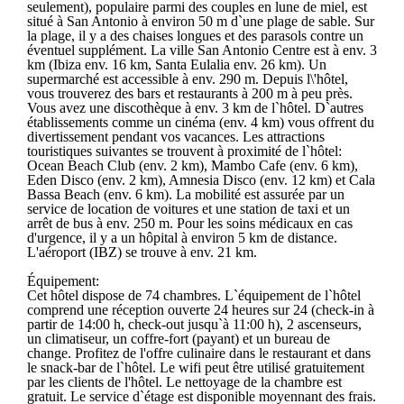
seulement), populaire parmi des couples en lune de miel, est
situé à San Antonio à environ 50 m d`une plage de sable. Sur
la plage, il y a des chaises longues et des parasols contre un
éventuel supplément. La ville San Antonio Centre est à env. 3
km (Ibiza env. 16 km, Santa Eulalia env. 26 km). Un
supermarché est accessible à env. 290 m. Depuis l\'hôtel,
vous trouverez des bars et restaurants à 200 m à peu près.
Vous avez une discothèque à env. 3 km de l`hôtel. D`autres
établissements comme un cinéma (env. 4 km) vous offrent du
divertissement pendant vos vacances. Les attractions
touristiques suivantes se trouvent à proximité de l`hôtel:
Ocean Beach Club (env. 2 km), Mambo Cafe (env. 6 km),
Eden Disco (env. 2 km), Amnesia Disco (env. 12 km) et Cala
Bassa Beach (env. 6 km). La mobilité est assurée par un
service de location de voitures et une station de taxi et un
arrêt de bus à env. 250 m. Pour les soins médicaux en cas
d'urgence, il y a un hôpital à environ 5 km de distance.
L'aéroport (IBZ) se trouve à env. 21 km.
Équipement:
Cet hôtel dispose de 74 chambres. L`équipement de l`hôtel
comprend une réception ouverte 24 heures sur 24 (check-in à
partir de 14:00 h, check-out jusqu`à 11:00 h), 2 ascenseurs,
un climatiseur, un coffre-fort (payant) et un bureau de
change. Profitez de l'offre culinaire dans le restaurant et dans
le snack-bar de l`hôtel. Le wifi peut être utilisé gratuitement
par les clients de l'hôtel. Le nettoyage de la chambre est
gratuit. Le service d`étage est disponible moyennant des frais.