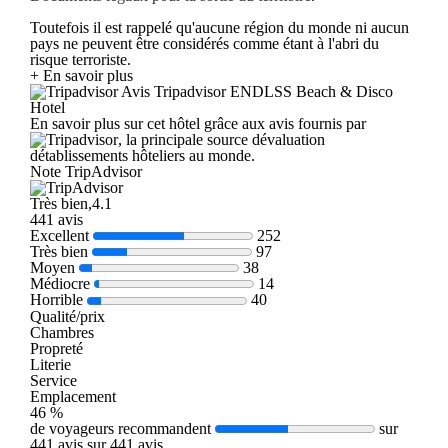
Toutefois il est rappelé qu'aucune région du monde ni aucun
pays ne peuvent être considérés comme étant à l'abri du
risque terroriste.
+ En savoir plus
Avis Tripadvisor ENDLSS Beach & Disco
Hotel
En savoir plus sur cet hôtel grâce aux avis fournis par
, la principale source dévaluation
détablissements hôteliers au monde.
Note TripAdvisor
Très bien,4.1
441 avis
Excellent
252
Très bien
97
Moyen
38
Médiocre
14
Horrible
40
Qualité/prix
Chambres
Propreté
Literie
Service
Emplacement
46 %
de voyageurs recommandent
sur
441 avis sur 441 avis