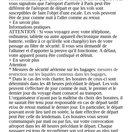
vous signalons que l'aéroport d'arrivée à Paris peut être
différent de l'aéroport de départ et que les vols sont
susceptibles de faire l'objet d'une escale. Les vols peuvent
être de jour comme nuit à l'aller comme au retour.
+ En savoir plus
Informations pratiques
ATTENTION : Si vous voyagez avec votre téléphone,
ordinateur, tablette ou autre appareil électronique munis de
batterie, veillez à ce qu'il/elle soit chargé(e) lors de votre
passage au filtre de sécurité. Il vous sera demandé de
l'allumer et d'apporter la preuve qu'il fonctionne. A défaut,
votre appareil pourra être confisqué et détruit.
+ En savoir plus
Attention
* Mesures de sécurité aérienne sur les bagages:
mesures de
restriction sur les liquides contenus dans les bagages
.
* Dans le cas des vols charter, les horaires de ceux-ci sont
déterminés dans les 48 heures précédant le départ. Les vols
peuvent s'effectuer de jour comme de nuit, le premier et le
dernier jour du voyage étant consacré au transport.
L'organisateur n'ayant pas la maîtrise du choix des horaires, il
ne saurait être tenu pour responsable en cas de départ tardif
et/ou de retour matinal le dernier jour. En particulier, le départ
pouvant avoir lieu tard en soirée, la date effective de départ
peut être celle du lendemain. Les horaires vous seront
communiqués par mail ou par fax, sur votre convocation
aéroport dans les 48 heures précédant le départ. Chaque
passager est tenu de reconfirmer son vol retour au plus tard