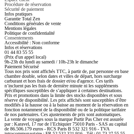
Procédure de réservation
Sécurité de paiement
Infos pratiques
Garantie Total Zen
Conditions générales de vente
Mentions légales
Politique de confidentialité
Consentements
Accessibilité : Non conforme
Infos et réservations
01 44 83 55 55
(Prix d'un appel local)
9h-23h du lundi au samedi / 10h-23h le dimanche
Paiement Sécurisé
Tous nos prix sont affichés TTC, à partir de, par personne en base
chambre double, selon dates et villes de départ, hors surcharge
carburant et hors frais de dossier et/ou d'agence. Ces tarifs
n’incluent pas les frais de dernière minute ni les suppléments
spécifiques susceptibles de s’appliquer à certaines destinations.
Prix et promotions dans la limite des stocks disponibles et sous
réserve de disponibilité. Les prix affichés sont susceptibles d’être
modifiés à la hausse ou à la baisse au moment de la réservation en
fonction notamment de la disponibilité ou de la politique tarifaire
de nos partenaires. Ces ajustements de prix sont automatiques.
La vente de voyages sous la marque Partir Pas Cher est assurée
par : Karavel, 17 rue de l’Echiquier 75010 Paris - SAS au capital
de 86.506.179 euros - RCS Paris B 532 321 916 - TVA
intracommunautaire : FR 52 532 321 916 - Tél : 01 73 27 55 55