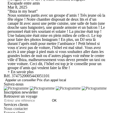
Escapade entre amis
Mar 8, 2025
"Ibiza in my heart"
Nous sommes partis avec un groupe d’amis ! Très jeune où la
fête règne ! Notre chambre disposait de deux lits et d’un
canapé lit avec aussi une petite cuisine, une salle de bain (une
douche sans baignoire), une grande armoire et un balcon ! Le
personnel était très souriant et solaire ! La piscine était top !
Une balançoire était mise en plein milieu de celle-ci. Le top
pour faire des photos Instagram ! En plus, un DJ sera là
durant l’après midi pour mettre l’ambiance ! Petit bémol si
vous n’avez pas de voiture, l’hôtel est mal situé. Vous avez
accès à une plage à pied mais si vous souhaitez aller dans les
grandes boites de nuit ou d’autres plages voir même le centre
ville d’Ibiza, malheureusement vous devez prendre un taxi ou
votre voiture. Ceci dit, l’hôtel est top je le conseille pour un
groupe d’amis qui veulent faire la fête !
+ En savoir plus
Réf. 3747520005443051101
Appeler un conseiller
Prix d'un appel local
Suivez-nous
Inscription newsletter
Retrouver un voyage
OK
Services clients
Nous contacter
Espace client