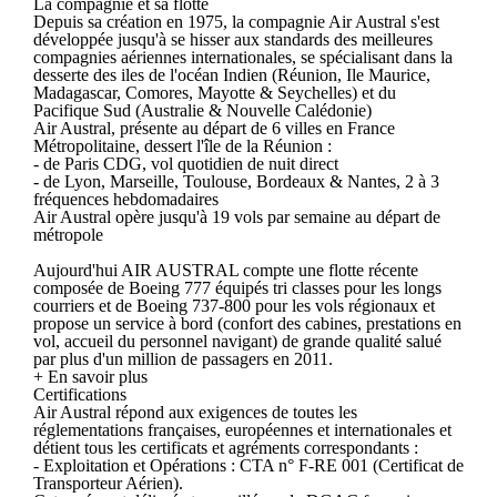
La compagnie et sa flotte
Depuis sa création en 1975, la compagnie Air Austral s'est
développée jusqu'à se hisser aux standards des meilleures
compagnies aériennes internationales, se spécialisant dans la
desserte des iles de l'océan Indien (Réunion, Ile Maurice,
Madagascar, Comores, Mayotte & Seychelles) et du
Pacifique Sud (Australie & Nouvelle Calédonie)
Air Austral, présente au départ de 6 villes en France
Métropolitaine, dessert l'île de la Réunion :
- de Paris CDG, vol quotidien de nuit direct
- de Lyon, Marseille, Toulouse, Bordeaux & Nantes, 2 à 3
fréquences hebdomadaires
Air Austral opère jusqu'à 19 vols par semaine au départ de
métropole
Aujourd'hui AIR AUSTRAL compte une flotte récente
composée de Boeing 777 équipés tri classes pour les longs
courriers et de Boeing 737-800 pour les vols régionaux et
propose un service à bord (confort des cabines, prestations en
vol, accueil du personnel navigant) de grande qualité salué
par plus d'un million de passagers en 2011.
+ En savoir plus
Certifications
Air Austral répond aux exigences de toutes les
réglementations françaises, européennes et internationales et
détient tous les certificats et agréments correspondants :
- Exploitation et Opérations : CTA n° F-RE 001 (Certificat de
Transporteur Aérien).