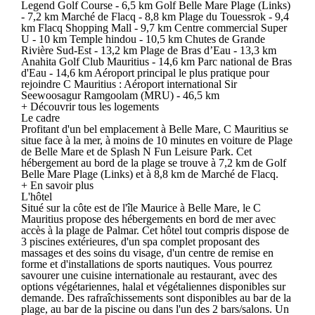
Legend Golf Course - 6,5 km Golf Belle Mare Plage (Links)
- 7,2 km Marché de Flacq - 8,8 km Plage du Touessrok - 9,4
km Flacq Shopping Mall - 9,7 km Centre commercial Super
U - 10 km Temple hindou - 10,5 km Chutes de Grande
Rivière Sud-Est - 13,2 km Plage de Bras d’Eau - 13,3 km
Anahita Golf Club Mauritius - 14,6 km Parc national de Bras
d'Eau - 14,6 km Aéroport principal le plus pratique pour
rejoindre C Mauritius : Aéroport international Sir
Seewoosagur Ramgoolam (MRU) - 46,5 km
+ Découvrir tous les logements
Le cadre
Profitant d'un bel emplacement à Belle Mare, C Mauritius se
situe face à la mer, à moins de 10 minutes en voiture de Plage
de Belle Mare et de Splash N Fun Leisure Park. Cet
hébergement au bord de la plage se trouve à 7,2 km de Golf
Belle Mare Plage (Links) et à 8,8 km de Marché de Flacq.
+ En savoir plus
L'hôtel
Situé sur la côte est de l'île Maurice à Belle Mare, le C
Mauritius propose des hébergements en bord de mer avec
accès à la plage de Palmar. Cet hôtel tout compris dispose de
3 piscines extérieures, d'un spa complet proposant des
massages et des soins du visage, d'un centre de remise en
forme et d'installations de sports nautiques. Vous pourrez
savourer une cuisine internationale au restaurant, avec des
options végétariennes, halal et végétaliennes disponibles sur
demande. Des rafraîchissements sont disponibles au bar de la
plage, au bar de la piscine ou dans l'un des 2 bars/salons. Un