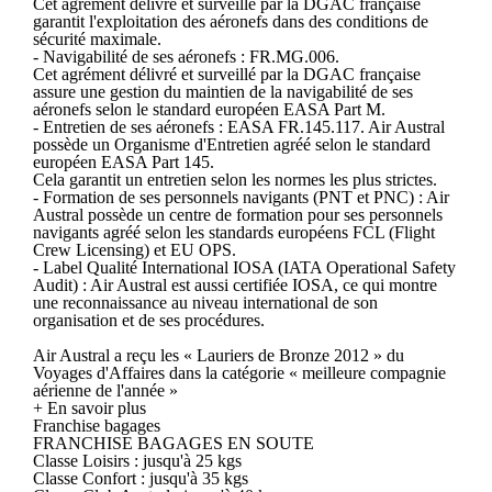
Cet agrément délivré et surveillé par la DGAC française
garantit l'exploitation des aéronefs dans des conditions de
sécurité maximale.
- Navigabilité de ses aéronefs : FR.MG.006.
Cet agrément délivré et surveillé par la DGAC française
assure une gestion du maintien de la navigabilité de ses
aéronefs selon le standard européen EASA Part M.
- Entretien de ses aéronefs : EASA FR.145.117. Air Austral
possède un Organisme d'Entretien agréé selon le standard
européen EASA Part 145.
Cela garantit un entretien selon les normes les plus strictes.
- Formation de ses personnels navigants (PNT et PNC) : Air
Austral possède un centre de formation pour ses personnels
navigants agréé selon les standards européens FCL (Flight
Crew Licensing) et EU OPS.
- Label Qualité International IOSA (IATA Operational Safety
Audit) : Air Austral est aussi certifiée IOSA, ce qui montre
une reconnaissance au niveau international de son
organisation et de ses procédures.
Air Austral a reçu les « Lauriers de Bronze 2012 » du
Voyages d'Affaires dans la catégorie « meilleure compagnie
aérienne de l'année »
+ En savoir plus
Franchise bagages
FRANCHISE BAGAGES EN SOUTE
Classe Loisirs : jusqu'à 25 kgs
Classe Confort : jusqu'à 35 kgs