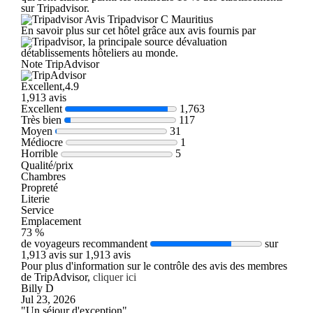
sur Tripadvisor.
Avis Tripadvisor C Mauritius
En savoir plus sur cet hôtel grâce aux avis fournis par
, la principale source dévaluation
détablissements hôteliers au monde.
Note TripAdvisor
Excellent,4.9
1,913 avis
Excellent
1,763
Très bien
117
Moyen
31
Médiocre
1
Horrible
5
Qualité/prix
Chambres
Propreté
Literie
Service
Emplacement
73 %
de voyageurs recommandent
sur
1,913 avis sur 1,913 avis
Pour plus d'information sur le contrôle des avis des membres
de TripAdvisor,
cliquer ici
Billy D
Jul 23, 2026
"Un séjour d'exception"