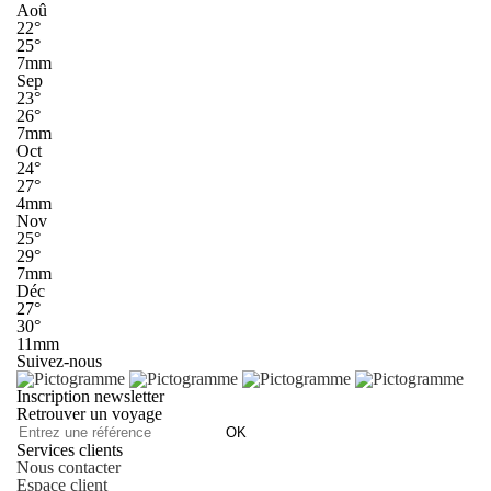
Aoû
22°
25°
7mm
Sep
23°
26°
7mm
Oct
24°
27°
4mm
Nov
25°
29°
7mm
Déc
27°
30°
11mm
Suivez-nous
Inscription newsletter
Retrouver un voyage
OK
Services clients
Nous contacter
Espace client