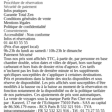
Procédure de réservation
Sécurité de paiement
Infos pratiques
Garantie Total Zen
Conditions générales de vente
Mentions légales
Politique de confidentialité
Consentements
Accessibilité : Non conforme
Infos et réservations
01 44 83 55 55
(Prix d'un appel local)
9h-23h du lundi au samedi / 10h-23h le dimanche
Paiement Sécurisé
Tous nos prix sont affichés TTC, à partir de, par personne en base
chambre double, selon dates et villes de départ, hors surcharge
carburant et hors frais de dossier et/ou d'agence. Ces tarifs
n’incluent pas les frais de dernière minute ni les suppléments
spécifiques susceptibles de s’appliquer à certaines destinations.
Prix et promotions dans la limite des stocks disponibles et sous
réserve de disponibilité. Les prix affichés sont susceptibles d’être
modifiés à la hausse ou à la baisse au moment de la réservation en
fonction notamment de la disponibilité ou de la politique tarifaire
de nos partenaires. Ces ajustements de prix sont automatiques.
La vente de voyages sous la marque Partir Pas Cher est assurée
par : Karavel, 17 rue de l’Echiquier 75010 Paris - SAS au capital
de 86.506.179 euros - RCS Paris B 532 321 916 - TVA
intracommunautaire : FR 52 532 321 916 - Tél : 01 73 27 55 55