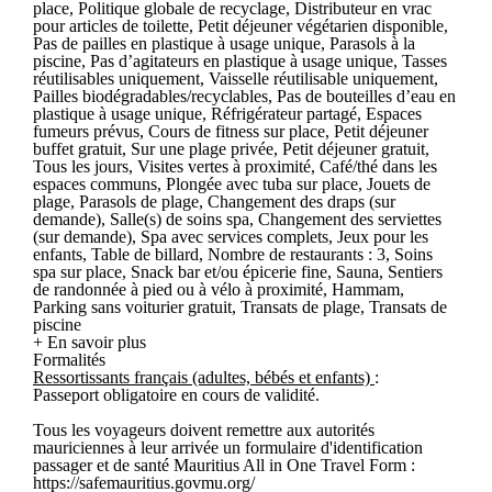
place, Politique globale de recyclage, Distributeur en vrac
pour articles de toilette, Petit déjeuner végétarien disponible,
Pas de pailles en plastique à usage unique, Parasols à la
piscine, Pas d’agitateurs en plastique à usage unique, Tasses
réutilisables uniquement, Vaisselle réutilisable uniquement,
Pailles biodégradables/recyclables, Pas de bouteilles d’eau en
plastique à usage unique, Réfrigérateur partagé, Espaces
fumeurs prévus, Cours de fitness sur place, Petit déjeuner
buffet gratuit, Sur une plage privée, Petit déjeuner gratuit,
Tous les jours, Visites vertes à proximité, Café/thé dans les
espaces communs, Plongée avec tuba sur place, Jouets de
plage, Parasols de plage, Changement des draps (sur
demande), Salle(s) de soins spa, Changement des serviettes
(sur demande), Spa avec services complets, Jeux pour les
enfants, Table de billard, Nombre de restaurants : 3, Soins
spa sur place, Snack bar et/ou épicerie fine, Sauna, Sentiers
de randonnée à pied ou à vélo à proximité, Hammam,
Parking sans voiturier gratuit, Transats de plage, Transats de
piscine
+ En savoir plus
Formalités
Ressortissants français (adultes, bébés et enfants)
:
Passeport obligatoire en cours de validité.
Tous les voyageurs doivent remettre aux autorités
mauriciennes à leur arrivée un formulaire d'identification
passager et de santé Mauritius All in One Travel Form :
https://safemauritius.govmu.org/