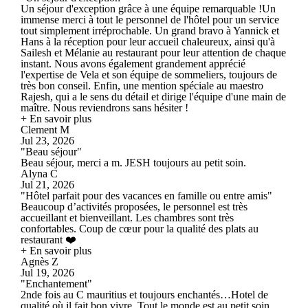
Un séjour d'exception grâce à une équipe remarquable ! ​Un
immense merci à tout le personnel de l'hôtel pour un service
tout simplement irréprochable. Un grand bravo à Yannick et
Hans à la réception pour leur accueil chaleureux, ainsi qu'à
Sailesh et Mélanie au restaurant pour leur attention de chaque
instant. Nous avons également grandement apprécié
l'expertise de Vela et son équipe de sommeliers, toujours de
très bon conseil. Enfin, une mention spéciale au maestro
Rajesh, qui a le sens du détail et dirige l'équipe d'une main de
maître. Nous reviendrons sans hésiter !
+ En savoir plus
Clement M
Jul 23, 2026
"Beau séjour"
Beau séjour, merci a m. JESH toujours au petit soin.
Alyna C
Jul 21, 2026
"Hôtel parfait pour des vacances en famille ou entre amis"
Beaucoup d’activités proposées, le personnel est très
accueillant et bienveillant. Les chambres sont très
confortables. Coup de cœur pour la qualité des plats au
restaurant ❤️
+ En savoir plus
Agnès Z
Jul 19, 2026
"Enchantement"
2nde fois au C mauritius et toujours enchantés…Hotel de
qualité où il fait bon vivre. Tout le monde est au petit soin…