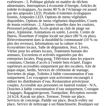
extérieures : 3, Politique globale en matière de déchets
alimentaires, Interrupteurs à économie d’énergie, Articles de
toilette écologiques, Au moins 80 % de l’éclairage est assuré
par des ampoules LED, Produits d’entretien écologiques
fournis, Ampoules LED, Options de menu végétalien
disponibles, Options de menu végétarien disponibles, Courts
de tennis extérieurs : 2, Alarmes visuelles dans les couloirs,
Personnel polyglotte, Accès gratuit au club de plage sur
place, Alpinisme, Animations en soirée, Laverie, Centre de
fitness, Nourriture d’origine locale sur place (80 % ou plus),
Réinvestissement dans la durabilité/la communauté (10 % ou
plus des revenus), Informations sur la culture et les
écosystèmes locaux, Salle de dégustation, Jeux, Livres,
Vitrine pour les artistes locaux, Traitement humain des
animaux, Excursions et activités organisées par des
entreprises locales, Ping-pong, Télévision dans les espaces
communs, Chemin d’accès à l’entrée bien éclairé, Étages
supérieurs accessibles uniquement par des escaliers, Aire de
pique-nique, Jardin, Services de cérémonie de mariage,
Serviettes de plage, Toilettes à faible consommation d’eau
uniquement, Les voyageurs sont activement encouragés à
utiliser les distributeurs d’eau, Restauration privée/pour
couples, Accessible aux personnes en fauteuil roulant - N/A,
Douches à faible consommation d’eau uniquement, Consigne
à bagages, Bagagiste/groom, Trampoline, Réception ouverte
24 h/24, Kayak sur place, Terrasse, Tennis sur place,
Services de concierge, Paddle sur place, Beach-volley sur
place, Service de nettoyage à sec/blanchisserie, Boutiques sur