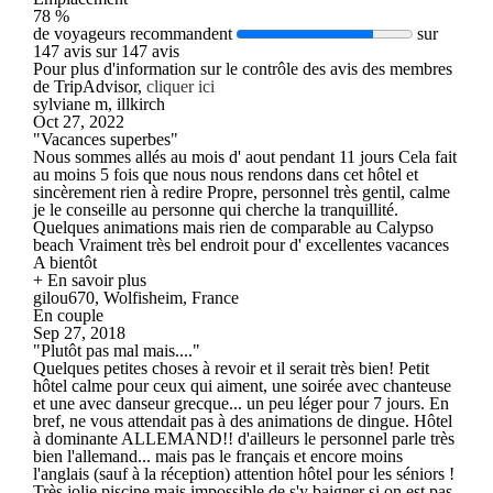
78 %
de voyageurs recommandent
sur
147 avis sur 147 avis
Pour plus d'information sur le contrôle des avis des membres
de TripAdvisor,
cliquer ici
sylviane m, illkirch
Oct 27, 2022
"Vacances superbes"
Nous sommes allés au mois d' aout pendant 11 jours Cela fait
au moins 5 fois que nous nous rendons dans cet hôtel et
sincèrement rien à redire Propre, personnel très gentil, calme
je le conseille au personne qui cherche la tranquillité.
Quelques animations mais rien de comparable au Calypso
beach Vraiment très bel endroit pour d' excellentes vacances
A bientôt
+ En savoir plus
gilou670, Wolfisheim, France
En couple
Sep 27, 2018
"Plutôt pas mal mais...."
Quelques petites choses à revoir et il serait très bien! Petit
hôtel calme pour ceux qui aiment, une soirée avec chanteuse
et une avec danseur grecque... un peu léger pour 7 jours. En
bref, ne vous attendait pas à des animations de dingue. Hôtel
à dominante ALLEMAND!! d'ailleurs le personnel parle très
bien l'allemand... mais pas le français et encore moins
l'anglais (sauf à la réception) attention hôtel pour les séniors !
Très jolie piscine mais impossible de s'y baigner si on est pas