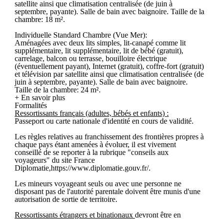
satellite ainsi que climatisation centralisée (de juin à
septembre, payante). Salle de bain avec baignoire. Taille de la
chambre: 18 m².
Individuelle Standard Chambre (Vue Mer):
Aménagées avec deux lits simples, lit-canapé comme lit
supplémentaire, lit supplémentaire, lit de bébé (gratuit),
carrelage, balcon ou terrasse, bouilloire électrique
(éventuellement payant), Internet (gratuit), coffre-fort (gratuit)
et télévision par satellite ainsi que climatisation centralisée (de
juin à septembre, payante). Salle de bain avec baignoire.
Taille de la chambre: 24 m².
+ En savoir plus
Formalités
Ressortissants français (adultes, bébés et enfants) :
Passeport ou carte nationale d'identité en cours de validité.
Les règles relatives au franchissement des frontières propres à
chaque pays étant amenées à évoluer, il est vivement
conseillé de se reporter à la rubrique "conseils aux
voyageurs" du site France
Diplomatie,https://www.diplomatie.gouv.fr/.
Les mineurs voyageant seuls ou avec une personne ne
disposant pas de l'autorité parentale doivent être munis d'une
autorisation de sortie de territoire.
Ressortissants étrangers et binationaux
devront être en