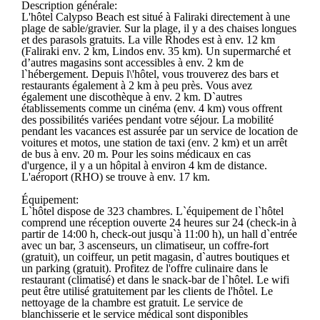
Description générale:
L'hôtel Calypso Beach est situé à Faliraki directement à une
plage de sable/gravier. Sur la plage, il y a des chaises longues
et des parasols gratuits. La ville Rhodes est à env. 12 km
(Faliraki env. 2 km, Lindos env. 35 km). Un supermarché et
d’autres magasins sont accessibles à env. 2 km de
l`hébergement. Depuis l\'hôtel, vous trouverez des bars et
restaurants également à 2 km à peu près. Vous avez
également une discothèque à env. 2 km. D`autres
établissements comme un cinéma (env. 4 km) vous offrent
des possibilités variées pendant votre séjour. La mobilité
pendant les vacances est assurée par un service de location de
voitures et motos, une station de taxi (env. 2 km) et un arrêt
de bus à env. 20 m. Pour les soins médicaux en cas
d'urgence, il y a un hôpital à environ 4 km de distance.
L'aéroport (RHO) se trouve à env. 17 km.
Équipement:
L`hôtel dispose de 323 chambres. L`équipement de l`hôtel
comprend une réception ouverte 24 heures sur 24 (check-in à
partir de 14:00 h, check-out jusqu`à 11:00 h), un hall d`entrée
avec un bar, 3 ascenseurs, un climatiseur, un coffre-fort
(gratuit), un coiffeur, un petit magasin, d`autres boutiques et
un parking (gratuit). Profitez de l'offre culinaire dans le
restaurant (climatisé) et dans le snack-bar de l`hôtel. Le wifi
peut être utilisé gratuitement par les clients de l'hôtel. Le
nettoyage de la chambre est gratuit. Le service de
blanchisserie et le service médical sont disponibles