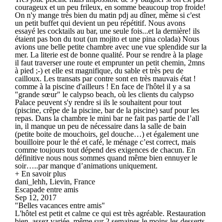
courageux et un peu frileux, en somme beaucoup trop froide!
On n'y mange très bien du matin pdj au dîner, même si c'est
un petit buffet qui devient un peu répétitif. Nous avons
essayé les cocktails au bar, une seule fois...et la dernière! ils
étaient pas bon du tout (un mojito et une pina colada) Nous
avions une belle petite chambre avec une vue splendide sur la
mer. La literie est de bonne qualité. Pour se rendre à la plage
il faut traverser une route et emprunter un petit chemin, 2mns
à pied ;-) et elle est magnifique, du sable et très peu de
cailloux. Les transats par contre sont en très mauvais état !
comme à la piscine d'ailleurs ! En face de l'hôtel il y a sa
"grande sœur" le calypso beach, où les clients du calypso
Palace peuvent s'y rendre si ils le souhaitent pour tout
(piscine, crêpe de la piscine, bar de la piscine) sauf pour les
repas. Dans la chambre le mini bar ne fait pas partie de l’all
in, il manque un peu de nécessaire dans la salle de bain
(petite boite de mouchoirs, gel douche…) et également une
bouilloire pour le thé et café, le ménage c’est correct, mais
comme toujours tout dépend des exigences de chacun. En
définitive nous nous sommes quand même bien ennuyer le
soir…..par manque d’animations uniquement.
+ En savoir plus
dani_lehh, Lievin, France
Escapade entre amis
Sep 12, 2017
"Belles vacances entre amis"
L'hôtel est petit et calme ce qui est très agréable. Restauration
bien, assez variée, même sur 2 semaines le moins les desserts