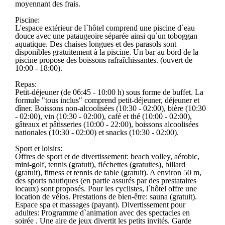
moyennant des frais.
Piscine:
L'espace extérieur de l`hôtel comprend une piscine d`eau
douce avec une pataugeoire séparée ainsi qu`un toboggan
aquatique. Des chaises longues et des parasols sont
disponibles gratuitement à la piscine. Un bar au bord de la
piscine propose des boissons rafraîchissantes. (ouvert de
10:00 - 18:00).
Repas:
Petit-déjeuner (de 06:45 - 10:00 h) sous forme de buffet. La
formule "tous inclus" comprend petit-déjeuner, déjeuner et
dîner. Boissons non-alcoolisées (10:30 - 02:00), bière (10:30
- 02:00), vin (10:30 - 02:00), café et thé (10:00 - 02:00),
gâteaux et pâtisseries (10:00 - 22:00), boissons alcoolisées
nationales (10:30 - 02:00) et snacks (10:30 - 02:00).
Sport et loisirs:
Offres de sport et de divertissement: beach volley, aérobic,
mini-golf, tennis (gratuit), fléchettes (gratuites), billard
(gratuit), fitness et tennis de table (gratuit). A environ 50 m,
des sports nautiques (en partie assurés par des prestataires
locaux) sont proposés. Pour les cyclistes, l`hôtel offre une
location de vélos. Prestations de bien-être: sauna (gratuit).
Espace spa et massages (payant). Divertissement pour
adultes: Programme d`animation avec des spectacles en
soirée . Une aire de jeux divertit les petits invités. Garde