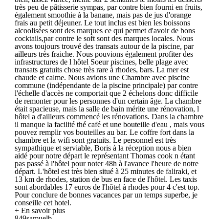
très peu de pâtisserie sympas, par contre bien fourni en fruits,
également smoothie à la banane, mais pas de jus d'orange
frais au petit déjeuner. Le tout inclus est bien les boissons
alcoolisées sont des marques ce qui permet d'avoir de bons
cocktails,par contre le soft sont des marques locales. Nous
avons toujours trouvé des transats autour de la piscine, par
ailleurs très fraiche. Nous pouvions également profiter des
infrastructures de l hôtel Soeur piscines, belle plage avec
transats gratuits chose très rare à rhodes, bars. La mer est
chaude et calme. Nous avions une Chambre avec piscine
commune (indépendante de la piscine principale) par contre
l'échelle d'accès ne comportait que 2 échelons donc difficile
de remonter pour les personnes d'un certain âge. La chambre
était spacieuse, mais la salle de bain mérite une rénovation, l
hôtel a d'ailleurs commencé les rénovations. Dans la chambre
il manque la facilité thé café et une bouteille d'eau , mais vous
pouvez remplir vos bouteilles au bar. Le coffre fort dans la
chambre et la wifi sont gratuits. Le personnel est très
sympathique et serviable, Boris à la réception nous a bien
aidé pour notre départ le représentant Thomas cook n étant
pas passé à l'hôtel pour noter 48h à l'avance l'heure de notre
départ. L'hôtel est très bien situé à 25 minutes de faliraki, et
13 km de rhodes, station de bus en face de l'hôtel. Les taxis
sont abordables 17 euros de l'hôtel à rhodes pour 4 c'est top.
Pour conclure de bonnes vacances par un temps superbe, je
conseille cet hotel.
+ En savoir plus
849samuelb