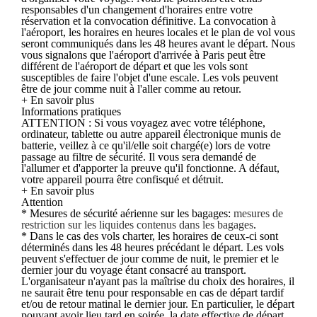
responsables d'un changement d'horaires entre votre
réservation et la convocation définitive. La convocation à
l'aéroport, les horaires en heures locales et le plan de vol vous
seront communiqués dans les 48 heures avant le départ. Nous
vous signalons que l'aéroport d'arrivée à Paris peut être
différent de l'aéroport de départ et que les vols sont
susceptibles de faire l'objet d'une escale. Les vols peuvent
être de jour comme nuit à l'aller comme au retour.
+ En savoir plus
Informations pratiques
ATTENTION : Si vous voyagez avec votre téléphone,
ordinateur, tablette ou autre appareil électronique munis de
batterie, veillez à ce qu'il/elle soit chargé(e) lors de votre
passage au filtre de sécurité. Il vous sera demandé de
l'allumer et d'apporter la preuve qu'il fonctionne. A défaut,
votre appareil pourra être confisqué et détruit.
+ En savoir plus
Attention
* Mesures de sécurité aérienne sur les bagages:
mesures de
restriction sur les liquides contenus dans les bagages
.
* Dans le cas des vols charter, les horaires de ceux-ci sont
déterminés dans les 48 heures précédant le départ. Les vols
peuvent s'effectuer de jour comme de nuit, le premier et le
dernier jour du voyage étant consacré au transport.
L'organisateur n'ayant pas la maîtrise du choix des horaires, il
ne saurait être tenu pour responsable en cas de départ tardif
et/ou de retour matinal le dernier jour. En particulier, le départ
pouvant avoir lieu tard en soirée, la date effective de départ