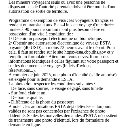
Les mineurs voyageant seuls ou avec une personne ne
disposant pas de l'autorité parentale doivent être munis d'une
autorisation de sortie de territoire.
Programme d'exemption de visa : les voyageurs français se
rendant ou transitant aux Etats-Unis en voyage d'une durée
limitée à 90 jours maximum n'ont plus besoin d'être en
possession d'un visa à condition de :
1/ Détenir un passeport électronique ou biométrique.
2/ Obtenir une autorisation électronique de voyage ESTA
payante (40 USD) au moins 72 heures avant le départ. Pour
cela, il faut se rendre sur le site https://esta.cbp.dhs.gov et y
remplir un formulaire. Attention : vous devez fournir des
informations identiques à celles figurant sur votre passeport et
sur les documents de voyages (billets d'avions,
réservations...).
A compter de juin 2025, une photo d'identité (selfie autorisé)
est exigée pour la demande d'ESTA.
La photo doit respecter les conditions suivantes :
- De face, sans sourire, le visage dégagé, sans lunette
- Sur fond clair et uni.
- De bonne qualité.
- Différente de la photo du passeport
A noter : les autorisations ESTA déjà délivrées et toujours
valides ne sont pas concernées par l'exigence de photo
d'identité. Seules les nouvelles demandes d'ESTA nécessitent
de transmettre une photo d'identité, lors du formulaire de
demande en ligne.