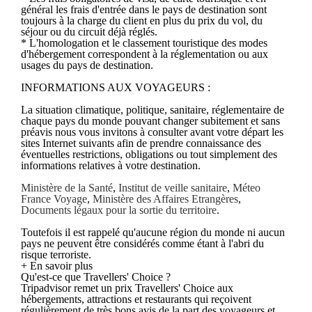
général les frais d'entrée dans le pays de destination sont
toujours à la charge du client en plus du prix du vol, du
séjour ou du circuit déjà réglés.
* L'homologation et le classement touristique des modes
d'hébergement correspondent à la réglementation ou aux
usages du pays de destination.
INFORMATIONS AUX VOYAGEURS :
La situation climatique, politique, sanitaire, réglementaire de
chaque pays du monde pouvant changer subitement et sans
préavis nous vous invitons à consulter avant votre départ les
sites Internet suivants afin de prendre connaissance des
éventuelles restrictions, obligations ou tout simplement des
informations relatives à votre destination.
Ministère de la Santé
,
Institut de veille sanitaire
,
Méteo
France Voyage
,
Ministère des Affaires Etrangères
,
Documents légaux pour la sortie du territoire
.
Toutefois il est rappelé qu'aucune région du monde ni aucun
pays ne peuvent être considérés comme étant à l'abri du
risque terroriste.
+ En savoir plus
Qu'est-ce que Travellers' Choice ?
Tripadvisor remet un prix Travellers' Choice aux
hébergements, attractions et restaurants qui reçoivent
régulièrement de très bons avis de la part des voyageurs et