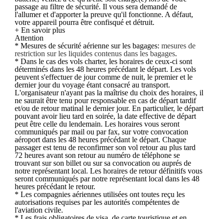
passage au filtre de sécurité. Il vous sera demandé de
l'allumer et d'apporter la preuve qu'il fonctionne. A défaut,
votre appareil pourra être confisqué et détruit.
+ En savoir plus
Attention
* Mesures de sécurité aérienne sur les bagages:
mesures de
restriction sur les liquides contenus dans les bagages
.
* Dans le cas des vols charter, les horaires de ceux-ci sont
déterminés dans les 48 heures précédant le départ. Les vols
peuvent s'effectuer de jour comme de nuit, le premier et le
dernier jour du voyage étant consacré au transport.
L'organisateur n'ayant pas la maîtrise du choix des horaires, il
ne saurait être tenu pour responsable en cas de départ tardif
et/ou de retour matinal le dernier jour. En particulier, le départ
pouvant avoir lieu tard en soirée, la date effective de départ
peut être celle du lendemain. Les horaires vous seront
communiqués par mail ou par fax, sur votre convocation
aéroport dans les 48 heures précédant le départ. Chaque
passager est tenu de reconfirmer son vol retour au plus tard
72 heures avant son retour au numéro de téléphone se
trouvant sur son billet ou sur sa convocation ou auprés de
notre représentant local. Les horaires de retour définitifs vous
seront communiqués par notre représentant local dans les 48
heures précédant le retour.
* Les compagnies aériennes utilisées ont toutes reçu les
autorisations requises par les autorités compétentes de
l'aviation civile.
* Les frais obligatoires de visa, de carte touristique et en