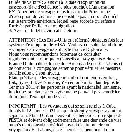
Durée de validité : 2 ans ou à la date d'expiration du
passeport (date d'échéance la plus proche). L'autorisation
ESTA permet de voyager dans le cadre du Programme
d'exemption de visa mais ne constitue pas un droit d'entrée
sur le territoire américain, lequel reste accordé ou refusé à
l'arrivée par l'officier d'immigration.
3/ Avoir un billet d'avion aller-retour.
ATTENTION : Les Etats-Unis ont réformé plusieurs fois leur
système d'exemption de VISA. Veuillez consulter la rubrique
« Conseils au voyageurs » du site France Diplomatie.
Nous vous recommandons fortement de consulter
régulièrement la rubrique « Conseils au voyageurs » du site
France Diplomatie et le site de l'Ambassade des États-Unis et
de contacter la compagnie aérienne pour vérifier les mesures
qu'elle adopte à son niveau.
Etant précisé que les voyageurs qui se sont rendus en Iran,
Irak, Syrie, Libye, Somalie, Yémen ou au Soudan depuis le
1er mars 2011 et les personnes ayant la nationalité iranienne,
irakienne, soudanaise ou syrienne ne peuvent pas bénéficier
du régime d'exemption de visa.
IMPORTANT : Les voyageurs qui se sont rendus à Cuba
depuis le 12 janvier 2021 ou qui désirent y voyager avant un
séjour aux Etats-Unis ne peuvent pas bénéficier du régime de
l'ESTA et doivent obligatoirement faire une demande de visa
auprès d'un consulat américain avant d'entreprendre un
voyage aux Etats-Unis, et ce, même s'ils bénéficient d'un