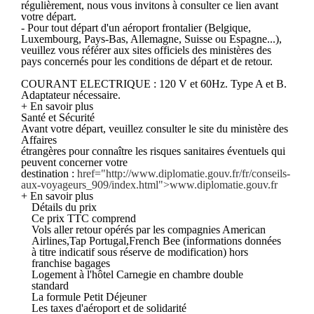
régulièrement, nous vous invitons à consulter ce lien avant
votre départ.
- Pour tout départ d'un aéroport frontalier (Belgique,
Luxembourg, Pays-Bas, Allemagne, Suisse ou Espagne...),
veuillez vous référer aux sites officiels des ministères des
pays concernés pour les conditions de départ et de retour.
COURANT ELECTRIQUE : 120 V et 60Hz. Type A et B.
Adaptateur nécessaire.
+ En savoir plus
Santé et Sécurité
Avant votre départ, veuillez consulter le site du ministère des
Affaires
étrangères pour connaître les risques sanitaires éventuels qui
peuvent concerner votre
destination :
href="http://www.diplomatie.gouv.fr/fr/conseils-
aux-voyageurs_909/index.html">www.diplomatie.gouv.fr
+ En savoir plus
Détails du prix
Ce prix TTC comprend
Vols aller retour opérés par les compagnies American
Airlines,Tap Portugal,French Bee (informations données
à titre indicatif sous réserve de modification) hors
franchise bagages
Logement à l'hôtel Carnegie en chambre double
standard
La formule Petit Déjeuner
Les taxes d'aéroport et de solidarité