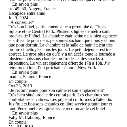
+ En savoir plus
stef49250, Angers, France
Escapade entre amis
Jul 9, 2024
"À conseiller"
Très bon hôtel, parfaitement situé à proximité de Times
Square et de Central Park. Plusieurs lignes de métro sont
proches de l’hôtel. La chambre était petite mais bien agencée
et suffisante pour deux personnes sachant que nous y étions
que pour dormir. La chambre et la salle de bain étaient très
propre et nettoyées tous les jours. Le petit déjeuner est très
correct. Le gros plus est qu’il y a un accès toute la journée à
plusieurs boissons chaudes ou froides et des snacks à
disposition. Le vin est également offert de 17h à 18h. J’y
retournerai lors d’un prochain séjour à New York.
+ En savoir plus
marc b, Saumur, France
En couple
Oct 23, 2019
"Je recommande pour son calme et son emplacement"
Très bien situé proche de central park. Les chambres sont
confortables et calmes. Les pdj sont conformes à l'attendu.
Jus fruit et boissons chaudes en libre service gratuit jour et
nuit. Personnel très agréable. Je recommande cet hotel
+ En savoir plus
Faby M, Cabourg, France
En couple
Mar 31, 2019