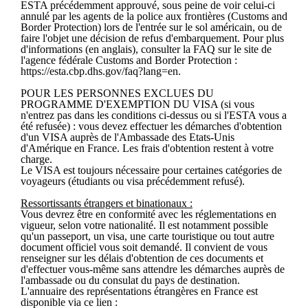
ESTA précédemment approuvé, sous peine de voir celui-ci
annulé par les agents de la police aux frontières (Customs and
Border Protection) lors de l'entrée sur le sol américain, ou de
faire l'objet une décision de refus d'embarquement. Pour plus
d'informations (en anglais), consulter la FAQ sur le site de
l'agence fédérale Customs and Border Protection :
https://esta.cbp.dhs.gov/faq?lang=en.
POUR LES PERSONNES EXCLUES DU
PROGRAMME D'EXEMPTION DU VISA (si vous
n'entrez pas dans les conditions ci-dessus ou si l'ESTA vous a
été refusée) : vous devez effectuer les démarches d'obtention
d'un VISA auprès de l'Ambassade des Etats-Unis
d'Amérique en France. Les frais d'obtention restent à votre
charge.
Le VISA est toujours nécessaire pour certaines catégories de
voyageurs (étudiants ou visa précédemment refusé).
Ressortissants étrangers et binationaux :
Vous devrez être en conformité avec les réglementations en
vigueur, selon votre nationalité. Il est notamment possible
qu'un passeport, un visa, une carte touristique ou tout autre
document officiel vous soit demandé. Il convient de vous
renseigner sur les délais d'obtention de ces documents et
d'effectuer vous-même sans attendre les démarches auprès de
l'ambassade ou du consulat du pays de destination.
L'annuaire des représentations étrangères en France est
disponible via ce lien :