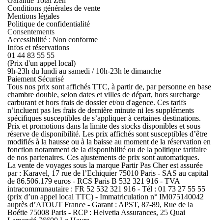
Garantie Total Zen
Conditions générales de vente
Mentions légales
Politique de confidentialité
Consentements
Accessibilité : Non conforme
Infos et réservations
01 44 83 55 55
(Prix d'un appel local)
9h-23h du lundi au samedi / 10h-23h le dimanche
Paiement Sécurisé
Tous nos prix sont affichés TTC, à partir de, par personne en base
chambre double, selon dates et villes de départ, hors surcharge
carburant et hors frais de dossier et/ou d'agence. Ces tarifs
n’incluent pas les frais de dernière minute ni les suppléments
spécifiques susceptibles de s’appliquer à certaines destinations.
Prix et promotions dans la limite des stocks disponibles et sous
réserve de disponibilité. Les prix affichés sont susceptibles d’être
modifiés à la hausse ou à la baisse au moment de la réservation en
fonction notamment de la disponibilité ou de la politique tarifaire
de nos partenaires. Ces ajustements de prix sont automatiques.
La vente de voyages sous la marque Partir Pas Cher est assurée
par : Karavel, 17 rue de l’Echiquier 75010 Paris - SAS au capital
de 86.506.179 euros - RCS Paris B 532 321 916 - TVA
intracommunautaire : FR 52 532 321 916 - Tél : 01 73 27 55 55
(prix d’un appel local TTC) - Immatriculation n° IM075140042
auprès d’ATOUT France - Garant : APST, 87-89, Rue de la
Boétie 75008 Paris - RCP : Helvetia Assurances, 25 Quai