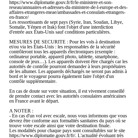
https://www.diplomatie.gouv.fr/fr/le-ministere-et-son-
reseau/annuaires-et-adresses-du-ministere-de-l-europe-et-des-
affaires-etrangeres-meae/ambassades-et-consulats-etrangers-
en-france/
Les ressortissants de sept pays (Syrie, Iran, Soudan, Libye,
Somalie, Yémen et Irak) font l'objet d'une interdiction
d'entrée aux États-Unis sauf conditions particulières.
MESURES DE SECURITE : Pour les vols à destination
et/ou via les États-Unis : les responsables de la sécurité
contrôleront tous les appareils électroniques (exemple :
ordinateur portable, appareil photo, tablette, smartphone,
console de jeux…). Les appareils doivent être chargés car les
autorités de contrôle pourront demander à leurs propriétaires
de les allumer. Les appareils déchargés ne seront pas admis à
bord et le voyageur pourra également faire l'objet d'un
contrôle supplémentaire.
En cas de doute sur votre situation, il est vivement conseillé
de prendre contact avec les autorités consulaires américaines
en France avant le départ.
A NOTER :
- En cas d'un vol avec escale, nous vous informons que vous
devrez être conforme aux formalités sanitaires du pays où se
trouve votre escale ainsi que votre destination finale.
Les modalités pour chaque pays sont consultables sur le site
https://www.diplomatie.gouv.fr/fr/. L'actualité évoluant très