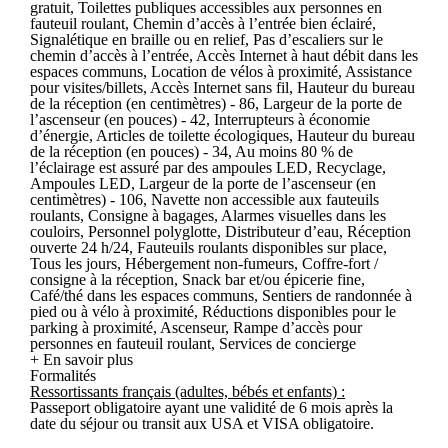
gratuit, Toilettes publiques accessibles aux personnes en
fauteuil roulant, Chemin d’accès à l’entrée bien éclairé,
Signalétique en braille ou en relief, Pas d’escaliers sur le
chemin d’accès à l’entrée, Accès Internet à haut débit dans les
espaces communs, Location de vélos à proximité, Assistance
pour visites/billets, Accès Internet sans fil, Hauteur du bureau
de la réception (en centimètres) - 86, Largeur de la porte de
l’ascenseur (en pouces) - 42, Interrupteurs à économie
d’énergie, Articles de toilette écologiques, Hauteur du bureau
de la réception (en pouces) - 34, Au moins 80 % de
l’éclairage est assuré par des ampoules LED, Recyclage,
Ampoules LED, Largeur de la porte de l’ascenseur (en
centimètres) - 106, Navette non accessible aux fauteuils
roulants, Consigne à bagages, Alarmes visuelles dans les
couloirs, Personnel polyglotte, Distributeur d’eau, Réception
ouverte 24 h/24, Fauteuils roulants disponibles sur place,
Tous les jours, Hébergement non-fumeurs, Coffre-fort /
consigne à la réception, Snack bar et/ou épicerie fine,
Café/thé dans les espaces communs, Sentiers de randonnée à
pied ou à vélo à proximité, Réductions disponibles pour le
parking à proximité, Ascenseur, Rampe d’accès pour
personnes en fauteuil roulant, Services de concierge
+ En savoir plus
Formalités
Ressortissants français (adultes, bébés et enfants) :
Passeport obligatoire ayant une validité de 6 mois après la
date du séjour ou transit aux USA et VISA obligatoire.