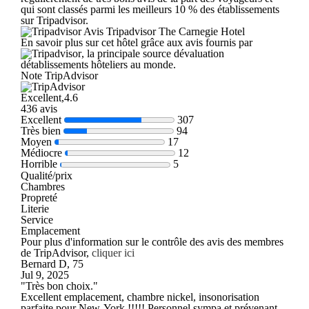
qui sont classés parmi les meilleurs 10 % des établissements
sur Tripadvisor.
Avis Tripadvisor The Carnegie Hotel
En savoir plus sur cet hôtel grâce aux avis fournis par
, la principale source dévaluation
détablissements hôteliers au monde.
Note TripAdvisor
Excellent,4.6
436 avis
Excellent
307
Très bien
94
Moyen
17
Médiocre
12
Horrible
5
Qualité/prix
Chambres
Propreté
Literie
Service
Emplacement
Pour plus d'information sur le contrôle des avis des membres
de TripAdvisor,
cliquer ici
Bernard D, 75
Jul 9, 2025
"Très bon choix."
Excellent emplacement, chambre nickel, insonorisation
parfaite pour New-York !!!!! Personnel sympa et prévenant.