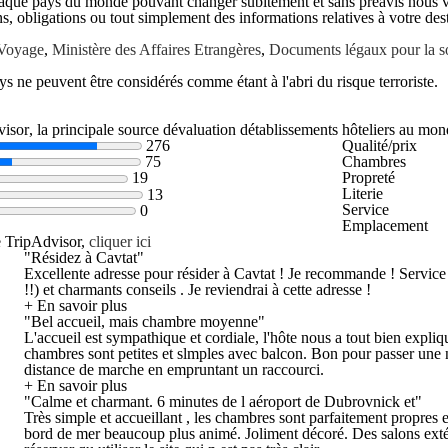
chaque pays du monde pouvant changer subitement et sans préavis nous vou
s, obligations ou tout simplement des informations relatives à votre dest
 Voyage
,
Ministère des Affaires Etrangères
,
Documents légaux pour la sor
s ne peuvent être considérés comme étant à l'abri du risque terroriste.
, la principale source dévaluation détablissements hôteliers au mon
276
Qualité/prix
Chambres
75
Propreté
19
Literie
13
Service
0
Emplacement
e TripAdvisor,
cliquer ici
"Résidez à Cavtat"
Excellente adresse pour résider à Cavtat ! Je recommande ! Service hô
!!) et charmants conseils . Je reviendrai à cette adresse !
+ En savoir plus
"Bel accueil, mais chambre moyenne"
L'accueil est sympathique et cordiale, l'hôte nous a tout bien expliqué:
chambres sont petites et slmples avec balcon. Bon pour passer une n
distance de marche en empruntant un raccourci.
+ En savoir plus
"Calme et charmant. 6 minutes de l aéroport de Dubrovnick et"
Très simple et accueillant , les chambres sont parfaitement propres 
bord de mer beaucoup plus animé. Joliment décoré. Des salons extér