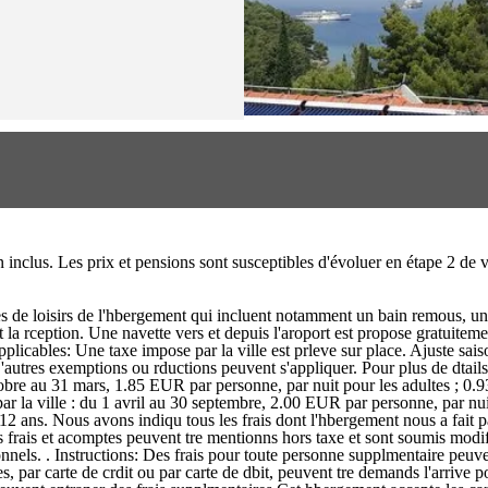
on inclus. Les prix et pensions sont susceptibles d'évoluer en étape 2 d
s de loisirs de l'hbergement qui incluent notamment un bain remous, un 
 la rception. Une navette vers et depuis l'aroport est propose gratuitem
licables: Une taxe impose par la ville est prleve sur place. Ajuste saiso
'autres exemptions ou rductions peuvent s'appliquer. Pour plus de dtail
ctobre au 31 mars, 1.85 EUR par personne, par nuit pour les adultes ; 0.9
ar la ville : du 1 avril au 30 septembre, 2.00 EUR par personne, par nui
 ans. Nous avons indiqu tous les frais dont l'hbergement nous a fait part.
 frais et acomptes peuvent tre mentionns hors taxe et sont soumis modific
nnels. . Instructions: Des frais pour toute personne supplmentaire peuve
ces, par carte de crdit ou par carte de dbit, peuvent tre demands l'arrive