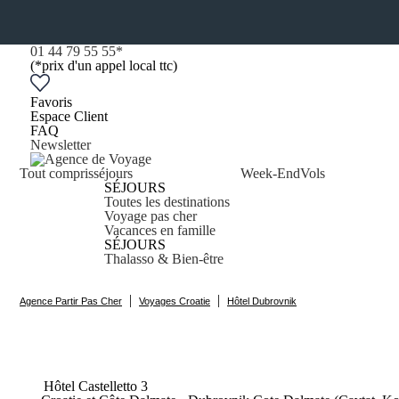
01 44 79 55 55
*
(*prix d'un appel local ttc)
Favoris
Espace Client
FAQ
Newsletter
Tout compris
séjours
Week-End
Vols
SÉJOURS
Toutes les destinations
Voyage pas cher
Vacances en famille
SÉJOURS
Thalasso & Bien-être
|
|
Agence Partir Pas Cher
Voyages Croatie
Hôtel Dubrovnik
Hôtel
Castelletto
3