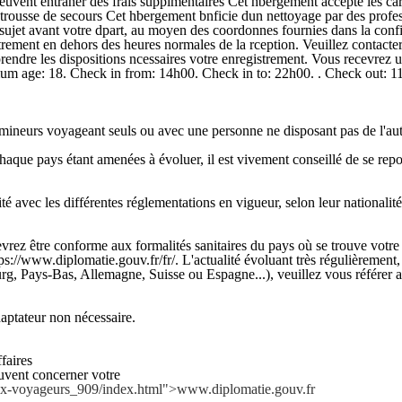
t peuvent entraner des frais supplmentaires Cet hbergement accepte les c
e trousse de secours Cet hbergement bnficie dun nettoyage par des profe
sujet avant votre dpart, au moyen des coordonnes fournies dans la confir
ement en dehors des heures normales de la rception. Veuillez contacter 
rendre les dispositions ncessaires votre enregistrement. Vous recevrez u
nimum age: 18. Check in from: 14h00. Check in to: 22h00. . Check out: 1
s mineurs voyageant seuls ou avec une personne ne disposant pas de l'auto
chaque pays étant amenées à évoluer, il est vivement conseillé de se rep
é avec les différentes réglementations en vigueur, selon leur nationalité
ez être conforme aux formalités sanitaires du pays où se trouve votre e
ps://www.diplomatie.gouv.fr/fr/. L'actualité évoluant très régulièrement,
rg, Pays-Bas, Allemagne, Suisse ou Espagne...), veuillez vous référer au
ateur non nécessaire.
faires
euvent concerner votre
-aux-voyageurs_909/index.html">www.diplomatie.gouv.fr