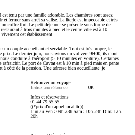
el est tenu par une famille adorable. Les chambres sont assez
t fermer sans arrêt sa valise. La literie est impeccable et très
d'un coffre fort. Le petit déjeuner se présente sous forme de
restaurant à trois minutes à pied et le centre ville est à 10
e vivement cet établissement
un couple accueillant et serviable. Tout est très propre, le
 le prix. Le dernier jour, nous avions un vol vers 9H00, ils n'ont
t nous conduire à l'aéroport (5-10 minutes en voiture). Certaines
e rafraichir. Le port de Cavtat est à 10 min à pied mais en pente
nt à côté de la pension. Une adresse bien accueillante, je
Retrouver un voyage
OK
Infos et réservations
01 44 79 55 55
((*prix d'un appel local ttc))
Lun au Ven : 09h-23h Sam : 10h-23h Dim: 12h-
20h