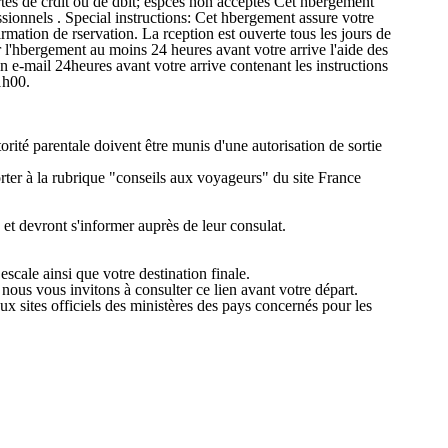
artes de crdit ou de dbit; espces non acceptes Cet hbergement
ssionnels . Special instructions: Cet hbergement assure votre
mation de rservation. La rception est ouverte tous les jours de
l'hbergement au moins 24 heures avant votre arrive l'aide des
n e-mail 24heures avant votre arrive contenant les instructions
1h00.
rité parentale doivent être munis d'une autorisation de sortie
orter à la rubrique "conseils aux voyageurs" du site France
 et devront s'informer auprès de leur consulat.
scale ainsi que votre destination finale.
 nous vous invitons à consulter ce lien avant votre départ.
x sites officiels des ministères des pays concernés pour les