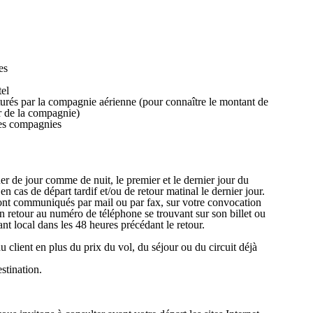
es
tel
turés par la compagnie aérienne (pour connaître le montant de
er de la compagnie)
nes compagnies
uer de jour comme de nuit, le premier et le dernier jour du
n cas de départ tardif et/ou de retour matinal le dernier jour.
seront communiqués par mail ou par fax, sur votre convocation
n retour au numéro de téléphone se trouvant sur son billet ou
nt local dans les 48 heures précédant le retour.
du client en plus du prix du vol, du séjour ou du circuit déjà
stination.