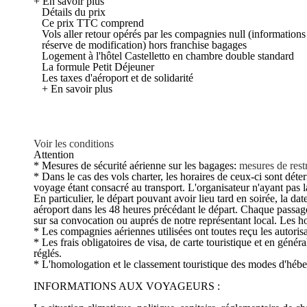
+ En savoir plus
Détails du prix
Ce prix TTC comprend
Vols aller retour opérés par les compagnies null (informations 
réserve de modification) hors franchise bagages
Logement à l'hôtel Castelletto en chambre double standard
La formule Petit Déjeuner
Les taxes d'aéroport et de solidarité
+ En savoir plus
Voir les conditions
Attention
* Mesures de sécurité aérienne sur les bagages:
mesures de restr
* Dans le cas des vols charter, les horaires de ceux-ci sont déte
voyage étant consacré au transport. L'organisateur n'ayant pas la 
En particulier, le départ pouvant avoir lieu tard en soirée, la 
aéroport dans les 48 heures précédant le départ. Chaque passage
sur sa convocation ou auprés de notre représentant local. Les ho
* Les compagnies aériennes utilisées ont toutes reçu les autorisa
* Les frais obligatoires de visa, de carte touristique et en génér
réglés.
* L'homologation et le classement touristique des modes d'hébe
INFORMATIONS AUX VOYAGEURS :