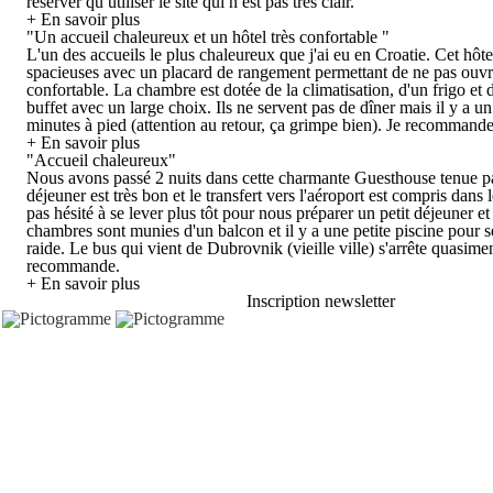
réserver qu utiliser le site qui n est pas très clair.
+ En savoir plus
"Un accueil chaleureux et un hôtel très confortable "
L'un des accueils le plus chaleureux que j'ai eu en Croatie. Cet hôt
spacieuses avec un placard de rangement permettant de ne pas ouvrir e
confortable. La chambre est dotée de la climatisation, d'un frigo et 
buffet avec un large choix. Ils ne servent pas de dîner mais il y a un 
minutes à pied (attention au retour, ça grimpe bien). Je recommand
+ En savoir plus
"Accueil chaleureux"
Nous avons passé 2 nuits dans cette charmante Guesthouse tenue par 
déjeuner est très bon et le transfert vers l'aéroport est compris dans
pas hésité à se lever plus tôt pour nous préparer un petit déjeuner e
chambres sont munies d'un balcon et il y a une petite piscine pour s
raide. Le bus qui vient de Dubrovnik (vieille ville) s'arrête quasime
recommande.
+ En savoir plus
Inscription newsletter