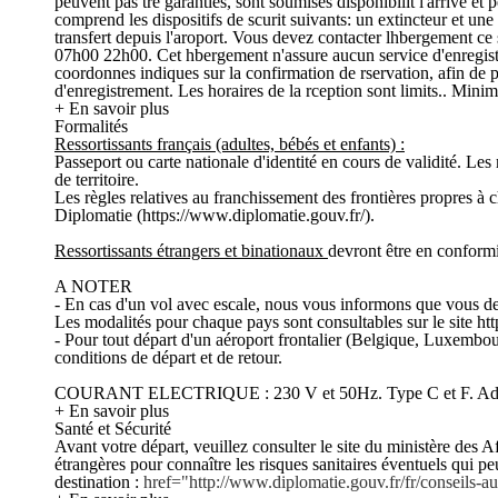
peuvent pas tre garanties, sont soumises disponibilit l'arrive e
comprend les dispositifs de scurit suivants: un extincteur et un
transfert depuis l'aroport. Vous devez contacter lhbergement ce 
07h00 22h00. Cet hbergement n'assure aucun service d'enregistr
coordonnes indiques sur la confirmation de rservation, afin de p
d'enregistrement. Les horaires de la rception sont limits.. Mi
+ En savoir plus
Formalités
Ressortissants français (adultes, bébés et enfants) :
Passeport ou carte nationale d'identité en cours de validité. Le
de territoire.
Les règles relatives au franchissement des frontières propres à 
Diplomatie (https://www.diplomatie.gouv.fr/).
Ressortissants étrangers et binationaux
devront être en conformit
A NOTER
- En cas d'un vol avec escale, nous vous informons que vous devr
Les modalités pour chaque pays sont consultables sur le site htt
- Pour tout départ d'un aéroport frontalier (Belgique, Luxembou
conditions de départ et de retour.
COURANT ELECTRIQUE : 230 V et 50Hz. Type C et F. Adapt
+ En savoir plus
Santé et Sécurité
Avant votre départ, veuillez consulter le site du ministère des Af
étrangères pour connaître les risques sanitaires éventuels qui p
destination :
href="http://www.diplomatie.gouv.fr/fr/conseils