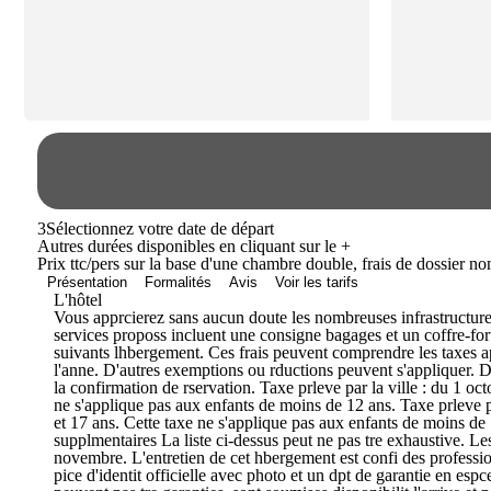
3
Sélectionnez votre date de départ
Autres durées disponibles en cliquant sur le
+
Prix ttc/pers sur la base d'une chambre double, frais de dossier n
Présentation
Formalités
Avis
Voir les tarifs
L'hôtel
Vous apprcierez sans aucun doute les nombreuses infrastructure
services proposs incluent une consigne bagages et un coffre-fort
suivants lhbergement. Ces frais peuvent comprendre les taxes app
l'anne. D'autres exemptions ou rductions peuvent s'appliquer. D
la confirmation de rservation. Taxe prleve par la ville : du 1 o
ne s'applique pas aux enfants de moins de 12 ans. Taxe prleve p
et 17 ans. Cette taxe ne s'applique pas aux enfants de moins de 12
supplmentaires La liste ci-dessus peut ne pas tre exhaustive. Les
novembre. L'entretien de cet hbergement est confi des professio
pice d'identit officielle avec photo et un dpt de garantie en esp