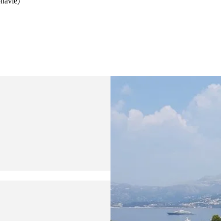
navle)