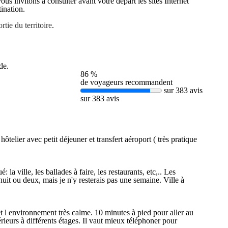
s invitons à consulter avant votre départ les sites Internet
ination.
tie du territoire
.
de.
86 %
de voyageurs recommandent
sur 383 avis
sur 383 avis
telier avec petit déjeuner et transfert aéroport ( très pratique
 la ville, les ballades à faire, les restaurants, etc,.. Les
uit ou deux, mais je n'y resterais pas une semaine. Ville à
et l environnement très calme. 10 minutes à pied pour aller au
ieurs à différents étages. Il vaut mieux téléphoner pour