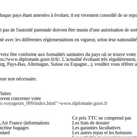
chaque pays étant amenées à évoluer, il est vivement conseillé de se rep
s de l'autorité parentale doivent être munis d'une autorisation de sortie
é avec les différentes réglementations en vigueur, selon leur nationalité
ez être conforme aux formalités sanitaires du pays où se trouve votre e
ps://www.diplomatie.gouv.fr/fr/. L'actualité évoluant très régulièrement,
rg, Pays-Bas, Allemagne, Suisse ou Espagne...), veuillez vous référer au
r non nécessaire.
faires
euvent concerner votre
-aux-voyageurs_909/index.html">www.diplomatie.gouv.fr
Ce prix TTC ne comprend pas
a,Air France (informations
Les frais de dossier
ranchise bagages
Les garanties facultatives
ndard
Les autres repas et les boissons