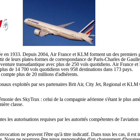
ndée en 1933. Depuis 2004, Air France et KLM forment un des premiers 
rtir de leurs plates-formes de correspondance de Paris-Charles de Gaull
venture transatlantique avec plus de 250 vols quotidiens. Air France 
plus de 14 700 vols quotidiens vers 958 destinations dans 173 pays.
 compte plus de 20 millions d'adhérents.
aux exploités par ses partenaires Brit Air, City Jet, Regional et KLM Ci
monie des SkyTrax : celui de la compagnie aérienne s'étant le plus amé
mière classe.
tes les autorisations requises par les autorités compétentes de l'aviatio
cation ne peuvent l'être qu'à titre indicatif. Dans tous les cas, il est 
ge. Nous ne pourrons être tenus responsables d'un changement d'horaires 