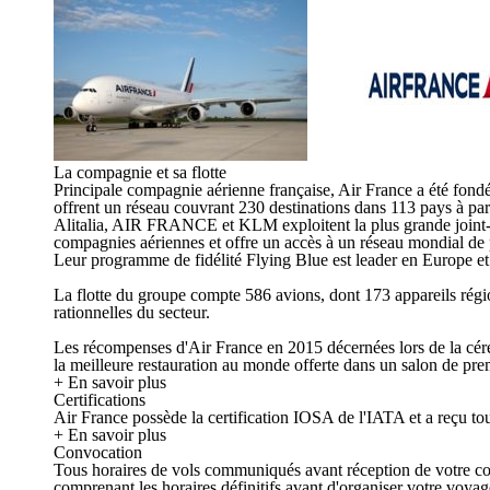
La compagnie et sa flotte
Principale compagnie aérienne française, Air France a été fo
offrent un réseau couvrant 230 destinations dans 113 pays à pa
Alitalia, AIR FRANCE et KLM exploitent la plus grande joint-
compagnies aériennes et offre un accès à un réseau mondial de 
Leur programme de fidélité Flying Blue est leader en Europe et
La flotte du groupe compte 586 avions, dont 173 appareils région
rationnelles du secteur.
Les récompenses d'Air France en 2015 décernées lors de la céré
la meilleure restauration au monde offerte dans un salon de pre
+ En savoir plus
Certifications
Air France possède la certification IOSA de l'IATA et a reçu tou
+ En savoir plus
Convocation
Tous horaires de vols communiqués avant réception de votre convo
comprenant les horaires définitifs avant d'organiser votre voya