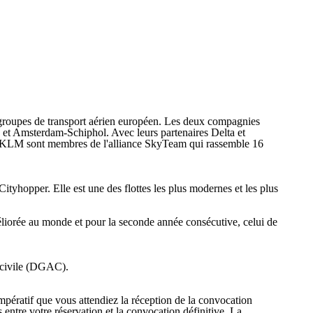
groupes de transport aérien européen. Les deux compagnies
e et Amsterdam-Schiphol. Avec leurs partenaires Delta et
et KLM sont membres de l'alliance SkyTeam qui rassemble 16
tyhopper. Elle est une des flottes les plus modernes et les plus
liorée au monde et pour la seconde année consécutive, celui de
n civile (DGAC).
impératif que vous attendiez la réception de la convocation
entre votre réservation et la convocation définitive. La