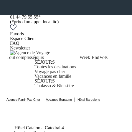
01 44 79 55 55
*
(*prix d'un appel local ttc)
Favoris
Espace Client
FAQ
Newsletter
Tout compris
séjours
Week-End
Vols
SÉJOURS
Toutes les destinations
Voyage pas cher
Vacances en famille
SÉJOURS
Thalasso & Bien-être
|
|
Agence Partir Pas Cher
Voyages Espagne
Hôtel Barcelone
Hôtel Catalonia
Catedral
4