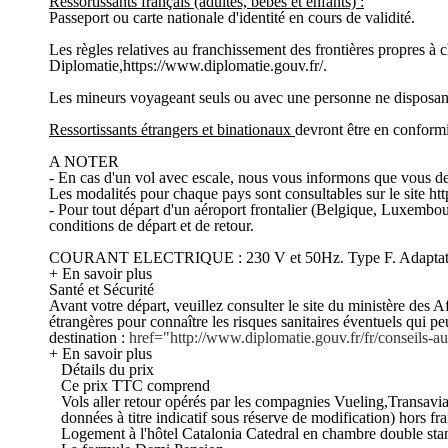
Ressortissants français (adultes, bébés et enfants) :
Passeport ou carte nationale d'identité en cours de validité.
Les règles relatives au franchissement des frontières propres à 
Diplomatie,https://www.diplomatie.gouv.fr/.
Les mineurs voyageant seuls ou avec une personne ne disposant pa
Ressortissants étrangers et binationaux
devront être en conformit
A NOTER
- En cas d'un vol avec escale, nous vous informons que vous devr
Les modalités pour chaque pays sont consultables sur le site htt
- Pour tout départ d'un aéroport frontalier (Belgique, Luxembou
conditions de départ et de retour.
COURANT ELECTRIQUE : 230 V et 50Hz. Type F. Adaptateu
+ En savoir plus
Santé et Sécurité
Avant votre départ, veuillez consulter le site du ministère des Af
étrangères pour connaître les risques sanitaires éventuels qui p
destination :
href="http://www.diplomatie.gouv.fr/fr/conseils
+ En savoir plus
Détails du prix
Ce prix TTC comprend
Vols aller retour opérés par les compagnies Vueling,Transavi
données à titre indicatif sous réserve de modification) hors f
Logement à l'hôtel Catalonia Catedral en chambre double sta