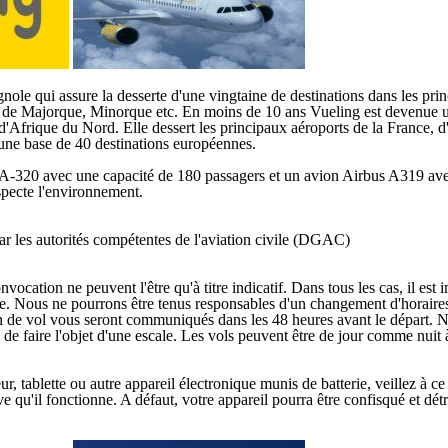
ole qui assure la desserte d'une vingtaine de destinations dans les prin
lma de Majorque, Minorque etc. En moins de 10 ans Vueling est devenue
d'Afrique du Nord. Elle dessert les principaux aéroports de la France, d'
 une base de 40 destinations européennes.
A-320 avec une capacité de 180 passagers et un avion Airbus A319 avec
specte l'environnement.
ar les autorités compétentes de l'aviation civile (DGAC)
cation ne peuvent l'être qu'à titre indicatif. Dans tous les cas, il est 
ge. Nous ne pourrons être tenus responsables d'un changement d'horaires 
lan de vol vous seront communiqués dans les 48 heures avant le départ. N
s de faire l'objet d'une escale. Les vols peuvent être de jour comme nuit 
blette ou autre appareil électronique munis de batterie, veillez à ce qu'
e qu'il fonctionne. A défaut, votre appareil pourra être confisqué et détr