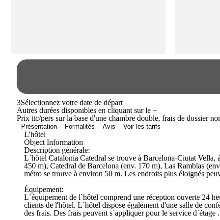
3
Sélectionnez votre date de départ
Autres durées disponibles en cliquant sur le
+
Prix ttc/pers sur la base d'une chambre double, frais de dossier n
Présentation
Formalités
Avis
Voir les tarifs
L'hôtel
Object Information
Description générale:
L`hôtel Catalonia Catedral se trouve à Barcelona-Ciutat Vella, à 
450 m), Catedral de Barcelona (env. 170 m), Las Ramblas (env. 
métro se trouve à environ 50 m. Les endroits plus éloignés peuve
Équipement:
L`équipement de l`hôtel comprend une réception ouverte 24 heures
clients de l'hôtel. L´hôtel dispose également d'une salle de con
des frais. Des frais peuvent s`appliquer pour le service d`étage .