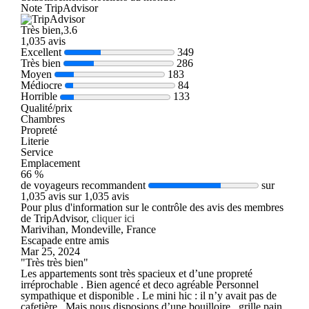
Note TripAdvisor
Très bien,3.6
1,035 avis
Excellent
349
Très bien
286
Moyen
183
Médiocre
84
Horrible
133
Qualité/prix
Chambres
Propreté
Literie
Service
Emplacement
66 %
de voyageurs recommandent
sur
1,035 avis sur 1,035 avis
Pour plus d'information sur le contrôle des avis des membres
de TripAdvisor,
cliquer ici
Marivihan, Mondeville, France
Escapade entre amis
Mar 25, 2024
"Très très bien"
Les appartements sont très spacieux et d’une propreté
irréprochable . Bien agencé et deco agréable Personnel
sympathique et disponible . Le mini hic : il n’y avait pas de
cafetière . Mais nous disposions d’une bouilloire , grille pain ,