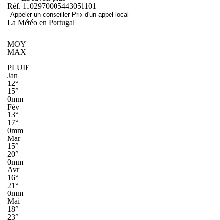
Réf. 1102970005443051101
Appeler un conseiller
Prix d'un appel local
La Météo en Portugal
MOY
MAX
PLUIE
Jan
12°
15°
0mm
Fév
13°
17°
0mm
Mar
15°
20°
0mm
Avr
16°
21°
0mm
Mai
18°
23°