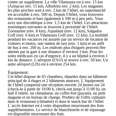
contre un supplément. La ville Vilamoura est à env. 15 km
(Armacao env. 15 km, Albufeira env. 2 km). Les magasins
les plus proches sont à env. 2 km de l`hôtel, un supermarché
est accessible à env. 500 m. Depuis l\'hôtel, vous trouverez
des restaurants et bars également à 500 m à peu près. Vous
avez une discothèque à env. 1,5 km de l`hôtel. Les attractions
touristiques suivantes se trouvent à proximité de l`hôtel:
Zoomarine (env. 8 km), Aqualand (env. 12 km), Salgados
Golf (env. 6 km) et Vilamoura Golf (env. 12 km). La mobilité
pendant les vacances est assurée par un service de location de
voitures et motos, une station de taxi (env. 1 km) et un arrêt
de bus à env. 200 m. Les endroits plus éloignés peuvent être
atteints par la gare à une distance d`environ 3 km. Pour les
soins médicaux en cas d'urgence, il y a un hôpital à environ 1
km de distance. L'aéroport (FAO) se trouve à env. 50 km. Un
autre aéroport (LIS) est à environ 254 km.
Équipement:
Cet hôtel dispose de 65 chambres, réparties dans un bâtiment
principal de 4 étages et 2 bâtiments annexes. L`équipement
de l`hôtel comprend une réception ouverte 24 heures sur 24
(check-in à partir de 16:00 h, check-out jusqu`à 11:00 h), un
hall d`entrée, un climatiseur, un coffre-fort (payant), un petit
magasin et un bureau de change. Profitez de l'offre culinaire
dans le restaurant (climatisé) et dans le snack-bar de l`hôtel.
L`accès Internet est à votre disposition moyennant des frais
supplémentaires. Le service de blanchisserie et de repassage
est disponible moyennant des frais.