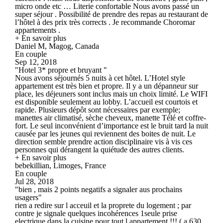
micro onde etc … Literie confortable Nous avons passé un
super séjour . Possibilité de prendre des repas au restaurant de
l’hôtel à des prix très corrects . Je recommande Choromar
appartements .
+ En savoir plus
Daniel M, Magog, Canada
En couple
Sep 12, 2018
"Hotel 3* propre et bruyant "
Nous avons séjournés 5 nuits à cet hôtel. L’Hotel style
appartement est très bien et propre. Il y a un dépanneur sur
place, les déjeuners sont inclus mais un choix limité. Le WIFI
est disponible seulement au lobby. L’accueil est courtois et
rapide. Plusieurs dépôt sont nécessaires par exemple;
manettes air climatisé, sèche cheveux, manette Télé et coffre-
fort. Le seul inconvénient d’importance est le bruit tard la nuit
causée par les jeunes qui reviennent des boites de nuit. Le
direction semble prendre action disciplinaire vis à vis ces
personnes qui dérangent la quiétude des autres clients.
+ En savoir plus
bebekillian, Limoges, France
En couple
Jul 28, 2018
"bien , mais 2 points negatifs a signaler aus prochains
usagers"
rien a redire sur l acceuil et la proprete du logement ; par
contre je signale quelques incohérences 1seule prise
electrique dans la cuisine pour tout l appartement !!! ( a 630