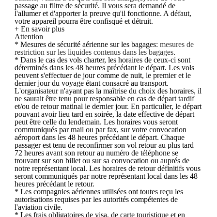
passage au filtre de sécurité. Il vous sera demandé de
l'allumer et d'apporter la preuve qu'il fonctionne. A défaut,
votre appareil pourra être confisqué et détruit.
+ En savoir plus
Attention
* Mesures de sécurité aérienne sur les bagages:
mesures de
restriction sur les liquides contenus dans les bagages
.
* Dans le cas des vols charter, les horaires de ceux-ci sont
déterminés dans les 48 heures précédant le départ. Les vols
peuvent s'effectuer de jour comme de nuit, le premier et le
dernier jour du voyage étant consacré au transport.
L'organisateur n'ayant pas la maîtrise du choix des horaires, il
ne saurait être tenu pour responsable en cas de départ tardif
et/ou de retour matinal le dernier jour. En particulier, le départ
pouvant avoir lieu tard en soirée, la date effective de départ
peut être celle du lendemain. Les horaires vous seront
communiqués par mail ou par fax, sur votre convocation
aéroport dans les 48 heures précédant le départ. Chaque
passager est tenu de reconfirmer son vol retour au plus tard
72 heures avant son retour au numéro de téléphone se
trouvant sur son billet ou sur sa convocation ou auprés de
notre représentant local. Les horaires de retour définitifs vous
seront communiqués par notre représentant local dans les 48
heures précédant le retour.
* Les compagnies aériennes utilisées ont toutes reçu les
autorisations requises par les autorités compétentes de
l'aviation civile.
* Les frais obligatoires de visa, de carte touristique et en