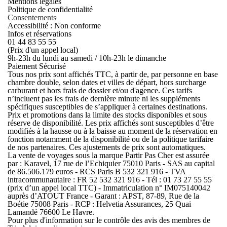
Mentions légales
Politique de confidentialité
Consentements
Accessibilité : Non conforme
Infos et réservations
01 44 83 55 55
(Prix d'un appel local)
9h-23h du lundi au samedi / 10h-23h le dimanche
Paiement Sécurisé
Tous nos prix sont affichés TTC, à partir de, par personne en base
chambre double, selon dates et villes de départ, hors surcharge
carburant et hors frais de dossier et/ou d'agence. Ces tarifs
n’incluent pas les frais de dernière minute ni les suppléments
spécifiques susceptibles de s’appliquer à certaines destinations.
Prix et promotions dans la limite des stocks disponibles et sous
réserve de disponibilité. Les prix affichés sont susceptibles d’être
modifiés à la hausse ou à la baisse au moment de la réservation en
fonction notamment de la disponibilité ou de la politique tarifaire
de nos partenaires. Ces ajustements de prix sont automatiques.
La vente de voyages sous la marque Partir Pas Cher est assurée
par : Karavel, 17 rue de l’Echiquier 75010 Paris - SAS au capital
de 86.506.179 euros - RCS Paris B 532 321 916 - TVA
intracommunautaire : FR 52 532 321 916 - Tél : 01 73 27 55 55
(prix d’un appel local TTC) - Immatriculation n° IM075140042
auprès d’ATOUT France - Garant : APST, 87-89, Rue de la
Boétie 75008 Paris - RCP : Helvetia Assurances, 25 Quai
Lamandé 76600 Le Havre.
Pour plus d'information sur le contrôle des avis des membres de