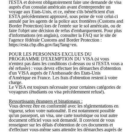
l'ESTA et doivent obligatoirement faire une demande de visa
auprès d'un consulat américain avant d'entreprendre un
voyage aux Etats-Unis, et ce, même s'ils bénéficient d'un
ESTA précédemment approuvé, sous peine de voir celui-ci
annulé par les agents de la police aux frontières (Customs and
Border Protection) lors de l'entrée sur le sol américain, ou de
faire l'objet une décision de refus d'embarquement. Pour plus
d'informations (en anglais), consulter la FAQ sur le site de
l'agence fédérale Customs and Border Protection :
https://esta.cbp.dhs.gov/faq?lang=en.
POUR LES PERSONNES EXCLUES DU
PROGRAMME D'EXEMPTION DU VISA (si vous
n'entrez pas dans les conditions ci-dessus ou si l'ESTA vous a
été refusée) : vous devez effectuer les démarches d'obtention
d'un VISA auprès de l'Ambassade des Etats-Unis
d'Amérique en France. Les frais d'obtention restent à votre
charge.
Le VISA est toujours nécessaire pour certaines catégories de
voyageurs (étudiants ou visa précédemment refusé).
Ressortissants étrangers et binationaux :
Vous devrez être en conformité avec les réglementations en
vigueur, selon votre nationalité. Il est notamment possible
qu'un passeport, un visa, une carte touristique ou tout autre
document officiel vous soit demandé. Il convient de vous
renseigner sur les délais d'obtention de ces documents et
d'effectuer vous-même sans attendre les démarches auprès de