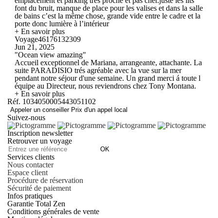
emplacement et parking très proche et pas cher.juste les lits
font du bruit, manque de place pour les valises et dans la salle
de bains c’est la même chose, grande vide entre le cadre et la
porte donc lumière à l’intérieur
+ En savoir plus
Voyage46176132309
Jun 21, 2025
"Ocean view amazing"
Accueil exceptionnel de Mariana, arrangeante, attachante. La
suite PARADISIO trés agréable avec la vue sur la mer
pendant notre séjour d'une semaine. Un grand merci á toute l
équipe au Directeur, nous reviendrons chez Tony Montana.
+ En savoir plus
Réf. 1034050005443051102
Appeler un conseiller
Prix d'un appel local
Suivez-nous
Inscription newsletter
Retrouver un voyage
OK
Services clients
Nous contacter
Espace client
Procédure de réservation
Sécurité de paiement
Infos pratiques
Garantie Total Zen
Conditions générales de vente