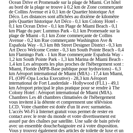
Ocean Drive et Promenade sur la plage de Miami. Cet hôtel
au bord de la plage se trouve à 0,2 km de Zone commerçante
de Collins Avenue et à 0,1 km de Quartier historique Art
Déco. Les distances sont affichées au dixième de kilomètre
près Quartier historique Art Déco - 0,1 km Colony Hotel -
0,1 km Ocean Drive - 0,1 km Plage de Miami Beach - 0,1
km Plage du parc Lummus Park - 0,1 km Promenade sur la
plage de Miami - 0,1 km Zone commerçante de Collins
Avenue - 0,2 km Rue commerçante Washington Ave &
Española Way - 0,3 km 8th Street Designer District - 0,3 km
Art Deco Welcome Center - 0,3 km South Pointe Beach - 0,4
km Flamingo Park - 1 km Rue commerçante Española Way -
1,2 km South Pointe Park - 1,3 km Marina de Miami Beach -
1,4 km Les aéroports les plus proches de l'hébergement sont :
Miami, Floride (MPB-Base publique pour hydravions) - 6,3
km Aéroport international de Miami (MIA) - 17,4 km Miami,
FL (OPF-Opa Locka Executive) - 28,3 km Aéroport
international de Fort Lauderdale - Hollywood (FLL) - 49,1
km Aéroport principal le plus pratique pour se rendre à The
Colony Hotel : Aéroport international de Miami (MIA).
Chambres Les 48 chambres climatisées de l'hébergement
vous invitent à la détente et comprennent une télévision
LCD. Votre chambre est dotée d'un lit avec surmatelas.
L'accès Wi-Fi à Internet gratuit vous permet de rester en
contact avec le reste du monde et votre divertissement est
assuré par des chaînes par satellite. Une salle de bain privée
avec un ensemble douche/baignoire est à votre disposition.
Vous y trouvez également des articles de toilette de luxe et un