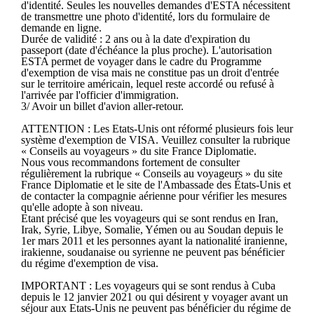
d'identité. Seules les nouvelles demandes d'ESTA nécessitent
de transmettre une photo d'identité, lors du formulaire de
demande en ligne.
Durée de validité : 2 ans ou à la date d'expiration du
passeport (date d'échéance la plus proche). L'autorisation
ESTA permet de voyager dans le cadre du Programme
d'exemption de visa mais ne constitue pas un droit d'entrée
sur le territoire américain, lequel reste accordé ou refusé à
l'arrivée par l'officier d'immigration.
3/ Avoir un billet d'avion aller-retour.
ATTENTION : Les Etats-Unis ont réformé plusieurs fois leur
système d'exemption de VISA. Veuillez consulter la rubrique
« Conseils au voyageurs » du site France Diplomatie.
Nous vous recommandons fortement de consulter
régulièrement la rubrique « Conseils au voyageurs » du site
France Diplomatie et le site de l'Ambassade des États-Unis et
de contacter la compagnie aérienne pour vérifier les mesures
qu'elle adopte à son niveau.
Etant précisé que les voyageurs qui se sont rendus en Iran,
Irak, Syrie, Libye, Somalie, Yémen ou au Soudan depuis le
1er mars 2011 et les personnes ayant la nationalité iranienne,
irakienne, soudanaise ou syrienne ne peuvent pas bénéficier
du régime d'exemption de visa.
IMPORTANT : Les voyageurs qui se sont rendus à Cuba
depuis le 12 janvier 2021 ou qui désirent y voyager avant un
séjour aux Etats-Unis ne peuvent pas bénéficier du régime de