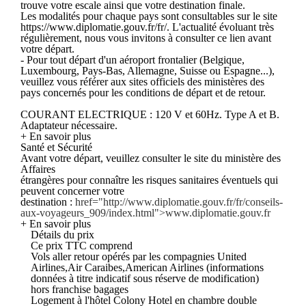
trouve votre escale ainsi que votre destination finale.
Les modalités pour chaque pays sont consultables sur le site
https://www.diplomatie.gouv.fr/fr/. L'actualité évoluant très
régulièrement, nous vous invitons à consulter ce lien avant
votre départ.
- Pour tout départ d'un aéroport frontalier (Belgique,
Luxembourg, Pays-Bas, Allemagne, Suisse ou Espagne...),
veuillez vous référer aux sites officiels des ministères des
pays concernés pour les conditions de départ et de retour.
COURANT ELECTRIQUE : 120 V et 60Hz. Type A et B.
Adaptateur nécessaire.
+ En savoir plus
Santé et Sécurité
Avant votre départ, veuillez consulter le site du ministère des
Affaires
étrangères pour connaître les risques sanitaires éventuels qui
peuvent concerner votre
destination :
href="http://www.diplomatie.gouv.fr/fr/conseils-
aux-voyageurs_909/index.html">www.diplomatie.gouv.fr
+ En savoir plus
Détails du prix
Ce prix TTC comprend
Vols aller retour opérés par les compagnies United
Airlines,Air Caraibes,American Airlines (informations
données à titre indicatif sous réserve de modification)
hors franchise bagages
Logement à l'hôtel Colony Hotel en chambre double