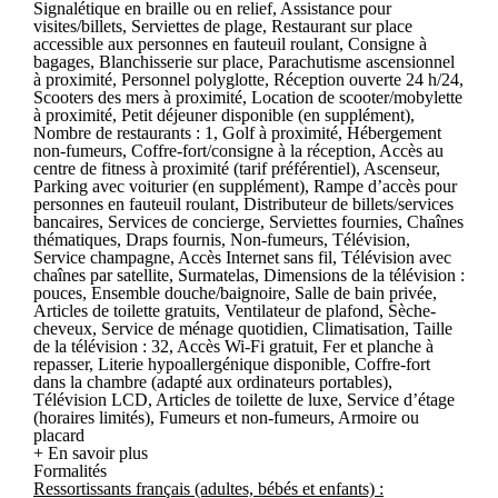
Signalétique en braille ou en relief, Assistance pour
visites/billets, Serviettes de plage, Restaurant sur place
accessible aux personnes en fauteuil roulant, Consigne à
bagages, Blanchisserie sur place, Parachutisme ascensionnel
à proximité, Personnel polyglotte, Réception ouverte 24 h/24,
Scooters des mers à proximité, Location de scooter/mobylette
à proximité, Petit déjeuner disponible (en supplément),
Nombre de restaurants : 1, Golf à proximité, Hébergement
non-fumeurs, Coffre-fort/consigne à la réception, Accès au
centre de fitness à proximité (tarif préférentiel), Ascenseur,
Parking avec voiturier (en supplément), Rampe d’accès pour
personnes en fauteuil roulant, Distributeur de billets/services
bancaires, Services de concierge, Serviettes fournies, Chaînes
thématiques, Draps fournis, Non-fumeurs, Télévision,
Service champagne, Accès Internet sans fil, Télévision avec
chaînes par satellite, Surmatelas, Dimensions de la télévision :
pouces, Ensemble douche/baignoire, Salle de bain privée,
Articles de toilette gratuits, Ventilateur de plafond, Sèche-
cheveux, Service de ménage quotidien, Climatisation, Taille
de la télévision : 32, Accès Wi-Fi gratuit, Fer et planche à
repasser, Literie hypoallergénique disponible, Coffre-fort
dans la chambre (adapté aux ordinateurs portables),
Télévision LCD, Articles de toilette de luxe, Service d’étage
(horaires limités), Fumeurs et non-fumeurs, Armoire ou
placard
+ En savoir plus
Formalités
Ressortissants français (adultes, bébés et enfants) :