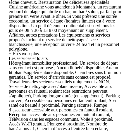
sèche-cheveux. Restauration De délicieuses spécialités
Cuisine américaine vous attendent à Montana's, un restaurant
en bord de plage qui abrite un bar, un bar / salon, parfait pour
prendre un verre avant le dîner. Si vous préférez une soirée
cocooning, un service d'étage (horaires limités) est à votre
disposition. Un petit déjeuner continental est servi tous les
jours de 08 h 30 à 13 h 00 moyennant un supplément.
Affaires, autres prestations Les équipements et services
proposés incluent un service de nettoyage à sec /
blanchisserie, une réception ouverte 24 h/24 et un personnel
polyglotte.
+ En savoir plus
Les services et loisirs
Hôte/gérant immobilier professionnel, Un service de départ
sans contact est proposé., Aucun lit bébé disponible, Aucun
lit pliant/supplémentaire disponible, Chambres sans bruit non
garanties, Un service d’arrivée sans contact est proposé.,
Travailleurs des secteurs essentiels uniquement - NON,
Service de nettoyage à sec/blanchisserie, Accessible aux
personnes en fauteuil roulant (des restrictions peuvent
s’appliquer), Parking longue durée (en supplément), Parking
couvert, Accessible aux personnes en fauteuil roulant, Spa
santé ou beauté à proximité, Parking sécurisé, Rampe
d’ascenseur accessible aux personnes en fauteuil roulant,
Réception accessible aux personnes en fauteuil roulant,
Télévision dans les espaces communs, Voile à proximité,
Accès Wi-Fi gratuit, Plongée à proximité, Nombre de
bars/salons : 1, Chemin d’accès à l’entrée bien éclairé,