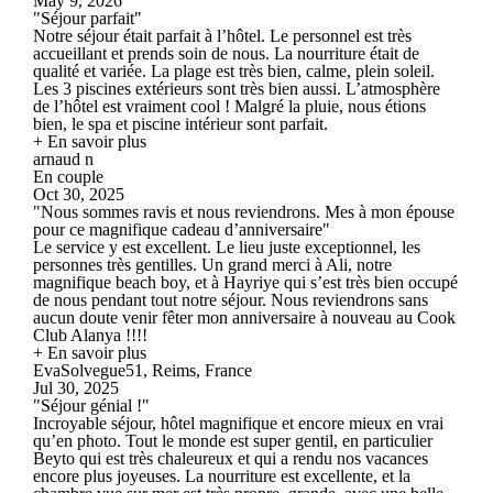
May 9, 2026
"Séjour parfait"
Notre séjour était parfait à l’hôtel. Le personnel est très
accueillant et prends soin de nous. La nourriture était de
qualité et variée. La plage est très bien, calme, plein soleil.
Les 3 piscines extérieurs sont très bien aussi. L’atmosphère
de l’hôtel est vraiment cool ! Malgré la pluie, nous étions
bien, le spa et piscine intérieur sont parfait.
+ En savoir plus
arnaud n
En couple
Oct 30, 2025
"Nous sommes ravis et nous reviendrons. Mes à mon épouse
pour ce magnifique cadeau d’anniversaire"
Le service y est excellent. Le lieu juste exceptionnel, les
personnes très gentilles. Un grand merci à Ali, notre
magnifique beach boy, et à Hayriye qui s’est très bien occupé
de nous pendant tout notre séjour. Nous reviendrons sans
aucun doute venir fêter mon anniversaire à nouveau au Cook
Club Alanya !!!!
+ En savoir plus
EvaSolvegue51, Reims, France
Jul 30, 2025
"Séjour génial !"
Incroyable séjour, hôtel magnifique et encore mieux en vrai
qu’en photo. Tout le monde est super gentil, en particulier
Beyto qui est très chaleureux et qui a rendu nos vacances
encore plus joyeuses. La nourriture est excellente, et la