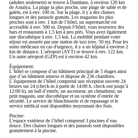
(adultes seulement) se trouve à Damlatas, à environ 120 km
de Antalya. La plage la plus proche, une plage de sable et de
galets, est à env. 100 m. Sur la plage, il y a des chaises
longues et des parasols gratuits. Les magasins les plus
proches sont à env. 1 km de l`hôtel, un supermarché est
accessible à env. 500 m. Depuis l\'hôtel, vous trouverez des
bars et restaurants à 1,5 km à peu près. Vous avez également
une discothèque à env. 1,5 km. La mobilité pendant votre
séjour est assurée par une station de taxi (env. 50 m). Pour les
soins médicaux en cas d'urgence, il y a un hôpital à environ 2
km de distance. L'aéroport (AYT) se trouve à env. 122 km.
Un autre aéroport (GZP) est à environ 42 km.
Équipement:
L`hôtel se compose d`un bâtiment principal de 5 étages ainsi
que d`un bâtiment annexe et dispose de 236 chambres.
L`équipement de l`hôtel comprend une réception ouverte 24
heures sur 24 (check-in à partir de 14:00 h, check-out jusqu`à
12:00 h), un hall d`entrée, un ascenseur, un climatiseur, un
petit magasin, une discothèque et un système d`entrée de
sécurité. Le service de blanchisserie et de repassage et le
service médical sont disponibles moyennant des frais.
Piscine:
L'espace extérieur de l`hôtel comprend 3 piscines d`eau
douce. Des chaises longues et des parasols sont disponibles
gratuitement à la piscine.