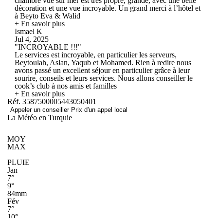
chambre vue sur mer est très propre, grande, avec une belle
décoration et une vue incroyable. Un grand merci à l’hôtel et
à Beyto Eva & Walid
+ En savoir plus
Ismael K
Jul 4, 2025
"INCROYABLE !!!"
Le services est incroyable, en particulier les serveurs,
Beytoulah, Aslan, Yaqub et Mohamed. Rien à redire nous
avons passé un excellent séjour en particulier grâce à leur
sourire, conseils et leurs services. Nous allons conseiller le
cook’s club à nos amis et familles
+ En savoir plus
Réf. 3587500005443050401
Appeler un conseiller
Prix d'un appel local
La Météo en Turquie
MOY
MAX
PLUIE
Jan
7°
9°
84mm
Fév
7°
10°