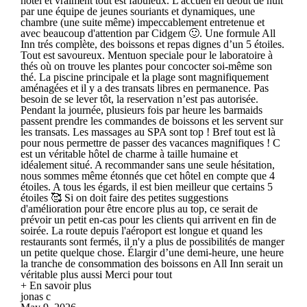
hôtel et vraiment tout est fabuleux. L'accueil en début de nuit
par une équipe de jeunes souriants et dynamiques, une
chambre (une suite même) impeccablement entretenue et
avec beaucoup d'attention par Cidgem 🙂. Une formule All
Inn trés complète, des boissons et repas dignes d’un 5 étoiles.
Tout est savoureux. Mentuon speciale pour le laboratoire à
thés où on trouve les plantes pour concocter soi-même son
thé. La piscine principale et la plage sont magnifiquement
aménagées et il y a des transats libres en permanence. Pas
besoin de se lever tôt, la reservation n’est pas autorisée.
Pendant la journée, plusieurs fois par heure les barmaids
passent prendre les commandes de boissons et les servent sur
les transats. Les massages au SPA sont top ! Bref tout est là
pour nous permettre de passer des vacances magnifiques ! C
est un véritable hôtel de charme à taille humaine et
idéalement situé. A recommander sans une seule hésitation,
nous sommes même étonnés que cet hôtel en compte que 4
étoiles. A tous les égards, il est bien meilleur que certains 5
étoiles 🥰 Si on doit faire des petites suggestions
d'amélioration pour être encore plus au top, ce serait de
prévoir un petit en-cas pour les clients qui arrivent en fin de
soirée. La route depuis l'aéroport est longue et quand les
restaurants sont fermés, il n'y a plus de possibilités de manger
un petite quelque chose. Élargir d’une demi-heure, une heure
la tranche de consommation des boissons en All Inn serait un
véritable plus aussi Merci pour tout
+ En savoir plus
jonas c