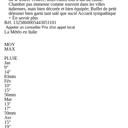
Chambre pas immense comme souvent dans les villes
italiennes, mais bien décorée et bien équipée; Buffet de petit
déjeuner bien garni tant salé que sucré Accueil sympathique
+ En savoir plus
Réf. 1325860005443051101
Appeler un conseiller
Prix d'un appel local
La Météo en Italie
MOY
MAX
PLUIE
Jan
9°
14°
83mm
Fév
10°
15°
56mm
Mar
13°
17°
59mm
Avr
15°
19°