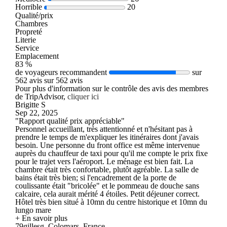
Horrible
20
Qualité/prix
Chambres
Propreté
Literie
Service
Emplacement
83 %
de voyageurs recommandent
sur
562 avis sur 562 avis
Pour plus d'information sur le contrôle des avis des membres
de TripAdvisor,
cliquer ici
Brigitte S
Sep 22, 2025
"Rapport qualité prix appréciable"
Personnel accueillant, très attentionné et n'hésitant pas à
prendre le temps de m'expliquer les itinéraires dont j'avais
besoin. Une personne du front office est même intervenue
auprès du chauffeur de taxi pour qu'il me compte le prix fixe
pour le trajet vers l'aéroport. Le ménage est bien fait. La
chambre était très confortable, plutôt agréable. La salle de
bains était très bien; si l'encadrement de la porte de
coulissante était "bricolée" et le pommeau de douche sans
calcaire, cela aurait mérité 4 étoiles. Petit déjeuner correct.
Hôtel très bien situé à 10mn du centre historique et 10mn du
lungo mare
+ En savoir plus
79gillesg, Colomars, France