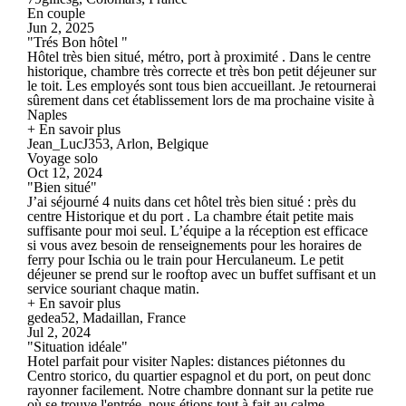
En couple
Jun 2, 2025
"Trés Bon hôtel "
Hôtel très bien situé, métro, port à proximité . Dans le centre
historique, chambre très correcte et très bon petit déjeuner sur
le toit. Les employés sont tous bien accueillant. Je retournerai
sûrement dans cet établissement lors de ma prochaine visite à
Naples
+ En savoir plus
Jean_LucJ353, Arlon, Belgique
Voyage solo
Oct 12, 2024
"Bien situé"
J’ai séjourné 4 nuits dans cet hôtel très bien situé : près du
centre Historique et du port . La chambre était petite mais
suffisante pour moi seul. L’équipe a la réception est efficace
si vous avez besoin de renseignements pour les horaires de
ferry pour Ischia ou le train pour Herculaneum. Le petit
déjeuner se prend sur le rooftop avec un buffet suffisant et un
service souriant chaque matin.
+ En savoir plus
gedea52, Madaillan, France
Jul 2, 2024
"Situation idéale"
Hotel parfait pour visiter Naples: distances piétonnes du
Centro storico, du quartier espagnol et du port, on peut donc
rayonner facilement. Notre chambre donnant sur la petite rue
où se trouve l'entrée, nous étions tout à fait au calme.