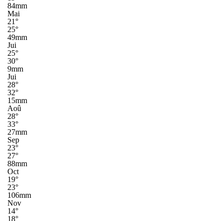
84mm
Mai
21°
25°
49mm
Jui
25°
30°
9mm
Jui
28°
32°
15mm
Aoû
28°
33°
27mm
Sep
23°
27°
88mm
Oct
19°
23°
106mm
Nov
14°
18°