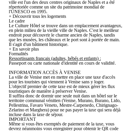
ville est l'un des deux centres originaux de Naples et a été
répertoriée comme un site du patrimoine mondial de
l'UNESCO en 1995.
+ Découvrir tous les logements
Le cadre
Le Culture Hôtel se trouve dans un emplacement avantageux,
en plein milieu de la vieille ville de Naples. C'est le meilleur
endroit pour découvrir le charme ancien de Naples, tandis
que les musées, les châteaux et le port sont à portée de main.
Il s'agit d'un bâtiment historique.
+ En savoir plus
Formalités
Ressortissants français (adultes, bébés et enfants) :
Passeport ou carte nationale d'identité en cours de validité.
INFORMATION ACCÈS À VENISE
La ville de Venise met en mettre en place une taxe d'accès
pour les touristes qui viennent à Venise sans y loger.
L'objectif premier de cette taxe est de mieux gérer les flux
touristiques de manière à préserver Venise.
Il suffira donc de dormir une seule nuit dans un hôtel sur le
territoire communal vénitien (Venise, Murano, Burano, Lido,
Pellestrina, Favaro Veneto, Mestre-Carpenedo, Chirignago-
Zelarino et Marghera) pour ne pas payer la taxe qui sera déjà
incluse dans la taxe de séjour.
IMPORTANT
Même si vous êtes exemptés de paiement de la taxe, vous
devrez néanmoins vous enregistrer pour obtenir le QR code