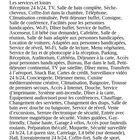
Les services et loisirs
Réception 24 h/24, TV, Salle de bain complète, Sèche-
cheveux, Coffre-fort dans la chambre, Téléphone,
Climatisation centralisée, Petit déjeuner buffet, Consigne,
Salle de conférence, Facilités pour les personnes
handicapées, Wi-Fi, Dîner buffet, Service de buffet,
Ascenseur, Lit bébé (sur demande), Cafetière, Salle de
réunion, Salle de bain adaptée aux personnes handicapées,
Location de voitures, Adaptées aux personnes handicapées,
Service de réveil, Wi-Fi, Salle de lecture, Menu végétarien,
Service de fax et de photocopie à la réception, Parking,
Réception, Auditorium, Cafétéria, Déjeuner à la carte, Accès
pour personnes handicapées, Bureau, Bar dans le hall, Petit-
déjeuner continental, TV par satellite, Dîner menu, Transferts
à l’aéroport, Snack Bar, Cartes de crédit, Surveillance vidéo
24 h/24, Conciergerie, Déjeuner menu, Cuisine
méditerranéenne créative, Climatisation, Baignoire, Trousse
de premiers secours, Accès à Internet, Douche, Service
d’imprimante, Système anti-incendie, Dîner à la carte,
Équipement audiovisuel pour les conférences, Chauffage,
Changement des serviettes, Changement des draps, Salle de
bain avec douche ou baignoire, Service de réveil, Vente
d’excursions, Serrure électronique de sécurité, Entrée avec
fermeture magnétique de sécurité, Visites guidées, Gay-
friendly, Chaise haute, Garage à vélos, Accès pour fauteuils
roulants, Préparation thé/café, Moquette, Sécurité surveillée
24 h/24, Lit queen size, Carrelage, Lit bébé (sur demande),
Hall, Enregistrement 24 h/24, Coffre-fort, Salle de sport,