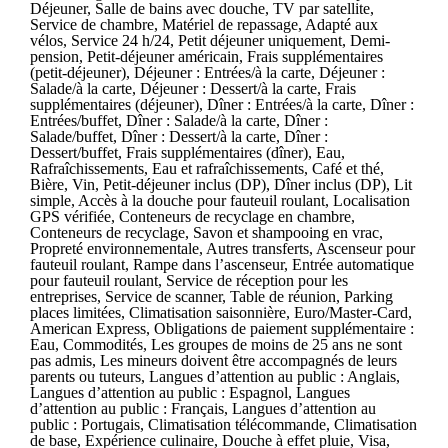
Déjeuner, Salle de bains avec douche, TV par satellite,
Service de chambre, Matériel de repassage, Adapté aux
vélos, Service 24 h/24, Petit déjeuner uniquement, Demi-
pension, Petit-déjeuner américain, Frais supplémentaires
(petit-déjeuner), Déjeuner : Entrées/à la carte, Déjeuner :
Salade/à la carte, Déjeuner : Dessert/à la carte, Frais
supplémentaires (déjeuner), Dîner : Entrées/à la carte, Dîner :
Entrées/buffet, Dîner : Salade/à la carte, Dîner :
Salade/buffet, Dîner : Dessert/à la carte, Dîner :
Dessert/buffet, Frais supplémentaires (dîner), Eau,
Rafraîchissements, Eau et rafraîchissements, Café et thé,
Bière, Vin, Petit-déjeuner inclus (DP), Dîner inclus (DP), Lit
simple, Accès à la douche pour fauteuil roulant, Localisation
GPS vérifiée, Conteneurs de recyclage en chambre,
Conteneurs de recyclage, Savon et shampooing en vrac,
Propreté environnementale, Autres transferts, Ascenseur pour
fauteuil roulant, Rampe dans l’ascenseur, Entrée automatique
pour fauteuil roulant, Service de réception pour les
entreprises, Service de scanner, Table de réunion, Parking
places limitées, Climatisation saisonnière, Euro/Master-Card,
American Express, Obligations de paiement supplémentaire :
Eau, Commodités, Les groupes de moins de 25 ans ne sont
pas admis, Les mineurs doivent être accompagnés de leurs
parents ou tuteurs, Langues d’attention au public : Anglais,
Langues d’attention au public : Espagnol, Langues
d’attention au public : Français, Langues d’attention au
public : Portugais, Climatisation télécommande, Climatisation
de base, Expérience culinaire, Douche à effet pluie, Visa,