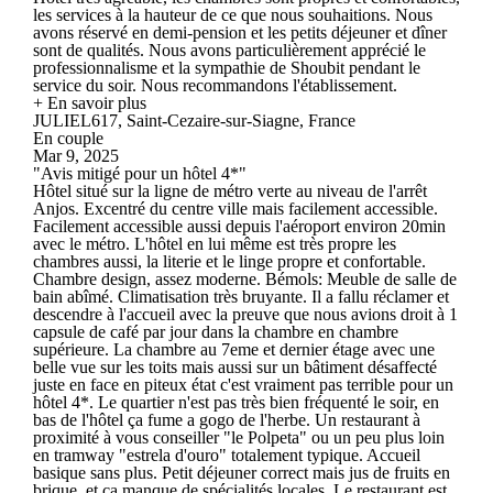
les services à la hauteur de ce que nous souhaitions. Nous
avons réservé en demi-pension et les petits déjeuner et dîner
sont de qualités. Nous avons particulièrement apprécié le
professionnalisme et la sympathie de Shoubit pendant le
service du soir. Nous recommandons l'établissement.
+ En savoir plus
JULIEL617, Saint-Cezaire-sur-Siagne, France
En couple
Mar 9, 2025
"Avis mitigé pour un hôtel 4*"
Hôtel situé sur la ligne de métro verte au niveau de l'arrêt
Anjos. Excentré du centre ville mais facilement accessible.
Facilement accessible aussi depuis l'aéroport environ 20min
avec le métro. L'hôtel en lui même est très propre les
chambres aussi, la literie et le linge propre et confortable.
Chambre design, assez moderne. Bémols: Meuble de salle de
bain abîmé. Climatisation très bruyante. Il a fallu réclamer et
descendre à l'accueil avec la preuve que nous avions droit à 1
capsule de café par jour dans la chambre en chambre
supérieure. La chambre au 7eme et dernier étage avec une
belle vue sur les toits mais aussi sur un bâtiment désaffecté
juste en face en piteux état c'est vraiment pas terrible pour un
hôtel 4*. Le quartier n'est pas très bien fréquenté le soir, en
bas de l'hôtel ça fume a gogo de l'herbe. Un restaurant à
proximité à vous conseiller "le Polpeta" ou un peu plus loin
en tramway "estrela d'ouro" totalement typique. Accueil
basique sans plus. Petit déjeuner correct mais jus de fruits en
brique, et ça manque de spécialités locales. Le restaurant est