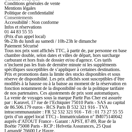
Conditions générales de vente
Mentions légales
Politique de confidentialité
Consentements
Accessibilité : Non conforme
Infos et réservations
01 44 83 55 55
(Prix d'un appel local)
9h-23h du lundi au samedi / 10h-23h le dimanche
Paiement Sécurisé
Tous nos prix sont affichés TTC, à partir de, par personne en base
chambre double, selon dates et villes de départ, hors surcharge
carburant et hors frais de dossier et/ou d'agence. Ces tarifs
n’incluent pas les frais de dernière minute ni les suppléments
spécifiques susceptibles de s’appliquer à certaines destinations.
Prix et promotions dans la limite des stocks disponibles et sous
réserve de disponibilité. Les prix affichés sont susceptibles d’être
modifiés à la hausse ou à la baisse au moment de la réservation en
fonction notamment de la disponibilité ou de la politique tarifaire
de nos partenaires. Ces ajustements de prix sont automatiques.
La vente de voyages sous la marque Partir Pas Cher est assurée
par : Karavel, 17 rue de l’Echiquier 75010 Paris - SAS au capital
de 86.506.179 euros - RCS Paris B 532 321 916 - TVA
intracommunautaire : FR 52 532 321 916 - Tél : 01 73 27 55 55
(prix d’un appel local TTC) - Immatriculation n° IM075140042
auprès d’ATOUT France - Garant : APST, 87-89, Rue de la
Boétie 75008 Paris - RCP : Helvetia Assurances, 25 Quai
Lamandé 76600 Le Havre.