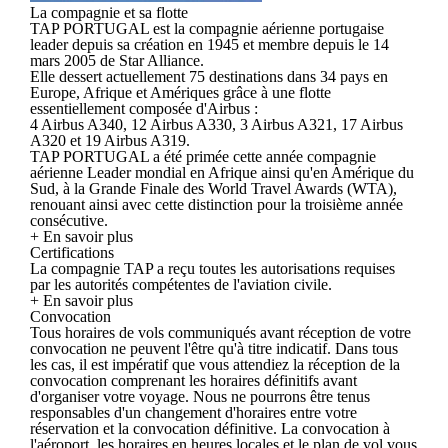
La compagnie et sa flotte
TAP PORTUGAL est la compagnie aérienne portugaise
leader depuis sa création en 1945 et membre depuis le 14
mars 2005 de Star Alliance.
Elle dessert actuellement 75 destinations dans 34 pays en
Europe, Afrique et Amériques grâce à une flotte
essentiellement composée d'Airbus :
4 Airbus A340, 12 Airbus A330, 3 Airbus A321, 17 Airbus
A320 et 19 Airbus A319.
TAP PORTUGAL a été primée cette année compagnie
aérienne Leader mondial en Afrique ainsi qu'en Amérique du
Sud, à la Grande Finale des World Travel Awards (WTA),
renouant ainsi avec cette distinction pour la troisième année
consécutive.
+ En savoir plus
Certifications
La compagnie TAP a reçu toutes les autorisations requises
par les autorités compétentes de l'aviation civile.
+ En savoir plus
Convocation
Tous horaires de vols communiqués avant réception de votre
convocation ne peuvent l'être qu'à titre indicatif. Dans tous
les cas, il est impératif que vous attendiez la réception de la
convocation comprenant les horaires définitifs avant
d'organiser votre voyage. Nous ne pourrons être tenus
responsables d'un changement d'horaires entre votre
réservation et la convocation définitive. La convocation à
l'aéroport, les horaires en heures locales et le plan de vol vous