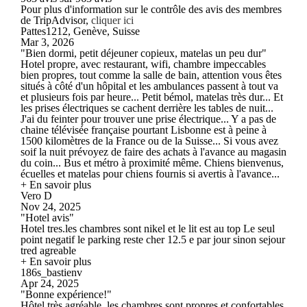
Pour plus d'information sur le contrôle des avis des membres
de TripAdvisor,
cliquer ici
Pattes1212, Genève, Suisse
Mar 3, 2026
"Bien dormi, petit déjeuner copieux, matelas un peu dur"
Hotel propre, avec restaurant, wifi, chambre impeccables
bien propres, tout comme la salle de bain, attention vous êtes
situés à côté d'un hôpital et les ambulances passent à tout va
et plusieurs fois par heure... Petit bémol, matelas très dur... Et
les prises électriques se cachent derrière les tables de nuit...
J'ai du feinter pour trouver une prise électrique... Y a pas de
chaine télévisée française pourtant Lisbonne est à peine à
1500 kilomètres de la France ou de la Suisse... Si vous avez
soif la nuit prévoyez de faire des achats à l'avance au magasin
du coin... Bus et métro à proximité même. Chiens bienvenus,
écuelles et matelas pour chiens fournis si avertis à l'avance...
+ En savoir plus
Vero D
Nov 24, 2025
"Hotel avis"
Hotel tres.les chambres sont nikel et le lit est au top Le seul
point negatif le parking reste cher 12.5 e par jour sinon sejour
tred agreable
+ En savoir plus
186s_bastienv
Apr 24, 2025
"Bonne expérience!"
Hôtel très agréable, les chambres sont propres et confortables,