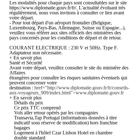
Les modalités pour chaque pays sont consultables sur le site
https://www.diplomatie.gouv.fr/fr/. L'actualité évoluant très
régulièrement, nous vous invitons à consulter ce lien avant
votre départ.
- Pour tout départ d'un aéroport frontalier (Belgique,
Luxembourg, Pays-Bas, Allemagne, Suisse ou Espagne...),
veuillez vous référer aux sites officiels des ministères des
pays concernés pour les conditions de départ et de retour.
COURANT ELECTRIQUE : 230 V et 50Hz. Type F.
Adaptateur non nécessaire.
+ En savoir plus
Santé et Sécurité
Avant votre départ, veuillez consulter le site du ministère des
Affaires
étrangères pour connaître les risques sanitaires éventuels qui
peuvent concerner votre
destination :
href="http://www.diplomatie.gouv.fr/fr/conseils-
aux-voyageurs_909/index.html">www.diplomatie.gouv.fr
+ En savoir plus
Détails du prix
Ce prix TTC comprend
Vols aller retour opérés par les compagnies
Transavia,Tap Portugal (informations données à titre
indicatif sous réserve de modification) hors franchise
bagages
Logement à l'hôtel Czar Lisbon Hotel en chambre
double standard