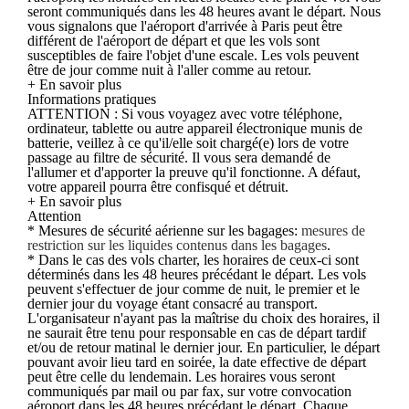
seront communiqués dans les 48 heures avant le départ. Nous
vous signalons que l'aéroport d'arrivée à Paris peut être
différent de l'aéroport de départ et que les vols sont
susceptibles de faire l'objet d'une escale. Les vols peuvent
être de jour comme nuit à l'aller comme au retour.
+ En savoir plus
Informations pratiques
ATTENTION : Si vous voyagez avec votre téléphone,
ordinateur, tablette ou autre appareil électronique munis de
batterie, veillez à ce qu'il/elle soit chargé(e) lors de votre
passage au filtre de sécurité. Il vous sera demandé de
l'allumer et d'apporter la preuve qu'il fonctionne. A défaut,
votre appareil pourra être confisqué et détruit.
+ En savoir plus
Attention
* Mesures de sécurité aérienne sur les bagages:
mesures de
restriction sur les liquides contenus dans les bagages
.
* Dans le cas des vols charter, les horaires de ceux-ci sont
déterminés dans les 48 heures précédant le départ. Les vols
peuvent s'effectuer de jour comme de nuit, le premier et le
dernier jour du voyage étant consacré au transport.
L'organisateur n'ayant pas la maîtrise du choix des horaires, il
ne saurait être tenu pour responsable en cas de départ tardif
et/ou de retour matinal le dernier jour. En particulier, le départ
pouvant avoir lieu tard en soirée, la date effective de départ
peut être celle du lendemain. Les horaires vous seront
communiqués par mail ou par fax, sur votre convocation
aéroport dans les 48 heures précédant le départ. Chaque