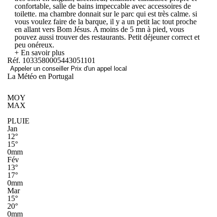
confortable, salle de bains impeccable avec accessoires de
toilette. ma chambre donnait sur le parc qui est très calme. si
vous voulez faire de la barque, il y a un petit lac tout proche
en allant vers Bom Jésus. A moins de 5 mn à pied, vous
pouvez aussi trouver des restaurants. Petit déjeuner correct et
peu onéreux.
+ En savoir plus
Réf. 1033580005443051101
Appeler un conseiller
Prix d'un appel local
La Météo en Portugal
MOY
MAX
PLUIE
Jan
12°
15°
0mm
Fév
13°
17°
0mm
Mar
15°
20°
0mm