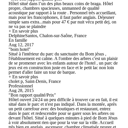
Hôtel situé dans l’un des plus beaux coins de braga. Hôtel
propre, chambres spacieuses, unmanned de qualité
acoustique par rapport à la route . Personnel très accueillant,
mais pour les francophones, il faut parler anglais. Déjeuner
simple sans extra...mais pour 47 € par nuit vécu petit dej, on
ne va pas se plaindre
+ En savoir plus
DelphineSantos, Chalon-sur-Saône, France
En famille
Aug 12, 2017
"bom hotel"
Situé à l'intérieur du parc du sanctuaire du Bom jésus ,
l'établissement est calme. A l'ombre des arbres c'est un plaisir
de se promener avec les enfants autour de l'hotel , un parc de
jeux est en construction juste en face et le petit lac non loin
permet d'aller faire un tour de barque.
+ En savoir plus
cholet p, Saint-Denis, France
Professionnel
Aug 28, 2015
"Bon rapport qualité/Prix"
Hôtel ouvert 24/24 un peu difficile à trouver car en fait, il est
situé dans le parc et n'est pas indiqué. Dans la montée, après
un petit carrefour avec des boutiques et restaurant, entrez
dans le parc et redescendre pour se garer sous les arbres ou
devant l'hôtel. Situé à quelques minutes à pied de Bom Jésus
à voir absolument rien que pour la vue sur la ville. Accueil
très bien en anglais, ascenseur, chambre climatisée propre et