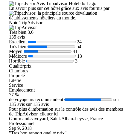
Avis Tripadvisor Hotel do Lago
En savoir plus sur cet hôtel grâce aux avis fournis par
, la principale source dévaluation
détablissements hôteliers au monde.
Note TripAdvisor
Très bien,3.6
135 avis
Excellent
24
Très bien
54
Moyen
41
Médiocre
13
Horrible
3
Qualité/prix
Chambres
Propreté
Literie
Service
Emplacement
77 %
de voyageurs recommandent
sur
135 avis sur 135 avis
Pour plus d'information sur le contrôle des avis des membres
de TripAdvisor,
cliquer ici
Gourmand-savoyard, Saint-Alban-Leysse, France
Professionnel
Sep 9, 2018
"Tres bon rapport qualité prix"