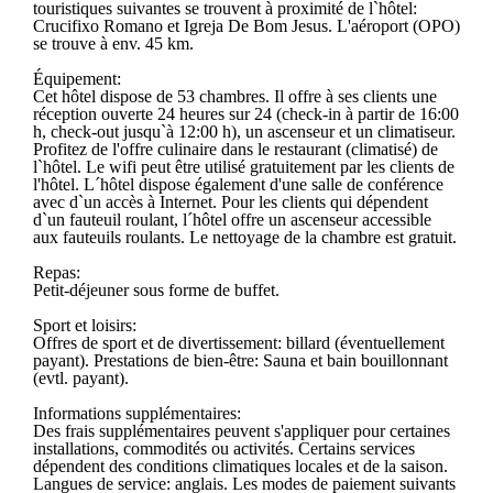
touristiques suivantes se trouvent à proximité de l`hôtel:
Crucifixo Romano et Igreja De Bom Jesus. L'aéroport (OPO)
se trouve à env. 45 km.
Équipement:
Cet hôtel dispose de 53 chambres. Il offre à ses clients une
réception ouverte 24 heures sur 24 (check-in à partir de 16:00
h, check-out jusqu`à 12:00 h), un ascenseur et un climatiseur.
Profitez de l'offre culinaire dans le restaurant (climatisé) de
l`hôtel. Le wifi peut être utilisé gratuitement par les clients de
l'hôtel. L´hôtel dispose également d'une salle de conférence
avec d`un accès à Internet. Pour les clients qui dépendent
d`un fauteuil roulant, l´hôtel offre un ascenseur accessible
aux fauteuils roulants. Le nettoyage de la chambre est gratuit.
Repas:
Petit-déjeuner sous forme de buffet.
Sport et loisirs:
Offres de sport et de divertissement: billard (éventuellement
payant). Prestations de bien-être: Sauna et bain bouillonnant
(evtl. payant).
Informations supplémentaires:
Des frais supplémentaires peuvent s'appliquer pour certaines
installations, commodités ou activités. Certains services
dépendent des conditions climatiques locales et de la saison.
Langues de service: anglais. Les modes de paiement suivants