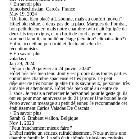
+ En savoir plus
francoisechristian, Carcès, France
May 19, 2024
"Un hotel bien placé à Lisbonne, mais au confort moyen"
Hôtel bien situé, à deux pas de la place Marques de Pombal,
bon petit déjeuner; mais notre chambre twin était équipée de
deux lits trop exigus, et un bruit de fond a gêné notre
sommeil la nuit, au huitième étage (aération? climatisation?).
Enfin, accueil un peu froid et fluctuant selon les
réceptionnistes
+ En savoir plus
valadas d
Jan 29, 2024
"Séjour du 20 janvier au 24 janvier 2024"
Hôtel très très bien tenu .tout y est propre dans toutes parties
communes chambre spacieuse et très propre. Le petit
déjeuner de très bonne qualité fruits savoureux, personnel très
aimable et attentionné. Hôtel très bien situé au centre de
Lisboa. Je tenais a remercier le personnel pour le geste qu ils
ont eu pour mon anniversaire du 21 janvier Une bouteille de
Porto avec un message au petit déjeuner. Je recommande cet
établissement Carlos Valadas De Cascais
+ En savoir plus
Sarah G, Brabant wallon, Belgique
Nov 1, 2023
"Peut franchement mieux faire "
L'hôtel mérite un sérieux rafraîchissement. Nous avions une
chambre familiale. La sdb était abîmée à plusieurs endroits.