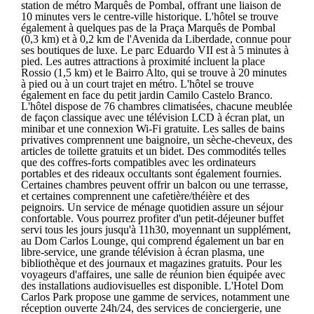
station de métro Marquês de Pombal, offrant une liaison de
10 minutes vers le centre-ville historique. L'hôtel se trouve
également à quelques pas de la Praça Marquês de Pombal
(0,3 km) et à 0,2 km de l'Avenida da Liberdade, connue pour
ses boutiques de luxe. Le parc Eduardo VII est à 5 minutes à
pied. Les autres attractions à proximité incluent la place
Rossio (1,5 km) et le Bairro Alto, qui se trouve à 20 minutes
à pied ou à un court trajet en métro. L'hôtel se trouve
également en face du petit jardin Camilo Castelo Branco.
L'hôtel dispose de 76 chambres climatisées, chacune meublée
de façon classique avec une télévision LCD à écran plat, un
minibar et une connexion Wi-Fi gratuite. Les salles de bains
privatives comprennent une baignoire, un sèche-cheveux, des
articles de toilette gratuits et un bidet. Des commodités telles
que des coffres-forts compatibles avec les ordinateurs
portables et des rideaux occultants sont également fournies.
Certaines chambres peuvent offrir un balcon ou une terrasse,
et certaines comprennent une cafetière/théière et des
peignoirs. Un service de ménage quotidien assure un séjour
confortable. Vous pourrez profiter d'un petit-déjeuner buffet
servi tous les jours jusqu'à 11h30, moyennant un supplément,
au Dom Carlos Lounge, qui comprend également un bar en
libre-service, une grande télévision à écran plasma, une
bibliothèque et des journaux et magazines gratuits. Pour les
voyageurs d'affaires, une salle de réunion bien équipée avec
des installations audiovisuelles est disponible. L'Hotel Dom
Carlos Park propose une gamme de services, notamment une
réception ouverte 24h/24, des services de conciergerie, une