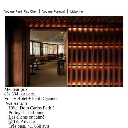
|
|
Voyage Partir Pas Cher
Voyage Portugal
Lisbonne
Meilleur prix
dès
334
par pers.
Vols + Hôtel + Petit Déjeuner
Voir les tarifs
Hôtel Dom Carlos
Park
3
Portugal - Lisbonne
Les clients ont aimé
Très bien, 4.1
658 avis