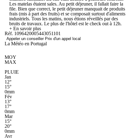
Les matelas étaient sales. Au petit déjeuner, il fallait faire la
file. Bien que correct, le petit déjeuner manquait de produits
frais (mis à part des fruits) et se composait surtout d'aliments
industriels. Tous les matins, nous étions réveillés par des
bruits de travaux. Le plus de l'hôtel est le check out à 12h.
+ En savoir plus
Réf. 1096420005443051101
Appeler un conseiller
Prix d'un appel local
La Météo en Portugal
MOY
MAX
PLUIE
Jan
12°
15°
0mm
Fév
13°
17°
0mm
Mar
15°
20°
0mm
Avr