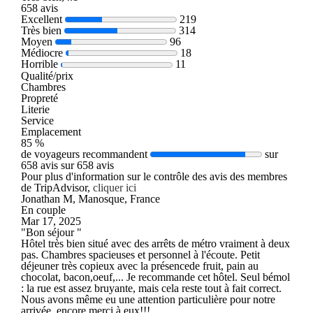
658 avis
Excellent
219
Très bien
314
Moyen
96
Médiocre
18
Horrible
11
Qualité/prix
Chambres
Propreté
Literie
Service
Emplacement
85 %
de voyageurs recommandent
sur
658 avis sur 658 avis
Pour plus d'information sur le contrôle des avis des membres
de TripAdvisor,
cliquer ici
Jonathan M, Manosque, France
En couple
Mar 17, 2025
"Bon séjour "
Hôtel très bien situé avec des arrêts de métro vraiment à deux
pas. Chambres spacieuses et personnel à l'écoute. Petit
déjeuner très copieux avec la présencede fruit, pain au
chocolat, bacon,oeuf,... Je recommande cet hôtel. Seul bémol
: la rue est assez bruyante, mais cela reste tout à fait correct.
Nous avons même eu une attention particulière pour notre
arrivée, encore merci à eux!!!