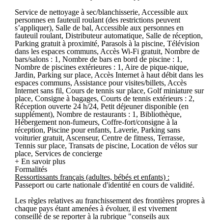
Service de nettoyage à sec/blanchisserie, Accessible aux
personnes en fauteuil roulant (des restrictions peuvent
s’appliquer), Salle de bal, Accessible aux personnes en
fauteuil roulant, Distributeur automatique, Salle de réception,
Parking gratuit à proximité, Parasols à la piscine, Télévision
dans les espaces communs, Accès Wi-Fi gratuit, Nombre de
bars/salons : 1, Nombre de bars en bord de piscine : 1,
Nombre de piscines extérieures : 1, Aire de pique-nique,
Jardin, Parking sur place, Accès Internet à haut débit dans les
espaces communs, Assistance pour visites/billets, Accès
Internet sans fil, Cours de tennis sur place, Golf miniature sur
place, Consigne à bagages, Courts de tennis extérieurs : 2,
Réception ouverte 24 h/24, Petit déjeuner disponible (en
supplément), Nombre de restaurants : 1, Bibliothèque,
Hébergement non-fumeurs, Coffre-fort/consigne à la
réception, Piscine pour enfants, Laverie, Parking sans
voiturier gratuit, Ascenseur, Centre de fitness, Terrasse,
Tennis sur place, Transats de piscine, Location de vélos sur
place, Services de concierge
+ En savoir plus
Formalités
Ressortissants français (adultes, bébés et enfants) :
Passeport ou carte nationale d'identité en cours de validité.
Les règles relatives au franchissement des frontières propres à
chaque pays étant amenées à évoluer, il est vivement
conseillé de se reporter à la rubrique "conseils aux