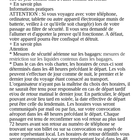
+ En savoir plus
Informations pratiques
ATTENTION : Si vous voyagez avec votre téléphone,
ordinateur, tablette ou autre appareil électronique munis de
batterie, veillez à ce qu'il/elle soit chargé(e) lors de votre
passage au filtre de sécurité. Il vous sera demandé de
l'allumer et d'apporter la preuve qu'il fonctionne. A défaut,
votre appareil pourra être confisqué et détruit.
+ En savoir plus
Attention
* Mesures de sécurité aérienne sur les bagages:
mesures de
restriction sur les liquides contenus dans les bagages
.
* Dans le cas des vols charter, les horaires de ceux-ci sont
déterminés dans les 48 heures précédant le départ. Les vols
peuvent s'effectuer de jour comme de nuit, le premier et le
dernier jour du voyage étant consacré au transport.
L'organisateur n'ayant pas la maîtrise du choix des horaires, il
ne saurait être tenu pour responsable en cas de départ tardif
et/ou de retour matinal le dernier jour. En particulier, le départ
pouvant avoir lieu tard en soirée, la date effective de départ
peut être celle du lendemain. Les horaires vous seront
communiqués par mail ou par fax, sur votre convocation
aéroport dans les 48 heures précédant le départ. Chaque
passager est tenu de reconfirmer son vol retour au plus tard
72 heures avant son retour au numéro de téléphone se
trouvant sur son billet ou sur sa convocation ou auprés de
notre représentant local. Les horaires de retour définitifs vous
seront communiqués par notre représentant local dans les 48