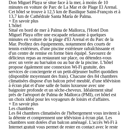
Don Miguel Playa se situe face à la mer, à moins de 10
minutes en voiture de Parc de La Mar et de Plage El Arenal.
Cet hôtel se trouve à 12,5 km de Basilique Saint-François et à
13,7 km de Cathédrale Santa María de Palma.
+ En savoir plus
L'hôtel
Situé en bord de mer à Palma de Mallorca, l'Hotel Don
Miguel Playa offre une escapade relaxante à quelques
minutes en voiture de la plage d'El Arenal et du Parc de la
Mar. Profitez des équipements, notamment des courts de
tennis extérieurs, d'une piscine extérieure rafraîchissante et
d'un centre de remise en forme bien équipé. Savourez de
délicieux repas au restaurant sur place, ou détendez-vous
avec un verre au bar/salon ou au bar de la piscine. L'hôtel
propose également une connexion Wi-Fi gratuite, des
services de conciergerie et un petit-déjeuner buffet quotidien
(disponible moyennant des frais). Chacune des 84 chambres
climatisées dispose d'un balcon privé meublé, d'une télévision
à écran plat et d'une salle de bains luxueuse avec une
baignoire profonde et un sèche-cheveux. Idéalement situé
près de l'aéroport de Palma de Mallorca (PMI), cet hôtel est
un choix idéal pour les voyageurs de loisirs et d'affaires.
+ En savoir plus
Les chambres
Les 84 chambres climatisées de l'hébergement vous invitent à
la détente et comprennent une télévision à écran plat. Les
chambres sont dotées d'un balcon aménagé. L'accès Wi-Fi à
Internet gratuit vous permet de rester en contact avec le reste