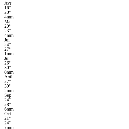
Avr
16°
20°
4mm
Mai
20°
23°
4mm
Jui
24°
27°
1mm
Jui
26°
30°
0mm
Aoû
27°
30°
2mm
Sep
24°
28°
6mm
Oct
21°
24°
7mm