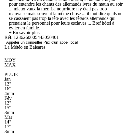
pour entendre les chants des allemands ivres du matin au soir
... mieux vaux la mer. La nourriture n'y était pas trop
mauvaise mais souvent la même chose ... il faut dire qu'ils ne
se cassaient pas trop la tête avec les fêtards allemands qui
prenaient le personnel pour leurs esclaves ... Bref hôtel à
éviter en famille.
+ En savoir plus
Réf. 1286260005443050401
Appeler un conseiller
Prix d'un appel local
La Météo en Baleares
MOY
MAX
PLUIE
Jan
12°
16°
4mm
Fév
12°
15°
3mm
Mar
14°
17°
3mm