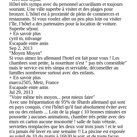
Hôtel très sympa avec du personnel accueillants et toujours
souriant. Une ville superbe à visiter et des plages pour
bronzer. L’hôtel est à proximité de plein de commerces et
restaurants. Si vous voulez aller un peu plus loin ou visiter
l’île, l’hôtel a des partenaires pour la location de voiture.
Superbe séjour.
+ En savoir plus
cyril m, nilvange
Escapade entre amis
Sep 2, 2013
"Moyen Moyen"
Si vous aimez les allemand l'hotel est fait pour vous ! Les
chambres sont petite, la nourriture n'est " pas très comestible"
mais le service est très simpa et serviable, déconseiller au
familles nombreuse surtout avec des enfants.
+ En savoir plus
marco2505, Metz, France
Escapade entre amis
Jul 29, 2013
"Voire même très moyen... peut mieux faire"
Avec une fréquentation de 95% de fêtards allemand qui sont
en pays conquis, c'est l'hôtel qu'il faut absolument éviter avec
un ou des enfants ... Loin de la plage ( 10 bonnes minutes en
poussette ) aucunes animations, chambre très petite avec des
murs en carton aucune insonorité ! salle de bain vétuste,
serviettes remplacées que les deux voir trois jours ! et le sol
n'a jamais été laver en une semaine !! La piscine est exposée
au soleil de 10 du matin à 16h30 le soir, et de toute façon