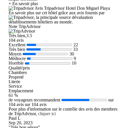
+ En savoir plus
Avis Tripadvisor Hotel Don Miguel Playa
En savoir plus sur cet hôtel grâce aux avis fournis par
, la principale source dévaluation
détablissements hôteliers au monde.
Note TripAdvisor
Très bien,3.5
104 avis
Excellent
22
Très bien
33
Moyen
30
Médiocre
9
Horrible
10
Qualité/prix
Chambres
Propreté
Literie
Service
Emplacement
61 %
de voyageurs recommandent
sur
104 avis sur 104 avis
Pour plus d'information sur le contrôle des avis des membres
de TripAdvisor,
cliquer ici
Paul L
Sep 20, 2023
"Très bon séjour"