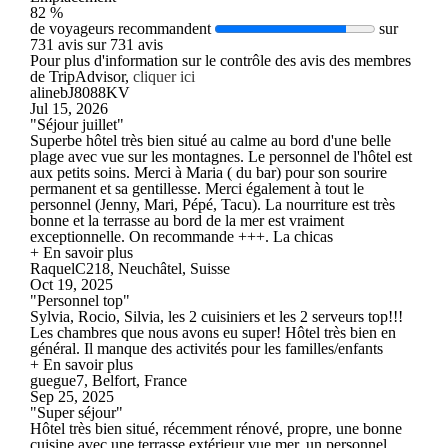
82 %
de voyageurs recommandent
sur
731 avis sur 731 avis
Pour plus d'information sur le contrôle des avis des membres
de TripAdvisor,
cliquer ici
alinebJ8088KV
Jul 15, 2026
"Séjour juillet"
Superbe hôtel très bien situé au calme au bord d'une belle
plage avec vue sur les montagnes. Le personnel de l'hôtel est
aux petits soins. Merci à Maria ( du bar) pour son sourire
permanent et sa gentillesse. Merci également à tout le
personnel (Jenny, Mari, Pépé, Tacu). La nourriture est très
bonne et la terrasse au bord de la mer est vraiment
exceptionnelle. On recommande +++. La chicas
+ En savoir plus
RaquelC218, Neuchâtel, Suisse
Oct 19, 2025
"Personnel top"
Sylvia, Rocio, Silvia, les 2 cuisiniers et les 2 serveurs top!!!
Les chambres que nous avons eu super! Hôtel très bien en
général. Il manque des activités pour les familles/enfants
+ En savoir plus
guegue7, Belfort, France
Sep 25, 2025
"Super séjour"
Hôtel très bien situé, récemment rénové, propre, une bonne
cuisine avec une terrasse extérieur vue mer, un personnel