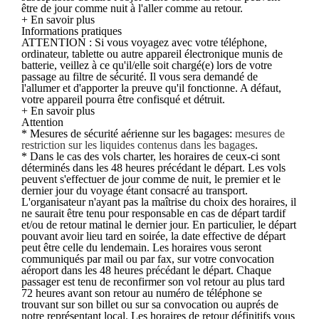
être de jour comme nuit à l'aller comme au retour.
+ En savoir plus
Informations pratiques
ATTENTION : Si vous voyagez avec votre téléphone,
ordinateur, tablette ou autre appareil électronique munis de
batterie, veillez à ce qu'il/elle soit chargé(e) lors de votre
passage au filtre de sécurité. Il vous sera demandé de
l'allumer et d'apporter la preuve qu'il fonctionne. A défaut,
votre appareil pourra être confisqué et détruit.
+ En savoir plus
Attention
* Mesures de sécurité aérienne sur les bagages:
mesures de
restriction sur les liquides contenus dans les bagages
.
* Dans le cas des vols charter, les horaires de ceux-ci sont
déterminés dans les 48 heures précédant le départ. Les vols
peuvent s'effectuer de jour comme de nuit, le premier et le
dernier jour du voyage étant consacré au transport.
L'organisateur n'ayant pas la maîtrise du choix des horaires, il
ne saurait être tenu pour responsable en cas de départ tardif
et/ou de retour matinal le dernier jour. En particulier, le départ
pouvant avoir lieu tard en soirée, la date effective de départ
peut être celle du lendemain. Les horaires vous seront
communiqués par mail ou par fax, sur votre convocation
aéroport dans les 48 heures précédant le départ. Chaque
passager est tenu de reconfirmer son vol retour au plus tard
72 heures avant son retour au numéro de téléphone se
trouvant sur son billet ou sur sa convocation ou auprés de
notre représentant local. Les horaires de retour définitifs vous