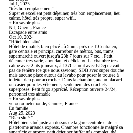
Jul 1, 2025
"très bon emplacement"
Super et excellent petit déjeuner, très bon emplacement, lieu
calme, hôtel très propre, super wifi..
+ En savoir plus
N J, Gueret, France
Escapade entre amis
Oct 10, 2024
"Hôtel bien situé "
Hôtel de qualité, bien placé - à 5mn - près de T-Centralen,
gare centrale et principal carrefour de métros, bus, trams,
supermarché ouvert jusqu'à 23h 7 jours sur 7 etc... Petit
déjeuner très varié, abondant et délicieux. La chambre très
calme avec 2 lits jumeaux, à 137€ la nuit avec P.Dej n'avait
pas de fenêtre (ce que nous savions). SDB avec super douche
mais aucune place autour du lavabo pour poser la trousse à
toilette, rien pour accrocher. Dans la chambre, aucun placard
ou casier pour les vêtements, seulement des crochets
superposés. Petit frigo apprécié. Réception ouverte 24/24,
personnel très aimable.
+ En savoir plus
verocroquelemonde, Cannes, France
En famille
Aug 25, 2023
"Bien situé "
Hôtel bien situé juste au dessus de la gare centrale et de la
plateforme arlanda express. Chambre fonctionnelle malgré sa
superficie et propre, petit déjeuner buffet très complet, thé,