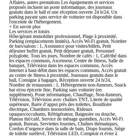
Affaires, autres prestations Les équipements et services
proposés incluent un poste informatique, des journaux
gratuits dans le hall et une réception ouverte 24 h/24. Un
parking payant sans service de voiturier est disponible dans
l'enceinte de l'hébergement.
+ En savoir plus
Les services et loisirs
Hôte/gérant immobilier professionnel, Plage à proximité,
Parking (emplacements limités), Accès Wi-Fi gratuit, Nombre
de bars/salons : 1, Assistance pour visites/billets, Petit
déjeuner buffet gratuit, Petit déjeuner gratuit, Personnel
polyglotte, Tous les jours, Nombre de cafés : 1, Café/thé dans
les espaces communs, Ascenseur, Centre de fitness, Salle de
banquet, Télévision dans les espaces communs, Accès
Internet à haut débit dans les espaces communs, Accès gratuit
au centre de fitness à proximité, Journaux gratuits dans le
hall, Consigne à bagages, Réception ouverte 24 h/24,
Nombre de restaurants : 1, Hébergement non-fumeurs, Snack
bar et/ou épicerie fine, Parking sans voiturier (en
supplément), Poste informatique, Chauffage, Non-fumeurs,
Télévision, Télévision avec chaînes TNT, Literie de qualité
supérieure, Barre d’appui près des toilettes, Bouilloire
électrique, Chambres insonorisées, Rideaux
opaques/occultants, Réfrigérateur, Baignoire ou douche,
Plateau thé/café, Service de ménage quotidien, Accès Wi-Fi
gratuit, Bureau, Serviettes fournies, Chaînes thématiques,
Cordon d’urgence dans la salle de bain, Draps fournis, Siège
de toilette surélevé, Télévision LED, Comptoir et évier à