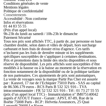
Conditions générales de vente
Mentions légales
Politique de confidentialité
Consentements
Accessibilité : Non conforme
Infos et réservations
01 44 83 55 55
(Prix d'un appel local)
9h-23h du lundi au samedi / 10h-23h le dimanche
Paiement Sécurisé
Tous nos prix sont affichés TTC, à partir de, par personne en base
chambre double, selon dates et villes de départ, hors surcharge
carburant et hors frais de dossier et/ou d'agence. Ces tarifs
n’incluent pas les frais de dernière minute ni les suppléments
spécifiques susceptibles de s’appliquer à certaines destinations.
Prix et promotions dans la limite des stocks disponibles et sous
réserve de disponibilité. Les prix affichés sont susceptibles d’être
modifiés à la hausse ou à la baisse au moment de la réservation en
fonction notamment de la disponibilité ou de la politique tarifaire
de nos partenaires. Ces ajustements de prix sont automatiques.
La vente de voyages sous la marque Partir Pas Cher est assurée
par : Karavel, 17 rue de l’Echiquier 75010 Paris - SAS au capital
de 86.506.179 euros - RCS Paris B 532 321 916 - TVA
intracommunautaire : FR 52 532 321 916 - Tél : 01 73 27 55 55
(prix d’un appel local TTC) - Immatriculation n° IM075140042
auprès d’ATOUT France - Garant : APST, 87-89, Rue de la
Boétie 75008 Paris - RCP : Helvetia Assurances, 25 Quai
Lamandé 76600 Le Havre.