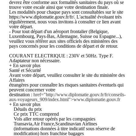
devrez être conforme aux formalités sanitaires du pays où se
trouve votre escale ainsi que votre destination finale.
Les modalités pour chaque pays sont consultables sur le site
https://www.diplomatie.gouv.fr/fr/. L'actualité évoluant très
régulièrement, nous vous invitons à consulter ce lien avant
votre départ.
- Pour tout départ d'un aéroport frontalier (Belgique,
Luxembourg, Pays-Bas, Allemagne, Suisse ou Espagne...),
veuillez vous référer aux sites officiels des ministères des
pays concernés pour les conditions de départ et de retour.
COURANT ELECTRIQUE : 230V et 50Hz. Type F.
Adaptateur non nécessaire.
+ En savoir plus
Santé et Sécurité
Avant votre départ, veuillez consulter le site du ministère des
Affaires
étrangères pour connaître les risques sanitaires éventuels qui
peuvent concerner votre
destination :
href="http://www.diplomatie.gouv.fr/fr/conseils-
aux-voyageurs_909/index.html">www.diplomatie.gouv.fr
+ En savoir plus
Détails du prix
Ce prix TTC comprend
Vols aller retour opérés par les compagnies
Transavia,Air France,Scandinavian Airlines
(informations données à titre indicatif sous réserve de
modification) hors franchise bagages