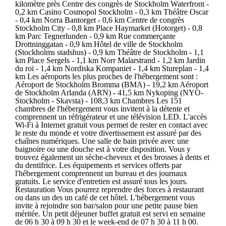
kilomètre près Centre des congrès de Stockholm Waterfront -
0,2 km Casino Cosmopol Stockholm - 0,3 km Théâtre Oscar
- 0,4 km Norra Bantorget - 0,6 km Centre de congrès
Stockholm City - 0,8 km Place Haymarket (Hotorget) - 0,8
km Parc Tegnerlunden - 0,9 km Rue commerçante
Drottninggatan - 0,9 km Hôtel de ville de Stockholm
(Stockholms stadshus) - 0,9 km Théâtre de Stockholm - 1,1
km Place Sergels - 1,1 km Norr Malarstrand - 1,2 km Jardin
du roi - 1,4 km Nordiska Kompaniet - 1,4 km Stureplan - 1,4
km Les aéroports les plus proches de l'hébergement sont :
Aéroport de Stockholm Bromma (BMA) - 19,2 km Aéroport
de Stockholm Arlanda (ARN) - 41,5 km Nykoping (NYO-
Stockholm - Skavsta) - 108,3 km Chambres Les 151
chambres de l'hébergement vous invitent à la détente et
comprennent un réfrigérateur et une télévision LED. L'accès
Wi-Fi à Internet gratuit vous permet de rester en contact avec
le reste du monde et votre divertissement est assuré par des
chaînes numériques. Une salle de bain privée avec une
baignoire ou une douche est à votre disposition. Vous y
trouvez également un sèche-cheveux et des brosses à dents et
du dentifrice. Les équipements et services offerts par
l'hébergement comprennent un bureau et des journaux
gratuits. Le service d'entretien est assuré tous les jours.
Restauration Vous pourrez reprendre des forces à restaurant
ou dans un des un café de cet hôtel. L'hébergement vous
invite à rejoindre son bar/salon pour une petite pause bien
méritée. Un petit déjeuner buffet gratuit est servi en semaine
de 06 h 30 à 09 h 30 et le week-end de 07 h 30 à 11 h 00.