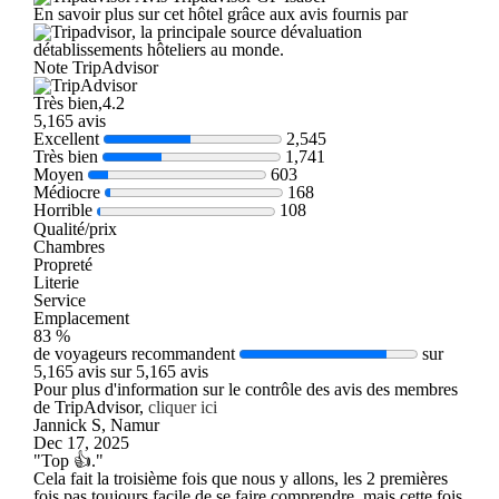
En savoir plus sur cet hôtel grâce aux avis fournis par
, la principale source dévaluation
détablissements hôteliers au monde.
Note TripAdvisor
Très bien,4.2
5,165 avis
Excellent
2,545
Très bien
1,741
Moyen
603
Médiocre
168
Horrible
108
Qualité/prix
Chambres
Propreté
Literie
Service
Emplacement
83 %
de voyageurs recommandent
sur
5,165 avis sur 5,165 avis
Pour plus d'information sur le contrôle des avis des membres
de TripAdvisor,
cliquer ici
Jannick S, Namur
Dec 17, 2025
"Top 👍."
Cela fait la troisième fois que nous y allons, les 2 premières
fois pas toujours facile de se faire comprendre, mais cette fois