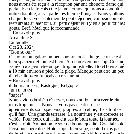
nous avons été reçu à la réception par une chouette dame qui
parlait bien le fraçais et le jeune homme qui nous a conduit à
notre chambre, aussi parle très bien le français. Nous y allons
chaque fois avec seulement le petit déjeuner, car beaucoup de
restaurants au alentour, au petit déjeuner il y en a pour tout les
gouts. Bref, hôtel que je recommande.
+ En savoir plus
Amandine S
En famille
Oct 28, 2024
"Bon sejour "
Chambre bungalow un peu sombre en éclairage, le reste est
bien spacieux et tout est bien . Structures enfants top. Cuisine
variée mais peut etre un peu trop industrielle. Hotel bien situé
à 10 min environ à pied de la plage. Manque peut etre un peu
d'indications en français au restaurant.
+ En savoir plus
didiermariebess, Bastogne, Belgique
Jul 16, 2024
"super"
Nous avions hésité à réserver, nous voulions réserver le riu
mais trop tard..... Nous n'avons pas été déçu. Les
appartements sont spacieux, propres, au calme, il y a tout ce
qu'il faut. Une grande terrasse. La nourriture y est correcte et
variée. Pour ceux qui n'aiment pas le bruit toute la journée,
c'est parfait. Animation le soir de bonne qualité. Cocktails ok
Personnel agréable. Hôtel super bien situé, central mais pas
de bruit, ce qui est rare. Un seul point négatif lorsque l'on a le