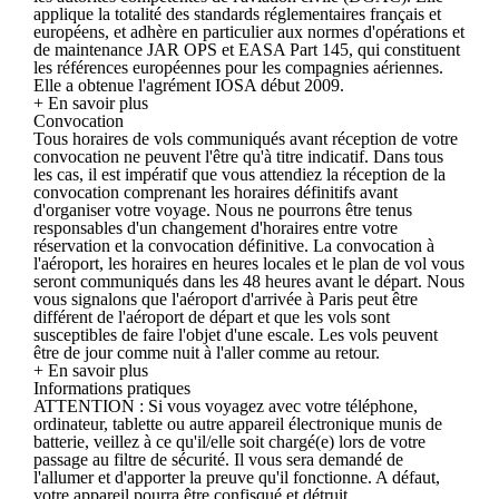
applique la totalité des standards réglementaires français et
européens, et adhère en particulier aux normes d'opérations et
de maintenance JAR OPS et EASA Part 145, qui constituent
les références européennes pour les compagnies aériennes.
Elle a obtenue l'agrément IOSA début 2009.
+ En savoir plus
Convocation
Tous horaires de vols communiqués avant réception de votre
convocation ne peuvent l'être qu'à titre indicatif. Dans tous
les cas, il est impératif que vous attendiez la réception de la
convocation comprenant les horaires définitifs avant
d'organiser votre voyage. Nous ne pourrons être tenus
responsables d'un changement d'horaires entre votre
réservation et la convocation définitive. La convocation à
l'aéroport, les horaires en heures locales et le plan de vol vous
seront communiqués dans les 48 heures avant le départ. Nous
vous signalons que l'aéroport d'arrivée à Paris peut être
différent de l'aéroport de départ et que les vols sont
susceptibles de faire l'objet d'une escale. Les vols peuvent
être de jour comme nuit à l'aller comme au retour.
+ En savoir plus
Informations pratiques
ATTENTION : Si vous voyagez avec votre téléphone,
ordinateur, tablette ou autre appareil électronique munis de
batterie, veillez à ce qu'il/elle soit chargé(e) lors de votre
passage au filtre de sécurité. Il vous sera demandé de
l'allumer et d'apporter la preuve qu'il fonctionne. A défaut,
votre appareil pourra être confisqué et détruit.