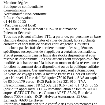
Mentions légales
Politique de confidentialité
Consentements
Accessibilité : Non conforme
Infos et réservations
01 44 83 55 55
(Prix d'un appel local)
9h-23h du lundi au samedi / 10h-23h le dimanche
Paiement Sécurisé
Tous nos prix sont affichés TTC, à partir de, par personne en base
chambre double, selon dates et villes de départ, hors surcharge
carburant et hors frais de dossier et/ou d'agence. Ces tarifs
n’incluent pas les frais de dernière minute ni les suppléments
spécifiques susceptibles de s’appliquer à certaines destinations.
Prix et promotions dans la limite des stocks disponibles et sous
réserve de disponibilité. Les prix affichés sont susceptibles d’être
modifiés à la hausse ou à la baisse au moment de la réservation en
fonction notamment de la disponibilité ou de la politique tarifaire
de nos partenaires. Ces ajustements de prix sont automatiques.
La vente de voyages sous la marque Partir Pas Cher est assurée
par : Karavel, 17 rue de l’Echiquier 75010 Paris - SAS au capital
de 86.506.179 euros - RCS Paris B 532 321 916 - TVA
intracommunautaire : FR 52 532 321 916 - Tél : 01 73 27 55 55
(prix d’un appel local TTC) - Immatriculation n° IM075140042
auprès d’ATOUT France - Garant : APST, 87-89, Rue de la
Boétie 75008 Paris - RCP : Helvetia Assurances, 25 Quai
Lamandé 76600 Le Havre.
Pour plus d'information sur le contrôle des avis des membres de