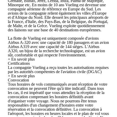
Grenade, Bilbao, Jerez, Lérida, Ibiza, Palma de Majorque,
Minorque etc. En moins de 10 ans Vueling est devenue une
compagnie aérienne de référence en Europe du Sud. Les
avions de la compagnie relient également les villes d'Europe
et d'Afrique du Nord. Elle dessert les principaux aéroports de
la France, d'Italie, des Pays-Bas, de la Belgique, du Portugal,
de Malte, et de la Grèce. Vueling exploite quotidiennement
des liaisons sur une base de 40 destinations européennes.
La flotte de Vueling est uniquement composée d'avions
Airbus A-320 avec une capacité de 180 passagers et un avion
Airbus A319 avec une capacité de 144 sièges. L'Airbus
A320, un bijou de la recherche technologique, est un avion
sûr, confortable et qui respecte l'environnement.
+ En savoir plus
Certifications
La compagnie Vueling a reçu toutes les autorisations requises
par les autorités compétentes de l'aviation civile (DGAC)
+ En savoir plus
Convocation
Tous horaires de vols communiqués avant réception de votre
convocation ne peuvent l'être qu'à titre indicatif. Dans tous
les cas, il est impératif que vous attendiez la réception de la
convocation comprenant les horaires définitifs avant
d'organiser votre voyage. Nous ne pourrons être tenus
responsables d'un changement d'horaires entre votre
réservation et la convocation définitive. La convocation à
l'aéroport, les horaires en heures locales et le plan de vol vous