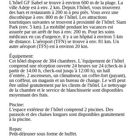
L'hôtel GF Isabel se trouve à environ 600 m de la plage. La
ville Adeje est à env. 2 km. Depuis l\'hôtel, vous trouverez
des bars et restaurants à 200 m à peu près. Vous avez une
discothèque à env. 800 m de l`hôtel. Les attractions
touristiques suivantes se trouvent à proximité de l`hôtel: Siam
Park (env. 5 km). La mobilité pendant les vacances est
assurée par un arrêt de bus à env. 200 m. Pour les soins
médicaux en cas d'urgence, il y a un hôpital à environ 5 km
de distance. L'aéroport (TFN) se trouve à env. 81 km. Un
autre aéroport (TFS) est à environ 20 km.
Équipement:
Cet hôtel dispose de 384 chambres. L`équipement de l`hôtel
comprend une réception ouverte 24 heures sur 24 (check-in à
partir de 14:00 h, check-out jusqu`à 12:00 h), un hall
d`entrée, 2 ascenseurs, un climatiseur, un coffre-fort (payant),
un coiffeur, un magasin et un bureau de change. Le wifi peut
être utilisé gratuitement par les clients de l'hôtel. Le nettoyage
de la chambre et le service de blanchisserie sont disponibles
moyennant des frais.
Piscine:
L'espace extérieur de l`hôtel comprend 2 piscines. Des
parasols et des chaises longues sont disponibles gratuitement
à la piscine.
Repas:
Petit-déjeuner sous forme de buffet.