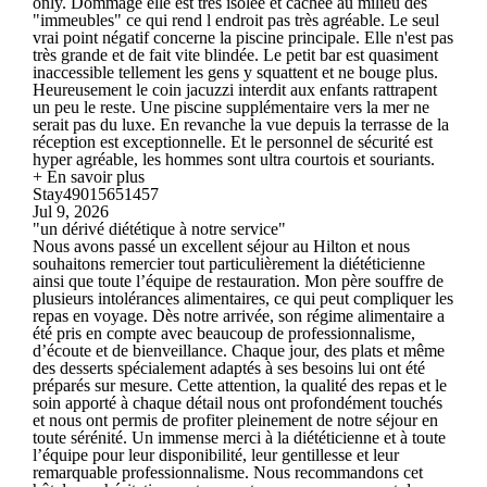
only. Dommage elle est tres isolée et cachée au milieu des
"immeubles" ce qui rend l endroit pas très agréable. Le seul
vrai point négatif concerne la piscine principale. Elle n'est pas
très grande et de fait vite blindée. Le petit bar est quasiment
inaccessible tellement les gens y squattent et ne bouge plus.
Heureusement le coin jacuzzi interdit aux enfants rattrapent
un peu le reste. Une piscine supplémentaire vers la mer ne
serait pas du luxe. En revanche la vue depuis la terrasse de la
réception est exceptionnelle. Et le personnel de sécurité est
hyper agréable, les hommes sont ultra courtois et souriants.
+ En savoir plus
Stay49015651457
Jul 9, 2026
"un dérivé diététique à notre service"
Nous avons passé un excellent séjour au Hilton et nous
souhaitons remercier tout particulièrement la diététicienne
ainsi que toute l’équipe de restauration. Mon père souffre de
plusieurs intolérances alimentaires, ce qui peut compliquer les
repas en voyage. Dès notre arrivée, son régime alimentaire a
été pris en compte avec beaucoup de professionnalisme,
d’écoute et de bienveillance. Chaque jour, des plats et même
des desserts spécialement adaptés à ses besoins lui ont été
préparés sur mesure. Cette attention, la qualité des repas et le
soin apporté à chaque détail nous ont profondément touchés
et nous ont permis de profiter pleinement de notre séjour en
toute sérénité. Un immense merci à la diététicienne et à toute
l’équipe pour leur disponibilité, leur gentillesse et leur
remarquable professionnalisme. Nous recommandons cet