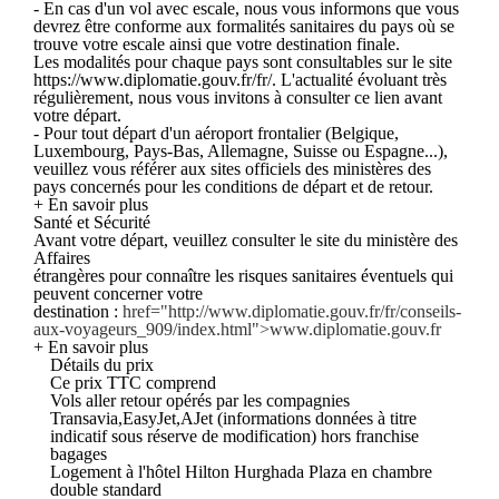
- En cas d'un vol avec escale, nous vous informons que vous
devrez être conforme aux formalités sanitaires du pays où se
trouve votre escale ainsi que votre destination finale.
Les modalités pour chaque pays sont consultables sur le site
https://www.diplomatie.gouv.fr/fr/. L'actualité évoluant très
régulièrement, nous vous invitons à consulter ce lien avant
votre départ.
- Pour tout départ d'un aéroport frontalier (Belgique,
Luxembourg, Pays-Bas, Allemagne, Suisse ou Espagne...),
veuillez vous référer aux sites officiels des ministères des
pays concernés pour les conditions de départ et de retour.
+ En savoir plus
Santé et Sécurité
Avant votre départ, veuillez consulter le site du ministère des
Affaires
étrangères pour connaître les risques sanitaires éventuels qui
peuvent concerner votre
destination :
href="http://www.diplomatie.gouv.fr/fr/conseils-
aux-voyageurs_909/index.html">www.diplomatie.gouv.fr
+ En savoir plus
Détails du prix
Ce prix TTC comprend
Vols aller retour opérés par les compagnies
Transavia,EasyJet,AJet (informations données à titre
indicatif sous réserve de modification) hors franchise
bagages
Logement à l'hôtel Hilton Hurghada Plaza en chambre
double standard