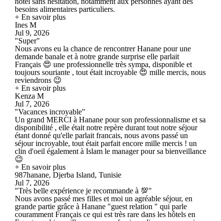
hôtel sans hésitation, notamment aux personnes ayant des
besoins alimentaires particuliers.
+ En savoir plus
Ines M
Jul 9, 2026
"Super"
Nous avons eu la chance de rencontrer Hanane pour une
demande banale et à notre grande surprise elle parlait
Français 😍 une professionnelle très sympa, disponible et
toujours souriante , tout était incroyable 😍 mille mercis, nous
reviendrons 😉
+ En savoir plus
Kenza M
Jul 7, 2026
"Vacances incroyable"
Un grand MERCI à Hanane pour son professionnalisme et sa
disponibilité , elle était notre repère durant tout notre séjour
étant donné qu'elle parlait francais, nous avons passé un
séjour incroyable, tout était parfait encore mille mercis ! un
clin d'oeil également à Islam le manager pour sa bienveillance
😉
+ En savoir plus
987hanane, Djerba Island, Tunisie
Jul 7, 2026
"Très belle expérience je recommande à 💯"
Nous avons passé mes filles et moi un agréable séjour, en
grande partie grâce à Hanane "guest relation " qui parle
couramment Français ce qui est très rare dans les hôtels en