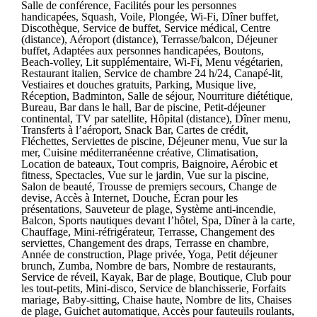
Salle de conférence, Facilités pour les personnes
handicapées, Squash, Voile, Plongée, Wi-Fi, Dîner buffet,
Discothèque, Service de buffet, Service médical, Centre
(distance), Aéroport (distance), Terrasse/balcon, Déjeuner
buffet, Adaptées aux personnes handicapées, Boutons,
Beach-volley, Lit supplémentaire, Wi-Fi, Menu végétarien,
Restaurant italien, Service de chambre 24 h/24, Canapé-lit,
Vestiaires et douches gratuits, Parking, Musique live,
Réception, Badminton, Salle de séjour, Nourriture diététique,
Bureau, Bar dans le hall, Bar de piscine, Petit-déjeuner
continental, TV par satellite, Hôpital (distance), Dîner menu,
Transferts à l’aéroport, Snack Bar, Cartes de crédit,
Fléchettes, Serviettes de piscine, Déjeuner menu, Vue sur la
mer, Cuisine méditerranéenne créative, Climatisation,
Location de bateaux, Tout compris, Baignoire, Aérobic et
fitness, Spectacles, Vue sur le jardin, Vue sur la piscine,
Salon de beauté, Trousse de premiers secours, Change de
devise, Accès à Internet, Douche, Écran pour les
présentations, Sauveteur de plage, Système anti-incendie,
Balcon, Sports nautiques devant l’hôtel, Spa, Dîner à la carte,
Chauffage, Mini-réfrigérateur, Terrasse, Changement des
serviettes, Changement des draps, Terrasse en chambre,
Année de construction, Plage privée, Yoga, Petit déjeuner
brunch, Zumba, Nombre de bars, Nombre de restaurants,
Service de réveil, Kayak, Bar de plage, Boutique, Club pour
les tout-petits, Mini-disco, Service de blanchisserie, Forfaits
mariage, Baby-sitting, Chaise haute, Nombre de lits, Chaises
de plage, Guichet automatique, Accès pour fauteuils roulants,