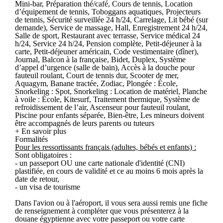
Mini-bar, Préparation thé/café, Cours de tennis, Location
d’équipement de tennis, Toboggans aquatiques, Projecteurs
de tennis, Sécurité surveillée 24 h/24, Carrelage, Lit bébé (sur
demande), Service de massage, Hall, Enregistrement 24 h/24,
Salle de sport, Restaurant avec terrasse, Service médical 24
h/24, Service 24 h/24, Pension complète, Petit-déjeuner à la
carte, Petit-déjeuner américain, Code vestimentaire (dîner),
Journal, Balcon à la française, Bidet, Duplex, Système
d’appel d’urgence (salle de bain), Accès à la douche pour
fauteuil roulant, Court de tennis dur, Scooter de mer,
Aquagym, Banane tractée, Zodiac, Plongée : École,
Snorkeling : Spot, Snorkeling : Location de matériel, Planche
à voile : École, Kitesurf, Traitement thermique, Système de
refroidissement de l’air, Ascenseur pour fauteuil roulant,
Piscine pour enfants séparée, Bien-être, Les mineurs doivent
être accompagnés de leurs parents ou tuteurs
+ En savoir plus
Formalités
Pour les ressortissants français (adultes, bébés et enfants) :
Sont obligatoires :
- un passeport OU une carte nationale d'identité (CNI)
plastifiée, en cours de validité et ce au moins 6 mois après la
date de retour,
- un visa de tourisme
Dans l'avion ou à l'aéroport, il vous sera aussi remis une fiche
de renseignement à compléter que vous présenterez à la
douane égyptienne avec votre passeport ou votre carte