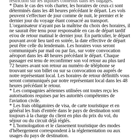
restriction sur les liquides contenus dans les bagages
.
* Dans le cas des vols charter, les horaires de ceux-ci sont
déterminés dans les 48 heures précédant le départ. Les vols
peuvent s'effectuer de jour comme de nuit, le premier et le
dernier jour du voyage étant consacré au transport.
L'organisateur n'ayant pas la maîtrise du choix des horaires, il
ne saurait être tenu pour responsable en cas de départ tardif
et/ou de retour matinal le dernier jour. En particulier, le départ
pouvant avoir lieu tard en soirée, la date effective de départ
peut être celle du lendemain. Les horaires vous seront
communiqués par mail ou par fax, sur votre convocation
aéroport dans les 48 heures précédant le départ. Chaque
passager est tenu de reconfirmer son vol retour au plus tard
72 heures avant son retour au numéro de téléphone se
trouvant sur son billet ou sur sa convocation ou auprés de
notre représentant local. Les horaires de retour définitifs vous
seront communiqués par notre représentant local dans les 48
heures précédant le retour.
* Les compagnies aériennes utilisées ont toutes reçu les
autorisations requises par les autorités compétentes de
l'aviation civile.
* Les frais obligatoires de visa, de carte touristique et en
général les frais d'entrée dans le pays de destination sont
toujours à la charge du client en plus du prix du vol, du
séjour ou du circuit déjà réglés.
* L'homologation et le classement touristique des modes
d'hébergement correspondent à la réglementation ou aux
usages du pays de destination.