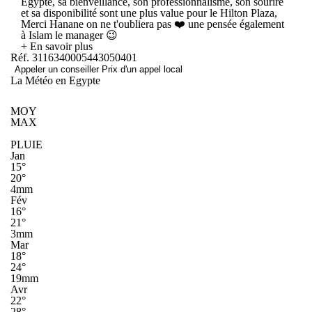
Egypte, sa bienveillance, son professionnalisme, son sourire
et sa disponibilité sont une plus value pour le Hilton Plaza,
Merci Hanane on ne t'oubliera pas ❤️ une pensée également
à Islam le manager 😉
+ En savoir plus
Réf. 3116340005443050401
Appeler un conseiller
Prix d'un appel local
La Météo en Egypte
MOY
MAX
PLUIE
Jan
15°
20°
4mm
Fév
16°
21°
3mm
Mar
18°
24°
19mm
Avr
22°
28°