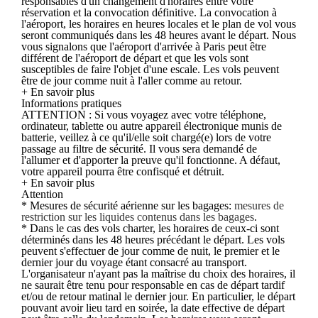
responsables d'un changement d'horaires entre votre
réservation et la convocation définitive. La convocation à
l'aéroport, les horaires en heures locales et le plan de vol vous
seront communiqués dans les 48 heures avant le départ. Nous
vous signalons que l'aéroport d'arrivée à Paris peut être
différent de l'aéroport de départ et que les vols sont
susceptibles de faire l'objet d'une escale. Les vols peuvent
être de jour comme nuit à l'aller comme au retour.
+ En savoir plus
Informations pratiques
ATTENTION : Si vous voyagez avec votre téléphone,
ordinateur, tablette ou autre appareil électronique munis de
batterie, veillez à ce qu'il/elle soit chargé(e) lors de votre
passage au filtre de sécurité. Il vous sera demandé de
l'allumer et d'apporter la preuve qu'il fonctionne. A défaut,
votre appareil pourra être confisqué et détruit.
+ En savoir plus
Attention
* Mesures de sécurité aérienne sur les bagages:
mesures de
restriction sur les liquides contenus dans les bagages
.
* Dans le cas des vols charter, les horaires de ceux-ci sont
déterminés dans les 48 heures précédant le départ. Les vols
peuvent s'effectuer de jour comme de nuit, le premier et le
dernier jour du voyage étant consacré au transport.
L'organisateur n'ayant pas la maîtrise du choix des horaires, il
ne saurait être tenu pour responsable en cas de départ tardif
et/ou de retour matinal le dernier jour. En particulier, le départ
pouvant avoir lieu tard en soirée, la date effective de départ