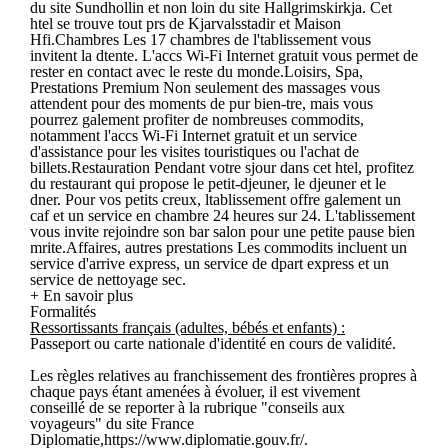
du site Sundhollin et non loin du site Hallgrimskirkja. Cet
htel se trouve tout prs de Kjarvalsstadir et Maison
Hfi.Chambres Les 17 chambres de l'tablissement vous
invitent la dtente. L'accs Wi-Fi Internet gratuit vous permet de
rester en contact avec le reste du monde.Loisirs, Spa,
Prestations Premium Non seulement des massages vous
attendent pour des moments de pur bien-tre, mais vous
pourrez galement profiter de nombreuses commodits,
notamment l'accs Wi-Fi Internet gratuit et un service
d'assistance pour les visites touristiques ou l'achat de
billets.Restauration Pendant votre sjour dans cet htel, profitez
du restaurant qui propose le petit-djeuner, le djeuner et le
dner. Pour vos petits creux, ltablissement offre galement un
caf et un service en chambre 24 heures sur 24. L'tablissement
vous invite rejoindre son bar salon pour une petite pause bien
mrite.Affaires, autres prestations Les commodits incluent un
service d'arrive express, un service de dpart express et un
service de nettoyage sec.
+ En savoir plus
Formalités
Ressortissants français (adultes, bébés et enfants) :
Passeport ou carte nationale d'identité en cours de validité.
Les règles relatives au franchissement des frontières propres à
chaque pays étant amenées à évoluer, il est vivement
conseillé de se reporter à la rubrique "conseils aux
voyageurs" du site France
Diplomatie,https://www.diplomatie.gouv.fr/.