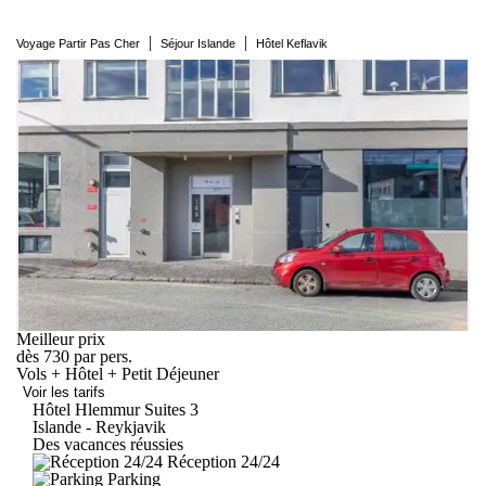
|
|
Voyage Partir Pas Cher
Séjour Islande
Hôtel Keflavik
Meilleur prix
dès
730
par pers.
Vols + Hôtel + Petit Déjeuner
Voir les tarifs
Hôtel Hlemmur
Suites
3
Islande - Reykjavik
Des vacances réussies
Réception 24/24
Parking