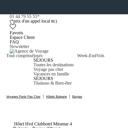
01 44 79 55 55
*
(*prix d'un appel local ttc)
Favoris
Espace Client
FAQ
Newsletter
Tout compris
séjours
Week-End
Vols
SÉJOURS
Toutes les destinations
Voyage pas cher
Vacances en famille
SÉJOURS
Thalasso & Bien-être
|
|
Voyages Partir Pas Cher
Hôtels Bulgarie
Burgas
Hôtel Hvd Clubhotel
Miramar
4