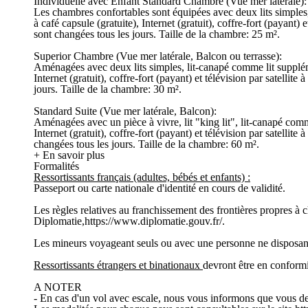
Individuelle avec Enfant Standard Chambre (Vue mer latérale):
Les chambres confortables sont équipées avec deux lits simples, 
à café capsule (gratuite), Internet (gratuit), coffre-fort (payant)
sont changées tous les jours. Taille de la chambre: 25 m².
Superior Chambre (Vue mer latérale, Balcon ou terrasse):
Aménagées avec deux lits simples, lit-canapé comme lit supplémen
Internet (gratuit), coffre-fort (payant) et télévision par satellit
jours. Taille de la chambre: 30 m².
Standard Suite (Vue mer latérale, Balcon):
Aménagées avec un pièce à vivre, lit "king lit", lit-canapé comme
Internet (gratuit), coffre-fort (payant) et télévision par satellit
changées tous les jours. Taille de la chambre: 60 m².
+ En savoir plus
Formalités
Ressortissants français (adultes, bébés et enfants) :
Passeport ou carte nationale d'identité en cours de validité.
Les règles relatives au franchissement des frontières propres à 
Diplomatie,https://www.diplomatie.gouv.fr/.
Les mineurs voyageant seuls ou avec une personne ne disposant pa
Ressortissants étrangers et binationaux
devront être en conformit
A NOTER
- En cas d'un vol avec escale, nous vous informons que vous devr