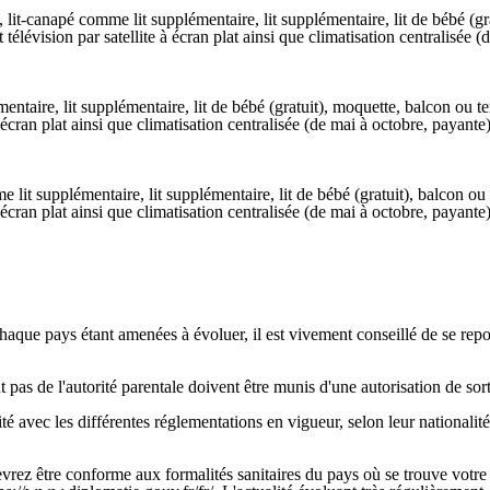
lit-canapé comme lit supplémentaire, lit supplémentaire, lit de bébé (gra
 et télévision par satellite à écran plat ainsi que climatisation centralisé
taire, lit supplémentaire, lit de bébé (gratuit), moquette, balcon ou ter
e à écran plat ainsi que climatisation centralisée (de mai à octobre, payan
 lit supplémentaire, lit supplémentaire, lit de bébé (gratuit), balcon ou t
e à écran plat ainsi que climatisation centralisée (de mai à octobre, payan
chaque pays étant amenées à évoluer, il est vivement conseillé de se rep
s de l'autorité parentale doivent être munis d'une autorisation de sortie
é avec les différentes réglementations en vigueur, selon leur nationalité
ez être conforme aux formalités sanitaires du pays où se trouve votre e