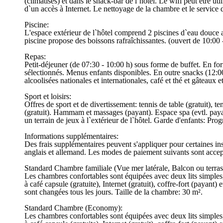
(climatisés) et dans le snack-bar de l`hôtel. Le wifi peut être ut
d`un accès à Internet. Le nettoyage de la chambre et le service d
Piscine:
L'espace extérieur de l`hôtel comprend 2 piscines d`eau douce a
piscine propose des boissons rafraîchissantes. (ouvert de 10:00 
Repas:
Petit-déjeuner (de 07:30 - 10:00 h) sous forme de buffet. En for
sélectionnés. Menus enfants disponibles. En outre snacks (12:00 
alcoolisées nationales et internationales, café et thé et gâteaux e
Sport et loisirs:
Offres de sport et de divertissement: tennis de table (gratuit), t
(gratuit). Hammam et massages (payant). Espace spa (evtl. paya
un terrain de jeux à l`extérieur de l`hôtel. Garde d'enfants: Pro
Informations supplémentaires:
Des frais supplémentaires peuvent s'appliquer pour certaines ins
anglais et allemand. Les modes de paiement suivants sont acce
Standard Chambre familiale (Vue mer latérale, Balcon ou terras
Les chambres confortables sont équipées avec deux lits simples, 
à café capsule (gratuite), Internet (gratuit), coffre-fort (payant)
sont changées tous les jours. Taille de la chambre: 30 m².
Standard Chambre (Economy):
Les chambres confortables sont équipées avec deux lits simples, 