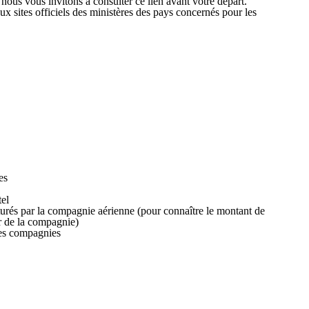
 nous vous invitons à consulter ce lien avant votre départ.
x sites officiels des ministères des pays concernés pour les
es
tel
turés par la compagnie aérienne (pour connaître le montant de
er de la compagnie)
nes compagnies