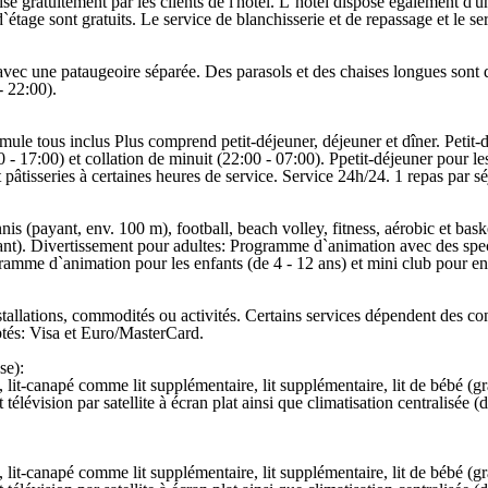
ilisé gratuitement par les clients de l'hôtel. L´hôtel dispose également d'
`étage sont gratuits. Le service de blanchisserie et de repassage et le s
vec une pataugeoire séparée. Des parasols et des chaises longues sont d
- 22:00).
mule tous inclus Plus comprend petit-déjeuner, déjeuner et dîner. Petit-
- 17:00) et collation de minuit (22:00 - 07:00). Ppetit-déjeuner pour les
t pâtisseries à certaines heures de service. Service 24h/24. 1 repas par sé
ennis (payant, env. 100 m), football, beach volley, fitness, aérobic et bas
nt). Divertissement pour adultes: Programme d`animation avec des specta
gramme d`animation pour les enfants (de 4 - 12 ans) et mini club pour en
tallations, commodités ou activités. Certains services dépendent des con
ptés: Visa et Euro/MasterCard.
se):
lit-canapé comme lit supplémentaire, lit supplémentaire, lit de bébé (gra
 et télévision par satellite à écran plat ainsi que climatisation centralisé
lit-canapé comme lit supplémentaire, lit supplémentaire, lit de bébé (gra