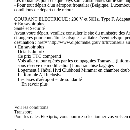
Les modalités pour chaque pays sont consultables sur le site htt
- Pour tout départ d'un aéroport frontalier (Belgique, Luxembou
conditions de départ et de retour.
COURANT ELECTRIQUE : 230 V et 50Hz. Type F. Adaptateu
+ En savoir plus
Santé et Sécurité
Avant votre départ, veuillez consulter le site du ministère des Af
étrangères pour connaître les risques sanitaires éventuels qui p
destination :
href="http://www.diplomatie.gouv.fr/fr/conseils
+ En savoir plus
Détails du prix
Ce prix TTC comprend
Vols aller retour opérés par les compagnies Transavia (informa
sous réserve de modification) hors franchise bagages
Logement à l'hôtel Hvd Clubhotel Miramar en chambre doubl
La formule All Inclusive
Les taxes d'aéroport et de solidarité
+ En savoir plus
Voir les conditions
Transport
Pour les dates Flexiprix, vous pourrez sélectionner vos vols en 