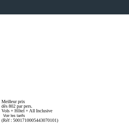
Meilleur prix
dès
802
par pers.
Vols + Hôtel + All Inclusive
Voir les tarifs
(Réf : 5001710005443070101)