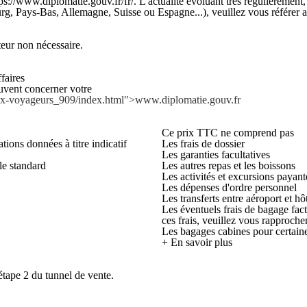
ps://www.diplomatie.gouv.fr/fr/. L'actualité évoluant très régulièrement,
rg, Pays-Bas, Allemagne, Suisse ou Espagne...), veuillez vous référer au
r non nécessaire.
faires
euvent concerner votre
-aux-voyageurs_909/index.html">www.diplomatie.gouv.fr
Ce prix TTC ne comprend pas
tions données à titre indicatif
Les frais de dossier
Les garanties facultatives
e standard
Les autres repas et les boissons
Les activités et excursions payant
Les dépenses d'ordre personnel
Les transferts entre aéroport et hô
Les éventuels frais de bagage fac
ces frais, veuillez vous rapproch
Les bagages cabines pour certai
+ En savoir plus
étape 2 du tunnel de vente.