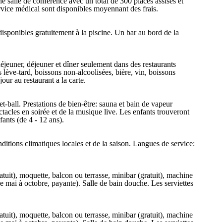
une salle de conférence avec un total de 300 places assises et
ervice médical sont disponibles moyennant des frais.
isponibles gratuitement à la piscine. Un bar au bord de la
déjeuner, déjeuner et dîner seulement dans des restaurants
 lève-tard, boissons non-alcoolisées, bière, vin, boissons
jour au restaurant a la carte.
ket-ball. Prestations de bien-être: sauna et bain de vapeur
cles en soirée et de la musique live. Les enfants trouveront
fants (de 4 - 12 ans).
ditions climatiques locales et de la saison. Langues de service:
tuit), moquette, balcon ou terrasse, minibar (gratuit), machine
e (de mai à octobre, payante). Salle de bain douche. Les serviettes
tuit), moquette, balcon ou terrasse, minibar (gratuit), machine