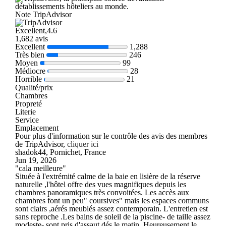
détablissements hôteliers au monde.
Note TripAdvisor
Excellent,4.6
1,682 avis
Excellent
1,288
Très bien
246
Moyen
99
Médiocre
28
Horrible
21
Qualité/prix
Chambres
Propreté
Literie
Service
Emplacement
Pour plus d'information sur le contrôle des avis des membres
de TripAdvisor,
cliquer ici
shadok44, Pornichet, France
Jun 19, 2026
"cala meilleure"
Située à l'extrémité calme de la baie en lisière de la réserve
naturelle ,l'hôtel offre des vues magnifiques depuis les
chambres panoramiques très convoitées. Les accès aux
chambres font un peu" coursives" mais les espaces communs
sont clairs ,aérés meublés assez contemporain. L'entretien est
sans reproche .Les bains de soleil de la piscine- de taille assez
modeste- sont pris d'assaut dés le matin. Heureusement le