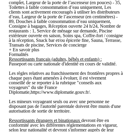
complet, Largeur de la porte de l’ascenseur (en pouces) - 35,
Toilettes à faible consommation d’eau uniquement, Les
clients sont activement encouragés à utiliser les distributeurs
d’eau, Largeur de la porte de l’ascenseur (en centimètres) -
89, Douches à faible consommation d’eau uniquement,
Consigne à bagages, Réception ouverte 24 h/24, Nombre de
restaurants : 1, Service de ménage sur demande, Piscine
extérieure ouverte en saison, Soins spa, Coffre-fort / consigne
à la réception, Snack bar et/ou épicerie fine, Sauna, Terrasse,
Transats de piscine, Services de concierge
+ En savoir plus
Formalités
Ressortissants français (adultes, bébés et enfants) :
Passeport ou carte nationale d'identité en cours de validité.
Les règles relatives au franchissement des frontières propres à
chaque pays étant amenées à évoluer, il est vivement
conseillé de se reporter à la rubrique "conseils aux
voyageurs" du site France
Diplomatie,https://www.diplomatie.gouv.fr/.
Les mineurs voyageant seuls ou avec une personne ne
disposant pas de l'autorité parentale doivent être munis d'une
autorisation de sortie de territoire.
Ressortissants étrangers et binationaux
devront être en
conformité avec les différentes réglementations en vigueur,
selon leur nationalité et devront s'informer auprès de leur