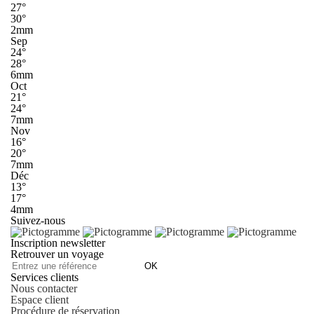
27°
30°
2mm
Sep
24°
28°
6mm
Oct
21°
24°
7mm
Nov
16°
20°
7mm
Déc
13°
17°
4mm
Suivez-nous
Inscription newsletter
Retrouver un voyage
OK
Services clients
Nous contacter
Espace client
Procédure de réservation