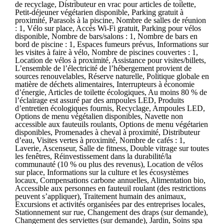
de recyclage, Distributeur en vrac pour articles de toilette,
Petit-déjeuner végétarien disponible, Parking gratuit à
proximité, Parasols à la piscine, Nombre de salles de réunion
: 1, Vélo sur place, Accès Wi-Fi gratuit, Parking pour vélos
disponible, Nombre de bars/salons : 1, Nombre de bars en
bord de piscine : 1, Espaces fumeurs prévus, Informations sur
les visites à faire à vélo, Nombre de piscines couvertes : 1,
Location de vélos à proximité, Assistance pour visites/billets,
L’ensemble de l’électricité de l’hébergement provient de
sources renouvelables, Réserve naturelle, Politique globale en
matière de déchets alimentaires, Interrupteurs à économie
d’énergie, Articles de toilette écologiques, Au moins 80 % de
l’éclairage est assuré par des ampoules LED, Produits
d’entretien écologiques fournis, Recyclage, Ampoules LED,
Options de menu végétalien disponibles, Navette non
accessible aux fauteuils roulants, Options de menu végétarien
disponibles, Promenades à cheval à proximité, Distributeur
d’eau, Visites vertes à proximité, Nombre de cafés : 1,
Laverie, Ascenseur, Salle de fitness, Double vitrage sur toutes
les fenêtres, Réinvestissement dans la durabilité/la
communauté (10 % ou plus des revenus), Location de vélos
sur place, Informations sur la culture et les écosystèmes
locaux, Compensations carbone annuelles, Alimentation bio,
Accessible aux personnes en fauteuil roulant (des restrictions
peuvent s’appliquer), Traitement humain des animaux,
Excursions et activités organisées par des entreprises locales,
Stationnement sur rue, Changement des draps (sur demande),
Changement des serviettes (sur demande), Jardin, Soins spa