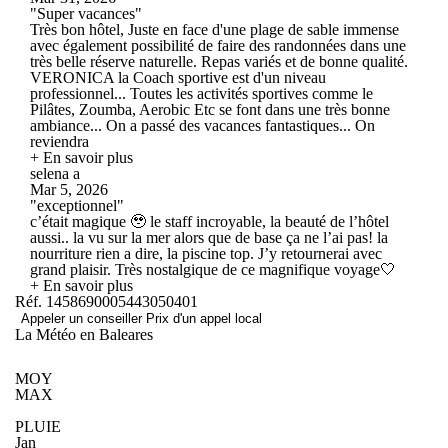
"Super vacances"
Très bon hôtel, Juste en face d'une plage de sable immense
avec également possibilité de faire des randonnées dans une
très belle réserve naturelle. Repas variés et de bonne qualité.
VERONICA la Coach sportive est d'un niveau
professionnel... Toutes les activités sportives comme le
Pilâtes, Zoumba, Aerobic Etc se font dans une très bonne
ambiance... On a passé des vacances fantastiques... On
reviendra
+ En savoir plus
selena a
Mar 5, 2026
"exceptionnel"
c’était magique 🥹 le staff incroyable, la beauté de l’hôtel
aussi.. la vu sur la mer alors que de base ça ne l’ai pas! la
nourriture rien a dire, la piscine top. J’y retournerai avec
grand plaisir. Très nostalgique de ce magnifique voyage🤍
+ En savoir plus
Réf. 1458690005443050401
Appeler un conseiller
Prix d'un appel local
La Météo en Baleares
MOY
MAX
PLUIE
Jan