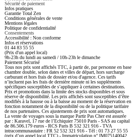
Sécurité de paiement
Infos pratiques
Garantie Total Zen
Conditions générales de vente
Mentions légales
Politique de confidentialité
Consentements
Accessibilité : Non conforme
Infos et réservations
01 44 83 55 55
(Prix d'un appel local)
9h-23h du lundi au samedi / 10h-23h le dimanche
Paiement Sécurisé
Tous nos prix sont affichés TTC, à partir de, par personne en base
chambre double, selon dates et villes de départ, hors surcharge
carburant et hors frais de dossier et/ou d'agence. Ces tarifs
n’incluent pas les frais de dernière minute ni les suppléments
spécifiques susceptibles de s’appliquer à certaines destinations.
Prix et promotions dans la limite des stocks disponibles et sous
réserve de disponibilité. Les prix affichés sont susceptibles d’être
modifiés à la hausse ou à la baisse au moment de la réservation en
fonction notamment de la disponibilité ou de la politique tarifaire
de nos partenaires. Ces ajustements de prix sont automatiques.
La vente de voyages sous la marque Partir Pas Cher est assurée
par : Karavel, 17 rue de l’Echiquier 75010 Paris - SAS au capital
de 86.506.179 euros - RCS Paris B 532 321 916 - TVA
intracommunautaire : FR 52 532 321 916 - Tél : 01 73 27 55 55
(prix d’un appel local TTC) - Immatriculation n° IM075140042