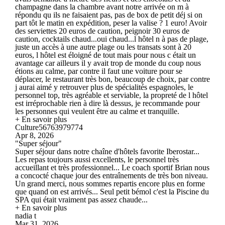
champagne dans la chambre avant notre arrivée on m à
répondu qu ils ne faisaient pas, pas de box de petit déj si on
part tôt le matin en expédition, peser la valise ? 1 euro! Avoir
des serviettes 20 euros de caution, peignoir 30 euros de
caution, cocktails chaud...oui chaud...l hôtel n à pas de plage,
juste un accès à une autre plage ou les transats sont à 20
euros, l hôtel est éloigné de tout mais pour nous c était un
avantage car ailleurs il y avait trop de monde du coup nous
étions au calme, par contre il faut une voiture pour se
déplacer, le restaurant très bon, beaucoup de choix, par contre
j aurai aimé y retrouver plus de spécialités espagnoles, le
personnel top, très agréable et serviable, la propreté de l hôtel
est irréprochable rien à dire là dessus, je recommande pour
les personnes qui veulent être au calme et tranquille.
+ En savoir plus
Culture56763979774
Apr 8, 2026
"Super séjour"
Super séjour dans notre chaîne d'hôtels favorite Iberostar...
Les repas toujours aussi excellents, le personnel très
accueillant et très professionnel... Le coach sportif Brian nous
a concocté chaque jour des entraînements de très bon niveau.
Un grand merci, nous sommes repartis encore plus en forme
que quand on est arrivés... Seul petit bémol c'est la Piscine du
SPA qui était vraiment pas assez chaude...
+ En savoir plus
nadia t
Mar 31, 2026