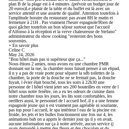
plan B de la plage est à 4 minutes .(prévoir un budget jour de
20 euros)Le plaisir de la table et du buffet est là avec un
service attentif et une assiette de qualité. Attention toutefois à
l'amplitude horaire du restaurant: pas avant 8H le matin et
fermeture à 21H . Pas vraiment l'heure espagnole!Rien de
quoi gâcher toutefois un bon séjour surtout que l'accueil
d'Alfonso à la réception et la verve chaleureuse de Stefano"
administrateur du show cooking "resteront des bons
souvenirs.
+ En savoir plus
Celine C
May 24, 2026
"Bon hôtel mais pas si supérieur que ça..."
Nous étions 2 amies, nous avons eu une chambre PMR
donnant sur la rue, la chambre nous faisait penser à un ehpad,
il n y a pas de vraie porte pour séparer la sdb toilettes de la
chambre, la porte de la douche ne se fermait pas, la douche
fuyait, l évier était bouché, tous les soirs à 22h30 une
personne de l hôtel vient jeter ses 200 bouteilles en verre de l
hôtel sous notre fenêtre, on a eu les odeurs de cuisine dans
notre chambre tous les jours, les lits sont confortables, les
oreillers aussi, le personnel de l accueil bof..il y a une femme
espagnole jeune qui n est vraiment pas agréable ni souriante,
pas top pour l accueil, le spa intérieur l eau de la piscine est
froide, les jets et les bulles fonctionnent une fois sur 4, les
animations bah on a appris le dernier jour qu il y en avait,
aucune information sur ça à notre arrivée, aucun service (j
avais demandé à mettre des fleurs et des chocolats et du