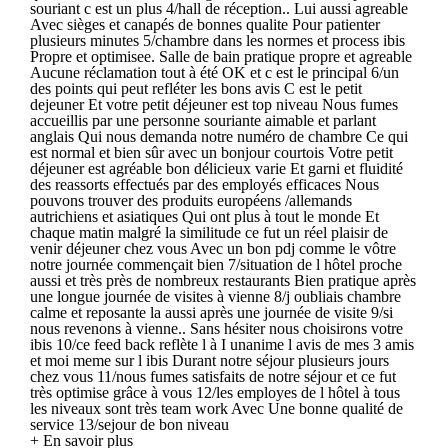
souriant c est un plus 4/hall de réception.. Lui aussi agreable
Avec sièges et canapés de bonnes qualite Pour patienter
plusieurs minutes 5/chambre dans les normes et process ibis
Propre et optimisee. Salle de bain pratique propre et agreable
Aucune réclamation tout à été OK et c est le principal 6/un
des points qui peut refléter les bons avis C est le petit
dejeuner Et votre petit déjeuner est top niveau Nous fumes
accueillis par une personne souriante aimable et parlant
anglais Qui nous demanda notre numéro de chambre Ce qui
est normal et bien sûr avec un bonjour courtois Votre petit
déjeuner est agréable bon délicieux varie Et garni et fluidité
des reassorts effectués par des employés efficaces Nous
pouvons trouver des produits européens /allemands
autrichiens et asiatiques Qui ont plus à tout le monde Et
chaque matin malgré la similitude ce fut un réel plaisir de
venir déjeuner chez vous Avec un bon pdj comme le vôtre
notre journée commençait bien 7/situation de l hôtel proche
aussi et très près de nombreux restaurants Bien pratique après
une longue journée de visites à vienne 8/j oubliais chambre
calme et reposante la aussi après une journée de visite 9/si
nous revenons à vienne.. Sans hésiter nous choisirons votre
ibis 10/ce feed back reflète l à I unanime l avis de mes 3 amis
et moi meme sur l ibis Durant notre séjour plusieurs jours
chez vous 11/nous fumes satisfaits de notre séjour et ce fut
très optimise grâce à vous 12/les employes de l hôtel à tous
les niveaux sont très team work Avec Une bonne qualité de
service 13/sejour de bon niveau
+ En savoir plus