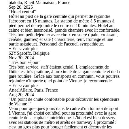
otalotta, Rueil-Malmaison, France
Sep 20, 2025
"Hotel central"
Hôtel au pied de la gare centrale qui permet de rejoindre
l'aéroport en 15 minutes. La station de métro à 5 minutes à
pied permet de rejoindre le centre en 10 minutes. Hôtel au
calme et bien insonorisé, grande chambre avec lit confortable.
Très bon petit déjeuner avec choix en sucré ( pain, croissant,
céréale, gaufres) et salé ( charcuterie, œuf, fromage et une
partie asiatique). Personnel de l'accueil sympathique.
+ En savoir plus
62YSgeoffc, Belgique
Nov 30, 2024
"Trés bon séjour"
Trés bon service, staff étaient génial. L'emplacement de
l'hôtel est très pratique, à proximité de la gare centrale et de la
gare routière. Grâce aux transports en commun, vous pourrez
rejoindre n'importe quel point de Vienne. je recommende
+ En savoir plus
AnaelAllaire, Paris, France
Aug 20, 2024
"Un point de chute confortable pour découvrir les splendeurs
de Vienne !"
Venu pour quelques jours dans le cadre d'un tournoi de sport
à Vienne, j'ai choisi cet hôtel pour sa proximité avec la gare
centrale de la capitale autrichienne. L'hôtel est bien desservi
avec les stations de métro et arrêts de tramway à proximité :
c'est un gros plus pour bouger facilement et découvrir les