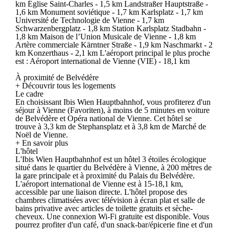
km Église Saint-Charles - 1,5 km Landstraßer Hauptstraße -
1,6 km Monument soviétique - 1,7 km Karlsplatz - 1,7 km
Université de Technologie de Vienne - 1,7 km
Schwarzenbergplatz - 1,8 km Station Karlsplatz Stadbahn -
1,8 km Maison de l’Union Musicale de Vienne - 1,8 km
Artère commerciale Kärntner Straße - 1,9 km Naschmarkt - 2
km Konzerthaus - 2,1 km L'aéroport principal le plus proche
est : Aéroport international de Vienne (VIE) - 18,1 km
À proximité de Belvédère
+ Découvrir tous les logements
Le cadre
En choisissant Ibis Wien Hauptbahnhof, vous profiterez d'un
séjour à Vienne (Favoriten), à moins de 5 minutes en voiture
de Belvédère et Opéra national de Vienne. Cet hôtel se
trouve à 3,3 km de Stephansplatz et à 3,8 km de Marché de
Noël de Vienne.
+ En savoir plus
L'hôtel
L'Ibis Wien Hauptbahnhof est un hôtel 3 étoiles écologique
situé dans le quartier du Belvédère à Vienne, à 200 mètres de
la gare principale et à proximité du Palais du Belvédère.
L'aéroport international de Vienne est à 15-18,1 km,
accessible par une liaison directe. L'hôtel propose des
chambres climatisées avec télévision à écran plat et salle de
bains privative avec articles de toilette gratuits et sèche-
cheveux. Une connexion Wi-Fi gratuite est disponible. Vous
pourrez profiter d'un café, d'un snack-bar/épicerie fine et d'un