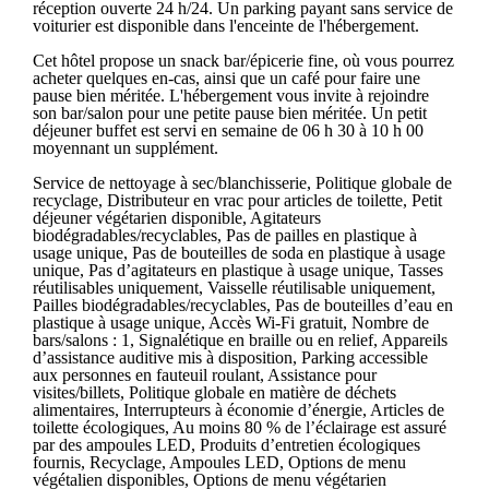
réception ouverte 24 h/24. Un parking payant sans service de
voiturier est disponible dans l'enceinte de l'hébergement.
Cet hôtel propose un snack bar/épicerie fine, où vous pourrez
acheter quelques en-cas, ainsi que un café pour faire une
pause bien méritée. L'hébergement vous invite à rejoindre
son bar/salon pour une petite pause bien méritée. Un petit
déjeuner buffet est servi en semaine de 06 h 30 à 10 h 00
moyennant un supplément.
Service de nettoyage à sec/blanchisserie, Politique globale de
recyclage, Distributeur en vrac pour articles de toilette, Petit
déjeuner végétarien disponible, Agitateurs
biodégradables/recyclables, Pas de pailles en plastique à
usage unique, Pas de bouteilles de soda en plastique à usage
unique, Pas d’agitateurs en plastique à usage unique, Tasses
réutilisables uniquement, Vaisselle réutilisable uniquement,
Pailles biodégradables/recyclables, Pas de bouteilles d’eau en
plastique à usage unique, Accès Wi-Fi gratuit, Nombre de
bars/salons : 1, Signalétique en braille ou en relief, Appareils
d’assistance auditive mis à disposition, Parking accessible
aux personnes en fauteuil roulant, Assistance pour
visites/billets, Politique globale en matière de déchets
alimentaires, Interrupteurs à économie d’énergie, Articles de
toilette écologiques, Au moins 80 % de l’éclairage est assuré
par des ampoules LED, Produits d’entretien écologiques
fournis, Recyclage, Ampoules LED, Options de menu
végétalien disponibles, Options de menu végétarien