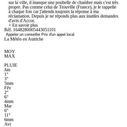
sur la ville, il manque une poubelle de chambre mais c'est très
propre. Pas comme celui de Trouville (France), je le rappelle
à chaque fois car j'attends toujours la réponse à ma
réclamation. Depuis je ne réponds plus aux inutiles demandes
d'avis d'Accor.
+ En savoir plus
Réf. 1648280005443051101
Appeler un conseiller
Prix d'un appel local
La Météo en Autriche
MOY
MAX
PLUIE
Jan
1°
3°
5mm
Fév
2°
6°
4mm
Mar
6°
11°
6mm
Avr