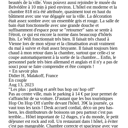
beautés de la ville. Vous pouvez aussi rejoindre le musée du
Belvédère à 10 min à pied environ. L'hôtel est moderne et la
chambre 818 m'a été attribuée, quasiment tout en haut du
bâtiment avec une vue dégagée sur la ville. La décoration
était assez sombre avec un ensemble gris et rouge. La salle de
bain était fonctionnelle avec une grande douche et
suffisamment d'espace pour se "retourner" sans se sentir à
l'étroit, ce qui est encore la norme dans beaucoup d'hôtels
Ibis. Le Wifi fonctionnait très bien. Il faisait très chaud à
Vienne lors de mon séjour et la climatisation avait vraiment
du mal à suivre et était assez bruyante. Il faisait toujours bien
chaud à mon retour dans la chambre, surtout que celle-ci se
coupe automatiquement à la sortie de la chambre... Enfin, le
personnel parle très bien allemand et anglais et il n'y a pas de
souci pour se faire comprendre et être compris !
+ En savoir plus
Didier H, Malakoff, France
En couple
Aug 13, 2023
"Les plus : parking et arrêt bus hop on/ hop off"
Pas au centre ville, mais le parking à 14 € par jour permet de
s'affranchir de sa voiture. D'autant que les bus touristiques
Hop On Hop Off s'arrête devant l'hôtel. 39€ la journée, ça
vaut tous les taxis ! Desk accueil cordial, déco un peu has-
been, les distributeurs de boissons un peu partout c'est pas
terrible... Hôtel important de 12 étages, y'a du monde, le petit
déjeuner est rock and roll. Un restaurant dans l hôtel, à éviter
c'est pas mangeable. Chambre correcte et spacieuse avec vue