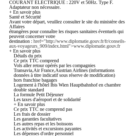
COURANT ELECTRIQUE : 220V et 50Hz. Type F.
Adaptateur non nécessaire.
+ En savoir plus
Santé et Sécurité
Avant votre départ, veuillez consulter le site du ministère des
Affaires
étrangères pour connaître les risques sanitaires éventuels qui
peuvent concerner votre
destination :
href="http://www.diplomatie.gouv.fr/fr/conseils-
aux-voyageurs_909/index.html">www.diplomatie.gouv.fr
+ En savoir plus
Détails du prix
Ce prix TTC comprend
Vols aller retour opérés par les compagnies
Transavia,Air France,Austrian Airlines (informations
données à titre indicatif sous réserve de modification)
hors franchise bagages
Logement à l'hôtel Ibis Wien Hauptbahnhof en chambre
double standard
La formule Petit Déjeuner
Les taxes d'aéroport et de solidarité
+ En savoir plus
Ce prix TTC ne comprend pas
Les frais de dossier
Les garanties facultatives
Les autres repas et les boissons
Les activités et excursions payantes
Les dépenses d'ordre personnel