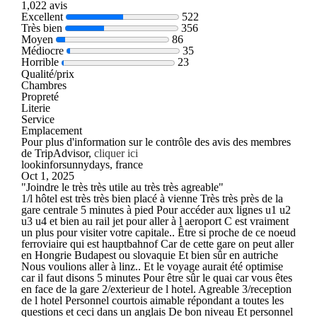
1,022 avis
Excellent
522
Très bien
356
Moyen
86
Médiocre
35
Horrible
23
Qualité/prix
Chambres
Propreté
Literie
Service
Emplacement
Pour plus d'information sur le contrôle des avis des membres
de TripAdvisor,
cliquer ici
lookinforsunnydays, france
Oct 1, 2025
"Joindre le très très utile au très très agreable"
1/l hôtel est très très bien placé à vienne Très très près de la
gare centrale 5 minutes à pied Pour accéder aux lignes u1 u2
u3 u4 et bien au rail jet pour aller à l aeroport C est vraiment
un plus pour visiter votre capitale.. Être si proche de ce noeud
ferroviaire qui est hauptbahnof Car de cette gare on peut aller
en Hongrie Budapest ou slovaquie Et bien sûr en autriche
Nous voulions aller à linz.. Et le voyage aurait été optimise
car il faut disons 5 minutes Pour être sûr le quai car vous êtes
en face de la gare 2/exterieur de l hotel. Agreable 3/reception
de l hotel Personnel courtois aimable répondant a toutes les
questions et ceci dans un anglais De bon niveau Et personnel