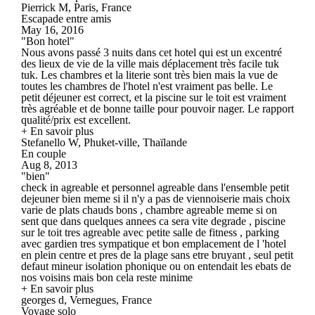
Pierrick M, Paris, France
Escapade entre amis
May 16, 2016
"Bon hotel"
Nous avons passé 3 nuits dans cet hotel qui est un excentré
des lieux de vie de la ville mais déplacement très facile tuk
tuk. Les chambres et la literie sont très bien mais la vue de
toutes les chambres de l'hotel n'est vraiment pas belle. Le
petit déjeuner est correct, et la piscine sur le toit est vraiment
très agréable et de bonne taille pour pouvoir nager. Le rapport
qualité/prix est excellent.
+ En savoir plus
Stefanello W, Phuket-ville, Thaïlande
En couple
Aug 8, 2013
"bien"
check in agreable et personnel agreable dans l'ensemble petit
dejeuner bien meme si il n'y a pas de viennoiserie mais choix
varie de plats chauds bons , chambre agreable meme si on
sent que dans quelques annees ca sera vite degrade , piscine
sur le toit tres agreable avec petite salle de fitness , parking
avec gardien tres sympatique et bon emplacement de l 'hotel
en plein centre et pres de la plage sans etre bruyant , seul petit
defaut mineur isolation phonique ou on entendait les ebats de
nos voisins mais bon cela reste minime
+ En savoir plus
georges d, Vernegues, France
Voyage solo