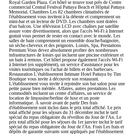
Royal Garden Plaza. Cet hôtel se trouve tout près de Centre
commercial Central Festival Pattaya Beach et Hôpital Pattaya
Memorial. Chambres Les 82 chambres climatisées de
l'établissement vous invitent à la détente et comprennent un
mini-bar et un lecteur de DVD. Les chambres sont dotées
d'un balcon. Une télévision LCD avec chaînes par satellite
assure votre divertissement, alors que l'accès Wi-Fi à Internet
gratuit vous permet de rester en contact avec le monde. Les
salles de bain comprennent un ensemble douche/baignoire,
un sèche-cheveux et des peignoirs. Loisirs, Spa, Prestations
Premium Vous devez absolument profiter des nombreuses
infrastructures de loisirs qui incluent une piscine extérieure et
un bain à remous. Cet hôtel propose également l'accès Wi-Fi
à Internet (en supplément), un service d'assistance pour les
visites touristiques ou l'achat de billets et des barbecues.
Restauration L’établissement Intimate Hotel Pattaya by Tim
Boutique vous invite à découvrir son restaurant.
L'établissement vous invite à rejoindre son bar salon pour une
petite pause bien méritée. Affaires, autres prestations Les
commodités incluent un centre d'affaires, un service de
location de limousine/berline de luxe et un poste
informatique. À savoir avant de partir Des frais
d'établissement sont inclus dans le prix total affiché. Le prix
total affiché pour les séjours du 31 décembre inclut le tarif
spécial du repas obligatoire du réveillon du Jour de l'An. Le
prix total affiché pour les séjours du 1er janvier inclut le tarif
spécial du repas obligatoire du Jour de l'An. Frais Les frais et
dépôts de garantie suivants sont appliqués par l'établissement