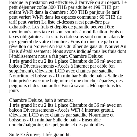
lorsque la prestation est effectuée, à l'arrivée ou au départ. Le
petit-déjeuner coûte 300 THB par adulte et 199 THB par
enfant Wi-Fi dans la chambre : 350 THB par jour (le tarif
peut varier) Wi-Fi dans les espaces communs : 60 THB (le
tarif peut varier) La liste ci-dessus n'est peut-être pas
exhaustive. Les frais et dépôts de garantie peuvent être
mentionnés hors taxe et sont soumis à modification. Frais et
taxes obligatoires Les frais ci-dessous sont compris dans le
prix général de votre chambre : Frais du dîner de gala du
réveillon du Nouvel An Frais du dîner de gala du Nouvel An
Frais d'établissement : Nous avons indiqué tous les frais dont
l'établissement nous a fait part. Chambre Deluxe:
1 très grand lit ou 2 lits 1 place Chambre de 36 m² avec un
balcon Divertissements - Accès à Internet par câble (en
supplément), télévision LCD avec chaînes par satellite
Nourriture et boissons - Un minibar Salle de bain - Salle de
bain privée avec une baignoire et une douche séparées, des
peignoirs et des pantoufles Bon à savoir - Ménage tous les
jours
Chambre Deluxe, bain à remous:
1 très grand lit ou 2 lits 1 place Chambre de 36 m² avec un
balcon Divertissements - Accès WiFi à Internet gratuit,
télévision LCD avec chaînes par satellite Nourriture et
boissons - Un minibar Salle de bain - Ensemble
douche/baignoire, des peignoirs et des pantoufles
Suite Exécutive, 1 très grand lit: