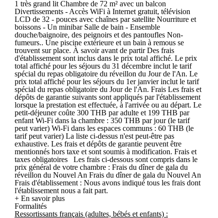
1 très grand lit Chambre de 72 m² avec un balcon
Divertissements - Accès WiFi à Internet gratuit, télévision
LCD de 32 - pouces avec chaînes par satellite Nourriture et
boissons - Un minibar Salle de bain - Ensemble
douche/baignoire, des peignoirs et des pantoufles Non-
fumeurs.. Une piscine extérieure et un bain à remous se
trouvent sur place. À savoir avant de partir Des frais
d'établissement sont inclus dans le prix total affiché. Le prix
total affiché pour les séjours du 31 décembre inclut le tarif
spécial du repas obligatoire du réveillon du Jour de l'An. Le
prix total affiché pour les séjours du 1er janvier inclut le tarif
spécial du repas obligatoire du Jour de l'An. Frais Les frais et
dépôts de garantie suivants sont appliqués par l'établissement
lorsque la prestation est effectuée, à l'arrivée ou au départ. Le
petit-déjeuner coûte 300 THB par adulte et 199 THB par
enfant Wi-Fi dans la chambre : 350 THB par jour (le tarif
peut varier) Wi-Fi dans les espaces communs : 60 THB (le
tarif peut varier) La liste ci-dessus n'est peut-être pas
exhaustive. Les frais et dépôts de garantie peuvent être
mentionnés hors taxe et sont soumis à modification. Frais et
taxes obligatoires Les frais ci-dessous sont compris dans le
prix général de votre chambre : Frais du dîner de gala du
réveillon du Nouvel An Frais du dîner de gala du Nouvel An
Frais d'établissement : Nous avons indiqué tous les frais dont
l'établissement nous a fait part.
+ En savoir plus
Formalités
Ressortissants français (adultes, bébés et enfants) :