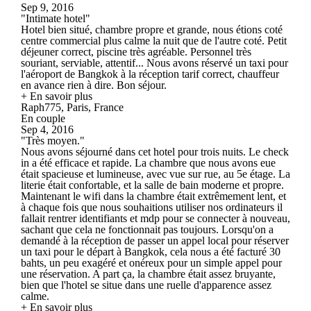
Sep 9, 2016
"Intimate hotel"
Hotel bien situé, chambre propre et grande, nous étions coté
centre commercial plus calme la nuit que de l'autre coté. Petit
déjeuner correct, piscine très agréable. Personnel très
souriant, serviable, attentif... Nous avons réservé un taxi pour
l'aéroport de Bangkok à la réception tarif correct, chauffeur
en avance rien à dire. Bon séjour.
+ En savoir plus
Raph775, Paris, France
En couple
Sep 4, 2016
"Très moyen."
Nous avons séjourné dans cet hotel pour trois nuits. Le check
in a été efficace et rapide. La chambre que nous avons eue
était spacieuse et lumineuse, avec vue sur rue, au 5e étage. La
literie était confortable, et la salle de bain moderne et propre.
Maintenant le wifi dans la chambre était extrêmement lent, et
à chaque fois que nous souhaitions utiliser nos ordinateurs il
fallait rentrer identifiants et mdp pour se connecter à nouveau,
sachant que cela ne fonctionnait pas toujours. Lorsqu'on a
demandé à la réception de passer un appel local pour réserver
un taxi pour le départ à Bangkok, cela nous a été facturé 30
bahts, un peu exagéré et onéreux pour un simple appel pour
une réservation. A part ça, la chambre était assez bruyante,
bien que l'hotel se situe dans une ruelle d'apparence assez
calme.
+ En savoir plus