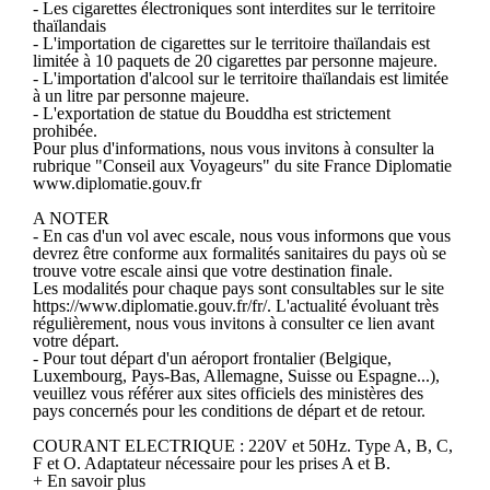
- Les cigarettes électroniques sont interdites sur le territoire
thaïlandais
- L'importation de cigarettes sur le territoire thaïlandais est
limitée à 10 paquets de 20 cigarettes par personne majeure.
- L'importation d'alcool sur le territoire thaïlandais est limitée
à un litre par personne majeure.
- L'exportation de statue du Bouddha est strictement
prohibée.
Pour plus d'informations, nous vous invitons à consulter la
rubrique "Conseil aux Voyageurs" du site France Diplomatie
www.diplomatie.gouv.fr
A NOTER
- En cas d'un vol avec escale, nous vous informons que vous
devrez être conforme aux formalités sanitaires du pays où se
trouve votre escale ainsi que votre destination finale.
Les modalités pour chaque pays sont consultables sur le site
https://www.diplomatie.gouv.fr/fr/. L'actualité évoluant très
régulièrement, nous vous invitons à consulter ce lien avant
votre départ.
- Pour tout départ d'un aéroport frontalier (Belgique,
Luxembourg, Pays-Bas, Allemagne, Suisse ou Espagne...),
veuillez vous référer aux sites officiels des ministères des
pays concernés pour les conditions de départ et de retour.
COURANT ELECTRIQUE : 220V et 50Hz. Type A, B, C,
F et O. Adaptateur nécessaire pour les prises A et B.
+ En savoir plus