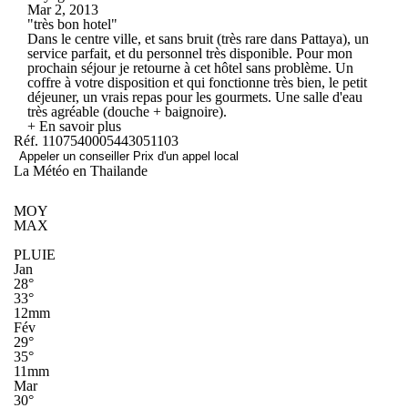
Mar 2, 2013
"très bon hotel"
Dans le centre ville, et sans bruit (très rare dans Pattaya), un
service parfait, et du personnel très disponible. Pour mon
prochain séjour je retourne à cet hôtel sans problème. Un
coffre à votre disposition et qui fonctionne très bien, le petit
déjeuner, un vrais repas pour les gourmets. Une salle d'eau
très agréable (douche + baignoire).
+ En savoir plus
Réf. 1107540005443051103
Appeler un conseiller
Prix d'un appel local
La Météo en Thailande
MOY
MAX
PLUIE
Jan
28°
33°
12mm
Fév
29°
35°
11mm
Mar
30°