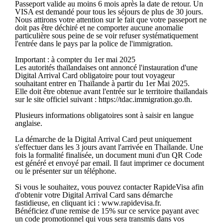
Passeport valide au moins 6 mois après la date de retour. Un
VISA est demandé pour tous les séjours de plus de 30 jours.
Nous attirons votre attention sur le fait que votre passeport ne
doit pas être déchiré et ne comporter aucune anomalie
particulière sous peine de se voir refuser systématiquement
l'entrée dans le pays par la police de l'immigration.
Important : à compter du 1er mai 2025
Les autorités thaïlandaises ont annoncé l'instauration d'une
Digital Arrival Card obligatoire pour tout voyageur
souhaitant entrer en Thaïlande à partir du 1er Mai 2025.
Elle doit être obtenue avant l'entrée sur le territoire thaïlandais
sur le site officiel suivant : https://tdac.immigration.go.th.
Plusieurs informations obligatoires sont à saisir en langue
anglaise.
La démarche de la Digital Arrival Card peut uniquement
s'effectuer dans les 3 jours avant l'arrivée en Thaïlande. Une
fois la formalité finalisée, un document muni d'un QR Code
est généré et envoyé par email. Il faut imprimer ce document
ou le présenter sur un téléphone.
Si vous le souhaitez, vous pouvez contacter RapideVisa afin
d'obtenir votre Digital Arrival Card sans démarche
fastidieuse, en cliquant ici : www.rapidevisa.fr.
Bénéficiez d'une remise de 15% sur ce service payant avec
un code promotionnel qui vous sera transmis dans vos