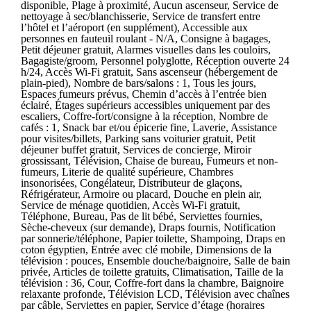
disponible, Plage à proximité, Aucun ascenseur, Service de
nettoyage à sec/blanchisserie, Service de transfert entre
l’hôtel et l’aéroport (en supplément), Accessible aux
personnes en fauteuil roulant - N/A, Consigne à bagages,
Petit déjeuner gratuit, Alarmes visuelles dans les couloirs,
Bagagiste/groom, Personnel polyglotte, Réception ouverte 24
h/24, Accès Wi-Fi gratuit, Sans ascenseur (hébergement de
plain-pied), Nombre de bars/salons : 1, Tous les jours,
Espaces fumeurs prévus, Chemin d’accès à l’entrée bien
éclairé, Étages supérieurs accessibles uniquement par des
escaliers, Coffre-fort/consigne à la réception, Nombre de
cafés : 1, Snack bar et/ou épicerie fine, Laverie, Assistance
pour visites/billets, Parking sans voiturier gratuit, Petit
déjeuner buffet gratuit, Services de concierge, Miroir
grossissant, Télévision, Chaise de bureau, Fumeurs et non-
fumeurs, Literie de qualité supérieure, Chambres
insonorisées, Congélateur, Distributeur de glaçons,
Réfrigérateur, Armoire ou placard, Douche en plein air,
Service de ménage quotidien, Accès Wi-Fi gratuit,
Téléphone, Bureau, Pas de lit bébé, Serviettes fournies,
Sèche-cheveux (sur demande), Draps fournis, Notification
par sonnerie/téléphone, Papier toilette, Shampoing, Draps en
coton égyptien, Entrée avec clé mobile, Dimensions de la
télévision : pouces, Ensemble douche/baignoire, Salle de bain
privée, Articles de toilette gratuits, Climatisation, Taille de la
télévision : 36, Cour, Coffre-fort dans la chambre, Baignoire
relaxante profonde, Télévision LCD, Télévision avec chaînes
par câble, Serviettes en papier, Service d’étage (horaires