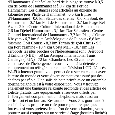
d’Hammamet. Cet hôtel au bord de la plage se trouve à 0,5
km de Souk de Hammamet et à 0,7 km de Fort de
Hammamet. Les distances sont affichées au dixième de
kilomètre près Plage de Hammamet - 0,5 km Église
d’Hammamet - 0,6 km Statue des sirènes - 0,6 km Souk de
Hammamet - 0,7 km Fort de Hammamet - 0,7 km Plage Bel
Azur - 2 km Centre Culturel International de Hammamet -
2,6 km Djebel Hammamet - 3,1 km Dar Sebastien - Centre
Culturel International de Hammamet - 3,3 km Plage d'Omar
Khayam - 6,7 km Site Archéologique de Pupput - 6,8 km
Yasmine Golf Course - 8,3 km Terrain de golf Citrus - 9,5
km Port Yasmine - 10,4 km Costa Mall - 10,7 km Les
aéroports les plus proches de l'hébergement sont : Aéroport
d'Enfidha (NBE) - 58 km Aéroport international Tunis -
Carthage (TUN) - 72 km Chambres Les 36 chambres
climatisées de l'hébergement vous invitent à la détente et
comprennent un réfrigérateur et une télévision LCD. L'accès
Wi-Fi à Internet gratuit vous permet de rester en contact avec
le reste du monde et votre divertissement est assuré par des
chaînes par câble. Une salle de bain privée avec un ensemble
douche/baignoire est à votre disposition. Vous y trouvez
également une baignoire relaxante profonde et des articles de
toilette gratuits. Les équipements et services offerts par
l'hébergement comprennent un téléphone, mais aussi un
coffre-fort et un bureau. Restauration Vous êtes gourmand ?
cet hôtel vous propose un café pour reprendre quelques
forces et si vous préférez le confort de votre chambre, vous
pourrez aussi compter sur un service d'étage (horaires limités)