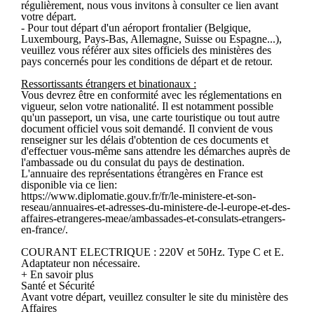
régulièrement, nous vous invitons à consulter ce lien avant
votre départ.
- Pour tout départ d'un aéroport frontalier (Belgique,
Luxembourg, Pays-Bas, Allemagne, Suisse ou Espagne...),
veuillez vous référer aux sites officiels des ministères des
pays concernés pour les conditions de départ et de retour.
Ressortissants étrangers et binationaux :
Vous devrez être en conformité avec les réglementations en
vigueur, selon votre nationalité. Il est notamment possible
qu'un passeport, un visa, une carte touristique ou tout autre
document officiel vous soit demandé. Il convient de vous
renseigner sur les délais d'obtention de ces documents et
d'effectuer vous-même sans attendre les démarches auprès de
l'ambassade ou du consulat du pays de destination.
L'annuaire des représentations étrangères en France est
disponible via ce lien:
https://www.diplomatie.gouv.fr/fr/le-ministere-et-son-
reseau/annuaires-et-adresses-du-ministere-de-l-europe-et-des-
affaires-etrangeres-meae/ambassades-et-consulats-etrangers-
en-france/.
COURANT ELECTRIQUE : 220V et 50Hz. Type C et E.
Adaptateur non nécessaire.
+ En savoir plus
Santé et Sécurité
Avant votre départ, veuillez consulter le site du ministère des
Affaires