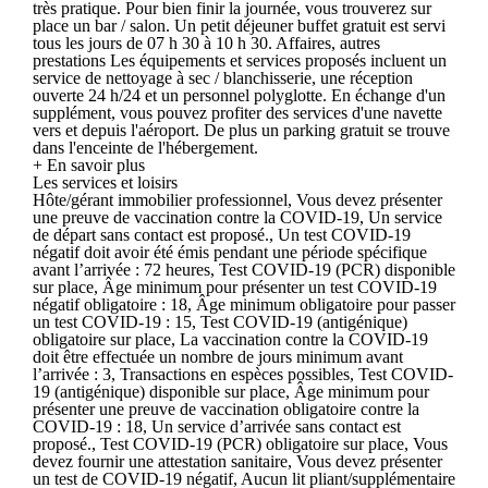
très pratique. Pour bien finir la journée, vous trouverez sur
place un bar / salon. Un petit déjeuner buffet gratuit est servi
tous les jours de 07 h 30 à 10 h 30. Affaires, autres
prestations Les équipements et services proposés incluent un
service de nettoyage à sec / blanchisserie, une réception
ouverte 24 h/24 et un personnel polyglotte. En échange d'un
supplément, vous pouvez profiter des services d'une navette
vers et depuis l'aéroport. De plus un parking gratuit se trouve
dans l'enceinte de l'hébergement.
+ En savoir plus
Les services et loisirs
Hôte/gérant immobilier professionnel, Vous devez présenter
une preuve de vaccination contre la COVID-19, Un service
de départ sans contact est proposé., Un test COVID-19
négatif doit avoir été émis pendant une période spécifique
avant l’arrivée : 72 heures, Test COVID-19 (PCR) disponible
sur place, Âge minimum pour présenter un test COVID-19
négatif obligatoire : 18, Âge minimum obligatoire pour passer
un test COVID-19 : 15, Test COVID-19 (antigénique)
obligatoire sur place, La vaccination contre la COVID-19
doit être effectuée un nombre de jours minimum avant
l’arrivée : 3, Transactions en espèces possibles, Test COVID-
19 (antigénique) disponible sur place, Âge minimum pour
présenter une preuve de vaccination obligatoire contre la
COVID-19 : 18, Un service d’arrivée sans contact est
proposé., Test COVID-19 (PCR) obligatoire sur place, Vous
devez fournir une attestation sanitaire, Vous devez présenter
un test de COVID-19 négatif, Aucun lit pliant/supplémentaire