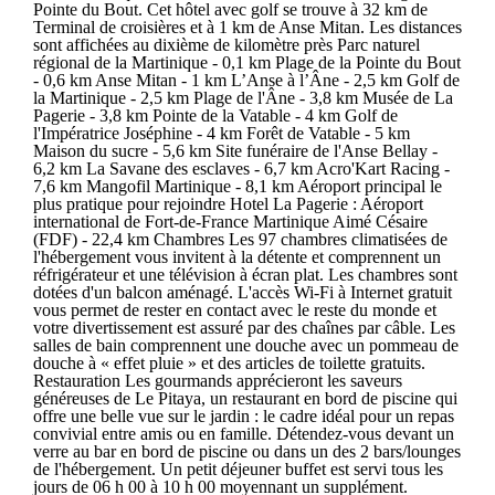
Pointe du Bout. Cet hôtel avec golf se trouve à 32 km de
Terminal de croisières et à 1 km de Anse Mitan. Les distances
sont affichées au dixième de kilomètre près Parc naturel
régional de la Martinique - 0,1 km Plage de la Pointe du Bout
- 0,6 km Anse Mitan - 1 km L’Anse à l’Âne - 2,5 km Golf de
la Martinique - 2,5 km Plage de l'Âne - 3,8 km Musée de La
Pagerie - 3,8 km Pointe de la Vatable - 4 km Golf de
l'Impératrice Joséphine - 4 km Forêt de Vatable - 5 km
Maison du sucre - 5,6 km Site funéraire de l'Anse Bellay -
6,2 km La Savane des esclaves - 6,7 km Acro'Kart Racing -
7,6 km Mangofil Martinique - 8,1 km Aéroport principal le
plus pratique pour rejoindre Hotel La Pagerie : Aéroport
international de Fort-de-France Martinique Aimé Césaire
(FDF) - 22,4 km Chambres Les 97 chambres climatisées de
l'hébergement vous invitent à la détente et comprennent un
réfrigérateur et une télévision à écran plat. Les chambres sont
dotées d'un balcon aménagé. L'accès Wi-Fi à Internet gratuit
vous permet de rester en contact avec le reste du monde et
votre divertissement est assuré par des chaînes par câble. Les
salles de bain comprennent une douche avec un pommeau de
douche à « effet pluie » et des articles de toilette gratuits.
Restauration Les gourmands apprécieront les saveurs
généreuses de Le Pitaya, un restaurant en bord de piscine qui
offre une belle vue sur le jardin : le cadre idéal pour un repas
convivial entre amis ou en famille. Détendez-vous devant un
verre au bar en bord de piscine ou dans un des 2 bars/lounges
de l'hébergement. Un petit déjeuner buffet est servi tous les
jours de 06 h 00 à 10 h 00 moyennant un supplément.