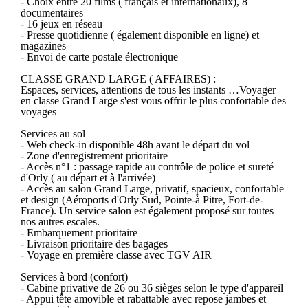
- Choix entre 20 films ( français et internationaux), 8
documentaires
- 16 jeux en réseau
- Presse quotidienne ( également disponible en ligne) et
magazines
- Envoi de carte postale électronique
CLASSE GRAND LARGE ( AFFAIRES) :
Espaces, services, attentions de tous les instants …Voyager
en classe Grand Large s'est vous offrir le plus confortable des
voyages
Services au sol
- Web check-in disponible 48h avant le départ du vol
- Zone d'enregistrement prioritaire
- Accès n°1 : passage rapide au contrôle de police et sureté
d'Orly ( au départ et à l'arrivée)
- Accès au salon Grand Large, privatif, spacieux, confortable
et design (Aéroports d'Orly Sud, Pointe-à Pitre, Fort-de-
France). Un service salon est également proposé sur toutes
nos autres escales.
- Embarquement prioritaire
- Livraison prioritaire des bagages
- Voyage en première classe avec TGV AIR
Services à bord (confort)
- Cabine privative de 26 ou 36 sièges selon le type d'appareil
- Appui tête amovible et rabattable avec repose jambes et