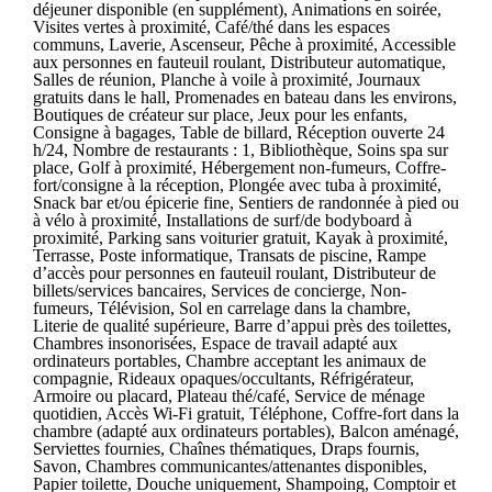
déjeuner disponible (en supplément), Animations en soirée,
Visites vertes à proximité, Café/thé dans les espaces
communs, Laverie, Ascenseur, Pêche à proximité, Accessible
aux personnes en fauteuil roulant, Distributeur automatique,
Salles de réunion, Planche à voile à proximité, Journaux
gratuits dans le hall, Promenades en bateau dans les environs,
Boutiques de créateur sur place, Jeux pour les enfants,
Consigne à bagages, Table de billard, Réception ouverte 24
h/24, Nombre de restaurants : 1, Bibliothèque, Soins spa sur
place, Golf à proximité, Hébergement non-fumeurs, Coffre-
fort/consigne à la réception, Plongée avec tuba à proximité,
Snack bar et/ou épicerie fine, Sentiers de randonnée à pied ou
à vélo à proximité, Installations de surf/de bodyboard à
proximité, Parking sans voiturier gratuit, Kayak à proximité,
Terrasse, Poste informatique, Transats de piscine, Rampe
d’accès pour personnes en fauteuil roulant, Distributeur de
billets/services bancaires, Services de concierge, Non-
fumeurs, Télévision, Sol en carrelage dans la chambre,
Literie de qualité supérieure, Barre d’appui près des toilettes,
Chambres insonorisées, Espace de travail adapté aux
ordinateurs portables, Chambre acceptant les animaux de
compagnie, Rideaux opaques/occultants, Réfrigérateur,
Armoire ou placard, Plateau thé/café, Service de ménage
quotidien, Accès Wi-Fi gratuit, Téléphone, Coffre-fort dans la
chambre (adapté aux ordinateurs portables), Balcon aménagé,
Serviettes fournies, Chaînes thématiques, Draps fournis,
Savon, Chambres communicantes/attenantes disponibles,
Papier toilette, Douche uniquement, Shampoing, Comptoir et