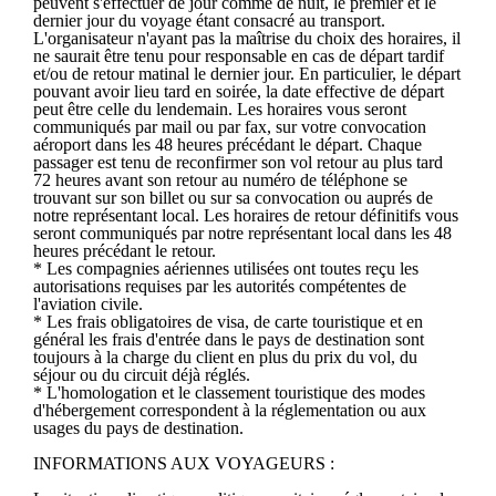
peuvent s'effectuer de jour comme de nuit, le premier et le
dernier jour du voyage étant consacré au transport.
L'organisateur n'ayant pas la maîtrise du choix des horaires, il
ne saurait être tenu pour responsable en cas de départ tardif
et/ou de retour matinal le dernier jour. En particulier, le départ
pouvant avoir lieu tard en soirée, la date effective de départ
peut être celle du lendemain. Les horaires vous seront
communiqués par mail ou par fax, sur votre convocation
aéroport dans les 48 heures précédant le départ. Chaque
passager est tenu de reconfirmer son vol retour au plus tard
72 heures avant son retour au numéro de téléphone se
trouvant sur son billet ou sur sa convocation ou auprés de
notre représentant local. Les horaires de retour définitifs vous
seront communiqués par notre représentant local dans les 48
heures précédant le retour.
* Les compagnies aériennes utilisées ont toutes reçu les
autorisations requises par les autorités compétentes de
l'aviation civile.
* Les frais obligatoires de visa, de carte touristique et en
général les frais d'entrée dans le pays de destination sont
toujours à la charge du client en plus du prix du vol, du
séjour ou du circuit déjà réglés.
* L'homologation et le classement touristique des modes
d'hébergement correspondent à la réglementation ou aux
usages du pays de destination.
INFORMATIONS AUX VOYAGEURS :