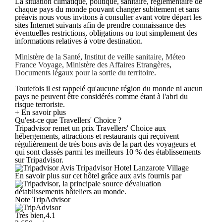
La situation climatique, politique, sanitaire, réglementaire de
chaque pays du monde pouvant changer subitement et sans
préavis nous vous invitons à consulter avant votre départ les
sites Internet suivants afin de prendre connaissance des
éventuelles restrictions, obligations ou tout simplement des
informations relatives à votre destination.
Ministère de la Santé
,
Institut de veille sanitaire
,
Méteo
France Voyage
,
Ministère des Affaires Etrangères
,
Documents légaux pour la sortie du territoire
.
Toutefois il est rappelé qu'aucune région du monde ni aucun
pays ne peuvent être considérés comme étant à l'abri du
risque terroriste.
+ En savoir plus
Qu'est-ce que Travellers' Choice ?
Tripadvisor remet un prix Travellers' Choice aux
hébergements, attractions et restaurants qui reçoivent
régulièrement de très bons avis de la part des voyageurs et
qui sont classés parmi les meilleurs 10 % des établissements
sur Tripadvisor.
Avis Tripadvisor Hotel Lanzarote Village
En savoir plus sur cet hôtel grâce aux avis fournis par
, la principale source dévaluation
détablissements hôteliers au monde.
Note TripAdvisor
Très bien,4.1