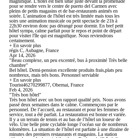
magnifique. L'hôtel est bien situé juste devant la promenade
pour se rendre vers le centre de puerto del Carmen avec
pleins de petits magasins et de bar-restaurants animés en
soirée. L'animation de l'hôtel est très limitée mais tous les
soirs une animation musicale ou petit spectacle de 21h à
22h30 environ donc pas dérangé pour dormir. En bref petit
hôtel sympa, calme parfait pour le repos et point de départ
pour visiter l'île qui est magnifique. Nous reviendrons
certainement.
+ En savoir plus
régis C, Aubagne, France
Apr 14, 2026
"Beau complexe, un peu excentré, bus à proximité Très belle
chambre"
Bel hôtel. Demi-pension excellente produits frais,plats peu
nombreux, mais très bons. Personnel serviable
+ En savoir plus
Tourist46270299877, Obernai, France
Feb 4, 2026
"Très bon hôtel"
Très bon hôtel avec un bon rapport qualité prix. Nous avons
passé deux semaines dans le calme. Commençons par le
personnel. De l’accueil, au restaurant et pour les femmes de
service, tout a été parfait. La restauration est bonne et variée.
Il y a un terrain de tennis et au bas de l’hôtel un loueur de
vélo. Une belle piste cyclable longe l’océan sur de nombreux
kilomètres. La situation de l’hôtel est parfaite à une dizaine de
minutes des premiers restaurants et magasins. La station