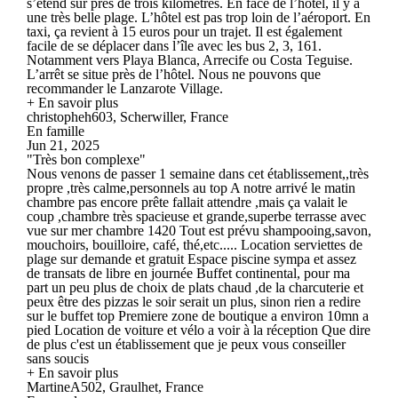
s’étend sur près de trois kilomètres. En face de l’hôtel, il y a
une très belle plage. L’hôtel est pas trop loin de l’aéroport. En
taxi, ça revient à 15 euros pour un trajet. Il est également
facile de se déplacer dans l’île avec les bus 2, 3, 161.
Notamment vers Playa Blanca, Arrecife ou Costa Teguise.
L’arrêt se situe près de l’hôtel. Nous ne pouvons que
recommander le Lanzarote Village.
+ En savoir plus
christopheh603, Scherwiller, France
En famille
Jun 21, 2025
"Très bon complexe"
Nous venons de passer 1 semaine dans cet établissement,,très
propre ,très calme,personnels au top A notre arrivé le matin
chambre pas encore prête fallait attendre ,mais ça valait le
coup ,chambre très spacieuse et grande,superbe terrasse avec
vue sur mer chambre 1420 Tout est prévu shampooing,savon,
mouchoirs, bouilloire, café, thé,etc..... Location serviettes de
plage sur demande et gratuit Espace piscine sympa et assez
de transats de libre en journée Buffet continental, pour ma
part un peu plus de choix de plats chaud ,de la charcuterie et
peux être des pizzas le soir serait un plus, sinon rien a redire
sur le buffet top Premiere zone de boutique a environ 10mn a
pied Location de voiture et vélo a voir à la réception Que dire
de plus c'est un établissement que je peux vous conseiller
sans soucis
+ En savoir plus
MartineA502, Graulhet, France