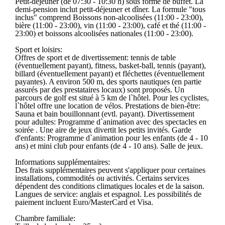
Petit-déjeuner (de 07:30 - 10:30 h) sous forme de buffet. La
demi-pension inclut petit-déjeuner et dîner. La formule "tous
inclus" comprend Boissons non-alcoolisées (11:00 - 23:00),
bière (11:00 - 23:00), vin (11:00 - 23:00), café et thé (11:00 -
23:00) et boissons alcoolisées nationales (11:00 - 23:00).
Sport et loisirs:
Offres de sport et de divertissement: tennis de table
(éventuellement payant), fitness, basket-ball, tennis (payant),
billard (éventuellement payant) et fléchettes (éventuellement
payantes). A environ 500 m, des sports nautiques (en partie
assurés par des prestataires locaux) sont proposés. Un
parcours de golf est situé à 5 km de l`hôtel. Pour les cyclistes,
l`hôtel offre une location de vélos. Prestations de bien-être:
Sauna et bain bouillonnant (evtl. payant). Divertissement
pour adultes: Programme d`animation avec des spectacles en
soirée . Une aire de jeux divertit les petits invités. Garde
d'enfants: Programme d`animation pour les enfants (de 4 - 10
ans) et mini club pour enfants (de 4 - 10 ans). Salle de jeux.
Informations supplémentaires:
Des frais supplémentaires peuvent s'appliquer pour certaines
installations, commodités ou activités. Certains services
dépendent des conditions climatiques locales et de la saison.
Langues de service: anglais et espagnol. Les possibilités de
paiement incluent Euro/MasterCard et Visa.
Chambre familiale: