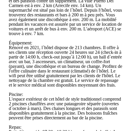
et des parasols contre un supplément. La ville Puerto Del
Carmen est à env. 2 km (Arrecife env. 14 km). Un
supermarché est situé pas loin de l`hôtel. Depuis l\'hôtel, vous
trouverez des restaurants et bars à 200 m à peu près. Vous
avez également une discothèque à env. 200 m. La mobilité
pendant les vacances est assurée par un service de location de
voitures et un arrêt de bus à env. 200 m. L'aéroport (ACE) se
trouve à env. 7 km.
Équipement:
Rénové en 2021, l`hôtel dispose de 213 chambres. Il offre à
ses clients une réception ouverte 24 heures sur 24 (check-in à
partir de 14:00 h, check-out jusqu`à 12:00 h), un hall d`entrée
avec un bar, 3 ascenseurs, un climatiseur, un coffre-fort
(payant), une discothèque et un bureau de change. Profitez de
l'offre culinaire dans le restaurant (climatisé) de l`hôtel. Le
wifi peut être utilisé gratuitement par les clients de l'hôtel. Le
nettoyage de la chambre est gratuit. Le service de repassage
et le service médical sont disponibles moyennant des frais.
Piscine:
L'espace extérieur de cet hôtel de style traditionnel comprend
2 piscines chauffées avec une pataugeoire séparée (ouvertes
d`octobre à mars). Des chaises longues et des parasols sont
disponibles gratuitement à la piscine. Des boissons fraîches
peuvent être prises directement au bar de la piscine.
Repas: