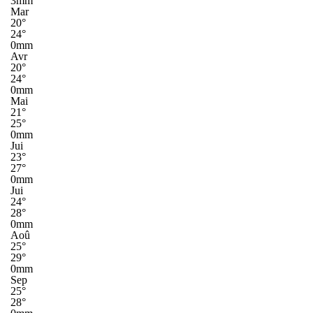
3mm
Mar
20°
24°
0mm
Avr
20°
24°
0mm
Mai
21°
25°
0mm
Jui
23°
27°
0mm
Jui
24°
28°
0mm
Aoû
25°
29°
0mm
Sep
25°
28°