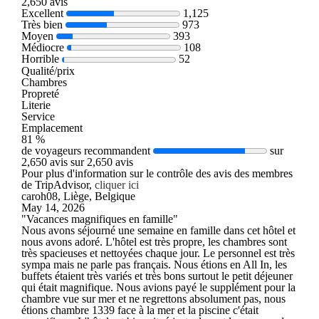
2,650 avis
Excellent
1,125
Très bien
973
Moyen
393
Médiocre
108
Horrible
52
Qualité/prix
Chambres
Propreté
Literie
Service
Emplacement
81 %
de voyageurs recommandent
sur
2,650 avis sur 2,650 avis
Pour plus d'information sur le contrôle des avis des membres
de TripAdvisor,
cliquer ici
caroh08, Liège, Belgique
May 14, 2026
"Vacances magnifiques en famille"
Nous avons séjourné une semaine en famille dans cet hôtel et
nous avons adoré. L'hôtel est très propre, les chambres sont
très spacieuses et nettoyées chaque jour. Le personnel est très
sympa mais ne parle pas français. Nous étions en All In, les
buffets étaient très variés et très bons surtout le petit déjeuner
qui était magnifique. Nous avions payé le supplément pour la
chambre vue sur mer et ne regrettons absolument pas, nous
étions chambre 1339 face à la mer et la piscine c'était