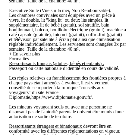
semaine. Taille de la chambre: 40 m².
Executive Suite (Vue sur la mer, Non Remboursable):
Les chambres conviviales sont équipées avec un pièce à
vivre, lit double, lit "king lit" ou deux lits simples, lit
supplémentaire, lit de bébé (gratuit), sol stratifié, bain
bouillonnant, balcon, bouilloire électrique (gratuit), machine à
café capsule (gratuite), Internet (gratuit), coffre-fort (gratuit)
et télévision par satellite à écran plat ainsi que climatisation
réglable individuellement. Les serviettes sont changées 3x par
semaine. Taille de la chambre: 40 m².
+ En savoir plus
Formalités
Ressortissants français (adultes, bébés et enfants) :
Passeport ou carte nationale d'identité en cours de validité.
Les règles relatives au franchissement des frontières propres à
chaque pays étant amenées à évoluer, il est vivement
conseillé de se reporter à la rubrique "conseils aux
voyageurs" du site France
Diplomatie,https://www.diplomatie.gouv.fr/.
Les mineurs voyageant seuls ou avec une personne ne
disposant pas de l'autorité parentale doivent être munis d'une
autorisation de sortie de territoire.
Ressortissants étrangers et binationaux
devront être en
conformité avec les différentes réglementations en vigueur,