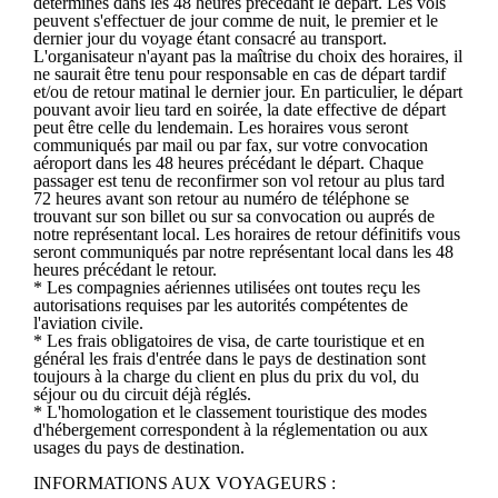
déterminés dans les 48 heures précédant le départ. Les vols
peuvent s'effectuer de jour comme de nuit, le premier et le
dernier jour du voyage étant consacré au transport.
L'organisateur n'ayant pas la maîtrise du choix des horaires, il
ne saurait être tenu pour responsable en cas de départ tardif
et/ou de retour matinal le dernier jour. En particulier, le départ
pouvant avoir lieu tard en soirée, la date effective de départ
peut être celle du lendemain. Les horaires vous seront
communiqués par mail ou par fax, sur votre convocation
aéroport dans les 48 heures précédant le départ. Chaque
passager est tenu de reconfirmer son vol retour au plus tard
72 heures avant son retour au numéro de téléphone se
trouvant sur son billet ou sur sa convocation ou auprés de
notre représentant local. Les horaires de retour définitifs vous
seront communiqués par notre représentant local dans les 48
heures précédant le retour.
* Les compagnies aériennes utilisées ont toutes reçu les
autorisations requises par les autorités compétentes de
l'aviation civile.
* Les frais obligatoires de visa, de carte touristique et en
général les frais d'entrée dans le pays de destination sont
toujours à la charge du client en plus du prix du vol, du
séjour ou du circuit déjà réglés.
* L'homologation et le classement touristique des modes
d'hébergement correspondent à la réglementation ou aux
usages du pays de destination.
INFORMATIONS AUX VOYAGEURS :