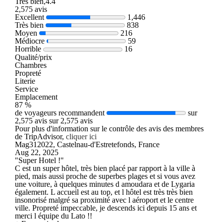
Très bien,4.4
2,575 avis
Excellent
1,446
Très bien
838
Moyen
216
Médiocre
59
Horrible
16
Qualité/prix
Chambres
Propreté
Literie
Service
Emplacement
87 %
de voyageurs recommandent
sur
2,575 avis sur 2,575 avis
Pour plus d'information sur le contrôle des avis des membres
de TripAdvisor,
cliquer ici
Mag312022, Castelnau-d'Estretefonds, France
Aug 22, 2025
"Super Hotel !"
C est un super hôtel, très bien placé par rapport à la ville à
pied, mais aussi proche de superbes plages et si vous avez
une voiture, à quelques minutes d amoudara et de Lygaria
également. L accueil est au top, et l hôtel est très très bien
insonorisé malgré sa proximité avec l aéroport et le centre
ville. Propreté impeccable, je descends ici depuis 15 ans et
merci l équipe du Lato !!