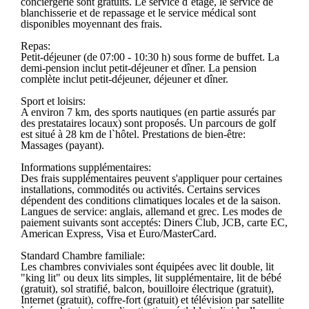
conciergerie sont gratuits. Le service d`étage, le service de
blanchisserie et de repassage et le service médical sont
disponibles moyennant des frais.
Repas:
Petit-déjeuner (de 07:00 - 10:30 h) sous forme de buffet. La
demi-pension inclut petit-déjeuner et dîner. La pension
complète inclut petit-déjeuner, déjeuner et dîner.
Sport et loisirs:
A environ 7 km, des sports nautiques (en partie assurés par
des prestataires locaux) sont proposés. Un parcours de golf
est situé à 28 km de l`hôtel. Prestations de bien-être:
Massages (payant).
Informations supplémentaires:
Des frais supplémentaires peuvent s'appliquer pour certaines
installations, commodités ou activités. Certains services
dépendent des conditions climatiques locales et de la saison.
Langues de service: anglais, allemand et grec. Les modes de
paiement suivants sont acceptés: Diners Club, JCB, carte EC,
American Express, Visa et Euro/MasterCard.
Standard Chambre familiale:
Les chambres conviviales sont équipées avec lit double, lit
"king lit" ou deux lits simples, lit supplémentaire, lit de bébé
(gratuit), sol stratifié, balcon, bouilloire électrique (gratuit),
Internet (gratuit), coffre-fort (gratuit) et télévision par satellite