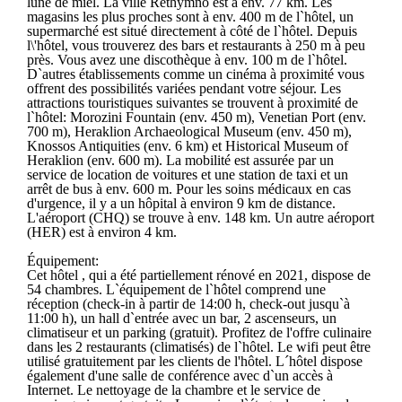
lune de miel. La ville Rethymno est à env. 77 km. Les
magasins les plus proches sont à env. 400 m de l`hôtel, un
supermarché est situé directement à côté de l`hôtel. Depuis
l\'hôtel, vous trouverez des bars et restaurants à 250 m à peu
près. Vous avez une discothèque à env. 100 m de l`hôtel.
D`autres établissements comme un cinéma à proximité vous
offrent des possibilités variées pendant votre séjour. Les
attractions touristiques suivantes se trouvent à proximité de
l`hôtel: Morozini Fountain (env. 450 m), Venetian Port (env.
700 m), Heraklion Archaeological Museum (env. 450 m),
Knossos Antiquities (env. 6 km) et Historical Museum of
Heraklion (env. 600 m). La mobilité est assurée par un
service de location de voitures et une station de taxi et un
arrêt de bus à env. 600 m. Pour les soins médicaux en cas
d'urgence, il y a un hôpital à environ 9 km de distance.
L'aéroport (CHQ) se trouve à env. 148 km. Un autre aéroport
(HER) est à environ 4 km.
Équipement:
Cet hôtel , qui a été partiellement rénové en 2021, dispose de
54 chambres. L`équipement de l`hôtel comprend une
réception (check-in à partir de 14:00 h, check-out jusqu`à
11:00 h), un hall d`entrée avec un bar, 2 ascenseurs, un
climatiseur et un parking (gratuit). Profitez de l'offre culinaire
dans les 2 restaurants (climatisés) de l`hôtel. Le wifi peut être
utilisé gratuitement par les clients de l'hôtel. L´hôtel dispose
également d'une salle de conférence avec d`un accès à
Internet. Le nettoyage de la chambre et le service de