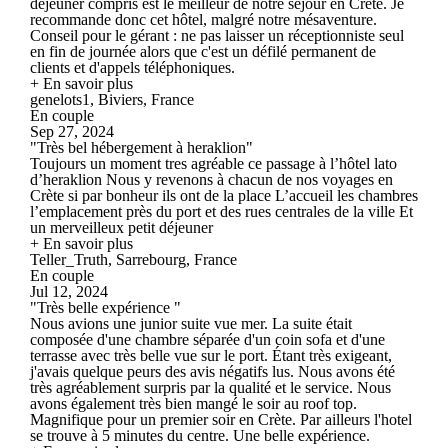
déjeuner compris est le meilleur de notre séjour en Crète. Je
recommande donc cet hôtel, malgré notre mésaventure.
Conseil pour le gérant : ne pas laisser un réceptionniste seul
en fin de journée alors que c'est un défilé permanent de
clients et d'appels téléphoniques.
+ En savoir plus
genelots1, Biviers, France
En couple
Sep 27, 2024
"Très bel hébergement à heraklion"
Toujours un moment tres agréable ce passage à l’hôtel lato
d’heraklion Nous y revenons à chacun de nos voyages en
Crète si par bonheur ils ont de la place L’accueil les chambres
l’emplacement près du port et des rues centrales de la ville Et
un merveilleux petit déjeuner
+ En savoir plus
Teller_Truth, Sarrebourg, France
En couple
Jul 12, 2024
"Très belle expérience "
Nous avions une junior suite vue mer. La suite était
composée d'une chambre séparée d'un coin sofa et d'une
terrasse avec très belle vue sur le port. Étant très exigeant,
j'avais quelque peurs des avis négatifs lus. Nous avons été
très agréablement surpris par la qualité et le service. Nous
avons également très bien mangé le soir au roof top.
Magnifique pour un premier soir en Crète. Par ailleurs l'hotel
se trouve à 5 minutes du centre. Une belle expérience.