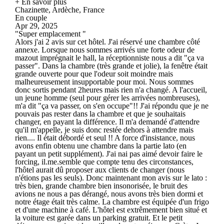
+ En savoir plus
Chazinette, Ardèche, France
En couple
Apr 29, 2025
"Super emplacement "
Alors j'ai 2 avis sur cet hôtel. J'ai réservé une chambre côté
annexe. Lorsque nous sommes arrivés une forte odeur de
mazout imprégnait le hall, la réceptionniste nous a dit "ça va
passer". Dans la chambre (très grande et jolie), la fenêtre était
grande ouverte pour que l'odeur soit moindre mais
malheureusement insupportable pour moi. Nous sommes
donc sortis pendant 2heures mais rien n'a changé. A l'accueil,
un jeune homme (seul pour gérer les arrivées nombreuses),
m'a dit "ça va passer, on s'en occupe"!! J'ai répondu que je ne
pouvais pas rester dans la chambre et que je souhaitais
changer, en payant la différence. Il m'a demandé d'attendre
qu'il m'appelle, je suis donc restée dehors à attendre mais
rien.... Il était débordé et seul !! A force d'insistance, nous
avons enfin obtenu une chambre dans la partie lato (en
payant un petit supplément). J'ai nai pas aimé devoir faire le
forcing, il.me.semble que compte tenu des circonstances,
l'hôtel aurait dû proposer aux clients de changer (nous
n'étions pas les seuls). Donc maintenant mon avis sur le lato :
très bien, grande chambre bien insonorisée, le bruit des
avions ne nous a pas dérangé, nous avons très bien dormi et
notre étage était très calme. La chambre est équipée d'un frigo
et d'une machine à café. L'hôtel est extrêmement bien situé et
la voiture est garée dans un parking gratuit. Et le petit