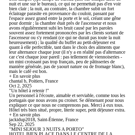
nuit et une sur le bureau), ce qui ne permettait pas d'en voir
bien clair ; la nuit, au contraire, la chambre subit un fort
éclairage parasite en provenance du couloir, passant par
l'espace assez grand entre la porte et le sol, créant une gêne
pour dormir ; la chambre était près de l'ascenseur et nous
avons régulièrement subi les bruit causé par les paroles
souvent assez fortement prononcées par les clients sortant de
l'ascenseur ou s'y rendant (ce qui ne durait pas toute la nuit
heureusement) ; la qualité du buffet au petit-déjeuner est
quant à elle perfectible, tant dans le choix des aliments que
leur alternance chaque jour (il n'y a en réalité pas d'alternance
car c'est chaque jour pareil : pas tellement de viennoiseries -
un mini croissant pas trop français, peu de pâtisseries de
manière générale, pas de yaourt nature ou de fromage blanc),
mais le café est bon.
+ En savoir plus
chantal b, Poitiers, France
Oct 2, 2025
"Un hôtel à retenir !"
Un personnel à l'écoute, aimable et serviable, comme tous les
portugais que nous avons pu croiser. Se démenant pour nous
expliquer ce que nous ne comprenons pas. Merci à eux tous.
Hôtel très bien situé, propre, literie super, petit déjeuner extra.
+ En savoir plus
jackidup2018, Saint-Étienne, France
Sep 22, 2025
"MINI SEJOUR 3 NUITS A PORTO"
HOTEL BIEN PLACE DANS LE CENTRE DE LA