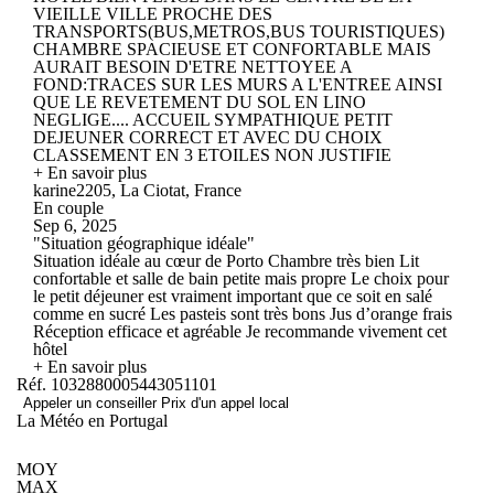
VIEILLE VILLE PROCHE DES
TRANSPORTS(BUS,METROS,BUS TOURISTIQUES)
CHAMBRE SPACIEUSE ET CONFORTABLE MAIS
AURAIT BESOIN D'ETRE NETTOYEE A
FOND:TRACES SUR LES MURS A L'ENTREE AINSI
QUE LE REVETEMENT DU SOL EN LINO
NEGLIGE.... ACCUEIL SYMPATHIQUE PETIT
DEJEUNER CORRECT ET AVEC DU CHOIX
CLASSEMENT EN 3 ETOILES NON JUSTIFIE
+ En savoir plus
karine2205, La Ciotat, France
En couple
Sep 6, 2025
"Situation géographique idéale"
Situation idéale au cœur de Porto Chambre très bien Lit
confortable et salle de bain petite mais propre Le choix pour
le petit déjeuner est vraiment important que ce soit en salé
comme en sucré Les pasteis sont très bons Jus d’orange frais
Réception efficace et agréable Je recommande vivement cet
hôtel
+ En savoir plus
Réf. 1032880005443051101
Appeler un conseiller
Prix d'un appel local
La Météo en Portugal
MOY
MAX