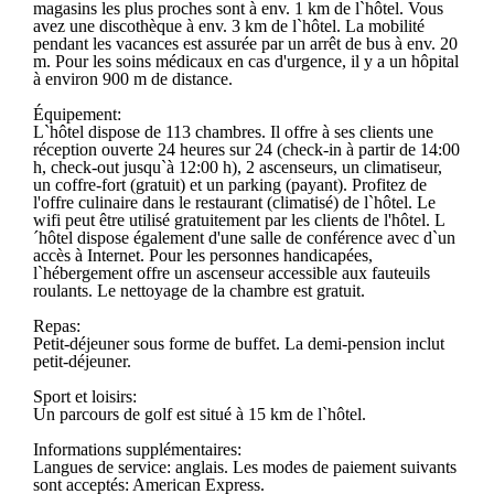
magasins les plus proches sont à env. 1 km de l`hôtel. Vous
avez une discothèque à env. 3 km de l`hôtel. La mobilité
pendant les vacances est assurée par un arrêt de bus à env. 20
m. Pour les soins médicaux en cas d'urgence, il y a un hôpital
à environ 900 m de distance.
Équipement:
L`hôtel dispose de 113 chambres. Il offre à ses clients une
réception ouverte 24 heures sur 24 (check-in à partir de 14:00
h, check-out jusqu`à 12:00 h), 2 ascenseurs, un climatiseur,
un coffre-fort (gratuit) et un parking (payant). Profitez de
l'offre culinaire dans le restaurant (climatisé) de l`hôtel. Le
wifi peut être utilisé gratuitement par les clients de l'hôtel. L
´hôtel dispose également d'une salle de conférence avec d`un
accès à Internet. Pour les personnes handicapées,
l`hébergement offre un ascenseur accessible aux fauteuils
roulants. Le nettoyage de la chambre est gratuit.
Repas:
Petit-déjeuner sous forme de buffet. La demi-pension inclut
petit-déjeuner.
Sport et loisirs:
Un parcours de golf est situé à 15 km de l`hôtel.
Informations supplémentaires:
Langues de service: anglais. Les modes de paiement suivants
sont acceptés: American Express.