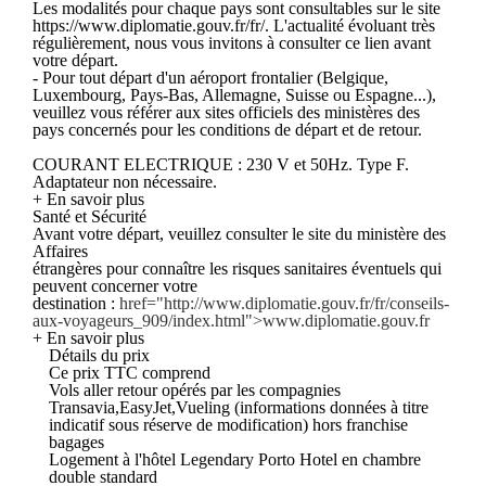
Les modalités pour chaque pays sont consultables sur le site
https://www.diplomatie.gouv.fr/fr/. L'actualité évoluant très
régulièrement, nous vous invitons à consulter ce lien avant
votre départ.
- Pour tout départ d'un aéroport frontalier (Belgique,
Luxembourg, Pays-Bas, Allemagne, Suisse ou Espagne...),
veuillez vous référer aux sites officiels des ministères des
pays concernés pour les conditions de départ et de retour.
COURANT ELECTRIQUE : 230 V et 50Hz. Type F.
Adaptateur non nécessaire.
+ En savoir plus
Santé et Sécurité
Avant votre départ, veuillez consulter le site du ministère des
Affaires
étrangères pour connaître les risques sanitaires éventuels qui
peuvent concerner votre
destination :
href="http://www.diplomatie.gouv.fr/fr/conseils-
aux-voyageurs_909/index.html">www.diplomatie.gouv.fr
+ En savoir plus
Détails du prix
Ce prix TTC comprend
Vols aller retour opérés par les compagnies
Transavia,EasyJet,Vueling (informations données à titre
indicatif sous réserve de modification) hors franchise
bagages
Logement à l'hôtel Legendary Porto Hotel en chambre
double standard