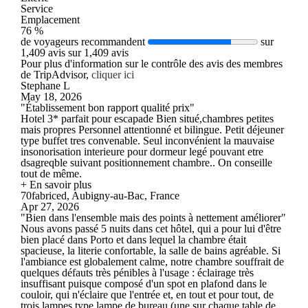
Service
Emplacement
76 %
de voyageurs recommandent
sur
1,409 avis sur 1,409 avis
Pour plus d'information sur le contrôle des avis des membres
de TripAdvisor,
cliquer ici
Stephane L
May 18, 2026
"Établissement bon rapport qualité prix"
Hotel 3* parfait pour escapade Bien situé,chambres petites
mais propres Personnel attentionné et bilingue. Petit déjeuner
type buffet tres convenable. Seul inconvénient la mauvaise
insonorisation interieure pour dormeur legé pouvant etre
dsagreqble suivant positionnement chambre.. On conseille
tout de même.
+ En savoir plus
70fabriced, Aubigny-au-Bac, France
Apr 27, 2026
"Bien dans l'ensemble mais des points à nettement améliorer"
Nous avons passé 5 nuits dans cet hôtel, qui a pour lui d'être
bien placé dans Porto et dans lequel la chambre était
spacieuse, la literie confortable, la salle de bains agréable. Si
l'ambiance est globalement calme, notre chambre souffrait de
quelques défauts très pénibles à l'usage : éclairage très
insuffisant puisque composé d'un spot en plafond dans le
couloir, qui n'éclaire que l'entrée et, en tout et pour tout, de
trois lampes type lampe de bureau (une sur chaque table de