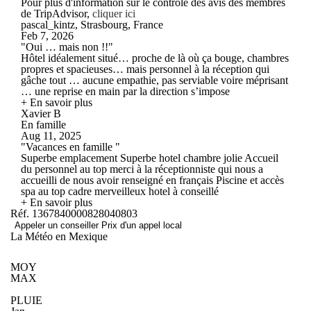
Pour plus d'information sur le contrôle des avis des membres
de TripAdvisor,
cliquer ici
pascal_kintz, Strasbourg, France
Feb 7, 2026
"Oui … mais non !!"
Hôtel idéalement situé… proche de là où ça bouge, chambres
propres et spacieuses… mais personnel à la réception qui
gâche tout … aucune empathie, pas serviable voire méprisant
… une reprise en main par la direction s’impose
+ En savoir plus
Xavier B
En famille
Aug 11, 2025
"Vacances en famille "
Superbe emplacement Superbe hotel chambre jolie Accueil
du personnel au top merci à la réceptionniste qui nous a
accueilli de nous avoir renseigné en français Piscine et accès
spa au top cadre merveilleux hotel à conseillé
+ En savoir plus
Réf. 1367840000828040803
Appeler un conseiller
Prix d'un appel local
La Météo en Mexique
MOY
MAX
PLUIE