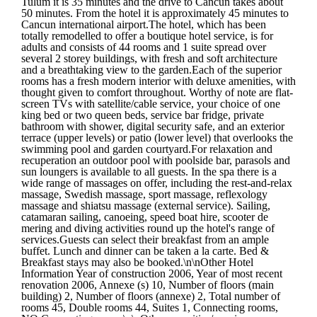
Tulum it is 35 minutes and the drive to Cancun takes about
50 minutes. From the hotel it is approximately 45 minutes to
Cancun international airport.The hotel, which has been
totally remodelled to offer a boutique hotel service, is for
adults and consists of 44 rooms and 1 suite spread over
several 2 storey buildings, with fresh and soft architecture
and a breathtaking view to the garden.Each of the superior
rooms has a fresh modern interior with deluxe amenities, with
thought given to comfort throughout. Worthy of note are flat-
screen TVs with satellite/cable service, your choice of one
king bed or two queen beds, service bar fridge, private
bathroom with shower, digital security safe, and an exterior
terrace (upper levels) or patio (lower level) that overlooks the
swimming pool and garden courtyard.For relaxation and
recuperation an outdoor pool with poolside bar, parasols and
sun loungers is available to all guests. In the spa there is a
wide range of massages on offer, including the rest-and-relax
massage, Swedish massage, sport massage, reflexology
massage and shiatsu massage (external service). Sailing,
catamaran sailing, canoeing, speed boat hire, scooter de
mering and diving activities round up the hotel's range of
services.Guests can select their breakfast from an ample
buffet. Lunch and dinner can be taken a la carte. Bed &
Breakfast stays may also be booked.\n\nOther Hotel
Information Year of construction 2006, Year of most recent
renovation 2006, Annexe (s) 10, Number of floors (main
building) 2, Number of floors (annexe) 2, Total number of
rooms 45, Double rooms 44, Suites 1, Connecting rooms,