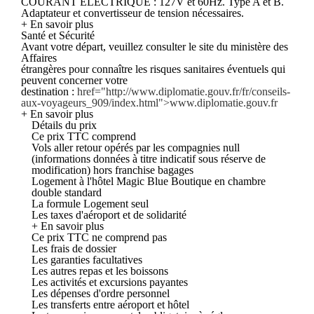
COURANT ELECTRIQUE : 127V et 60Hz. Type A et B.
Adaptateur et convertisseur de tension nécessaires.
+ En savoir plus
Santé et Sécurité
Avant votre départ, veuillez consulter le site du ministère des
Affaires
étrangères pour connaître les risques sanitaires éventuels qui
peuvent concerner votre
destination :
href="http://www.diplomatie.gouv.fr/fr/conseils-
aux-voyageurs_909/index.html">www.diplomatie.gouv.fr
+ En savoir plus
Détails du prix
Ce prix TTC comprend
Vols aller retour opérés par les compagnies null
(informations données à titre indicatif sous réserve de
modification) hors franchise bagages
Logement à l'hôtel Magic Blue Boutique en chambre
double standard
La formule Logement seul
Les taxes d'aéroport et de solidarité
+ En savoir plus
Ce prix TTC ne comprend pas
Les frais de dossier
Les garanties facultatives
Les autres repas et les boissons
Les activités et excursions payantes
Les dépenses d'ordre personnel
Les transferts entre aéroport et hôtel