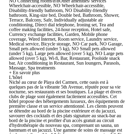
NO Connecting rooms\n\nOther amenities/ services
Wheelchair-accessible, NO Wheelchair-accessible,
Disability-friendly bathroom, NO Disability-friendly
bathroom, King-size bed, Double bed, Bathroom, Shower,
Terrace, Balcony, Safe, Individually adjustable air
conditioning, Direct dial telephone, Ironing set, Tea and
coffee making facilities, 24-hour reception, Hotel safe,
Currency exchange facilities, Garden, Mobile phone
coverage, Wired Internet, Room service, Laundry service,
Medical service, Bicycle storage, NO Car park, NO Garage,
Small pets allowed (under 5 kg), NO Small pets allowed
(under 5 kg), Large pets allowed (over 5 kg), NO Large pets
allowed (over 5 kg), Wi-fi, Bar, Restaurant, Poolside snack
bar, Air conditioning in Restaurant, Sun loungers, Parasols,
Massage, Spa treatments
+ En savoir plus
L'hôtel
Niché au cœur de Playa del Carmen, cette oasis est à
quelques pas de la vibrante 5th Avenue, réputée pour sa vie
nocturne, ses restaurants et ses boutiques. La plage et divers
clubs de plage sont également facilement accessibles. Cet
hôtel propose des hébergements luxueux, des équipements de
première classe et un service attentionné. Les clients peuvent
se détendre au bord de la piscine extérieure et du jacuzzi,
savourer des cocktails et des plats signature au snack-bar au
bord de la piscine et profiter d'un accès gratuit au circuit
d'hydrothérapie du nouveau spa, comprenant un sauna, un
hammam et un jacuzzi. Une gamme de soins de massage est