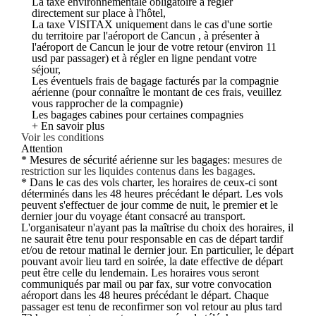
La taxe environnementale obligatoire à régler
directement sur place à l'hôtel,
La taxe VISITAX
uniquement dans le cas d'une sortie
du territoire par l'aéroport de Cancun
, à présenter à
l'aéroport de Cancun le jour de votre retour (environ 11
usd par passager) et à régler en ligne pendant votre
séjour,
Les éventuels frais de bagage facturés par la compagnie
aérienne (pour connaître le montant de ces frais, veuillez
vous rapprocher de la compagnie)
Les bagages cabines pour certaines compagnies
+ En savoir plus
Voir les conditions
Attention
* Mesures de sécurité aérienne sur les bagages:
mesures de
restriction sur les liquides contenus dans les bagages
.
* Dans le cas des vols charter, les horaires de ceux-ci sont
déterminés dans les 48 heures précédant le départ. Les vols
peuvent s'effectuer de jour comme de nuit, le premier et le
dernier jour du voyage étant consacré au transport.
L'organisateur n'ayant pas la maîtrise du choix des horaires, il
ne saurait être tenu pour responsable en cas de départ tardif
et/ou de retour matinal le dernier jour. En particulier, le départ
pouvant avoir lieu tard en soirée, la date effective de départ
peut être celle du lendemain. Les horaires vous seront
communiqués par mail ou par fax, sur votre convocation
aéroport dans les 48 heures précédant le départ. Chaque
passager est tenu de reconfirmer son vol retour au plus tard