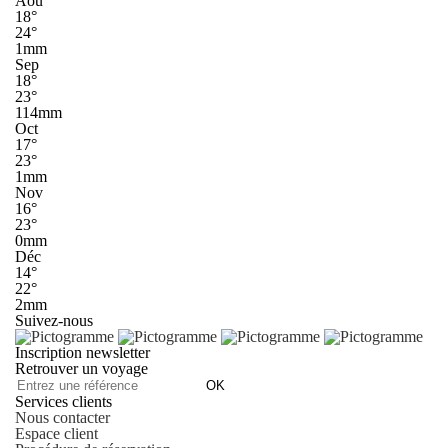
Aoû
18°
24°
1mm
Sep
18°
23°
114mm
Oct
17°
23°
1mm
Nov
16°
23°
0mm
Déc
14°
22°
2mm
Suivez-nous
Inscription newsletter
Retrouver un voyage
OK
Services clients
Nous contacter
Espace client