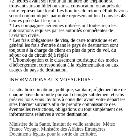
72 heures avant son retour au numéro de téléphone se
trouvant sur son billet ou sur sa convocation ou auprés de
notre représentant local. Les horaires de retour définitifs vous
seront communiqués par notre représentant local dans les 48
heures précédant le retour.
* Les compagnies aériennes utilisées ont toutes reçu les
autorisations requises par les autorités compétentes de
l'aviation civile.
* Les frais obligatoires de visa, de carte touristique et en
général les frais d'entrée dans le pays de destination sont
toujours à la charge du client en plus du prix du vol, du
séjour ou du circuit déjà réglés.
* L'homologation et le classement touristique des modes
d'hébergement correspondent à la réglementation ou aux
usages du pays de destination.
INFORMATIONS AUX VOYAGEURS :
La situation climatique, politique, sanitaire, réglementaire de
chaque pays du monde pouvant changer subitement et sans
préavis nous vous invitons à consulter avant votre départ les
sites Internet suivants afin de prendre connaissance des
éventuelles restrictions, obligations ou tout simplement des
informations relatives à votre destination.
Ministère de la Santé
,
Institut de veille sanitaire
,
Méteo
France Voyage
,
Ministère des Affaires Etrangères
,
Documents légaux pour la sortie du territoire
.