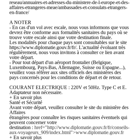
reseau/annuaires-et-adresses-du-ministere-de-l-europe-et-des-
affaires-etrangeres-meae/ambassades-et-consulats-etrangers-
en-france/
A NOTER
- En cas d'un vol avec escale, nous vous informons que vous
devrez être conforme aux formalités sanitaires du pays où se
trouve votre escale ainsi que votre destination finale.
Les modalités pour chaque pays sont consultables sur le site
https://www.diplomatie.gouv.fr/fr/. L'actualité évoluant très
régulièrement, nous vous invitons à consulter ce lien avant
votre départ.
- Pour tout départ d'un aéroport frontalier (Belgique,
Luxembourg, Pays-Bas, Allemagne, Suisse ou Espagne...),
veuillez vous référer aux sites officiels des ministères des
pays concernés pour les conditions de départ et de retour.
COURANT ELECTRIQUE : 220V et 50Hz. Type C et E.
Adaptateur non nécessaire.
+ En savoir plus
Santé et Sécurité
Avant votre départ, veuillez consulter le site du ministère des
Affaires
étrangères pour connaître les risques sanitaires éventuels qui
peuvent concerner votre
destination :
href="http://www.diplomatie.gouv.fr/fr/conseils-
aux-voyageurs_909/index.html">www.diplomatie.gouv.fr
+ En savoir plus