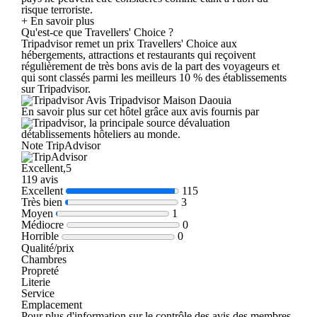
risque terroriste.
+ En savoir plus
Qu'est-ce que Travellers' Choice ?
Tripadvisor remet un prix Travellers' Choice aux
hébergements, attractions et restaurants qui reçoivent
régulièrement de très bons avis de la part des voyageurs et
qui sont classés parmi les meilleurs 10 % des établissements
sur Tripadvisor.
Avis Tripadvisor Maison Daouia
En savoir plus sur cet hôtel grâce aux avis fournis par
, la principale source dévaluation
détablissements hôteliers au monde.
Note TripAdvisor
Excellent,5
119 avis
Excellent
115
Très bien
3
Moyen
1
Médiocre
0
Horrible
0
Qualité/prix
Chambres
Propreté
Literie
Service
Emplacement
Pour plus d'information sur le contrôle des avis des membres