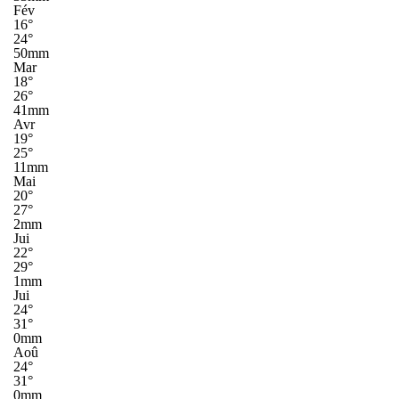
Fév
16°
24°
50mm
Mar
18°
26°
41mm
Avr
19°
25°
11mm
Mai
20°
27°
2mm
Jui
22°
29°
1mm
Jui
24°
31°
0mm
Aoû
24°
31°
0mm