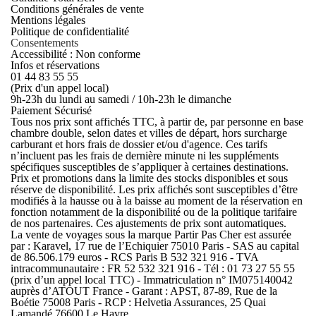
Conditions générales de vente
Mentions légales
Politique de confidentialité
Consentements
Accessibilité : Non conforme
Infos et réservations
01 44 83 55 55
(Prix d'un appel local)
9h-23h du lundi au samedi / 10h-23h le dimanche
Paiement Sécurisé
Tous nos prix sont affichés TTC, à partir de, par personne en base
chambre double, selon dates et villes de départ, hors surcharge
carburant et hors frais de dossier et/ou d'agence. Ces tarifs
n’incluent pas les frais de dernière minute ni les suppléments
spécifiques susceptibles de s’appliquer à certaines destinations.
Prix et promotions dans la limite des stocks disponibles et sous
réserve de disponibilité. Les prix affichés sont susceptibles d’être
modifiés à la hausse ou à la baisse au moment de la réservation en
fonction notamment de la disponibilité ou de la politique tarifaire
de nos partenaires. Ces ajustements de prix sont automatiques.
La vente de voyages sous la marque Partir Pas Cher est assurée
par : Karavel, 17 rue de l’Echiquier 75010 Paris - SAS au capital
de 86.506.179 euros - RCS Paris B 532 321 916 - TVA
intracommunautaire : FR 52 532 321 916 - Tél : 01 73 27 55 55
(prix d’un appel local TTC) - Immatriculation n° IM075140042
auprès d’ATOUT France - Garant : APST, 87-89, Rue de la
Boétie 75008 Paris - RCP : Helvetia Assurances, 25 Quai
Lamandé 76600 Le Havre.