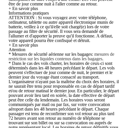
être de jour comme nuit à l'aller comme au retour.
+ En savoir plus
Informations pratiques
ATTENTION : Si vous voyagez avec votre téléphone,
ordinateur, tablette ou autre appareil électronique munis de
batterie, veillez à ce qu'il/elle soit chargé(e) lors de votre
passage au filtre de sécurité. Il vous sera demandé de
l'allumer et d'apporter la preuve qu'il fonctionne. A défaut,
votre appareil pourra être confisqué et détruit.
+ En savoir plus
Attention
* Mesures de sécurité aérienne sur les bagages:
mesures de
restriction sur les liquides contenus dans les bagages
.
* Dans le cas des vols charter, les horaires de ceux-ci sont
déterminés dans les 48 heures précédant le départ. Les vols
peuvent s'effectuer de jour comme de nuit, le premier et le
dernier jour du voyage étant consacré au transport.
L'organisateur n'ayant pas la maîtrise du choix des horaires, il
ne saurait être tenu pour responsable en cas de départ tardif
et/ou de retour matinal le dernier jour. En particulier, le départ
pouvant avoir lieu tard en soirée, la date effective de départ
peut être celle du lendemain. Les horaires vous seront
communiqués par mail ou par fax, sur votre convocation
aéroport dans les 48 heures précédant le départ. Chaque
passager est tenu de reconfirmer son vol retour au plus tard
72 heures avant son retour au numéro de téléphone se
trouvant sur son billet ou sur sa convocation ou auprés de
notre représentant local. Les horaires de retour définitifs vous