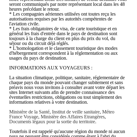
seront communiqués par notre représentant local dans les 48
heures précédant le retour.
* Les compagnies aériennes utilisées ont toutes reçu les
autorisations requises par les autorités compétentes de
l'aviation civile.
* Les frais obligatoires de visa, de carte touristique et en
général les frais d'entrée dans le pays de destination sont
toujours à la charge du client en plus du prix du vol, du
séjour ou du circuit déjà réglés.
* L'homologation et le classement touristique des modes
d'hébergement correspondent à la réglementation ou aux
usages du pays de destination.
INFORMATIONS AUX VOYAGEURS :
La situation climatique, politique, sanitaire, réglementaire de
chaque pays du monde pouvant changer subitement et sans
préavis nous vous invitons à consulter avant votre départ les
sites Internet suivants afin de prendre connaissance des
éventuelles restrictions, obligations ou tout simplement des
informations relatives à votre destination.
Ministère de la Santé
,
Institut de veille sanitaire
,
Méteo
France Voyage
,
Ministère des Affaires Etrangères
,
Documents légaux pour la sortie du territoire
.
Toutefois il est rappelé qu'aucune région du monde ni aucun
pays ne peuvent être considérés comme étant à l'abri du