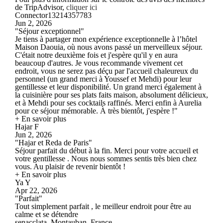
de TripAdvisor,
cliquer ici
Connector13214357783
Jun 2, 2026
"Séjour exceptionnel"
Je tiens à partager mon expérience exceptionnelle à l’hôtel
Maison Daouia, où nous avons passé un merveilleux séjour.
C'était notre deuxième fois et j'espère qu'il y en aura
beaucoup d'autres. Je vous recommande vivement cet
endroit, vous ne serez pas déçu par l'accueil chaleureux du
personnel (un grand merci à Youssef et Mehdi) pour leur
gentillesse et leur disponibilité. Un grand merci également à
la cuisinière pour ses plats faits maison, absolument délicieux,
et à Mehdi pour ses cocktails raffinés. Merci enfin à Aurelia
pour ce séjour mémorable. À très bientôt, j'espère !"
+ En savoir plus
Hajar F
Jun 2, 2026
"Hajar et Reda de Paris"
Séjour parfait du début à la fin. Merci pour votre accueil et
votre gentillesse . Nous nous sommes sentis très bien chez
vous. Au plaisir de revenir bientôt !
+ En savoir plus
Ya Y
Apr 22, 2026
"Parfait"
Tout simplement parfait , le meilleur endroit pour être au
calme et se détendre
senacclata, Montauban, France