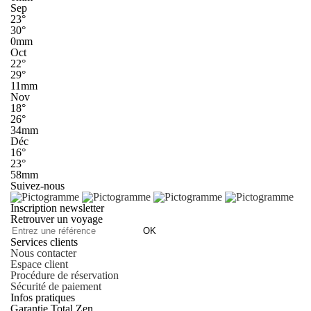
Sep
23°
30°
0mm
Oct
22°
29°
11mm
Nov
18°
26°
34mm
Déc
16°
23°
58mm
Suivez-nous
Inscription newsletter
Retrouver un voyage
OK
Services clients
Nous contacter
Espace client
Procédure de réservation
Sécurité de paiement
Infos pratiques
Garantie Total Zen