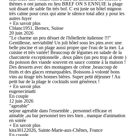
thèmes n ont jamais eu lieu BREF ON S ENNUIE la plage
soit disant de sable fin très bof. C est juste un hôtel mignon
très calme pour ceux qui aime le silence total allez y pour les
autres fuyer
+ En savoir plus
Cblanc1951, Bernex, Suisse
20 juin 2026
"Le charme un peu désuet de l'hôtellerie italienne !!!"
Gentillesse, serviabilité Un joli hôtel sous les pins avec une
belle piscine et un plage aussi propre que l'eau de la mer. La
cuisine et très variée! Beaucoup de légumes en salade de la
charcuterie exceptionnelle , deux pâtes (un peu trop al dente )
du poisson des viande souvent en sauce comme à la maison !
Des desserts avec des montagnes de crème ,beaucoup de
fruits et des glaces remarquables. Boissons à volonté bons
vins au tirage très bonnes bières. Super petit déjeuner ! Au
petit bar de la plage le cocktails sont généreux !
+ En savoir plus
eugenecimatti
En couple
12 juin 2026
"agreable"
sejour agreable dans l'ensemble , personnel efficase et
aimable ,au bar personnel tres tres bien , manque d'animation
en soirée
+ En savoir plus
kira30122026, Sainte-Marie-aux-Chênes, France
En couple