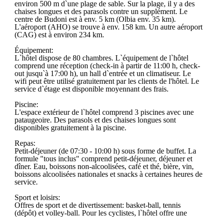
environ 500 m d`une plage de sable. Sur la plage, il y a des
chaises longues et des parasols contre un supplément. Le
centre de Budoni est à env. 5 km (Olbia env. 35 km).
L'aéroport (AHO) se trouve à env. 158 km. Un autre aéroport
(CAG) est à environ 234 km.
Équipement:
L`hôtel dispose de 80 chambres. L`équipement de l`hôtel
comprend une réception (check-in à partir de 11:00 h, check-
out jusqu`à 17:00 h), un hall d`entrée et un climatiseur. Le
wifi peut être utilisé gratuitement par les clients de l'hôtel. Le
service d`étage est disponible moyennant des frais.
Piscine:
L'espace extérieur de l`hôtel comprend 3 piscines avec une
pataugeoire. Des parasols et des chaises longues sont
disponibles gratuitement à la piscine.
Repas:
Petit-déjeuner (de 07:30 - 10:00 h) sous forme de buffet. La
formule "tous inclus" comprend petit-déjeuner, déjeuner et
dîner. Eau, boissons non-alcoolisées, café et thé, bière, vin,
boissons alcoolisées nationales et snacks à certaines heures de
service.
Sport et loisirs:
Offres de sport et de divertissement: basket-ball, tennis
(dépôt) et volley-ball. Pour les cyclistes, l`hôtel offre une