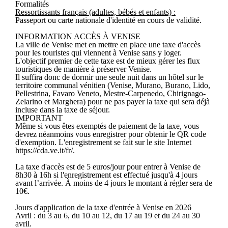
Formalités
Ressortissants français (adultes, bébés et enfants) :
Passeport ou carte nationale d'identité en cours de validité.
INFORMATION ACCÈS À VENISE
La ville de Venise met en mettre en place une taxe d'accès
pour les touristes qui viennent à Venise sans y loger.
L'objectif premier de cette taxe est de mieux gérer les flux
touristiques de manière à préserver Venise.
Il suffira donc de dormir une seule nuit dans un hôtel sur le
territoire communal vénitien (Venise, Murano, Burano, Lido,
Pellestrina, Favaro Veneto, Mestre-Carpenedo, Chirignago-
Zelarino et Marghera) pour ne pas payer la taxe qui sera déjà
incluse dans la taxe de séjour.
IMPORTANT
Même si vous êtes exemptés de paiement de la taxe, vous
devrez néanmoins vous enregistrer pour obtenir le QR code
d'exemption. L'enregistrement se fait sur le site Internet
https://cda.ve.it/fr/.
La taxe d'accès est de 5 euros/jour pour entrer à Venise de
8h30 à 16h si l'enregistrement est effectué jusqu'à 4 jours
avant l’arrivée. À moins de 4 jours le montant à régler sera de
10€.
Jours d'application de la taxe d'entrée à Venise en 2026
Avril : du 3 au 6, du 10 au 12, du 17 au 19 et du 24 au 30
avril.