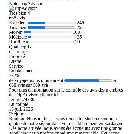
Note TripAdvisor
Très bien,4
668 avis
Excellent
249
Très bien
252
Moyen
103
Médiocre
35
Horrible
29
Qualité/prix
Chambres
Propreté
Literie
Service
Emplacement
73 %
de voyageurs recommandent
sur
668 avis sur 668 avis
Pour plus d'information sur le contrôle des avis des membres
de TripAdvisor,
cliquer ici
Jerome74330
En couple
13 juil. 2026
"Sejour"
Bonjour, Nous tenions à vous remercier sincèrement pour la
qualité de notre séjour dans votre établissement en Sardaigne.
Dès notre arrivée, nous avons été accueillis avec une grande
gentillesse et un professionnalisme remarquable. Cet accueil