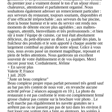
du premier jour a vraiment donné le ton d’un séjour réussi :
chaleureux, attentionné et parfaitement organisé. Nous
souhaitons également adresser un remerciement particulier :
aux serveurs du restaurant, toujours souriants, disponibles et
d’une efficacité irréprochable ; aux serveurs du bar piscine,
dont la bonne humeur et le sens du service ont rendu nos
moments de détente encore plus agréables ; aux maîtres-
nageurs, attentifs, bienveillants et très professionnels ; et bien
sûr à toute l’équipe de cuisine, car tout était absolument
délicieux, du petit-déjeuner au dîner. La qualité des plats, la
fraîcheur des produits et le soin apporté à chaque assiette ont
largement contribué au plaisir de notre séjour. Grâce à vous
tous, nous avons passé un moment magnifique, reposant et
plein de belles attentions. Nous garderons un excellent
souvenir de votre établissement et de vos équipes. Merci
encore pour tout. Cordialement, Jérôme
+ En savoir plus
Valerie P, France
1 juil. 2026
"Juste un beau complexe"
Beau complexe propre repas parfait personnel très gentil sauf
au bar pas très content de nous voir , en revanche aucune
activité prévue 2 séances aquagym en 10 j. La photo du
restaurant n est pas conforme le resto est completement fermé
grosse chaleur pas comme sur la brochure voir photo . Le
wifi marche pas régulièrement les navette gratuites ne s
arrêtent pas ou ne passent pas pas de taxi dans les environ il
faut louer une voiture rien a faire au alentours, les soirées à