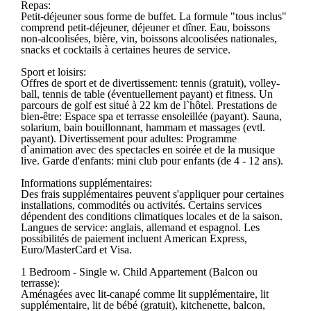
Repas:
Petit-déjeuner sous forme de buffet. La formule "tous inclus"
comprend petit-déjeuner, déjeuner et dîner. Eau, boissons
non-alcoolisées, bière, vin, boissons alcoolisées nationales,
snacks et cocktails à certaines heures de service.
Sport et loisirs:
Offres de sport et de divertissement: tennis (gratuit), volley-
ball, tennis de table (éventuellement payant) et fitness. Un
parcours de golf est situé à 22 km de l`hôtel. Prestations de
bien-être: Espace spa et terrasse ensoleillée (payant). Sauna,
solarium, bain bouillonnant, hammam et massages (evtl.
payant). Divertissement pour adultes: Programme
d`animation avec des spectacles en soirée et de la musique
live. Garde d'enfants: mini club pour enfants (de 4 - 12 ans).
Informations supplémentaires:
Des frais supplémentaires peuvent s'appliquer pour certaines
installations, commodités ou activités. Certains services
dépendent des conditions climatiques locales et de la saison.
Langues de service: anglais, allemand et espagnol. Les
possibilités de paiement incluent American Express,
Euro/MasterCard et Visa.
1 Bedroom - Single w. Child Appartement (Balcon ou
terrasse):
Aménagées avec lit-canapé comme lit supplémentaire, lit
supplémentaire, lit de bébé (gratuit), kitchenette, balcon,