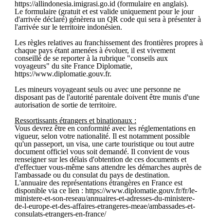
https://allindonesia.imigrasi.go.id (formulaire en anglais).
Le formulaire (gratuit et est valide uniquement pour le jour
d'arrivée déclaré) génèrera un QR code qui sera à présenter à
l'arrivée sur le territoire indonésien.
Les règles relatives au franchissement des frontières propres à
chaque pays étant amenées à évoluer, il est vivement
conseillé de se reporter à la rubrique "conseils aux
voyageurs" du site France Diplomatie,
https://www.diplomatie.gouv.fr.
Les mineurs voyageant seuls ou avec une personne ne
disposant pas de l'autorité parentale doivent être munis d'une
autorisation de sortie de territoire.
Ressortissants étrangers et binationaux :
Vous devrez être en conformité avec les réglementations en
vigueur, selon votre nationalité. Il est notamment possible
qu'un passeport, un visa, une carte touristique ou tout autre
document officiel vous soit demandé. Il convient de vous
renseigner sur les délais d'obtention de ces documents et
d'effectuer vous-même sans attendre les démarches auprès de
l'ambassade ou du consulat du pays de destination.
L'annuaire des représentations étrangères en France est
disponible via ce lien : https://www.diplomatie.gouv.fr/fr/le-
ministere-et-son-reseau/annuaires-et-adresses-du-ministere-
de-l-europe-et-des-affaires-etrangeres-meae/ambassades-et-
consulats-etrangers-en-france/