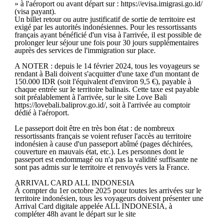
» à l'aéroport ou avant départ sur : https://evisa.imigrasi.go.id/
(visa payant).
Un billet retour ou autre justificatif de sortie de territoire est
exigé par les autorités indonésiennes. Pour les ressortissants
français ayant bénéficié d'un visa à l'arrivée, il est possible de
prolonger leur séjour une fois pour 30 jours supplémentaires
auprès des services de l'immigration sur place.
A NOTER : depuis le 14 février 2024, tous les voyageurs se
rendant à Bali doivent s'acquitter d'une taxe d'un montant de
150.000 IDR (soit l'équivalent d'environ 9,5 €), payable à
chaque entrée sur le territoire balinais. Cette taxe est payable
soit préalablement à l'arrivée, sur le site Love Bali
https://lovebali.baliprov.go.id/, soit à l'arrivée au comptoir
dédié à l'aéroport.
Le passeport doit être en très bon état : de nombreux
ressortissants français se voient refuser l'accès au territoire
indonésien à cause d'un passeport abîmé (pages déchirées,
couverture en mauvais état, etc.). Les personnes dont le
passeport est endommagé ou n'a pas la validité suffisante ne
sont pas admis sur le territoire et renvoyés vers la France.
ARRIVAL CARD ALL INDONESIA
À compter du 1er octobre 2025 pour toutes les arrivées sur le
territoire indonésien, tous les voyageurs doivent présenter une
Arrival Card digitale appelée ALL INDONESIA, à
compléter 48h avant le départ sur le site