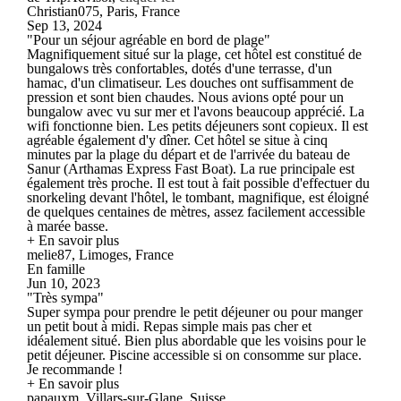
Christian075, Paris, France
Sep 13, 2024
"Pour un séjour agréable en bord de plage"
Magnifiquement situé sur la plage, cet hôtel est constitué de
bungalows très confortables, dotés d'une terrasse, d'un
hamac, d'un climatiseur. Les douches ont suffisamment de
pression et sont bien chaudes. Nous avions opté pour un
bungalow avec vu sur mer et l'avons beaucoup apprécié. La
wifi fonctionne bien. Les petits déjeuners sont copieux. Il est
agréable également d'y dîner. Cet hôtel se situe à cinq
minutes par la plage du départ et de l'arrivée du bateau de
Sanur (Arthamas Express Fast Boat). La rue principale est
également très proche. Il est tout à fait possible d'effectuer du
snorkeling devant l'hôtel, le tombant, magnifique, est éloigné
de quelques centaines de mètres, assez facilement accessible
à marée basse.
+ En savoir plus
melie87, Limoges, France
En famille
Jun 10, 2023
"Très sympa"
Super sympa pour prendre le petit déjeuner ou pour manger
un petit bout à midi. Repas simple mais pas cher et
idéalement situé. Bien plus abordable que les voisins pour le
petit déjeuner. Piscine accessible si on consomme sur place.
Je recommande !
+ En savoir plus
papauxm, Villars-sur-Glane, Suisse