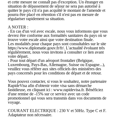
et cette mesure ne connaît pas d'exception. Un étranger en
situation de dépassement de séjour ne sera pas autorisé à
quitter le pays s'il n'a pas acquitté le montant de l'amende et
pourra être placé en rétention s'il n'est pas en mesure de
régulariser rapidement sa situation.
A NOTER :
- En cas d'un vol avec escale, nous vous informons que vous
devrez être conforme aux formalités sanitaires du pays où se
trouve votre escale ainsi que votre destination finale.
Les modalités pour chaque pays sont consultables sur le site
https://www.diplomatie.gouv.fr/fr/. L'actualité évoluant très
régulièrement, nous vous invitons à consulter ce lien avant
votre départ.
- Pour tout départ d'un aéroport frontalier (Belgique,
Luxembourg, Pays-Bas, Allemagne, Suisse ou Espagne...),
veuillez vous référer aux sites officiels des ministères des
pays concernés pour les conditions de départ et de retour.
Vous pouvez contacter, si vous le souhaitez, notre partenaire
RapideVisa afin d'obtenir votre visa sans démarche
fastidieuse, en cliquant ici : www.rapidevisa.fr. Bénéficiez
d'une remise de -15% sur ce service avec un code
promotionnel qui vous sera transmis dans vos documents de
voyage.
COURANT ELECTRIQUE : 230 V et 50Hz. Type C et F.
Adaptateur non nécessaire.