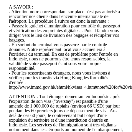
A SAVOIR :
- Attention notre correspondant sur place n'est pas autorisé à
rencontrer nos clients dans l'enceinte internationale de
l'aéroport. La procédure à suivre est donc la suivante :
- Passez le guichet d'immigration pour contrôle du passeport
et vérification des empreintes digitales. - Puis il faudra vous
diriger vers le lieu de livraison des bagages et récupérer vos
bagages.
- En sortant du terminal vous passerez par le contrôle
douanier. Notre représentant local vous accueillera à
l'extérieur du terminal. En cas de problème pour l'entrée en
Indonésie, nous ne pourrons être tenus responsables, la
validité de votre passeport étant sous votre propre
responsabilité.
- Pour les ressortissants étrangers, nous vous invitons à
vérifier pour les transits via Hong Kong les formalités
d'entrée :
http://www.immd.gov.hk/ehtml/hkvisas_4.htm#note%20for%20v
ATTENTION : Tout étranger demeurant en Indonésie après
l'expiration de son visa (''overstay'') est passible d'une
amende de 1.000.000 de rupiahs (environ 66 USD) par jour
pendant les 60 premiers jours de dépassement de visa. Au-
delà de ces 60 jours, le contrevenant fait l'objet d'une
expulsion du territoire et d'une interdiction d'entrée en
Indonésie. Les services de l'immigration sont très vigilants,
notamment dans les aéroports au moment de l'embarquement,