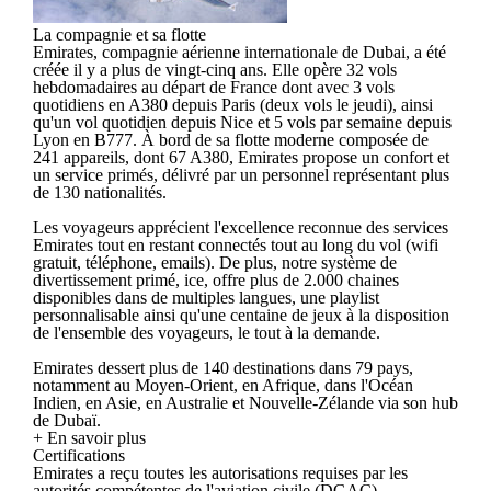
La compagnie et sa flotte
Emirates, compagnie aérienne internationale de Dubai, a été
créée il y a plus de vingt-cinq ans. Elle opère 32 vols
hebdomadaires au départ de France dont avec 3 vols
quotidiens en A380 depuis Paris (deux vols le jeudi), ainsi
qu'un vol quotidien depuis Nice et 5 vols par semaine depuis
Lyon en B777. À bord de sa flotte moderne composée de
241 appareils, dont 67 A380, Emirates propose un confort et
un service primés, délivré par un personnel représentant plus
de 130 nationalités.
Les voyageurs apprécient l'excellence reconnue des services
Emirates tout en restant connectés tout au long du vol (wifi
gratuit, téléphone, emails). De plus, notre système de
divertissement primé, ice, offre plus de 2.000 chaines
disponibles dans de multiples langues, une playlist
personnalisable ainsi qu'une centaine de jeux à la disposition
de l'ensemble des voyageurs, le tout à la demande.
Emirates dessert plus de 140 destinations dans 79 pays,
notamment au Moyen-Orient, en Afrique, dans l'Océan
Indien, en Asie, en Australie et Nouvelle-Zélande via son hub
de Dubaï.
+ En savoir plus
Certifications
Emirates a reçu toutes les autorisations requises par les
autorités compétentes de l'aviation civile (DGAC).