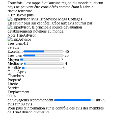
Toutefois il est rappelé qu'aucune région du monde ni aucun
pays ne peuvent être considérés comme étant à l'abri du
risque terroriste.
+ En savoir plus
Avis Tripadvisor Mega Cottages
En savoir plus sur cet hôtel grâce aux avis fournis par
, la principale source dévaluation
détablissements hôteliers au monde.
Note TripAdvisor
Très bien,4.1
89 avis
Excellent
46
Très bien
26
Moyen
7
Médiocre
4
Horrible
6
Qualité/prix
Chambres
Propreté
Literie
Service
Emplacement
90 %
de voyageurs recommandent
sur 89
avis sur 89 avis
Pour plus d'information sur le contrôle des avis des membres
de TripAdvisor,
cliquer ici