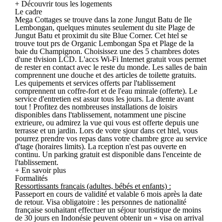
+ Découvrir tous les logements
Le cadre
Mega Cottages se trouve dans la zone Jungut Batu de Ile
Lembongan, quelques minutes seulement du site Plage de
Jungut Batu et proximit du site Blue Corner. Cet htel se
trouve tout prs de Organic Lembongan Spa et Plage de la
baie du Champignon. Choisissez une des 5 chambres dotes
d'une tlvision LCD. L'accs Wi-Fi Internet gratuit vous permet
de rester en contact avec le reste du monde. Les salles de bain
comprennent une douche et des articles de toilette gratuits.
Les quipements et services offerts par l'tablissement
comprennent un coffre-fort et de l'eau minrale (offerte). Le
service d'entretien est assur tous les jours. La dtente avant
tout ! Profitez des nombreuses installations de loisirs
disponibles dans l'tablissement, notamment une piscine
extrieure, ou admirez la vue qui vous est offerte depuis une
terrasse et un jardin. Lors de votre sjour dans cet htel, vous
pourrez prendre vos repas dans votre chambre grce au service
d'tage (horaires limits). La rception n'est pas ouverte en
continu. Un parking gratuit est disponible dans l'enceinte de
l'tablissement.
+ En savoir plus
Formalités
Ressortissants français (adultes, bébés et enfants) :
Passeport en cours de validité et valable 6 mois après la date
de retour. Visa obligatoire : les personnes de nationalité
française souhaitant effectuer un séjour touristique de moins
de 30 jours en Indonésie peuvent obtenir un « visa on arrival