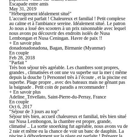
Escapade entre amis
May 31, 2019
"Hébergement idéalement situé"
L'accueil est parfait ! Chaleureux et familial ! Petit complexe
au calme et à l'ambiance sereine. Idéalement situé. Le patron
Jo nous a loué des scooters à un prix raisonnable avec lequel
nous avons pu découvrir des endroits isolés de Nusa
Lembongan et Nusa Ceningan. Havre de paix !!
+ En savoir plus
donadonadonadona, Bagan, Birmanie (Myanmar)
En couple
Feb 28, 2018
"Parfait "
Très bon séjour très agréable. Les chambres sont propres,
grandes , climatisées et ont une vu superbe sur la mer ( même
depuis la douche !) Personnel très à l’écoute , et la piscine est
superbe. Plage propre , avec des bateaux mais ne gênant pas
la baignade . Petit coin de paradis a recommander !
+ En savoir plus
Adeline_Trivellato, Saint-Pierre-du-Perray, France
En couple
Oct 6, 2017
"Séjour de 3 jours au top"
Séjour très bien, accueil chaleureux et familial, très bien situé
sur Nusa Lembongon, la chambre est propre, grande,
climatisé .. La sortie snoerking fut agréable, nous avons vu de
2 raie et même eu la chance de voir un banc de dauphin. La
piscine à débordement sur la plage est parfaite ! Préparer la