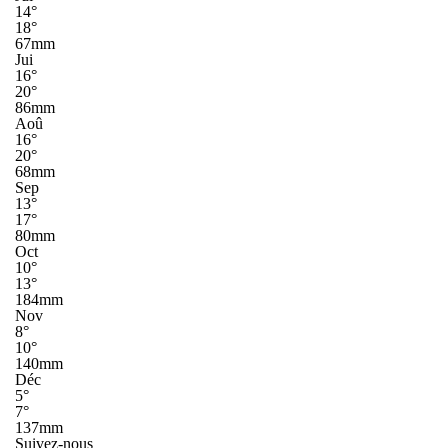
14°
18°
67mm
Jui
16°
20°
86mm
Aoû
16°
20°
68mm
Sep
13°
17°
80mm
Oct
10°
13°
184mm
Nov
8°
10°
140mm
Déc
5°
7°
137mm
Suivez-nous