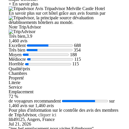
+ En savoir plus
Avis Tripadvisor Melville Castle Hotel
En savoir plus sur cet hôtel grâce aux avis fournis par
, la principale source dévaluation
détablissements hôteliers au monde.
Note TripAdvisor
Très bien,3.9
1,460 avis
Excellent
688
Très bien
354
Moyen
188
Médiocre
115
Horrible
115
Qualité/prix
Chambres
Propreté
Literie
Service
Emplacement
72 %
de voyageurs recommandent
sur
1,460 avis sur 1,460 avis
Pour plus d'information sur le contrôle des avis des membres
de TripAdvisor,
cliquer ici
lili49125, Angers, France
Jul 21, 2026
"tres bel emplacement pour visiter Edimbourg"