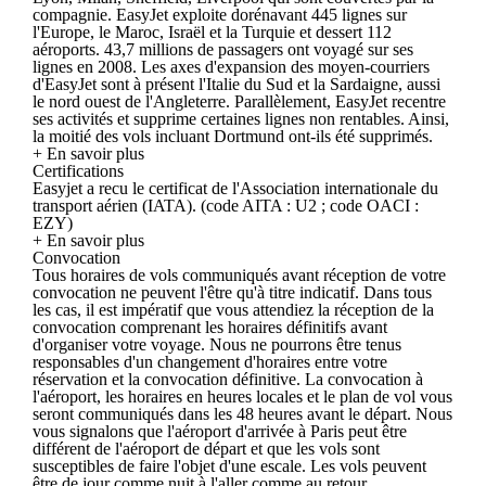
compagnie. EasyJet exploite dorénavant 445 lignes sur
l'Europe, le Maroc, Israël et la Turquie et dessert 112
aéroports. 43,7 millions de passagers ont voyagé sur ses
lignes en 2008. Les axes d'expansion des moyen-courriers
d'EasyJet sont à présent l'Italie du Sud et la Sardaigne, aussi
le nord ouest de l'Angleterre. Parallèlement, EasyJet recentre
ses activités et supprime certaines lignes non rentables. Ainsi,
la moitié des vols incluant Dortmund ont-ils été supprimés.
+ En savoir plus
Certifications
Easyjet a recu le certificat de l'Association internationale du
transport aérien (IATA). (code AITA : U2 ; code OACI :
EZY)
+ En savoir plus
Convocation
Tous horaires de vols communiqués avant réception de votre
convocation ne peuvent l'être qu'à titre indicatif. Dans tous
les cas, il est impératif que vous attendiez la réception de la
convocation comprenant les horaires définitifs avant
d'organiser votre voyage. Nous ne pourrons être tenus
responsables d'un changement d'horaires entre votre
réservation et la convocation définitive. La convocation à
l'aéroport, les horaires en heures locales et le plan de vol vous
seront communiqués dans les 48 heures avant le départ. Nous
vous signalons que l'aéroport d'arrivée à Paris peut être
différent de l'aéroport de départ et que les vols sont
susceptibles de faire l'objet d'une escale. Les vols peuvent
être de jour comme nuit à l'aller comme au retour.