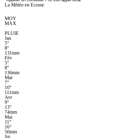
La Météo en Ecosse
MOY
MAX
PLUIE
Jan
5°
8°
131mm
Fév
5°
8°
136mm
Mar
7°
10°
111mm
Avr
9°
13°
74mm
Mai
11°
16°
50mm
Jui