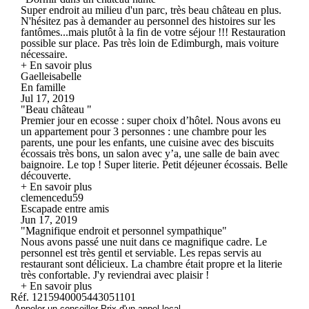
Super endroit au milieu d'un parc, très beau château en plus.
N'hésitez pas à demander au personnel des histoires sur les
fantômes...mais plutôt à la fin de votre séjour !!! Restauration
possible sur place. Pas très loin de Edimburgh, mais voiture
nécessaire.
+ En savoir plus
Gaelleisabelle
En famille
Jul 17, 2019
"Beau château "
Premier jour en ecosse : super choix d’hôtel. Nous avons eu
un appartement pour 3 personnes : une chambre pour les
parents, une pour les enfants, une cuisine avec des biscuits
écossais très bons, un salon avec y’a, une salle de bain avec
baignoire. Le top ! Super literie. Petit déjeuner écossais. Belle
découverte.
+ En savoir plus
clemencedu59
Escapade entre amis
Jun 17, 2019
"Magnifique endroit et personnel sympathique"
Nous avons passé une nuit dans ce magnifique cadre. Le
personnel est très gentil et serviable. Les repas servis au
restaurant sont délicieux. La chambre était propre et la literie
très confortable. J'y reviendrai avec plaisir !
+ En savoir plus
Réf. 1215940005443051101
Appeler un conseiller
Prix d'un appel local