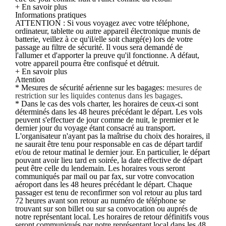
+ En savoir plus
Informations pratiques
ATTENTION : Si vous voyagez avec votre téléphone,
ordinateur, tablette ou autre appareil électronique munis de
batterie, veillez à ce qu'il/elle soit chargé(e) lors de votre
passage au filtre de sécurité. Il vous sera demandé de
l'allumer et d'apporter la preuve qu'il fonctionne. A défaut,
votre appareil pourra être confisqué et détruit.
+ En savoir plus
Attention
* Mesures de sécurité aérienne sur les bagages:
mesures de
restriction sur les liquides contenus dans les bagages
.
* Dans le cas des vols charter, les horaires de ceux-ci sont
déterminés dans les 48 heures précédant le départ. Les vols
peuvent s'effectuer de jour comme de nuit, le premier et le
dernier jour du voyage étant consacré au transport.
L'organisateur n'ayant pas la maîtrise du choix des horaires, il
ne saurait être tenu pour responsable en cas de départ tardif
et/ou de retour matinal le dernier jour. En particulier, le départ
pouvant avoir lieu tard en soirée, la date effective de départ
peut être celle du lendemain. Les horaires vous seront
communiqués par mail ou par fax, sur votre convocation
aéroport dans les 48 heures précédant le départ. Chaque
passager est tenu de reconfirmer son vol retour au plus tard
72 heures avant son retour au numéro de téléphone se
trouvant sur son billet ou sur sa convocation ou auprés de
notre représentant local. Les horaires de retour définitifs vous
seront communiqués par notre représentant local dans les 48