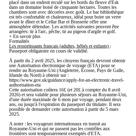
placé dans un endroit reculé sur les bords du fleuve d'Esk
dans un domaine boisé de cinquante hectares. Toutes les
chambres sont avec décorées avec goût. Le bar bibliothèque
est très confortable et chaleureux, idéal pour boire un verre
avant le dîner et le Cellar Bar et Brasserie offre une
atmosphère détendue. Les activités suivantes peuvent être
arrangées: tir à l'arc, pêche, tir au pigeon d'argile et golf.
+ En savoir plus
Formalités
Les ressortissants français (adultes, bébés et enfants)
:
Passeport obligatoire en cours de validité.
À partir du 2 avril 2025, les citoyens français devront obtenir
une Autorisation électronique de voyage (ETA) pour se
rendre au Royaume-Uni (Angleterre, Ecosse, Pays de Galle,
Irlande du Nord) à obtenir sur :
https://www.gov.uk/guidance/apply-for-an-electronic-travel-
authorisation-eta
Cette autorisation coûtera 16£ (et 20£ à compter du 8 avril
2026) et sera valable pour plusieurs séjours au Royaume-Uni,
d'une durée maximale de 6 mois par voyage, pendant deux
ans, ou jusqu'à l'expiration du passeport du titulaire. Il sera
possible de demander cette autorisation à partir du 5 mars
2025.
A noter : les voyageurs internationaux en transit au
Royaume-Uni et qui ne passent pas les contrôles aux
frontières sont temporairement exemptés d'ETA.