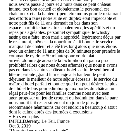
nous avons passé 2 jours et 2 nuits dans ce petit château
intime. tres bon accueil et globalement le personnel est
chaleureux et a la hauteur ( peut etre moins pour le restaurant
des efforts a faire) notre suite en duplex était impeccable et
notre petit fils de 11 ans dormait en bas dans son
espace..parfait.le bar est tres chaleureux, les apéritifs et un
repas pris agréables, personnel sympathique. le whisky
tasting est a faire, mon mari a apprécié. légèrement déçus par
le restaurant, même si la nourriture était bonne. le service
manquait de chaleur et a été tres long alors que nous étions
avec un enfant de 11 ans; plus de 30 minutes pour prendre la
commande ey donc 50 minutespour voirle plat
arrivé..,dommage aussi de la facturation du pain a prix
prohibitif (alors que nous étions affamés) que nous n avons
pas eu dans les autres châteaux hotel. ce fut le seul bemol.
litterie parfaite ,grand lit menage a la hauteur. le petit
déjeuner..le meilleur de notre séjour écossais.. le service du
maître d hotel parfait et tout ce que l on peut désirer. le plus
de l hôtel le bus pour edimbourg aux portes du château un
régal peut-être pour les familles comme nous avec teen
ager..proposer un jeu de croquet ou badminton dans le parc
nous aurait fait rester sûrement un jour de plus. je
recommande néanmoins car cet endroit a beaucoup d atout
dont le calme après des journées d excursions
+ En savoir plus
IMFELDJeremy, Le Teil, France
Oct 3, 2019
"Dormir dans un château hanté"