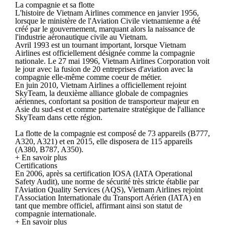
La compagnie et sa flotte
L'histoire de Vietnam Airlines commence en janvier 1956,
lorsque le ministère de l'Aviation Civile vietnamienne a été
créé par le gouvernement, marquant alors la naissance de
l'industrie aéronautique civile au Vietnam.
Avril 1993 est un tournant important, lorsque Vietnam
Airlines est officiellement désignée comme la compagnie
nationale. Le 27 mai 1996, Vietnam Airlines Corporation voit
le jour avec la fusion de 20 entreprises d'aviation avec la
compagnie elle-même comme coeur de métier.
En juin 2010, Vietnam Airlines a officiellement rejoint
SkyTeam, la deuxième alliance globale de compagnies
aériennes, confortant sa position de transporteur majeur en
Asie du sud-est et comme partenaire stratégique de l'alliance
SkyTeam dans cette région.
La flotte de la compagnie est composé de 73 appareils (B777,
A320, A321) et en 2015, elle disposera de 115 appareils
(A380, B787, A350).
+ En savoir plus
Certifications
En 2006, après sa certification IOSA (IATA Operational
Safety Audit), une norme de sécurité très stricte établie par
l'Aviation Quality Services (AQS), Vietnam Airlines rejoint
l'Association Internationale du Transport Aérien (IATA) en
tant que membre officiel, affirmant ainsi son statut de
compagnie internationale.
+ En savoir plus