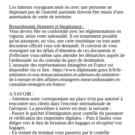
Les mineurs voyageant seuls ou avec une personne ne
disposant pas de l'autorité parentale doivent être munis d'une
autorisation de sortie de territoire.
Ressortissants étrangers et binationaux :
Vous devrez être en conformité avec les réglementations en
vigueur, selon votre nationalité. Il est notamment possible
qu'un passeport, un visa, une carte touristique ou tout autre
document officiel vous soit demandé. Il convient de vous
renseigner sur les délais d'obtention de ces documents et
d'effectuer vous-même sans attendre les démarches auprès de
l'ambassade ou du consulat du pays de destination.
L'annuaire des représentations étrangères en France est
disponible via ce lien : https://www.diplomatie.gouv.fr/fr/le-
ministere-et-son-reseau/annuaires-et-adresses-du-ministere-
de-l-europe-et-des-affaires-etrangeres-meae/ambassades-et-
consulats-etrangers-en-france/
A SAVOIR :
- Attention notre correspondant sur place n'est pas autorisé à
rencontrer nos clients dans l'enceinte internationale de
l'aéroport. La procédure à suivre est donc la suivante :
- Passez le guichet d'immigration pour contrôle du passeport
et vérification des empreintes digitales. - Puis il faudra vous
diriger vers le lieu de livraison des bagages et récupérer vos
bagages.
- En sortant du terminal vous passerez par le contrôle