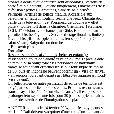
brosses à dents et du dentifrice sont disponibles, Verrous de
porte à faible hauteur, Douche uniquement, Dimensions de la
télévision : pouces, Pantoufles, Salle de bain privée,
Peignoirs, Articles de toilette gratuits, Accessible aux
personnes en fauteuil roulant, Sèche-cheveux, Climatisation,
Taille de la télévision : 29, Pommeau de douche à « effet
pluie », Coffre-fort dans la chambre, Cheminée, Télévision
LCD, Télévision avec chaînes par câble, Bouteille d’eau
gratuite, Lits bébé gratuits, Service d’étage (horaires limités),
Divan, Lits pliants/supplémentaires (en supplément), Coin
salon séparé, Baignoire ou douche
+ En savoir plus
Formalités
Ressortissants français (adultes, bébés et enfants) :
Passeport en cours de validité et valable 6 mois après la date
de retour. Visa obligatoire : les personnes de nationalité
française souhaitant effectuer un séjour touristique de moins
de 30 jours en Indonésie peuvent obtenir un « visa on arrival
» à l'aéroport ou avant départ sur : https://evisa.imigrasi.go.id/
(visa payant).
Un billet retour ou autre justificatif de sortie de territoire est
exigé par les autorités indonésiennes. Pour les ressortissants
français ayant bénéficié d'un visa à l'arrivée, il est possible de
prolonger leur séjour une fois pour 30 jours supplémentaires
auprès des services de l'immigration sur place.
A NOTER : depuis le 14 février 2024, tous les voyageurs se
rendant à Bali doivent s'acquitter d'une taxe d'un montant de