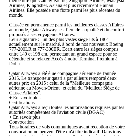
même titre que Cathay Pacific, Singapore Airlines, Malaysia
Airlines, Kingfisher, Asiana et plus récemment Hainan
Airlines. Elle possède une flotte parmi les plus récentes du
monde.
Classée en permanence parmi les meilleures classes Affaires
au monde, Qatar Airways est fière de la qualité et du confort
proposés à ses voyageurs Affaires.
Leur signature : l'un des plus vastes siège-lits à 180°
actuellement sur le marché, à bord de nos nouveaux Boeing
777-200LR et 777-300ER. Ecart entre les sièges compris
entre 140 et 198 cm, permettant un grand espace pour se
détendre et se relaxer. Accès à notre Terminal Premium à
Doha.
Qatar Airways a été élue compagnie aérienne de l'année
2015. Le transporteur qatari a par ailleurs remporté deux
autres prix en 2015 : celui de la "Meilleure compagnie
aérienne au Moyen-Orient" et celui du "Meilleur Siège de
Classe Affaires".
+ En savoir plus
Certifications
Qatar Airways a reçu toutes les autorisations requises par les
autorités compétentes de l'aviation civile (DGAC).
+ En savoir plus
Convocation
Tous horaires de vols communiqués avant réception de votre
convocation ne peuvent l'être qu'à titre indicatif. Dans tous