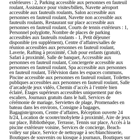
extérieures : 2, Parking accessible aux personnes en fauteuil
roulant, Assistance pour visites/billets, Navette aéroport
accessible aux fauteuils roulants, Salon accessible aux
personnes en fauteuil roulant, Navette non accessible aux
fauteuils roulants, Restaurant sur place accessible aux
personnes en fauteuil roulant, Courts de tennis extérieurs : 1,
Personnel polyglotte, Nombre de places de parking
accessibles aux fauteuils roulants - 1, Petit déjeuner
disponible (en supplément), Centre d’affaires/salles de
réunion accessibles aux personnes en fauteuil roulant,
Laverie, Rafting à proximité, Club pour enfants (gratuit),
Safari à proximité, Salle de banquet, Accessible aux
personnes en fauteuil roulant, Conciergerie accessible aux
personnes en fauteuil roulant, Spa accessible aux personnes
en fauteuil roulant, Télévision dans les espaces communs,
Piscine accessible aux personnes en fauteuil roulant, Toilettes
publiques accessibles aux personnes en fauteuil roulant, Salle
d’arcade/de jeux vidéo, Chemin d’accès à l’entrée bien
éclairé, Étages supérieurs accessibles uniquement par des
escaliers, Journaux gratuits dans le hall, Services de
cérémonie de mariage, Serviettes de plage, Promenades en
bateau dans les environs, Consigne à bagages,
Bagagiste/groom, Centre d’affaires, Réception ouverte 24
h/24, Location de scooter/mobylette à proximité, Aire de jeux
sur place, Bibliothèque, Terrasse, Tennis sur place, Accès à la
piscine extérieure voisine, Services de concierge, Beach-
volley sur place, Service de nettoyage à sec/blanchisserie,
Boutiques de souvenirs ou kiosque à journaux, Boutiques sur