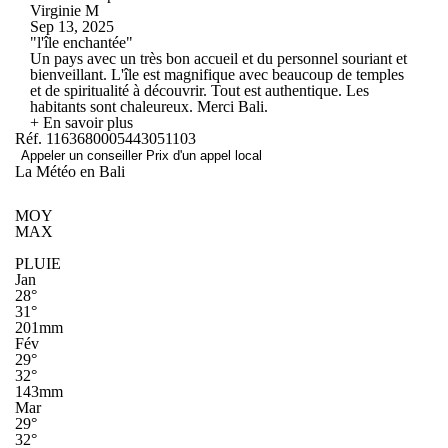
Virginie M
Sep 13, 2025
"l'île enchantée"
Un pays avec un très bon accueil et du personnel souriant et
bienveillant. L'île est magnifique avec beaucoup de temples
et de spiritualité à découvrir. Tout est authentique. Les
habitants sont chaleureux. Merci Bali.
+ En savoir plus
Réf. 1163680005443051103
Appeler un conseiller
Prix d'un appel local
La Météo en Bali
MOY
MAX
PLUIE
Jan
28°
31°
201mm
Fév
29°
32°
143mm
Mar
29°
32°