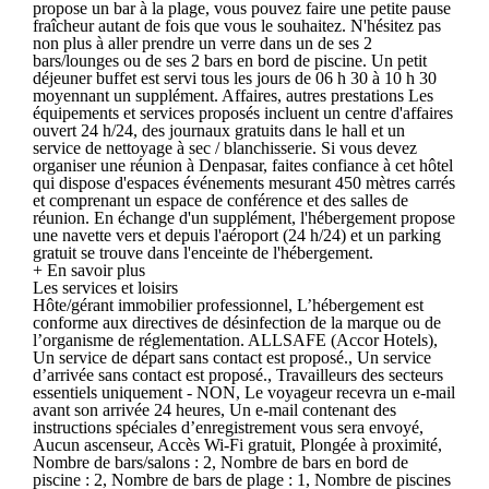
propose un bar à la plage, vous pouvez faire une petite pause
fraîcheur autant de fois que vous le souhaitez. N'hésitez pas
non plus à aller prendre un verre dans un de ses 2
bars/lounges ou de ses 2 bars en bord de piscine. Un petit
déjeuner buffet est servi tous les jours de 06 h 30 à 10 h 30
moyennant un supplément. Affaires, autres prestations Les
équipements et services proposés incluent un centre d'affaires
ouvert 24 h/24, des journaux gratuits dans le hall et un
service de nettoyage à sec / blanchisserie. Si vous devez
organiser une réunion à Denpasar, faites confiance à cet hôtel
qui dispose d'espaces événements mesurant 450 mètres carrés
et comprenant un espace de conférence et des salles de
réunion. En échange d'un supplément, l'hébergement propose
une navette vers et depuis l'aéroport (24 h/24) et un parking
gratuit se trouve dans l'enceinte de l'hébergement.
+ En savoir plus
Les services et loisirs
Hôte/gérant immobilier professionnel, L’hébergement est
conforme aux directives de désinfection de la marque ou de
l’organisme de réglementation. ALLSAFE (Accor Hotels),
Un service de départ sans contact est proposé., Un service
d’arrivée sans contact est proposé., Travailleurs des secteurs
essentiels uniquement - NON, Le voyageur recevra un e-mail
avant son arrivée 24 heures, Un e-mail contenant des
instructions spéciales d’enregistrement vous sera envoyé,
Aucun ascenseur, Accès Wi-Fi gratuit, Plongée à proximité,
Nombre de bars/salons : 2, Nombre de bars en bord de
piscine : 2, Nombre de bars de plage : 1, Nombre de piscines