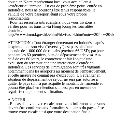
douanier. Notre représentant local vous accueillera à
l'extérieur du terminal. En cas de problème pour l'entrée en
Indonésie, nous ne pourrons être tenus responsables, la
validité de votre passeport étant sous votre propre
responsabilité.
- Pour les ressortissants étrangers, nous vous invitons à
vérifier pour les transits via Hong Kong les formalités
d'entrée :
http://www.immd.gov.hk/ehtml/hkvisas_4.htm#note%20for%20v
ATTENTION : Tout étranger demeurant en Indonésie après
l'expiration de son visa (''overstay'') est passible d'une
amende de 1.000.000 de rupiahs (environ 66 USD) par jour
pendant les 60 premiers jours de dépassement de visa. Au-
delà de ces 60 jours, le contrevenant fait l'objet d'une
expulsion du territoire et d'une interdiction d'entrée en
Indonésie. Les services de l'immigration sont très vigilants,
notamment dans les aéroports au moment de l'embarquement,
et cette mesure ne connaît pas d'exception. Un étranger en
situation de dépassement de séjour ne sera pas autorisé à
quitter le pays s'il n'a pas acquitté le montant de l'amende et
pourra être placé en rétention s'il n'est pas en mesure de
régulariser rapidement sa situation.
A NOTER :
- En cas d'un vol avec escale, nous vous informons que vous
devrez être conforme aux formalités sanitaires du pays où se
trouve votre escale ainsi que votre destination finale.