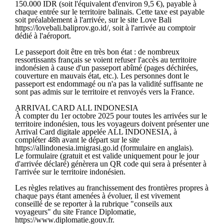
150.000 IDR (soit l'équivalent d'environ 9,5 €), payable à
chaque entrée sur le territoire balinais. Cette taxe est payable
soit préalablement à l'arrivée, sur le site Love Bali
https://lovebali.baliprov.go.id/, soit à l'arrivée au comptoir
dédié à l'aéroport.
Le passeport doit être en très bon état : de nombreux
ressortissants français se voient refuser l'accès au territoire
indonésien à cause d'un passeport abîmé (pages déchirées,
couverture en mauvais état, etc.). Les personnes dont le
passeport est endommagé ou n'a pas la validité suffisante ne
sont pas admis sur le territoire et renvoyés vers la France.
ARRIVAL CARD ALL INDONESIA
À compter du 1er octobre 2025 pour toutes les arrivées sur le
territoire indonésien, tous les voyageurs doivent présenter une
Arrival Card digitale appelée ALL INDONESIA, à
compléter 48h avant le départ sur le site
https://allindonesia.imigrasi.go.id (formulaire en anglais).
Le formulaire (gratuit et est valide uniquement pour le jour
d'arrivée déclaré) génèrera un QR code qui sera à présenter à
l'arrivée sur le territoire indonésien.
Les règles relatives au franchissement des frontières propres à
chaque pays étant amenées à évoluer, il est vivement
conseillé de se reporter à la rubrique "conseils aux
voyageurs" du site France Diplomatie,
https://www.diplomatie.gouv.fr.