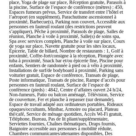
place, Yoga de plage sur place, Réception gratuite, Parasols à
la piscine, Surface de l’espace de conférence (mètres) : 450,
Espaces fumeurs prévus, Service de transfert entre l’hôtel et
l’aéroport (en supplément), Parachutisme ascensionnel à
proximité, Barbecue(s), Parking non couvert, Accessible aux
personnes en fauteuil roulant (des restrictions peuvent
s’appliquer), Pêche à proximité, Parasols de plage, Salles de
réunion, Planche à voile à proximité, Salle(s) de soins spa,
Spa avec services complets, Planche à voile sur place, Cours
de yoga sur place, Navette gratuite pour les sites locaux,
Épicerie, Table de billard, Nombre de restaurants : 1, Golf à
proximité, Coffre-fort/consigne à la réception, Plongée avec
tuba à proximité, Snack bar et/ou épicerie fine, Piscine pour
enfants, Sentiers de randonnée à pied ou à vélo à proximité,
Installations de surf/de bodyboard à proximité, Parking sans
voiturier gratuit, Espace de conférence, Transats de plage,
Poste informatique, Transats de piscine, Rampe d’accès pour
personnes en fauteuil roulant, Surface de l’espace de
conférence (pieds) : 4842, Centre d’affaires ouvert 24 h/24,
Non-fumeurs, Patio ou balcon aménagé, Télévision, Service
de couverture, Fer et planche à repasser (sur demande),
Espace de travail adapté aux ordinateurs portables, Rideaux
opaques/occultants, Minibar, Armoire ou placard, Plateau
thé/café, Service de ménage quotidien, Accès Wi-Fi gratuit,
Téléphone, Bureau, Pas de lit pliant/supplémentaire,
Serviettes fournies, Chaînes thématiques, Draps fournis,
Baignoire accessible aux personnes à mobilité réduite,
Chambres communicantes/attenantes disponibles, Des