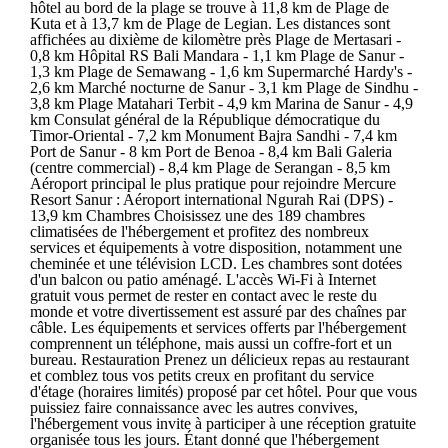
hôtel au bord de la plage se trouve à 11,8 km de Plage de
Kuta et à 13,7 km de Plage de Legian. Les distances sont
affichées au dixième de kilomètre près Plage de Mertasari -
0,8 km Hôpital RS Bali Mandara - 1,1 km Plage de Sanur -
1,3 km Plage de Semawang - 1,6 km Supermarché Hardy's -
2,6 km Marché nocturne de Sanur - 3,1 km Plage de Sindhu -
3,8 km Plage Matahari Terbit - 4,9 km Marina de Sanur - 4,9
km Consulat général de la République démocratique du
Timor-Oriental - 7,2 km Monument Bajra Sandhi - 7,4 km
Port de Sanur - 8 km Port de Benoa - 8,4 km Bali Galeria
(centre commercial) - 8,4 km Plage de Serangan - 8,5 km
Aéroport principal le plus pratique pour rejoindre Mercure
Resort Sanur : Aéroport international Ngurah Rai (DPS) -
13,9 km Chambres Choisissez une des 189 chambres
climatisées de l'hébergement et profitez des nombreux
services et équipements à votre disposition, notamment une
cheminée et une télévision LCD. Les chambres sont dotées
d'un balcon ou patio aménagé. L'accès Wi-Fi à Internet
gratuit vous permet de rester en contact avec le reste du
monde et votre divertissement est assuré par des chaînes par
câble. Les équipements et services offerts par l'hébergement
comprennent un téléphone, mais aussi un coffre-fort et un
bureau. Restauration Prenez un délicieux repas au restaurant
et comblez tous vos petits creux en profitant du service
d'étage (horaires limités) proposé par cet hôtel. Pour que vous
puissiez faire connaissance avec les autres convives,
l'hébergement vous invite à participer à une réception gratuite
organisée tous les jours. Étant donné que l'hébergement