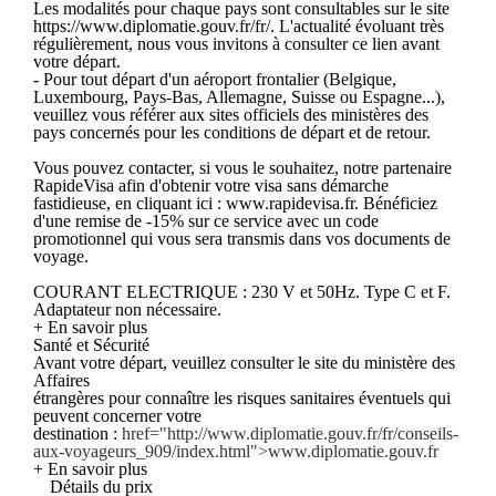
Les modalités pour chaque pays sont consultables sur le site
https://www.diplomatie.gouv.fr/fr/. L'actualité évoluant très
régulièrement, nous vous invitons à consulter ce lien avant
votre départ.
- Pour tout départ d'un aéroport frontalier (Belgique,
Luxembourg, Pays-Bas, Allemagne, Suisse ou Espagne...),
veuillez vous référer aux sites officiels des ministères des
pays concernés pour les conditions de départ et de retour.
Vous pouvez contacter, si vous le souhaitez, notre partenaire
RapideVisa afin d'obtenir votre visa sans démarche
fastidieuse, en cliquant ici : www.rapidevisa.fr. Bénéficiez
d'une remise de -15% sur ce service avec un code
promotionnel qui vous sera transmis dans vos documents de
voyage.
COURANT ELECTRIQUE : 230 V et 50Hz. Type C et F.
Adaptateur non nécessaire.
+ En savoir plus
Santé et Sécurité
Avant votre départ, veuillez consulter le site du ministère des
Affaires
étrangères pour connaître les risques sanitaires éventuels qui
peuvent concerner votre
destination :
href="http://www.diplomatie.gouv.fr/fr/conseils-
aux-voyageurs_909/index.html">www.diplomatie.gouv.fr
+ En savoir plus
Détails du prix