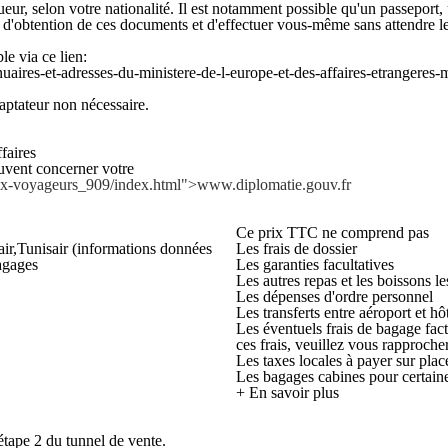
ur, selon votre nationalité. Il est notamment possible qu'un passeport, u
is d'obtention de ces documents et d'effectuer vous-même sans attendre
le via ce lien:
nuaires-et-adresses-du-ministere-de-l-europe-et-des-affaires-etrangeres
ateur non nécessaire.
faires
euvent concerner votre
-aux-voyageurs_909/index.html">www.diplomatie.gouv.fr
Ce prix TTC ne comprend pas
air,Tunisair (informations données
Les frais de dossier
bagages
Les garanties facultatives
Les autres repas et les boissons le
Les dépenses d'ordre personnel
Les transferts entre aéroport et hô
Les éventuels frais de bagage fac
ces frais, veuillez vous rapproch
Les taxes locales à payer sur plac
Les bagages cabines pour certai
+ En savoir plus
étape 2 du tunnel de vente.