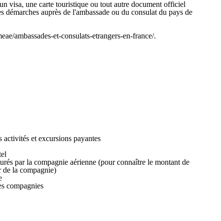
n visa, une carte touristique ou tout autre document officiel
 les démarches auprès de l'ambassade ou du consulat du pays de
-meae/ambassades-et-consulats-etrangers-en-france/.
s activités et excursions payantes
tel
turés par la compagnie aérienne (pour connaître le montant de
er de la compagnie)
e
nes compagnies