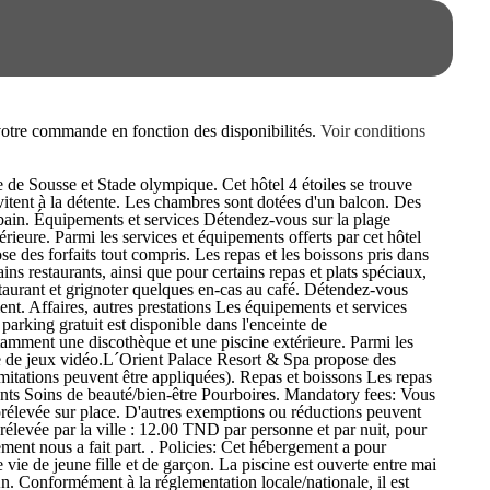
e votre commande en fonction des disponibilités.
Voir conditions
e de Sousse et Stade olympique. Cet hôtel 4 étoiles se trouve
itent à la détente. Les chambres sont dotées d'un balcon. Des
e bain. Équipements et services Détendez-vous sur la plage
rieure. Parmi les services et équipements offerts par cet hôtel
e des forfaits tout compris. Les repas et les boissons pris dans
ins restaurants, ainsi que pour certains repas et plats spéciaux,
staurant et grignoter quelques en-cas au café. Détendez-vous
ent. Affaires, autres prestations Les équipements et services
parking gratuit est disponible dans l'enceinte de
otamment une discothèque et une piscine extérieure. Parmi les
alle de jeux vidéo.L´Orient Palace Resort & Spa propose des
 limitations peuvent être appliquées). Repas et boissons Les repas
fants Soins de beauté/bien-être Pourboires. Mandatory fees: Vous
 prélevée sur place. D'autres exemptions ou réductions peuvent
rélevée par la ville : 12.00 TND par personne et par nuit, pour
ent nous a fait part. . Policies: Cet hébergement a pour
 vie de jeune fille et de garçon. La piscine est ouverte entre mai
'An. Conformément à la réglementation locale/nationale, il est