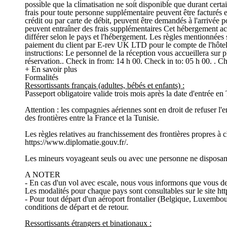
possible que la climatisation ne soit disponible que durant certa
frais pour toute personne supplémentaire peuvent être facturés e
crédit ou par carte de débit, peuvent être demandés à l'arrivée p
peuvent entraîner des frais supplémentaires Cet hébergement acce
différer selon le pays et l'hébergement. Les règles mentionnées s
paiement du client par E-rev UK LTD pour le compte de l'hôtel.
instructions: Le personnel de la réception vous accueillera sur p
réservation.. Check in from: 14 h 00. Check in to: 05 h 00. . C
+ En savoir plus
Formalités
Ressortissants français (adultes, bébés et enfants) :
Passeport obligatoire valide trois mois après la date d'entrée en 
Attention : les compagnies aériennes sont en droit de refuser l
des frontières entre la France et la Tunisie.
Les règles relatives au franchissement des frontières propres à
https://www.diplomatie.gouv.fr/.
Les mineurs voyageant seuls ou avec une personne ne disposant pa
A NOTER
- En cas d'un vol avec escale, nous vous informons que vous dev
Les modalités pour chaque pays sont consultables sur le site htt
- Pour tout départ d'un aéroport frontalier (Belgique, Luxembou
conditions de départ et de retour.
Ressortissants étrangers et binationaux :