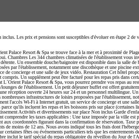
on inclus. Les prix et pensions sont susceptibles d'évoluer en étape 2 d
rient Palace Resort & Spa se trouve face à la mer et à proximité de Plag
aoui. Chambres Les 344 chambres climatisées de l'établissement vous inv
à la détente. Un ensemble douche/baignoire est disponible dans la salle d
posées par l'établissement, notamment une discothèque et une piscine exté
ce de concierge et une salle de jeux vidéo. Restauration Cet hôtel propos
out compris. Un supplément peut être facturé pour les repas pris dans certa
ment L´Orient Palace Resort & Spa, vous pourrez prendre vos repas au re
lounges de l'établissement. Un petit déjeuner buffet est offert gratuitem
 une réception ouverte 24 heures sur 24 et un personnel multilingue. Un 
s nombreuses infrastructures de loisirs proposées par l'établissement, n
ment l'accès Wi-Fi à Internet gratuit, un service de concierge et une s
 parce qu'ils incluent les repas et les boissons pris sur place (certaines
ertissement Activités et divertissements sur place Non inclus Garde d'en
ent comprendre les taxes applicables : Une taxe imposée par la ville est
ent aux coordonnées figurant dans la confirmation de réservation. Taxe p
s de moins de 12 ans. Nous avons indiqué tous les frais dont l'hébergem
ur certaines fêtes ou événements particuliers tels que les enterrements de
re inclut le tarif spécial du repas obligatoire du réveillon du Jour de l