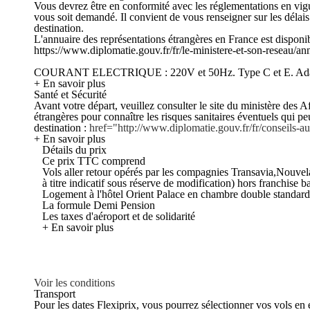
Vous devrez être en conformité avec les réglementations en vigue
vous soit demandé. Il convient de vous renseigner sur les déla
destination.
L'annuaire des représentations étrangères en France est disponib
https://www.diplomatie.gouv.fr/fr/le-ministere-et-son-reseau/an
COURANT ELECTRIQUE : 220V et 50Hz. Type C et E. Adapt
+ En savoir plus
Santé et Sécurité
Avant votre départ, veuillez consulter le site du ministère des Af
étrangères pour connaître les risques sanitaires éventuels qui p
destination :
href="http://www.diplomatie.gouv.fr/fr/conseils
+ En savoir plus
Détails du prix
Ce prix TTC comprend
Vols aller retour opérés par les compagnies Transavia,Nouvel
à titre indicatif sous réserve de modification) hors franchise 
Logement à l'hôtel Orient Palace en chambre double standard
La formule Demi Pension
Les taxes d'aéroport et de solidarité
+ En savoir plus
Voir les conditions
Transport
Pour les dates Flexiprix, vous pourrez sélectionner vos vols en 