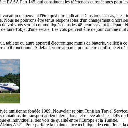
 et EASA Part 145, qui constituent les références européennes pour le
cation ne peuvent l'être qu'à titre indicatif. Dans tous les cas, il est 
ge. Nous ne pourrons être tenus responsables d'un changement d'horaires 
lan de vol vous seront communiqués dans les 48 heures avant le départ. N
s de faire l'objet d'une escale. Les vols peuvent être de jour comme nuit 
blette ou autre appareil électronique munis de batterie, veillez à ce qu'
e qu'il fonctionne. A défaut, votre appareil pourra être confisqué et détr
vée tunisienne fondée 1989, Nouvelair rejoint Tunisian Travel Service
mutations du transport aérien international et relève ainsi les défis du f
que et individuelle, des vols de qualité entre l'Europe et la Tunisie.
Airbus A321. Pour parfaire la maintenance technique de cette flotte, l