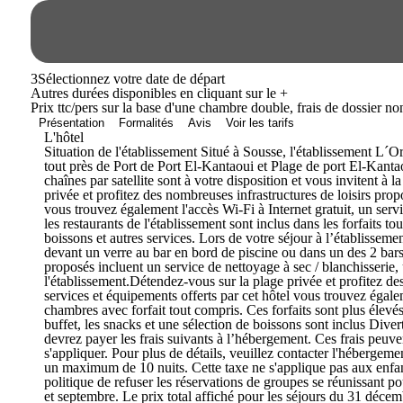
3
Sélectionnez votre date de départ
Autres durées disponibles en cliquant sur le
+
Prix ttc/pers sur la base d'une chambre double, frais de dossier n
Présentation
Formalités
Avis
Voir les tarifs
L'hôtel
Situation de l'établissement Situé à Sousse, l'établissement L´O
tout près de Port de Port El-Kantaoui et Plage de port El-Kant
chaînes par satellite sont à votre disposition et vous invitent 
privée et profitez des nombreuses infrastructures de loisirs pro
vous trouvez également l'accès Wi-Fi à Internet gratuit, un servi
les restaurants de l'établissement sont inclus dans les forfaits t
boissons et autres services. Lors de votre séjour à l’établisse
devant un verre au bar en bord de piscine ou dans un des 2 bars/
proposés incluent un service de nettoyage à sec / blanchisserie,
l'établissement.Détendez-vous sur la plage privée et profitez de
services et équipements offerts par cet hôtel vous trouvez égale
chambres avec forfait tout compris. Ces forfaits sont plus élevés
buffet, les snacks et une sélection de boissons sont inclus Div
devrez payer les frais suivants à l’hébergement. Ces frais peuv
s'appliquer. Pour plus de détails, veuillez contacter l'hébergem
un maximum de 10 nuits. Cette taxe ne s'applique pas aux enfant
politique de refuser les réservations de groupes se réunissant po
et septembre. Le prix total affiché pour les séjours du 31 décemb