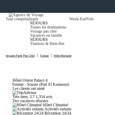
Tout compris
séjours
Week-End
Vols
SÉJOURS
Toutes les destinations
Voyage pas cher
Vacances en famille
SÉJOURS
Thalasso & Bien-être
|
|
Voyage Partir Pas Cher
Tunisie
Hôtel Monastir
Hôtel Orient
Palace
4
Tunisie - Sousse (Port El Kantaoui)
Les clients ont aimé
Très bien, 3.7
1,354 avis
Des vacances réussies
Hôtel Climatisé
Activités enfants
Réception 24/24