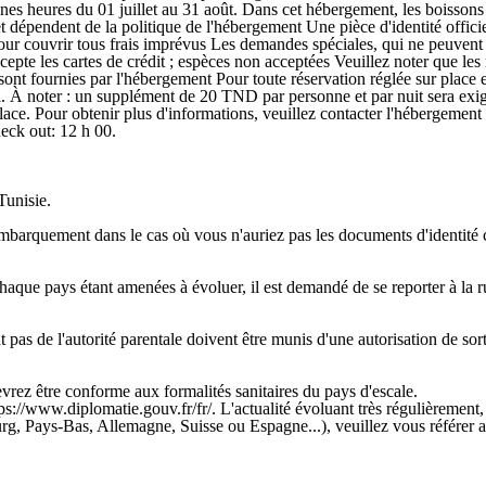
ines heures du 01 juillet au 31 août. Dans cet hébergement, les boissons a
t dépendent de la politique de l'hébergement Une pièce d'identité offici
our couvrir tous frais imprévus Les demandes spéciales, qui ne peuvent pa
pte les cartes de crédit ; espèces non acceptées Veuillez noter que les 
ont fournies par l'hébergement Pour toute réservation réglée sur place et
 À noter : un supplément de 20 TND par personne et par nuit sera exigé 
lace. Pour obtenir plus d'informations, veuillez contacter l'hébergement 
heck out: 12 h 00.
Tunisie.
'embarquement dans le cas où vous n'auriez pas les documents d'identité 
 chaque pays étant amenées à évoluer, il est demandé de se reporter à la
s de l'autorité parentale doivent être munis d'une autorisation de sortie
rez être conforme aux formalités sanitaires du pays d'escale.
ps://www.diplomatie.gouv.fr/fr/. L'actualité évoluant très régulièrement,
rg, Pays-Bas, Allemagne, Suisse ou Espagne...), veuillez vous référer au