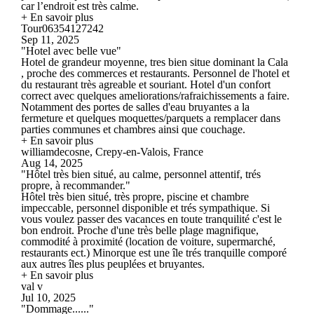
car l’endroit est très calme.
+ En savoir plus
Tour06354127242
Sep 11, 2025
"Hotel avec belle vue"
Hotel de grandeur moyenne, tres bien situe dominant la Cala
, proche des commerces et restaurants. Personnel de l'hotel et
du restaurant très agreable et souriant. Hotel d'un confort
correct avec quelques ameliorations/rafraichissements a faire.
Notamment des portes de salles d'eau bruyantes a la
fermeture et quelques moquettes/parquets a remplacer dans
parties communes et chambres ainsi que couchage.
+ En savoir plus
williamdecosne, Crepy-en-Valois, France
Aug 14, 2025
"Hôtel très bien situé, au calme, personnel attentif, trés
propre, à recommander."
Hôtel très bien situé, très propre, piscine et chambre
impeccable, personnel disponible et trés sympathique. Si
vous voulez passer des vacances en toute tranquilité c'est le
bon endroit. Proche d'une très belle plage magnifique,
commodité à proximité (location de voiture, supermarché,
restaurants ect.) Minorque est une île trés tranquille comporé
aux autres îles plus peuplées et bruyantes.
+ En savoir plus
val v
Jul 10, 2025
"Dommage......"