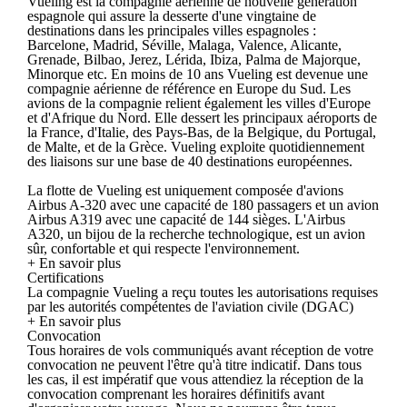
Vueling est la compagnie aérienne de nouvelle génération
espagnole qui assure la desserte d'une vingtaine de
destinations dans les principales villes espagnoles :
Barcelone, Madrid, Séville, Malaga, Valence, Alicante,
Grenade, Bilbao, Jerez, Lérida, Ibiza, Palma de Majorque,
Minorque etc. En moins de 10 ans Vueling est devenue une
compagnie aérienne de référence en Europe du Sud. Les
avions de la compagnie relient également les villes d'Europe
et d'Afrique du Nord. Elle dessert les principaux aéroports de
la France, d'Italie, des Pays-Bas, de la Belgique, du Portugal,
de Malte, et de la Grèce. Vueling exploite quotidiennement
des liaisons sur une base de 40 destinations européennes.
La flotte de Vueling est uniquement composée d'avions
Airbus A-320 avec une capacité de 180 passagers et un avion
Airbus A319 avec une capacité de 144 sièges. L'Airbus
A320, un bijou de la recherche technologique, est un avion
sûr, confortable et qui respecte l'environnement.
+ En savoir plus
Certifications
La compagnie Vueling a reçu toutes les autorisations requises
par les autorités compétentes de l'aviation civile (DGAC)
+ En savoir plus
Convocation
Tous horaires de vols communiqués avant réception de votre
convocation ne peuvent l'être qu'à titre indicatif. Dans tous
les cas, il est impératif que vous attendiez la réception de la
convocation comprenant les horaires définitifs avant