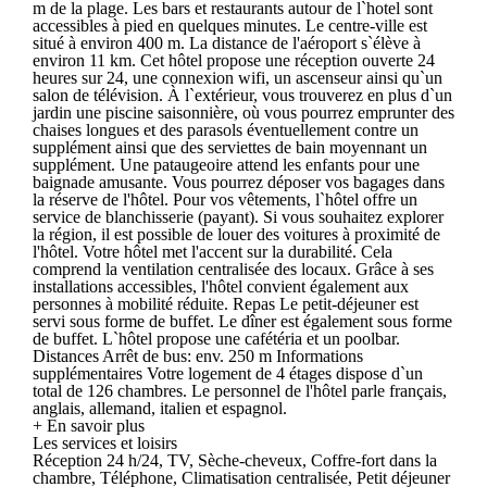
m de la plage. Les bars et restaurants autour de l`hotel sont
accessibles à pied en quelques minutes. Le centre-ville est
situé à environ 400 m. La distance de l'aéroport s`élève à
environ 11 km. Cet hôtel propose une réception ouverte 24
heures sur 24, une connexion wifi, un ascenseur ainsi qu`un
salon de télévision. À l`extérieur, vous trouverez en plus d`un
jardin une piscine saisonnière, où vous pourrez emprunter des
chaises longues et des parasols éventuellement contre un
supplément ainsi que des serviettes de bain moyennant un
supplément. Une pataugeoire attend les enfants pour une
baignade amusante. Vous pourrez déposer vos bagages dans
la réserve de l'hôtel. Pour vos vêtements, l`hôtel offre un
service de blanchisserie (payant). Si vous souhaitez explorer
la région, il est possible de louer des voitures à proximité de
l'hôtel. Votre hôtel met l'accent sur la durabilité. Cela
comprend la ventilation centralisée des locaux. Grâce à ses
installations accessibles, l'hôtel convient également aux
personnes à mobilité réduite. Repas Le petit-déjeuner est
servi sous forme de buffet. Le dîner est également sous forme
de buffet. L`hôtel propose une cafétéria et un poolbar.
Distances Arrêt de bus: env. 250 m Informations
supplémentaires Votre logement de 4 étages dispose d`un
total de 126 chambres. Le personnel de l'hôtel parle français,
anglais, allemand, italien et espagnol.
+ En savoir plus
Les services et loisirs
Réception 24 h/24, TV, Sèche-cheveux, Coffre-fort dans la
chambre, Téléphone, Climatisation centralisée, Petit déjeuner