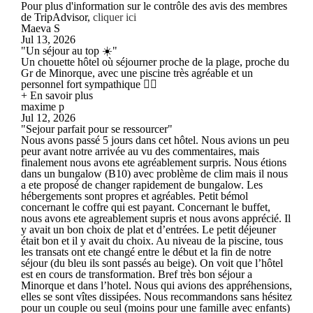
Pour plus d'information sur le contrôle des avis des membres
de TripAdvisor,
cliquer ici
Maeva S
Jul 13, 2026
"Un séjour au top ☀️"
Un chouette hôtel où séjourner proche de la plage, proche du
Gr de Minorque, avec une piscine très agréable et un
personnel fort sympathique 👌🏾
+ En savoir plus
maxime p
Jul 12, 2026
"Sejour parfait pour se ressourcer"
Nous avons passé 5 jours dans cet hôtel. Nous avions un peu
peur avant notre arrivée au vu des commentaires, mais
finalement nous avons ete agréablement surpris. Nous étions
dans un bungalow (B10) avec problème de clim mais il nous
a ete proposé de changer rapidement de bungalow. Les
hébergements sont propres et agréables. Petit bémol
concernant le coffre qui est payant. Concernant le buffet,
nous avons ete agreablement supris et nous avons apprécié. Il
y avait un bon choix de plat et d’entrées. Le petit déjeuner
était bon et il y avait du choix. Au niveau de la piscine, tous
les transats ont ete changé entre le début et la fin de notre
séjour (du bleu ils sont passés au beige). On voit que l’hôtel
est en cours de transformation. Bref très bon séjour a
Minorque et dans l’hotel. Nous qui avions des appréhensions,
elles se sont vîtes dissipées. Nous recommandons sans hésitez
pour un couple ou seul (moins pour une famille avec enfants)