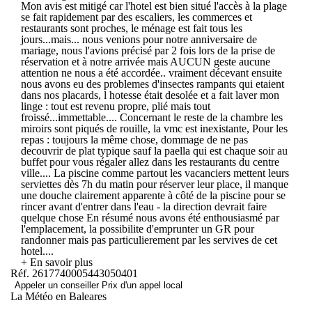
Mon avis est mitigé car l'hotel est bien situé l'accès à la plage
se fait rapidement par des escaliers, les commerces et
restaurants sont proches, le ménage est fait tous les
jours...mais... nous venions pour notre anniversaire de
mariage, nous l'avions précisé par 2 fois lors de la prise de
réservation et à notre arrivée mais AUCUN geste aucune
attention ne nous a été accordée.. vraiment décevant ensuite
nous avons eu des problemes d'insectes rampants qui etaient
dans nos placards, l hotesse était desolée et a fait laver mon
linge : tout est revenu propre, plié mais tout
froissé...immettable.... Concernant le reste de la chambre les
miroirs sont piqués de rouille, la vmc est inexistante, Pour les
repas : toujours la même chose, dommage de ne pas
decouvrir de plat typique sauf la paella qui est chaque soir au
buffet pour vous régaler allez dans les restaurants du centre
ville.... La piscine comme partout les vacanciers mettent leurs
serviettes dès 7h du matin pour réserver leur place, il manque
une douche clairement apparente à côté de la piscine pour se
rincer avant d'entrer dans l'eau - la direction devrait faire
quelque chose En résumé nous avons été enthousiasmé par
l'emplacement, la possibilite d'emprunter un GR pour
randonner mais pas particulierement par les servives de cet
hotel....
+ En savoir plus
Réf. 2617740005443050401
Appeler un conseiller
Prix d'un appel local
La Météo en Baleares