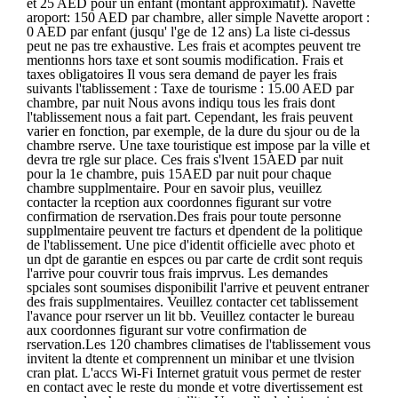
et 25 AED pour un enfant (montant approximatif). Navette
aroport: 150 AED par chambre, aller simple Navette aroport :
0 AED par enfant (jusqu' l'ge de 12 ans) La liste ci-dessus
peut ne pas tre exhaustive. Les frais et acomptes peuvent tre
mentionns hors taxe et sont soumis modification. Frais et
taxes obligatoires Il vous sera demand de payer les frais
suivants l'tablissement : Taxe de tourisme : 15.00 AED par
chambre, par nuit Nous avons indiqu tous les frais dont
l'tablissement nous a fait part. Cependant, les frais peuvent
varier en fonction, par exemple, de la dure du sjour ou de la
chambre rserve. Une taxe touristique est impose par la ville et
devra tre rgle sur place. Ces frais s'lvent 15AED par nuit
pour la 1e chambre, puis 15AED par nuit pour chaque
chambre supplmentaire. Pour en savoir plus, veuillez
contacter la rception aux coordonnes figurant sur votre
confirmation de rservation.Des frais pour toute personne
supplmentaire peuvent tre facturs et dpendent de la politique
de l'tablissement. Une pice d'identit officielle avec photo et
un dpt de garantie en espces ou par carte de crdit sont requis
l'arrive pour couvrir tous frais imprvus. Les demandes
spciales sont soumises disponibilit l'arrive et peuvent entraner
des frais supplmentaires. Veuillez contacter cet tablissement
l'avance pour rserver un lit bb. Veuillez contacter le bureau
aux coordonnes figurant sur votre confirmation de
rservation.Les 120 chambres climatises de l'tablissement vous
invitent la dtente et comprennent un minibar et une tlvision
cran plat. L'accs Wi-Fi Internet gratuit vous permet de rester
en contact avec le reste du monde et votre divertissement est