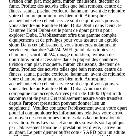
tlvision cran plat, moquette, miroir, chaussons, dtecteur de
fume. Profitez des activits telles que bain remous, centre de
fitness, sauna, piscine extrieure, hammam, avant de rejoindre
votre chambre pour un repos bien mrit. Atmosphre
accueillante et excellent service sont ce quoi vous pouvez
vous attendre au Raintree Hotel Dubai.#Situ dans Deira, le
Raintree Hotel Dubai est le point de dpart parfait pour
explorer Duba. L'tablissement offre une gamme complte
d'quipements et de privilges pour vous assurer un agrable
sjour. Dans cet tablissement, vous trouverez notamment:
service en chambre 24h/24, WiFi gratuit dans toutes les
chambres, scurit 24h/24, mnage quotidien, livraison de
nourriture. Sont accessibles dans la plupart des chambres
tlvision cran plat, moquette, miroir, chaussons, dtecteur de
fume. Profitez des activits telles que bain remous, centre de
fitness, sauna, piscine extrieure, hammam, avant de rejoindre
votre chambre pour un repos bien mrit. Atmosphre
accueillante et excellent service sont ce quoi vous pouvez
vous attendre au Raintree Hotel Dubai.Animaux de
compagnie non accepts Arrives partir de 14h00 Dpart midi
savoir avant de partir Cet tablissement assure votre transfert
depuis l'aroport (prestation pouvant donner lieu un
supplment). Veuillez contacter l'tablissement avant votre dpart
pour lui communiquer les informations relatives votre arrive,
au moyen des coordonnes fournies dans la confirmation de
rservation. Frais Les frais et acomptes suivants sont appliqus
par l'tablissement lorsque la prestation est dlivre, l'arrive ou
au dpart. Le petit-djeuner buffet cote 45 AED pour un adulte