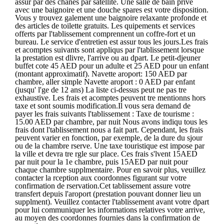
assur par des chanes par satellite. Une salle de bain prive
avec une baignoire et une douche spares est votre disposition.
Vous y trouvez galement une baignoire relaxante profonde et
des articles de toilette gratuits. Les quipements et services
offerts par l'tablissement comprennent un coffre-fort et un
bureau. Le service d'entretien est assur tous les jours.Les frais
et acomptes suivants sont appliqus par l'tablissement lorsque
la prestation est dlivre, l'arrive ou au dpart. Le petit-djeuner
buffet cote 45 AED pour un adulte et 25 AED pour un enfant
(montant approximatif). Navette aroport: 150 AED par
chambre, aller simple Navette aroport : 0 AED par enfant
(jusqu' l'ge de 12 ans) La liste ci-dessus peut ne pas tre
exhaustive. Les frais et acomptes peuvent tre mentionns hors
taxe et sont soumis modification.Il vous sera demand de
payer les frais suivants l'tablissement : Taxe de tourisme :
15.00 AED par chambre, par nuit Nous avons indiqu tous les
frais dont l'tablissement nous a fait part. Cependant, les frais
peuvent varier en fonction, par exemple, de la dure du sjour
ou de la chambre rserve. Une taxe touristique est impose par
la ville et devra tre rgle sur place. Ces frais s'lvent 15AED
par nuit pour la 1e chambre, puis 15AED par nuit pour
chaque chambre supplmentaire. Pour en savoir plus, veuillez
contacter la rception aux coordonnes figurant sur votre
confirmation de rservation.Cet tablissement assure votre
transfert depuis l'aroport (prestation pouvant donner lieu un
supplment). Veuillez contacter l'tablissement avant votre dpart
pour lui communiquer les informations relatives votre arrive,
au moyen des coordonnes fournies dans la confirmation de