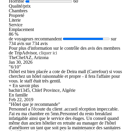
Horrible
60
Qualité/prix
Chambres
Propreté
Literie
Service
Emplacement
86 %
de voyageurs recommandent
sur
734 avis sur 734 avis
Pour plus d'information sur le contrôle des avis des membres
de TripAdvisor,
cliquer ici
TheChefAZ, Arizona
Jan 30, 2026
"6/10"
l'hôtel est bien placée a cote de Deira mall (Carrefour) si vous
cherchez un hôtel raisonnable et propre - il fera l'affaire pour
vous. le staff était très gentil.
+ En savoir plus
bachir1345, Chlef Province, Algérie
En famille
Feb 22, 2019
"Hôtel que je recommande"
Personnel a l'écoute du client .accueil réception impeccable.
J'ai eu ma chambre en 5mn.Personnel du resto breakfast
infatigable ainsi que le service des étages. Un conseil quand
même dun ancien hôtelier en retraite au manager de l'hôtel
d'améliorer un tant que soit peu la maintenance des sanitaires