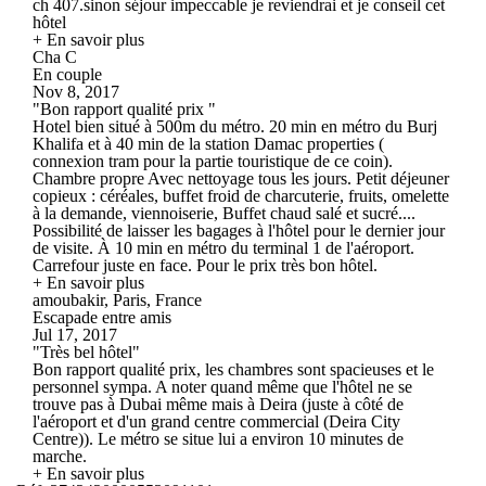
ch 407.sinon séjour impeccable je reviendrai et je conseil cet
hôtel
+ En savoir plus
Cha C
En couple
Nov 8, 2017
"Bon rapport qualité prix "
Hotel bien situé à 500m du métro. 20 min en métro du Burj
Khalifa et à 40 min de la station Damac properties (
connexion tram pour la partie touristique de ce coin).
Chambre propre Avec nettoyage tous les jours. Petit déjeuner
copieux : céréales, buffet froid de charcuterie, fruits, omelette
à la demande, viennoiserie, Buffet chaud salé et sucré....
Possibilité de laisser les bagages à l'hôtel pour le dernier jour
de visite. À 10 min en métro du terminal 1 de l'aéroport.
Carrefour juste en face. Pour le prix très bon hôtel.
+ En savoir plus
amoubakir, Paris, France
Escapade entre amis
Jul 17, 2017
"Très bel hôtel"
Bon rapport qualité prix, les chambres sont spacieuses et le
personnel sympa. A noter quand même que l'hôtel ne se
trouve pas à Dubai même mais à Deira (juste à côté de
l'aéroport et d'un grand centre commercial (Deira City
Centre)). Le métro se situe lui a environ 10 minutes de
marche.
+ En savoir plus