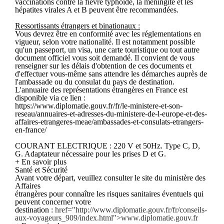
vaccinations contre la fièvre typhoïde, la méningite et les
hépatites virales A et B peuvent être recommandées.
Ressortissants étrangers et binationaux :
Vous devrez être en conformité avec les réglementations en
vigueur, selon votre nationalité. Il est notamment possible
qu'un passeport, un visa, une carte touristique ou tout autre
document officiel vous soit demandé. Il convient de vous
renseigner sur les délais d'obtention de ces documents et
d'effectuer vous-même sans attendre les démarches auprès de
l'ambassade ou du consulat du pays de destination.
L'annuaire des représentations étrangères en France est
disponible via ce lien :
https://www.diplomatie.gouv.fr/fr/le-ministere-et-son-
reseau/annuaires-et-adresses-du-ministere-de-l-europe-et-des-
affaires-etrangeres-meae/ambassades-et-consulats-etrangers-
en-france/
COURANT ELECTRIQUE : 220 V et 50Hz. Type C, D,
G. Adaptateur nécessaire pour les prises D et G.
+ En savoir plus
Santé et Sécurité
Avant votre départ, veuillez consulter le site du ministère des
Affaires
étrangères pour connaître les risques sanitaires éventuels qui
peuvent concerner votre
destination :
href="http://www.diplomatie.gouv.fr/fr/conseils-
aux-voyageurs_909/index.html">www.diplomatie.gouv.fr