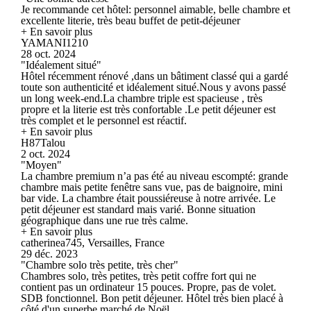
Je recommande cet hôtel: personnel aimable, belle chambre et
excellente literie, très beau buffet de petit-déjeuner
+ En savoir plus
YAMANI1210
28 oct. 2024
"Idéalement situé"
Hôtel récemment rénové ,dans un bâtiment classé qui a gardé
toute son authenticité et idéalement situé.Nous y avons passé
un long week-end.La chambre triple est spacieuse , très
propre et la literie est très confortable .Le petit déjeuner est
très complet et le personnel est réactif.
+ En savoir plus
H87Talou
2 oct. 2024
"Moyen"
La chambre premium n’a pas été au niveau escompté: grande
chambre mais petite fenêtre sans vue, pas de baignoire, mini
bar vide. La chambre était poussiéreuse à notre arrivée. Le
petit déjeuner est standard mais varié. Bonne situation
géographique dans une rue très calme.
+ En savoir plus
catherinea745, Versailles, France
29 déc. 2023
"Chambre solo très petite, très cher"
Chambres solo, très petites, très petit coffre fort qui ne
contient pas un ordinateur 15 pouces. Propre, pas de volet.
SDB fonctionnel. Bon petit déjeuner. Hôtel très bien placé à
côté d'un superbe marché de Noël.