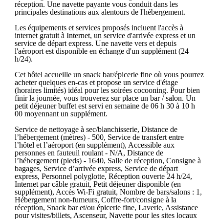
réception. Une navette payante vous conduit dans les
principales destinations aux alentours de l'hébergement.
Les équipements et services proposés incluent l'accès à
internet gratuit à Internet, un service d'arrivée express et un
service de départ express. Une navette vers et depuis
l'aéroport est disponible en échange d'un supplément (24
h/24).
Cet hôtel accueille un snack bar/épicerie fine où vous pourrez
acheter quelques en-cas et propose un service d'étage
(horaires limités) idéal pour les soirées cocooning. Pour bien
finir la journée, vous trouverez sur place un bar / salon. Un
petit déjeuner buffet est servi en semaine de 06 h 30 à 10 h
00 moyennant un supplément.
Service de nettoyage à sec/blanchisserie, Distance de
l’hébergement (mètres) - 500, Service de transfert entre
l’hôtel et l’aéroport (en supplément), Accessible aux
personnes en fauteuil roulant - N/A, Distance de
l’hébergement (pieds) - 1640, Salle de réception, Consigne à
bagages, Service d’arrivée express, Service de départ
express, Personnel polyglotte, Réception ouverte 24 h/24,
Internet par câble gratuit, Petit déjeuner disponible (en
supplément), Accès Wi-Fi gratuit, Nombre de bars/salons : 1,
Hébergement non-fumeurs, Coffre-fort/consigne à la
réception, Snack bar et/ou épicerie fine, Laverie, Assistance
pour visites/billets, Ascenseur, Navette pour les sites locaux