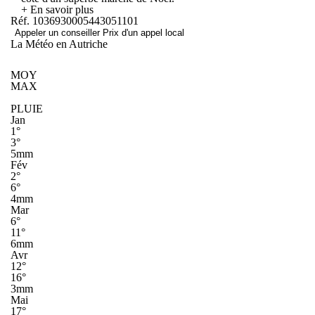
+ En savoir plus
Réf. 1036930005443051101
Appeler un conseiller
Prix d'un appel local
La Météo en Autriche
MOY
MAX
PLUIE
Jan
1°
3°
5mm
Fév
2°
6°
4mm
Mar
6°
11°
6mm
Avr
12°
16°
3mm
Mai
17°