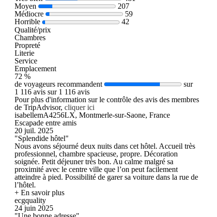
Moyen
207
Médiocre
59
Horrible
42
Qualité/prix
Chambres
Propreté
Literie
Service
Emplacement
72 %
de voyageurs recommandent
sur
1 116 avis sur 1 116 avis
Pour plus d'information sur le contrôle des avis des membres
de TripAdvisor,
cliquer ici
isabellemA4256LX, Montmerle-sur-Saone, France
Escapade entre amis
20 juil. 2025
"Splendide hôtel"
Nous avons séjourné deux nuits dans cet hôtel. Accueil très
professionnel, chambre spacieuse, propre. Décoration
soignée. Petit déjeuner très bon. Au calme malgré sa
proximité avec le centre ville que l’on peut facilement
atteindre à pied. Possibilité de garer sa voiture dans la rue de
l’hôtel.
+ En savoir plus
ecgquality
24 juin 2025
"Une bonne adresse"