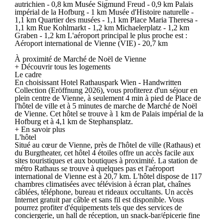
autrichien - 0,8 km Musée Sigmund Freud - 0,9 km Palais
impérial de la Hofburg - 1 km Musée d'Histoire naturelle -
1,1 km Quartier des musées - 1,1 km Place Maria Theresa -
1,1 km Rue Kohlmarkt - 1,2 km Michaelerplatz - 1,2 km
Graben - 1,2 km L'aéroport principal le plus proche est :
Aéroport international de Vienne (VIE) - 20,7 km
À proximité de Marché de Noël de Vienne
+ Découvrir tous les logements
Le cadre
En choisissant Hotel Rathauspark Wien - Handwritten
Collection (Eröffnung 2026), vous profiterez d'un séjour en
plein centre de Vienne, à seulement 4 min à pied de Place de
l'hôtel de ville et à 5 minutes de marche de Marché de Noël
de Vienne. Cet hôtel se trouve à 1 km de Palais impérial de la
Hofburg et à 4,1 km de Stephansplatz.
+ En savoir plus
L'hôtel
Situé au cœur de Vienne, près de l'hôtel de ville (Rathaus) et
du Burgtheater, cet hôtel 4 étoiles offre un accès facile aux
sites touristiques et aux boutiques à proximité. La station de
métro Rathaus se trouve à quelques pas et l'aéroport
international de Vienne est à 20,7 km. L'hôtel dispose de 117
chambres climatisées avec télévision à écran plat, chaînes
câblées, téléphone, bureau et rideaux occultants. Un accès
Internet gratuit par câble et sans fil est disponible. Vous
pourrez profiter d'équipements tels que des services de
conciergerie, un hall de réception, un snack-bar/épicerie fine