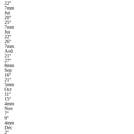
22°
7mm
Jui
20°
25°
7mm
Jui
22°
26°
7mm
Aoû
21°
27°
8mm
Sep
16°
21°
5mm
Oct
11°
15°
4mm
Nov
7°
9°
4mm
Déc
2°