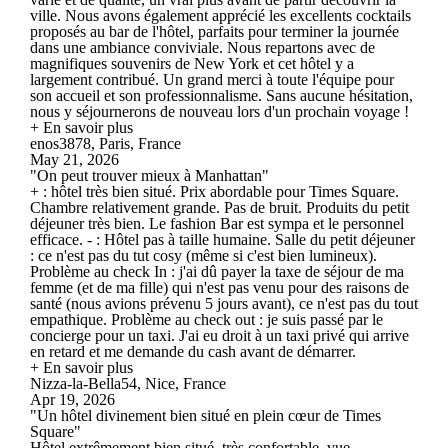
ville. Nous avons également apprécié les excellents cocktails
proposés au bar de l'hôtel, parfaits pour terminer la journée
dans une ambiance conviviale. Nous repartons avec de
magnifiques souvenirs de New York et cet hôtel y a
largement contribué. Un grand merci à toute l'équipe pour
son accueil et son professionnalisme. Sans aucune hésitation,
nous y séjournerons de nouveau lors d'un prochain voyage !
+ En savoir plus
enos3878, Paris, France
May 21, 2026
"On peut trouver mieux à Manhattan"
+ : hôtel très bien situé. Prix abordable pour Times Square.
Chambre relativement grande. Pas de bruit. Produits du petit
déjeuner très bien. Le fashion Bar est sympa et le personnel
efficace. - : Hôtel pas à taille humaine. Salle du petit déjeuner
: ce n'est pas du tut cosy (même si c'est bien lumineux).
Problème au check In : j'ai dû payer la taxe de séjour de ma
femme (et de ma fille) qui n'est pas venu pour des raisons de
santé (nous avions prévenu 5 jours avant), ce n'est pas du tout
empathique. Problème au check out : je suis passé par le
concierge pour un taxi. J'ai eu droit à un taxi privé qui arrive
en retard et me demande du cash avant de démarrer.
+ En savoir plus
Nizza-la-Bella54, Nice, France
Apr 19, 2026
"Un hôtel divinement bien situé en plein cœur de Times
Square"
Hôtel extrêmement bien situé, très confortable, vue