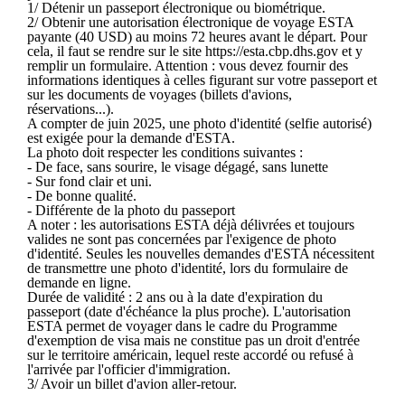
1/ Détenir un passeport électronique ou biométrique.
2/ Obtenir une autorisation électronique de voyage ESTA
payante (40 USD) au moins 72 heures avant le départ. Pour
cela, il faut se rendre sur le site https://esta.cbp.dhs.gov et y
remplir un formulaire. Attention : vous devez fournir des
informations identiques à celles figurant sur votre passeport et
sur les documents de voyages (billets d'avions,
réservations...).
A compter de juin 2025, une photo d'identité (selfie autorisé)
est exigée pour la demande d'ESTA.
La photo doit respecter les conditions suivantes :
- De face, sans sourire, le visage dégagé, sans lunette
- Sur fond clair et uni.
- De bonne qualité.
- Différente de la photo du passeport
A noter : les autorisations ESTA déjà délivrées et toujours
valides ne sont pas concernées par l'exigence de photo
d'identité. Seules les nouvelles demandes d'ESTA nécessitent
de transmettre une photo d'identité, lors du formulaire de
demande en ligne.
Durée de validité : 2 ans ou à la date d'expiration du
passeport (date d'échéance la plus proche). L'autorisation
ESTA permet de voyager dans le cadre du Programme
d'exemption de visa mais ne constitue pas un droit d'entrée
sur le territoire américain, lequel reste accordé ou refusé à
l'arrivée par l'officier d'immigration.
3/ Avoir un billet d'avion aller-retour.