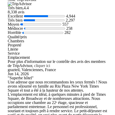
Très bien,4.4
8,338 avis
Excellent
4,944
Très bien
2,297
Moyen
557
Médiocre
258
Horrible
282
Qualité/prix
Chambres
Propreté
Literie
Service
Emplacement
Pour plus d'information sur le contrôle des avis des membres
de TripAdvisor,
cliquer ici
grazteil, Valenciennes, France
Jun 14, 2026
"Superbe hôtel"
Une adresse que nous recommandons les yeux fermés ! Nous
avons séjourné en famille au Riu Plaza New York Times
Square et tout a été à la hauteur de nos attentes.
L'emplacement est idéal, à quelques minutes à pied de Times
Square, de Broadway et de nombreuses attractions. Nous
occupions une chambre au 22ᵉ étage, spacieuse et
parfaitement entretenue. Le personnel est professionnel,
souriant et toujours prêt à rendre service. Le petit-déjeuner est
varié et de qualité, un vrai plus avant de partir découvrir la