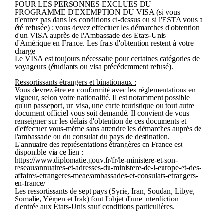
POUR LES PERSONNES EXCLUES DU
PROGRAMME D'EXEMPTION DU VISA (si vous
n'entrez pas dans les conditions ci-dessus ou si l'ESTA vous a
été refusée) : vous devez effectuer les démarches d'obtention
d'un VISA auprès de l'Ambassade des Etats-Unis
d'Amérique en France. Les frais d'obtention restent à votre
charge.
Le VISA est toujours nécessaire pour certaines catégories de
voyageurs (étudiants ou visa précédemment refusé).
Ressortissants étrangers et binationaux :
Vous devrez être en conformité avec les réglementations en
vigueur, selon votre nationalité. Il est notamment possible
qu'un passeport, un visa, une carte touristique ou tout autre
document officiel vous soit demandé. Il convient de vous
renseigner sur les délais d'obtention de ces documents et
d'effectuer vous-même sans attendre les démarches auprès de
l'ambassade ou du consulat du pays de destination.
L'annuaire des représentations étrangères en France est
disponible via ce lien :
https://www.diplomatie.gouv.fr/fr/le-ministere-et-son-
reseau/annuaires-et-adresses-du-ministere-de-l-europe-et-des-
affaires-etrangeres-meae/ambassades-et-consulats-etrangers-
en-france/
Les ressortissants de sept pays (Syrie, Iran, Soudan, Libye,
Somalie, Yémen et Irak) font l'objet d'une interdiction
d'entrée aux États-Unis sauf conditions particulières.