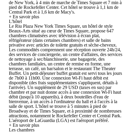
de New York, à 4 min de marche de Times Square et 7 min à
pied de Rockefeller Center. Cet hôtel se trouve à 1,1 km de
Central Park et à 1,6 km de Macy's.
+ En savoir plus
L'hôtel
Le Riu Plaza New York Times Square, un hôtel de style
Beaux-Arts situé au cœur de Times Square, propose 647
chambres climatisées avec télévision à écran plat,
réfrigérateur (dans certaines chambres) et salle de bains
privative avec articles de toilette gratuits et sèche-cheveux.
Les commodités comprennent une réception ouverte 24h/24,
des services de conciergerie, un centre d'affaires, des services
de nettoyage à sec/blanchisserie, une bagagerie, des
chambres familiales, un centre de remise en forme, une
terrasse, un café, un bar/salon et le restaurant The Theater
Buffet. Un petit-déjeuner buffet gratuit est servi tous les jours
de 7h00 à 11h00. Une connexion Wi-Fi haut débit est
disponible (des frais supplémentaires s'appliquent, détails à
l'arrivée). Un supplément de 29 USD (taxes en sus) par
chambre et par nuit donne accès à une connexion Wi-Fi haut
débit (jusqu'à 10 appareils), à deux bouteilles d'eau de
bienvenue, à un accès à l'ordinateur du hall et à l'accès à la
salle de sport. L'hôtel se trouve à 5 minutes à pied de
Broadway et de Times Square, et à proximité de nombreuses
attractions, notamment le Rockefeller Center et Central Park.
L'aéroport de LaGuardia (LGA) est l'aéroport préféré.
+ En savoir plus
Les chambres