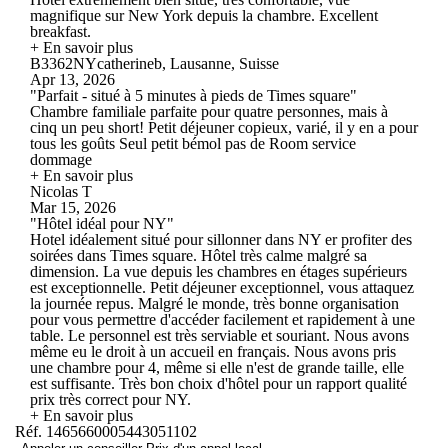
magnifique sur New York depuis la chambre. Excellent
breakfast.
+ En savoir plus
B3362NYcatherineb, Lausanne, Suisse
Apr 13, 2026
"Parfait - situé à 5 minutes à pieds de Times square"
Chambre familiale parfaite pour quatre personnes, mais à
cinq un peu short! Petit déjeuner copieux, varié, il y en a pour
tous les goûts Seul petit bémol pas de Room service
dommage
+ En savoir plus
Nicolas T
Mar 15, 2026
"Hôtel idéal pour NY"
Hotel idéalement situé pour sillonner dans NY er profiter des
soirées dans Times square. Hôtel très calme malgré sa
dimension. La vue depuis les chambres en étages supérieurs
est exceptionnelle. Petit déjeuner exceptionnel, vous attaquez
la journée repus. Malgré le monde, très bonne organisation
pour vous permettre d'accéder facilement et rapidement à une
table. Le personnel est très serviable et souriant. Nous avons
même eu le droit à un accueil en français. Nous avons pris
une chambre pour 4, même si elle n'est de grande taille, elle
est suffisante. Très bon choix d'hôtel pour un rapport qualité
prix très correct pour NY.
+ En savoir plus
Réf. 1465660005443051102