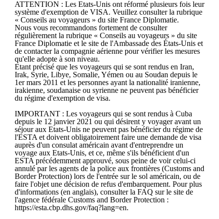
ATTENTION : Les Etats-Unis ont réformé plusieurs fois leur
système d'exemption de VISA. Veuillez consulter la rubrique
« Conseils au voyageurs » du site France Diplomatie.
Nous vous recommandons fortement de consulter
régulièrement la rubrique « Conseils au voyageurs » du site
France Diplomatie et le site de l'Ambassade des États-Unis et
de contacter la compagnie aérienne pour vérifier les mesures
qu'elle adopte à son niveau.
Etant précisé que les voyageurs qui se sont rendus en Iran,
Irak, Syrie, Libye, Somalie, Yémen ou au Soudan depuis le
1er mars 2011 et les personnes ayant la nationalité iranienne,
irakienne, soudanaise ou syrienne ne peuvent pas bénéficier
du régime d'exemption de visa.
IMPORTANT : Les voyageurs qui se sont rendus à Cuba
depuis le 12 janvier 2021 ou qui désirent y voyager avant un
séjour aux Etats-Unis ne peuvent pas bénéficier du régime de
l'ESTA et doivent obligatoirement faire une demande de visa
auprès d'un consulat américain avant d'entreprendre un
voyage aux Etats-Unis, et ce, même s'ils bénéficient d'un
ESTA précédemment approuvé, sous peine de voir celui-ci
annulé par les agents de la police aux frontières (Customs and
Border Protection) lors de l'entrée sur le sol américain, ou de
faire l'objet une décision de refus d'embarquement. Pour plus
d'informations (en anglais), consulter la FAQ sur le site de
l'agence fédérale Customs and Border Protection :
https://esta.cbp.dhs.gov/faq?lang=en.