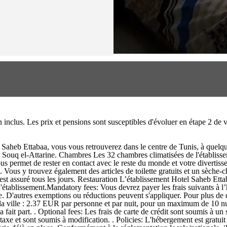
on inclus. Les prix et pensions sont susceptibles d'évoluer en étape 2 d
el Saheb Ettabaa, vous vous retrouverez dans le centre de Tunis, à que
 Souq el-Attarine. Chambres Les 32 chambres climatisées de l'établissem
vous permet de rester en contact avec le reste du monde et votre divertiss
 Vous y trouvez également des articles de toilette gratuits et un sèche-c
 est assuré tous les jours. Restauration L’établissement Hotel Saheb Etta
e l'établissement.Mandatory fees: Vous devrez payer les frais suivants à
ace. D'autres exemptions ou réductions peuvent s'appliquer. Pour plus de
 la ville : 2.37 EUR par personne et par nuit, pour un maximum de 10 nu
fait part. . Optional fees: Les frais de carte de crédit sont soumis à un
taxe et sont soumis à modification. . Policies: L'hébergement est gratui