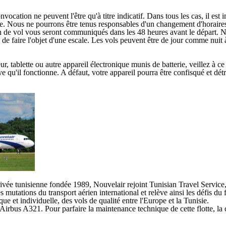
cation ne peuvent l'être qu'à titre indicatif. Dans tous les cas, il est 
ge. Nous ne pourrons être tenus responsables d'un changement d'horaires 
lan de vol vous seront communiqués dans les 48 heures avant le départ. N
s de faire l'objet d'une escale. Les vols peuvent être de jour comme nuit 
blette ou autre appareil électronique munis de batterie, veillez à ce qu'
e qu'il fonctionne. A défaut, votre appareil pourra être confisqué et détr
vée tunisienne fondée 1989, Nouvelair rejoint Tunisian Travel Service
mutations du transport aérien international et relève ainsi les défis du f
que et individuelle, des vols de qualité entre l'Europe et la Tunisie.
Airbus A321. Pour parfaire la maintenance technique de cette flotte, l