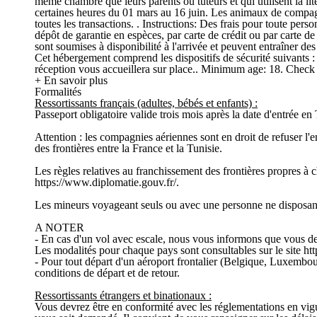
même chambre que leurs parents ou tuteurs et qui utilisent la lit
certaines heures du 01 mars au 16 juin. Les animaux de compag
toutes les transactions. . Instructions: Des frais pour toute per
dépôt de garantie en espèces, par carte de crédit ou par carte d
sont soumises à disponibilité à l'arrivée et peuvent entraîner d
Cet hébergement comprend les dispositifs de sécurité suivants : u
réception vous accueillera sur place.. Minimum age: 18. Check 
+ En savoir plus
Formalités
Ressortissants français (adultes, bébés et enfants) :
Passeport obligatoire valide trois mois après la date d'entrée en 
Attention : les compagnies aériennes sont en droit de refuser l
des frontières entre la France et la Tunisie.
Les règles relatives au franchissement des frontières propres à
https://www.diplomatie.gouv.fr/.
Les mineurs voyageant seuls ou avec une personne ne disposant pa
A NOTER
- En cas d'un vol avec escale, nous vous informons que vous dev
Les modalités pour chaque pays sont consultables sur le site htt
- Pour tout départ d'un aéroport frontalier (Belgique, Luxembou
conditions de départ et de retour.
Ressortissants étrangers et binationaux :
Vous devrez être en conformité avec les réglementations en vigue