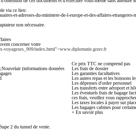
is d'obtention de ces documents et d'effectuer vous-même sans attendre
le via ce lien:
nuaires-et-adresses-du-ministere-de-l-europe-et-des-affaires-etrangeres
ateur non nécessaire.
faires
euvent concerner votre
-aux-voyageurs_909/index.html">www.diplomatie.gouv.fr
Ce prix TTC ne comprend pas
ir,Nouvelair (informations données
Les frais de dossier
bagages
Les garanties facultatives
d
Les autres repas et les boissons le
Les dépenses d'ordre personnel
Les transferts entre aéroport et hô
Les éventuels frais de bagage fac
ces frais, veuillez vous rapproch
Les taxes locales à payer sur plac
Les bagages cabines pour certai
+ En savoir plus
étape 2 du tunnel de vente.