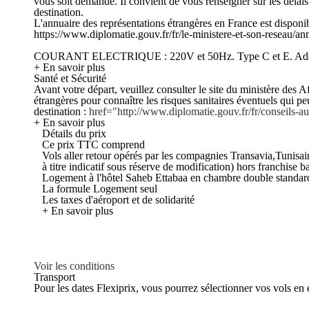
vous soit demandé. Il convient de vous renseigner sur les déla
destination.
L'annuaire des représentations étrangères en France est disponib
https://www.diplomatie.gouv.fr/fr/le-ministere-et-son-reseau/an
COURANT ELECTRIQUE : 220V et 50Hz. Type C et E. Adapt
+ En savoir plus
Santé et Sécurité
Avant votre départ, veuillez consulter le site du ministère des Af
étrangères pour connaître les risques sanitaires éventuels qui p
destination :
href="http://www.diplomatie.gouv.fr/fr/conseils
+ En savoir plus
Détails du prix
Ce prix TTC comprend
Vols aller retour opérés par les compagnies Transavia,Tunisa
à titre indicatif sous réserve de modification) hors franchise 
Logement à l'hôtel Saheb Ettabaa en chambre double standar
La formule Logement seul
Les taxes d'aéroport et de solidarité
+ En savoir plus
Voir les conditions
Transport
Pour les dates Flexiprix, vous pourrez sélectionner vos vols en 