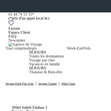
01 44 79 55 55
*
(*prix d'un appel local ttc)
Favoris
Espace Client
FAQ
Newsletter
Tout compris
séjours
Week-End
Vols
SÉJOURS
Toutes les destinations
Voyage pas cher
Vacances en famille
SÉJOURS
Thalasso & Bien-être
|
|
Voyage Partir Pas Cher
Voyage Tunisie
Hôtel Tunis
Hôtel Saheb
Ettabaa
3