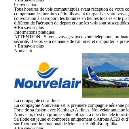
Convocation
Tous horaires de vols communiqués avant réception de votre convo
comprenant les horaires définitifs avant d'organiser votre voya
convocation à l'aéroport, les horaires en heures locales et le p
différent de l'aéroport de départ et que les vols sont susceptible
+ En savoir plus
Informations pratiques
ATTENTION : Si vous voyagez avec votre téléphone, ordinateur, ta
sécurité. Il vous sera demandé de l'allumer et d'apporter la preuv
+ En savoir plus
Nouvelair
La compagnie et sa flotte
La compagnie Nouvelair est la première compagnie aérienne pri
Forte de sa fusion avec Karthago Airlines, Nouvelair anticipe les 
Nouvelair, c'est un groupe solide offrant, à une clientèle touristi
Sa flotte est jeune et composée uniquement d'Airbus A320 et d'
sur l'aéroport international de Monastir Habib-Bourguiba.
+ En savoir plus