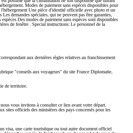
 est possible que la climatisation ne soit disponible que durant
t hébergement. Modes de paiement sans espèces disponibles pour
e l'hébergement Une pièce d'identité officielle avec photo et un
us Les demandes spéciales, qui ne peuvent pas être garanties,
 les espèces Des modes de paiement sans espèces sont disponibles
ères de fenêtre . Special instructions: Le personnel de la
correspondant aux dernières règles relatives au franchissement
 rubrique "conseils aux voyageurs" du site France Diplomatie,
 de territoire.
 nous vous invitons à consulter ce lien avant votre départ.
x sites officiels des ministères des pays concernés pour les
n visa, une carte touristique ou tout autre document officiel