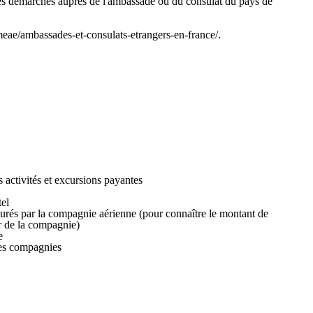
 les démarches auprès de l'ambassade ou du consulat du pays de
-meae/ambassades-et-consulats-etrangers-en-france/.
s activités et excursions payantes
tel
turés par la compagnie aérienne (pour connaître le montant de
er de la compagnie)
e
nes compagnies