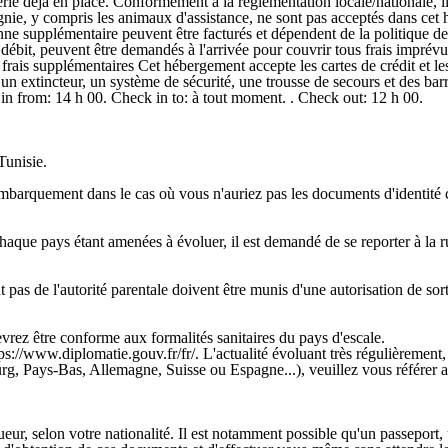
erie déjà en place. Conformément à la réglementation locale/nationale, il
nie, y compris les animaux d'assistance, ne sont pas acceptés dans ce
sonne supplémentaire peuvent être facturés et dépendent de la politique d
e débit, peuvent être demandés à l'arrivée pour couvrir tous frais imprév
es frais supplémentaires Cet hébergement accepte les cartes de crédit et
n extincteur, un système de sécurité, une trousse de secours et des barri
in from: 14 h 00. Check in to: à tout moment. . Check out: 12 h 00.
Tunisie.
'embarquement dans le cas où vous n'auriez pas les documents d'identité 
 chaque pays étant amenées à évoluer, il est demandé de se reporter à la
s de l'autorité parentale doivent être munis d'une autorisation de sortie
rez être conforme aux formalités sanitaires du pays d'escale.
ps://www.diplomatie.gouv.fr/fr/. L'actualité évoluant très régulièrement,
rg, Pays-Bas, Allemagne, Suisse ou Espagne...), veuillez vous référer au
ur, selon votre nationalité. Il est notamment possible qu'un passeport, u