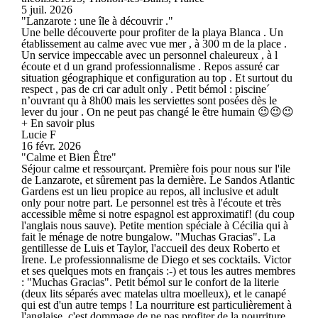
5 juil. 2026
"Lanzarote : une île à découvrir ."
Une belle découverte pour profiter de la playa Blanca . Un
établissement au calme avec vue mer , à 300 m de la place .
Un service impeccable avec un personnel chaleureux , à l
écoute et d un grand professionnalisme . Repos assuré car
situation géographique et configuration au top . Et surtout du
respect , pas de cri car adult only . Petit bémol : piscine´
n’ouvrant qu à 8h00 mais les serviettes sont posées dès le
lever du jour . On ne peut pas changé le être humain 😉😉😉
+ En savoir plus
Lucie F
16 févr. 2026
"Calme et Bien Être"
Séjour calme et ressourçant. Première fois pour nous sur l'ile
de Lanzarote, et sûrement pas la dernière. Le Sandos Atlantic
Gardens est un lieu propice au repos, all inclusive et adult
only pour notre part. Le personnel est très à l'écoute et très
accessible même si notre espagnol est approximatif! (du coup
l'anglais nous sauve). Petite mention spéciale à Cécilia qui à
fait le ménage de notre bungalow. "Muchas Gracias". La
gentillesse de Luis et Taylor, l'accueil des deux Roberto et
Irene. Le professionnalisme de Diego et ses cocktails. Victor
et ses quelques mots en français :-) et tous les autres membres
: "Muchas Gracias". Petit bémol sur le confort de la literie
(deux lits séparés avec matelas ultra moelleux), et le canapé
qui est d'un autre temps ! La nourriture est particulièrement à
l'anglaise, c'est dommage de ne pas profiter de la nourriture