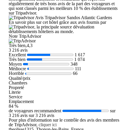
régulièrement de très bons avis de la part des voyageurs et
qui sont classés parmi les meilleurs 10 % des établissements
sur Tripadvisor.
Avis Tripadvisor Sandos Atlantic Gardens
En savoir plus sur cet hôtel grâce aux avis fournis par
, la principale source dévaluation
détablissements hôteliers au monde.
Note TripAdvisor
Très bien,4,3
3 216 avis
Excellent
1 617
Très bien
1 074
Moyen
348
Médiocre
111
Horrible
66
Qualité/prix
Chambres
Propreté
Literie
Service
Emplacement
84 %
de voyageurs recommandent
sur
3 216 avis sur 3 216 avis
Pour plus d'information sur le contrôle des avis des membres
de TripAdvisor,
cliquer ici
theolisse1315, Thonon-les-Bains, France