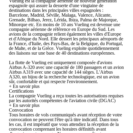
Vueling est la compagnie aérienne de nouvelle génération
espagnole qui assure la desserte d'une vingtaine de
destinations dans les principales villes espagnoles :
Barcelone, Madrid, Séville, Malaga, Valence, Alicante,
Grenade, Bilbao, Jerez, Lérida, Ibiza, Palma de Majorque,
Minorque etc. En moins de 10 ans Vueling est devenue une
compagnie aérienne de référence en Europe du Sud. Les
avions de la compagnie relient également les villes d'Europe
et d'Afrique du Nord. Elle dessert les principaux aéroports de
la France, d'Italie, des Pays-Bas, de la Belgique, du Portugal,
de Malte, et de la Grèce. Vueling exploite quotidiennement
des liaisons sur une base de 40 destinations européennes.
La flotte de Vueling est uniquement composée d'avions
Airbus A-320 avec une capacité de 180 passagers et un avion
Airbus A319 avec une capacité de 144 sièges. L'Airbus
A320, un bijou de la recherche technologique, est un avion
sûr, confortable et qui respecte l'environnement.
+ En savoir plus
Certifications
La compagnie Vueling a reçu toutes les autorisations requises
par les autorités compétentes de l'aviation civile (DGAC)
+ En savoir plus
Convocation
Tous horaires de vols communiqués avant réception de votre
convocation ne peuvent l'être qu'à titre indicatif. Dans tous
les cas, il est impératif que vous attendiez la réception de la
convocation comprenant les horaires définitifs avant