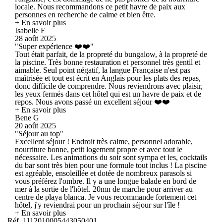
locale. Nous recommandons ce petit havre de paix aux
personnes en recherche de calme et bien être.
+ En savoir plus
Isabelle F
28 août 2025
"Super expérience ❤️❤️"
Tout était parfait, de la propreté du bungalow, à la propreté de
la piscine. Très bonne restauration et personnel très gentil et
aimable. Seul point négatif, la langue Française n'est pas
maîtrisée et tout est écrit en Anglais pour les plats des repas,
donc difficile de comprendre. Nous reviendrons avec plaisir,
les yeux fermés dans cet hôtel qui est un havre de paix et de
repos. Nous avons passé un excellent séjour ❤️❤️
+ En savoir plus
Bene G
20 août 2025
"Séjour au top"
Excellent séjour ! Endroit très calme, personnel adorable,
nourriture bonne, petit logement propre et avec tout le
nécessaire. Les animations du soir sont sympa et les, cocktails
du bar sont très bien pour une formule tout inclus ! La piscine
est agréable, ensoleillée et dotée de nombreux parasols si
vous préférez l'ombre. Il y a une longue balade en bord de
mer à la sortie de l'hôtel. 20mn de marche pour arriver au
centre de playa blanca. Je vous recommande fortement cet
hôtel, j'y reviendrai pour un prochain séjour sur l'île !
+ En savoir plus
Réf. 1112010005443050401