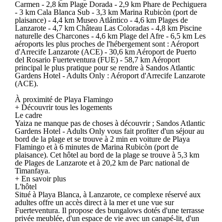
Carmen - 2,8 km Plage Dorada - 2,9 km Phare de Pechiguera
- 3 km Cala Blanca Sub - 3,3 km Marina Rubicòn (port de
plaisance) - 4,4 km Museo Atlántico - 4,6 km Plages de
Lanzarote - 4,7 km Château Las Coloradas - 4,8 km Piscine
naturelle des Charcones - 4,6 km Plage del Afre - 6,5 km Les
aéroports les plus proches de l'hébergement sont : Aéroport
d'Arrecife Lanzarote (ACE) - 30,6 km Aéroport de Puerto
del Rosario Fuerteventura (FUE) - 58,7 km Aéroport
principal le plus pratique pour se rendre à Sandos Atlantic
Gardens Hotel - Adults Only : Aéroport d'Arrecife Lanzarote
(ACE).
À proximité de Playa Flamingo
+ Découvrir tous les logements
Le cadre
Yaiza ne manque pas de choses à découvrir ; Sandos Atlantic
Gardens Hotel - Adults Only vous fait profiter d'un séjour au
bord de la plage et se trouve à 2 min en voiture de Playa
Flamingo et à 6 minutes de Marina Rubicòn (port de
plaisance). Cet hôtel au bord de la plage se trouve à 5,3 km
de Plages de Lanzarote et à 20,2 km de Parc national de
Timanfaya.
+ En savoir plus
L'hôtel
Situé à Playa Blanca, à Lanzarote, ce complexe réservé aux
adultes offre un accès direct à la mer et une vue sur
Fuerteventura. Il propose des bungalows dotés d'une terrasse
privée meublée, d'un espace de vie avec un canapé-lit, d'un