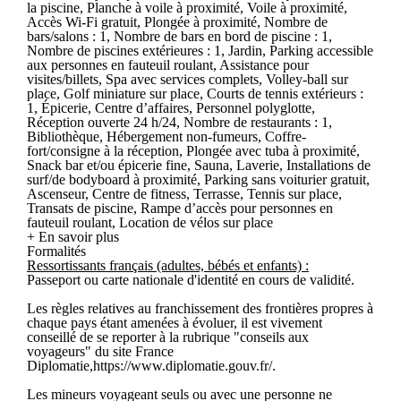
la piscine, Planche à voile à proximité, Voile à proximité,
Accès Wi-Fi gratuit, Plongée à proximité, Nombre de
bars/salons : 1, Nombre de bars en bord de piscine : 1,
Nombre de piscines extérieures : 1, Jardin, Parking accessible
aux personnes en fauteuil roulant, Assistance pour
visites/billets, Spa avec services complets, Volley-ball sur
place, Golf miniature sur place, Courts de tennis extérieurs :
1, Épicerie, Centre d’affaires, Personnel polyglotte,
Réception ouverte 24 h/24, Nombre de restaurants : 1,
Bibliothèque, Hébergement non-fumeurs, Coffre-
fort/consigne à la réception, Plongée avec tuba à proximité,
Snack bar et/ou épicerie fine, Sauna, Laverie, Installations de
surf/de bodyboard à proximité, Parking sans voiturier gratuit,
Ascenseur, Centre de fitness, Terrasse, Tennis sur place,
Transats de piscine, Rampe d’accès pour personnes en
fauteuil roulant, Location de vélos sur place
+ En savoir plus
Formalités
Ressortissants français (adultes, bébés et enfants) :
Passeport ou carte nationale d'identité en cours de validité.
Les règles relatives au franchissement des frontières propres à
chaque pays étant amenées à évoluer, il est vivement
conseillé de se reporter à la rubrique "conseils aux
voyageurs" du site France
Diplomatie,https://www.diplomatie.gouv.fr/.
Les mineurs voyageant seuls ou avec une personne ne