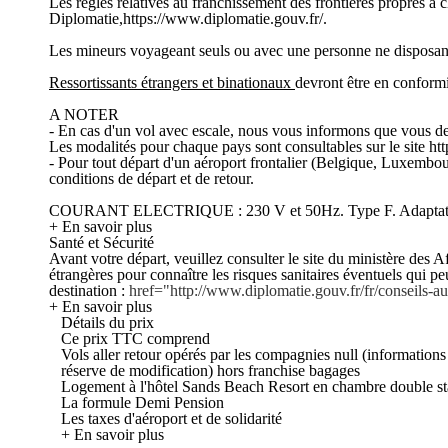
Les règles relatives au franchissement des frontières propres à 
Diplomatie,https://www.diplomatie.gouv.fr/.
Les mineurs voyageant seuls ou avec une personne ne disposant pa
Ressortissants étrangers et binationaux
devront être en conformit
A NOTER
- En cas d'un vol avec escale, nous vous informons que vous devr
Les modalités pour chaque pays sont consultables sur le site htt
- Pour tout départ d'un aéroport frontalier (Belgique, Luxembou
conditions de départ et de retour.
COURANT ELECTRIQUE : 230 V et 50Hz. Type F. Adaptateu
+ En savoir plus
Santé et Sécurité
Avant votre départ, veuillez consulter le site du ministère des Af
étrangères pour connaître les risques sanitaires éventuels qui p
destination :
href="http://www.diplomatie.gouv.fr/fr/conseils
+ En savoir plus
Détails du prix
Ce prix TTC comprend
Vols aller retour opérés par les compagnies null (informations 
réserve de modification) hors franchise bagages
Logement à l'hôtel Sands Beach Resort en chambre double s
La formule Demi Pension
Les taxes d'aéroport et de solidarité
+ En savoir plus