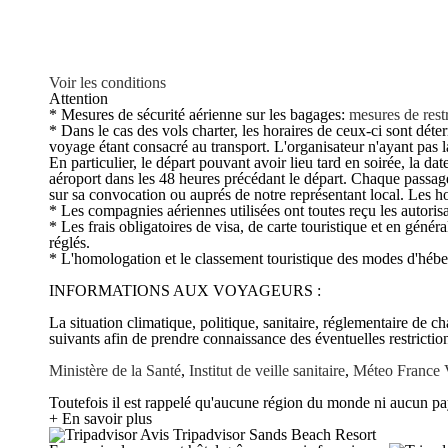
Voir les conditions
Attention
* Mesures de sécurité aérienne sur les bagages:
mesures de restr
* Dans le cas des vols charter, les horaires de ceux-ci sont déte
voyage étant consacré au transport. L'organisateur n'ayant pas la 
En particulier, le départ pouvant avoir lieu tard en soirée, la 
aéroport dans les 48 heures précédant le départ. Chaque passage
sur sa convocation ou auprés de notre représentant local. Les ho
* Les compagnies aériennes utilisées ont toutes reçu les autorisa
* Les frais obligatoires de visa, de carte touristique et en génér
réglés.
* L'homologation et le classement touristique des modes d'hébe
INFORMATIONS AUX VOYAGEURS :
La situation climatique, politique, sanitaire, réglementaire de 
suivants afin de prendre connaissance des éventuelles restriction
Ministère de la Santé
,
Institut de veille sanitaire
,
Méteo France
Toutefois il est rappelé qu'aucune région du monde ni aucun pay
+ En savoir plus
Avis Tripadvisor Sands Beach Resort