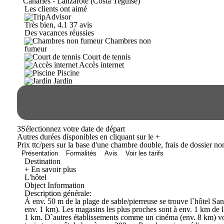
Canaries - Lanzarote (Costa Teguise)
Les clients ont aimé
Très bien, 4.1
37 avis
Des vacances réussies
Chambres non
fumeur
Court de tennis
Accès internet
Piscine
Jardin
3
Sélectionnez votre date de départ
Autres durées disponibles en cliquant sur le
+
Prix ttc/pers sur la base d'une chambre double, frais de dossier n
Présentation
Formalités
Avis
Voir les tarifs
Destination
+ En savoir plus
L'hôtel
Object Information
Description générale:
À env. 50 m de la plage de sable/pierreuse se trouve l`hôtel San
env. 1 km). Les magasins les plus proches sont à env. 1 km de l
1 km. D`autres établissements comme un cinéma (env. 8 km) vous 