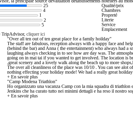
, la principale source dévaluation détablissements hôteliers au mon
25
Qualité/prix
Chambres
4
Propreté
1
Literie
2
Service
5
Emplacement
e TripAdvisor,
cliquer ici
"Over all ten out of ten great place for a family hoilday"
The staff are fabulous, reception always with a happy face and help
(behind the bar) and Anna ( the entertainment) who always had a sm
laughing always checking in to see how are day was. The atmosphe
going on in mai tai if you wanted to get involved. The location is br
,great scenery and a lovely walk along the beach up to more shops,
The over all cleanliness of the place was 10/10 . You can see alo
nothing effecting your holiday mode! We had a really great hoilday
+ En savoir plus
"Camp Modena Triathlon"
Ho organizzato una vacanza Camp con la mia squadra di triathlon ed e
Jenkins che ha curato tutto nei minimi dettagli e ha reso il nostro s
+ En savoir plus