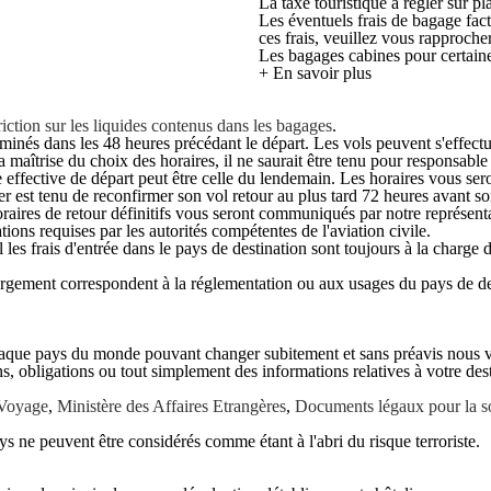
La taxe touristique à régler sur p
Les éventuels frais de bagage fac
ces frais, veuillez vous rapproch
Les bagages cabines pour certai
+ En savoir plus
iction sur les liquides contenus dans les bagages
.
rminés dans les 48 heures précédant le départ. Les vols peuvent s'effect
maîtrise du choix des horaires, il ne saurait être tenu pour responsable e
date effective de départ peut être celle du lendemain. Les horaires vous 
r est tenu de reconfirmer son vol retour au plus tard 72 heures avant so
raires de retour définitifs vous seront communiqués par notre représenta
tions requises par les autorités compétentes de l'aviation civile.
al les frais d'entrée dans le pays de destination sont toujours à la charge 
rgement correspondent à la réglementation ou aux usages du pays de de
chaque pays du monde pouvant changer subitement et sans préavis nous vou
s, obligations ou tout simplement des informations relatives à votre dest
 Voyage
,
Ministère des Affaires Etrangères
,
Documents légaux pour la sor
s ne peuvent être considérés comme étant à l'abri du risque terroriste.