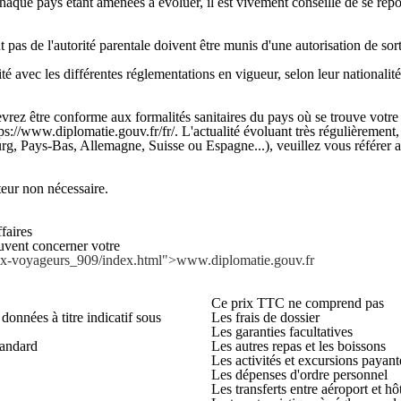
chaque pays étant amenées à évoluer, il est vivement conseillé de se rep
s de l'autorité parentale doivent être munis d'une autorisation de sortie
é avec les différentes réglementations en vigueur, selon leur nationalité
ez être conforme aux formalités sanitaires du pays où se trouve votre e
ps://www.diplomatie.gouv.fr/fr/. L'actualité évoluant très régulièrement,
rg, Pays-Bas, Allemagne, Suisse ou Espagne...), veuillez vous référer au
r non nécessaire.
faires
euvent concerner votre
-aux-voyageurs_909/index.html">www.diplomatie.gouv.fr
Ce prix TTC ne comprend pas
données à titre indicatif sous
Les frais de dossier
Les garanties facultatives
tandard
Les autres repas et les boissons
Les activités et excursions payant
Les dépenses d'ordre personnel
Les transferts entre aéroport et hô