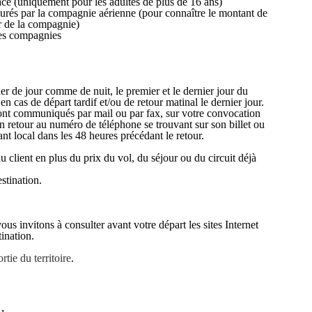
lace (uniquement pour les adultes de plus de 16 ans)
turés par la compagnie aérienne (pour connaître le montant de
er de la compagnie)
nes compagnies
uer de jour comme de nuit, le premier et le dernier jour du
n cas de départ tardif et/ou de retour matinal le dernier jour.
seront communiqués par mail ou par fax, sur votre convocation
n retour au numéro de téléphone se trouvant sur son billet ou
nt local dans les 48 heures précédant le retour.
du client en plus du prix du vol, du séjour ou du circuit déjà
stination.
s invitons à consulter avant votre départ les sites Internet
ination.
tie du territoire
.