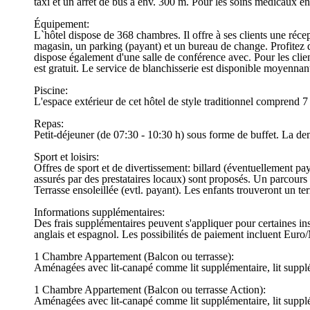
taxi et un arrêt de bus à env. 300 m. Pour les soins médicaux e
Équipement:
L`hôtel dispose de 368 chambres. Il offre à ses clients une récep
magasin, un parking (payant) et un bureau de change. Profitez de
dispose également d'une salle de conférence avec. Pour les clien
est gratuit. Le service de blanchisserie est disponible moyennant
Piscine:
L'espace extérieur de cet hôtel de style traditionnel comprend 
Repas:
Petit-déjeuner (de 07:30 - 10:30 h) sous forme de buffet. La dem
Sport et loisirs:
Offres de sport et de divertissement: billard (éventuellement pay
assurés par des prestataires locaux) sont proposés. Un parcours d
Terrasse ensoleillée (evtl. payant). Les enfants trouveront un terr
Informations supplémentaires:
Des frais supplémentaires peuvent s'appliquer pour certaines ins
anglais et espagnol. Les possibilités de paiement incluent Euro
1 Chambre Appartement (Balcon ou terrasse):
Aménagées avec lit-canapé comme lit supplémentaire, lit supplément
1 Chambre Appartement (Balcon ou terrasse Action):
Aménagées avec lit-canapé comme lit supplémentaire, lit supplément