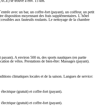
t (ACE) se trouve à env. 15 km.
entrée avec un bar, un coffre-fort (payant), un coiffeur, un petit
votre disposition moyennant des frais supplémentaires. L´hôtel
accessibles aux fauteuils roulants. Le nettoyage de la chambre
nt payant). A environ 500 m, des sports nautiques (en partie
location de vélos. Prestations de bien-être: Massages (payant).
ditions climatiques locales et de la saison. Langues de service:
lectrique (gratuit) et coffre-fort (payant).
lectrique (gratuit) et coffre-fort (payant).