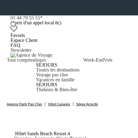
01 44 79 55 55
*
(*prix d'un appel local ttc)
Favoris
Espace Client
FAQ
Newsletter
Tout compris
séjours
Week-End
Vols
SÉJOURS
Toutes les destinations
Voyage pas cher
Vacances en famille
SÉJOURS
Thalasso & Bien-être
|
|
Agence Partir Pas Cher
Hôtel Canaries
Séjour Arrecife
Hôtel Sands Beach
Resort
4