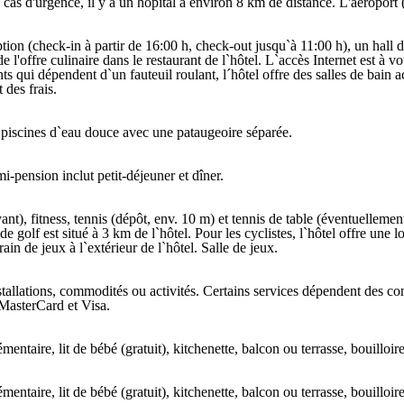
n cas d'urgence, il y a un hôpital à environ 8 km de distance. L'aéropor
tion (check-in à partir de 16:00 h, check-out jusqu`à 11:00 h), un hall d`
 l'offre culinaire dans le restaurant de l`hôtel. L`accès Internet est à 
ts qui dépendent d`un fauteuil roulant, l´hôtel offre des salles de bain 
 des frais.
7 piscines d`eau douce avec une pataugeoire séparée.
i-pension inclut petit-déjeuner et dîner.
ant), fitness, tennis (dépôt, env. 10 m) et tennis de table (éventuelleme
e golf est situé à 3 km de l`hôtel. Pour les cyclistes, l`hôtel offre une 
ain de jeux à l`extérieur de l`hôtel. Salle de jeux.
tallations, commodités ou activités. Certains services dépendent des con
/MasterCard et Visa.
aire, lit de bébé (gratuit), kitchenette, balcon ou terrasse, bouilloire é
aire, lit de bébé (gratuit), kitchenette, balcon ou terrasse, bouilloire é