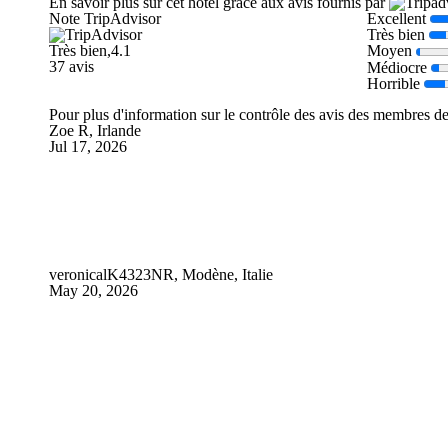
En savoir plus sur cet hôtel grâce aux avis fournis par
Note TripAdvisor
Excellent
Très bien
Très bien,4.1
Moyen
37 avis
Médiocre
Horrible
Pour plus d'information sur le contrôle des avis des membres d
Zoe R, Irlande
Jul 17, 2026
veronicalK4323NR, Modène, Italie
May 20, 2026