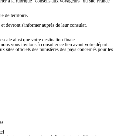
orter à la rubrique "conseils aux voyageurs" du site France
 de territoire.
 et devront s'informer auprès de leur consulat.
scale ainsi que votre destination finale.
 nous vous invitons à consulter ce lien avant votre départ.
x sites officiels des ministères des pays concernés pour les
es
tel